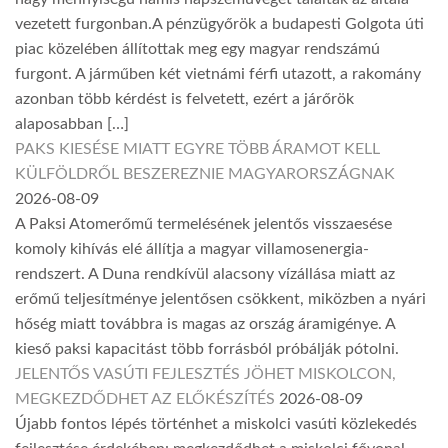
vezetett furgonban.A pénzügyőrök a budapesti Golgota úti
piac közelében állítottak meg egy magyar rendszámú
furgont. A járműben két vietnámi férfi utazott, a rakomány
azonban több kérdést is felvetett, ezért a járőrök
alaposabban […]
PAKS KIESÉSE MIATT EGYRE TÖBB ÁRAMOT KELL
KÜLFÖLDRŐL BESZEREZNIE MAGYARORSZÁGNAK
2026-08-09
A Paksi Atomerőmű termelésének jelentős visszaesése
komoly kihívás elé állítja a magyar villamosenergia-
rendszert. A Duna rendkívül alacsony vízállása miatt az
erőmű teljesítménye jelentősen csökkent, miközben a nyári
hőség miatt továbbra is magas az ország áramigénye. A
kieső paksi kapacitást több forrásból próbálják pótolni.
JELENTŐS VASÚTI FEJLESZTÉS JÖHET MISKOLCON,
MEGKEZDŐDHET AZ ELŐKÉSZÍTÉS
2026-08-09
Újabb fontos lépés történhet a miskolci vasúti közlekedés