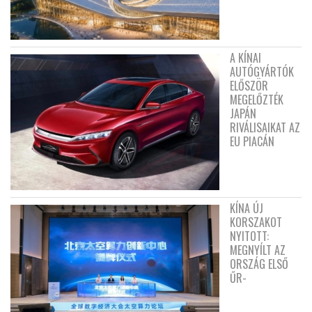
A KÍNAI
AUTÓGYÁRTÓK
ELŐSZÖR
MEGELŐZTÉK
JAPÁN
RIVÁLISAIKAT AZ
EU PIACÁN
KÍNA ÚJ
KORSZAKOT
NYITOTT:
MEGNYÍLT AZ
ORSZÁG ELSŐ
ŰR-