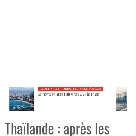
KÖZEL-KELET
AUSZTRÁLIA
A VILÁG ITTHON
MÉDIA
KÖZEL-KELET - DUBAJ ÉS AZ EMIRÁTUSOK
AZ EGYESÜLT ARAB EMÍRSÉGEK A VILÁG EGYIK…
GLOBOTV BP
Thaïlande : après les
HÍR3D