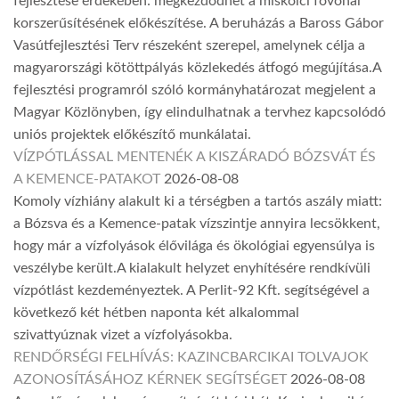
fejlesztése érdekében: megkezdődhet a miskolci fővonal
korszerűsítésének előkészítése. A beruházás a Baross Gábor
Vasútfejlesztési Terv részeként szerepel, amelynek célja a
magyarországi kötöttpályás közlekedés átfogó megújítása.A
fejlesztési programról szóló kormányhatározat megjelent a
Magyar Közlönyben, így elindulhatnak a tervhez kapcsolódó
uniós projektek előkészítő munkálatai.
VÍZPÓTLÁSSAL MENTENÉK A KISZÁRADÓ BÓZSVÁT ÉS
A KEMENCE-PATAKOT
2026-08-08
Komoly vízhiány alakult ki a térségben a tartós aszály miatt:
a Bózsva és a Kemence-patak vízszintje annyira lecsökkent,
hogy már a vízfolyások élővilága és ökológiai egyensúlya is
veszélybe került.A kialakult helyzet enyhítésére rendkívüli
vízpótlást kezdeményeztek. A Perlit-92 Kft. segítségével a
következő két hétben naponta két alkalommal
szivattyúznak vizet a vízfolyásokba.
RENDŐRSÉGI FELHÍVÁS: KAZINCBARCIKAI TOLVAJOK
AZONOSÍTÁSÁHOZ KÉRNEK SEGÍTSÉGET
2026-08-08