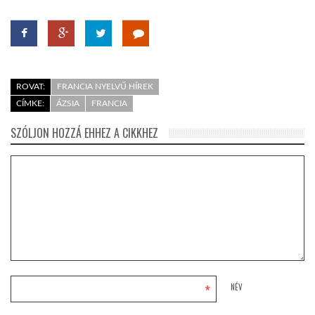
ROVAT:
FRANCIA NYELVŰ HÍREK
CÍMKE:
ÁZSIA
FRANCIA
SZÓLJON HOZZÁ EHHEZ A CIKKHEZ
*
NÉV