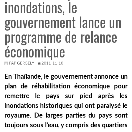
inondations, le
TROPICALMAGAZIN
gouvernement lance un
programme de relance
GLOBOTV
économique
AFRIKA TUDÁSTÁR
PAP GERGELY
2011-11-10
A NAP SZÉPE
En Thaïlande, le gouvernement annonce un
plan de réhabilitation économique pour
LINKTR.EE
remettre le pays sur pied après les
inondations historiques qui ont paralysé le
GLOBOZSARU
royaume. De larges parties du pays sont
toujours sous l’eau, y compris des quartiers
DOBRAVERO.HU