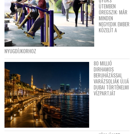
GYORS
ÜTEMBEN
ÖREGSZIK: MÁR
MINDEN
NEGYEDIK EMBER
KÖZELÍT A
NYUGDÍJKORHOZ
80 MILLIÓ
DIRHAMOS
BERUHÁZÁSSAL
VARÁZSOLJÁK ÚJJÁ
DUBAI TÖRTÉNELMI
VÍZPARTJÁT