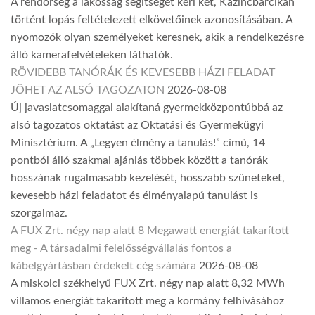
A rendőrség a lakosság segítségét kéri két, Kazincbarcikán
történt lopás feltételezett elkövetőinek azonosításában. A
nyomozók olyan személyeket keresnek, akik a rendelkezésre
álló kamerafelvételeken láthatók.
RÖVIDEBB TANÓRÁK ÉS KEVESEBB HÁZI FELADAT
JÖHET AZ ALSÓ TAGOZATON
2026-08-08
Új javaslatcsomaggal alakítaná gyermekközpontúbbá az
alsó tagozatos oktatást az Oktatási és Gyermekügyi
Minisztérium. A „Legyen élmény a tanulás!” című, 14
pontból álló szakmai ajánlás többek között a tanórák
hosszának rugalmasabb kezelését, hosszabb szüneteket,
kevesebb házi feladatot és élményalapú tanulást is
szorgalmaz.
A FUX Zrt. négy nap alatt 8 Megawatt energiát takarított
meg - A társadalmi felelősségvállalás fontos a
kábelgyártásban érdekelt cég számára
2026-08-08
A miskolci székhelyű FUX Zrt. négy nap alatt 8,32 MWh
villamos energiát takarított meg a kormány felhívásához