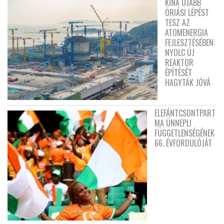
KÍNA ÚJABB
ÓRIÁSI LÉPÉST
TESZ AZ
ATOMENERGIA
FEJLESZTÉSÉBEN:
NYOLC ÚJ
REAKTOR
ÉPÍTÉSÉT
HAGYTÁK JÓVÁ
ELEFÁNTCSONTPART
MA ÜNNEPLI
FÜGGETLENSÉGÉNEK
66. ÉVFORDULÓJÁT