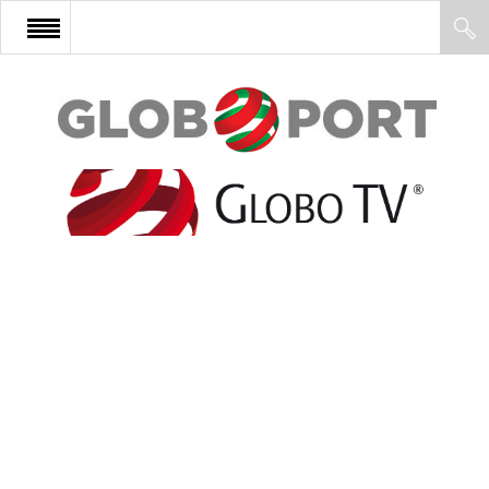
FŐOLDAL
AFRIKA
EURÓPA
ÁZSIA
ÉSZAK-AMERIKA
LATIN-AMERIKA