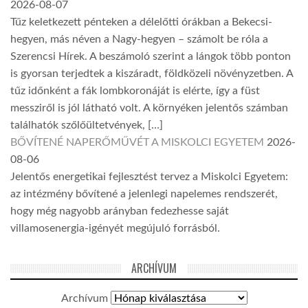
2026-08-07
Tűz keletkezett pénteken a délelőtti órákban a Bekecsi-
hegyen, más néven a Nagy-hegyen – számolt be róla a
Szerencsi Hírek. A beszámoló szerint a lángok több ponton
is gyorsan terjedtek a kiszáradt, földközeli növényzetben. A
tűz időnként a fák lombkoronáját is elérte, így a füst
messziről is jól látható volt. A környéken jelentős számban
találhatók szőlőültetvények, […]
BŐVÍTENÉ NAPERŐMŰVÉT A MISKOLCI EGYETEM
2026-
08-06
Jelentős energetikai fejlesztést tervez a Miskolci Egyetem:
az intézmény bővítené a jelenlegi napelemes rendszerét,
hogy még nagyobb arányban fedezhesse saját
villamosenergia-igényét megújuló forrásból.
ARCHÍVUM
Archívum