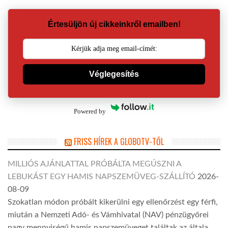
Értesüljön új cikkeinkről emailben!
Véglegesítés
Powered by
FRISS HÍREK A GLOBOTV-TŐL
MILLIÓS AJÁNLATTAL PRÓBÁLTA MEGÚSZNI A
LEBUKÁST EGY HAMIS NAPSZEMÜVEG-SZÁLLÍTÓ
2026-
08-09
Szokatlan módon próbált kikerülni egy ellenőrzést egy férfi,
miután a Nemzeti Adó- és Vámhivatal (NAV) pénzügyőrei
nagy mennyiségű hamis napszemüveget találtak az általa