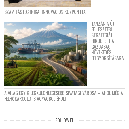
SZÁMÍTÁSTECHNIKAI INNOVÁCIÓS KÖZPONTJA
TANZÁNIA ÚJ
FEJLESZTÉSI
STRATÉGIÁT
HIRDETETT A
GAZDASÁGI
NÖVEKEDÉS
FELGYORSÍTÁSÁRA
A VILÁG EGYIK LEGKÜLÖNLEGESEBB SIVATAGI VÁROSA – AHOL MÉG A
FELHŐKARCOLÓ IS AGYAGBÓL ÉPÜLT
FOLLOW.IT