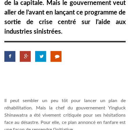
de la capitale. Mais le gouvernement veut
aller de l’avant en lançant ce programme de
LATIMO.HU
sortie de crise centré sur l’aide aux
industries sinistrées.
GLOBOBOOK
Il peut sembler un peu tôt pour lancer un plan de
réhabilitation. Mais la chef du gouvernement Yingluck
Shinawatra a été vivement critiquée pour ses hésitations
face au désastre. Pour elle, ce plan annoncé en fanfare est
une façon de reprendre l’initiative.