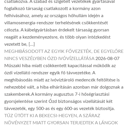
csatlakozva. A szabad és szigetelt vezetékek gyártásával
foglalkozó társaság csatlakozott a kormány azon
felhívásához, amely az országos hőhullám idején a
villamosenergia-rendszer terhelésének csökkentését
célozta. A kábelgyártásban érdekelt társaság gyorsan
reagált a kezdeményezésre, és több olyan intézkedést
vezetett be, […]
MEGHIBÁSODOTT AZ EGYIK FŐVEZETÉK, DE EGYELŐRE
NINCS VESZÉLYBEN ÓZD IVÓVÍZELLÁTÁSA
2026-08-07
Műszaki hiba miatt csökkentett kapacitással működik az
ózdi vízellátó rendszer egyik fő távvezetéke. A
meghibásodás miatt az ivóvíztároló medencék feltöltése is
nehezebbé vált, a hiba elhárításán azonban már dolgoznak a
szakemberek.A kormány augusztus 7-i hőségriasztási
gyorsjelentése szerint Ózd biztonságos vízellátását két
távvezeték, egy 500-as és egy 600-as vezeték biztosítja.
TŰZ ÜTÖTT KI A BEKECSI-HEGYEN, A SZÁRAZ
NÖVÉNYZET MIATT GYORSAN TERJEDTEK A LÁNGOK