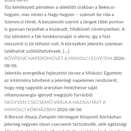
2026-08-07
Tűz keletkezett pénteken a délelőtti órákban a Bekecsi-
hegyen, más néven a Nagy-hegyen – számolt be róla a
Szerencsi Hírek. A beszámoló szerint a lángok több ponton
is gyorsan terjedtek a kiszáradt, földközeli növényzetben. A
tűz időnként a fák lombkoronáját is elérte, így a füst
messziről is jól látható volt. A környéken jelentős számban
találhatók szőlőültetvények, […]
BŐVÍTENÉ NAPERŐMŰVÉT A MISKOLCI EGYETEM
2026-
08-06
Jelentős energetikai fejlesztést tervez a Miskolci Egyetem:
az intézmény bővítené a jelenlegi napelemes rendszerét,
hogy még nagyobb arányban fedezhesse saját
villamosenergia-igényét megújuló forrásból.
NEGYVEN CSECSEMŐ VÁRJA A HAZAJUTÁST A
MISKOLCI KÓRHÁZBAN
2026-08-06
A Borsod-Abaúj-Zemplén Vármegyei Központi Kórházban
jelenleg negyven olyan csecsemő tartózkodik, akik egészségi