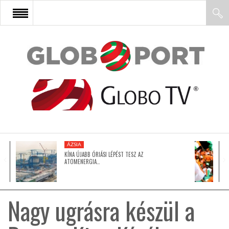
FŐOLDAL
AFRIKA
EURÓPA
ÁZSIA
ÁZSIA
KÍNA ÚJABB ÓRIÁSI LÉPÉST TESZ AZ
ATOMENERGIA…
ÉSZAK-AMERIKA
Nagy ugrásra készül a
LATIN-AMERIKA