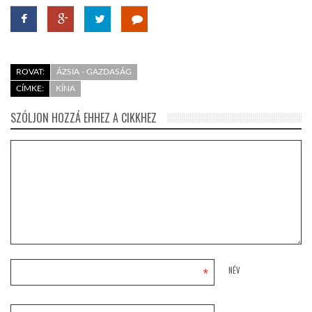
LATIMO.HU
ROVAT:
ÁZSIA - GAZDASÁG
GLOBOBOOK
CÍMKE:
KÍNA
SZÓLJON HOZZÁ EHHEZ A CIKKHEZ
*
NÉV