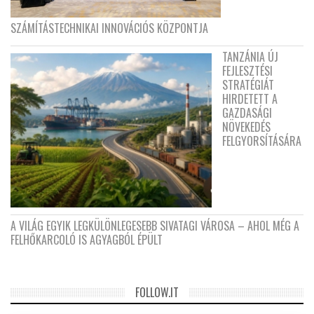
SZÁMÍTÁSTECHNIKAI INNOVÁCIÓS KÖZPONTJA
TANZÁNIA ÚJ
FEJLESZTÉSI
STRATÉGIÁT
HIRDETETT A
GAZDASÁGI
NÖVEKEDÉS
FELGYORSÍTÁSÁRA
A VILÁG EGYIK LEGKÜLÖNLEGESEBB SIVATAGI VÁROSA – AHOL MÉG A
FELHŐKARCOLÓ IS AGYAGBÓL ÉPÜLT
FOLLOW.IT