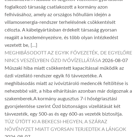
foglalkozó társaság csatlakozott a kormány azon
felhívásához, amely az országos hőhullám idején a
villamosenergia-rendszer terhelésének csökkentését
célozta. A kábelgyártásban érdekelt társaság gyorsan
reagált a kezdeményezésre, és több olyan intézkedést
vezetett be, […]
MEGHIBÁSODOTT AZ EGYIK FŐVEZETÉK, DE EGYELŐRE
NINCS VESZÉLYBEN ÓZD IVÓVÍZELLÁTÁSA
2026-08-07
Műszaki hiba miatt csökkentett kapacitással működik az
ózdi vízellátó rendszer egyik fő távvezetéke. A
meghibásodás miatt az ivóvíztároló medencék feltöltése is
nehezebbé vált, a hiba elhárításán azonban már dolgoznak a
szakemberek.A kormány augusztus 7-i hőségriasztási
gyorsjelentése szerint Ózd biztonságos vízellátását két
távvezeték, egy 500-as és egy 600-as vezeték biztosítja.
TŰZ ÜTÖTT KI A BEKECSI-HEGYEN, A SZÁRAZ
NÖVÉNYZET MIATT GYORSAN TERJEDTEK A LÁNGOK