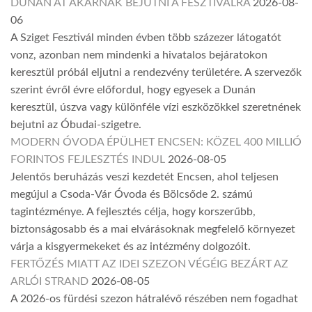
DUNÁN ÁT AKARNAK BEJUTNI A FESZTIVÁLRA
2026-08-
06
A Sziget Fesztivál minden évben több százezer látogatót
vonz, azonban nem mindenki a hivatalos bejáratokon
keresztül próbál eljutni a rendezvény területére. A szervezők
szerint évről évre előfordul, hogy egyesek a Dunán
keresztül, úszva vagy különféle vízi eszközökkel szeretnének
bejutni az Óbudai-szigetre.
MODERN ÓVODA ÉPÜLHET ENCSEN: KÖZEL 400 MILLIÓ
FORINTOS FEJLESZTÉS INDUL
2026-08-05
Jelentős beruházás veszi kezdetét Encsen, ahol teljesen
megújul a Csoda-Vár Óvoda és Bölcsőde 2. számú
tagintézménye. A fejlesztés célja, hogy korszerűbb,
biztonságosabb és a mai elvárásoknak megfelelő környezet
várja a kisgyermekeket és az intézmény dolgozóit.
FERTŐZÉS MIATT AZ IDEI SZEZON VÉGÉIG BEZÁRT AZ
ARLÓI STRAND
2026-08-05
A 2026-os fürdési szezon hátralévő részében nem fogadhat