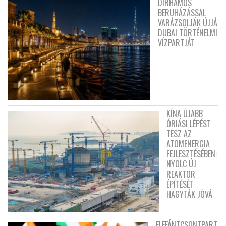
DIRHAMOS
BERUHÁZÁSSAL
VARÁZSOLJÁK ÚJJÁ
DUBAI TÖRTÉNELMI
VÍZPARTJÁT
KÍNA ÚJABB
ÓRIÁSI LÉPÉST
TESZ AZ
ATOMENERGIA
FEJLESZTÉSÉBEN:
NYOLC ÚJ
REAKTOR
ÉPÍTÉSÉT
HAGYTÁK JÓVÁ
ELEFÁNTCSONTPART