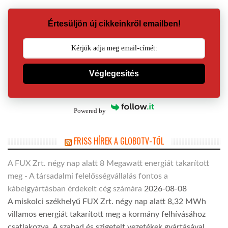
Értesüljön új cikkeinkről emailben!
Véglegesítés
Powered by
FRISS HÍREK A GLOBOTV-TŐL
A FUX Zrt. négy nap alatt 8 Megawatt energiát takarított
meg - A társadalmi felelősségvállalás fontos a
kábelgyártásban érdekelt cég számára
2026-08-08
A miskolci székhelyű FUX Zrt. négy nap alatt 8,32 MWh
villamos energiát takarított meg a kormány felhívásához
csatlakozva. A szabad és szigetelt vezetékek gyártásával