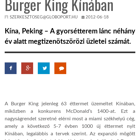
Burger King Kínában
KÖZEL-KELET
SZERKESZTOSEG@GLOBOPORT.HU
2012-06-18
Kína, Peking – A gyorsétterem lánc néhány
AUSZTRÁLIA
év alatt megtizenötszörözi üzletei számát.
A VILÁG ITTHON
MÉDIA
A Burger King jelenleg 63 éttermet üzemeltet Kínában,
miközben a konkurens McDonald’s 1400-at. Ezt a
GLOBOTV BP
nagyságrendet szeretné elérni most a miami székhelyű cég,
amely a következő 5-7 évben 1000 új éttermet nyit
HÍR3D
Kínában, legalábbis a tervek szerint. Az expanzió mögött