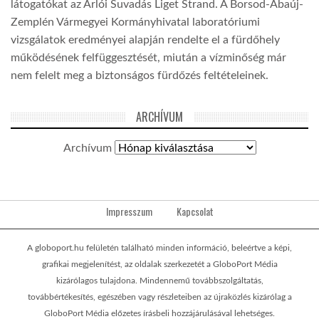
látogatókat az Arlói Suvadás Liget Strand. A Borsod-Abaúj-
Zemplén Vármegyei Kormányhivatal laboratóriumi
vizsgálatok eredményei alapján rendelte el a fürdőhely
működésének felfüggesztését, miután a vízminőség már
nem felelt meg a biztonságos fürdőzés feltételeinek.
ARCHÍVUM
Archívum
Impresszum
Kapcsolat
A globoport.hu felületén található minden információ, beleértve a képi,
grafikai megjelenítést, az oldalak szerkezetét a GloboPort Média
kizárólagos tulajdona. Mindennemű továbbszolgáltatás,
továbbértékesítés, egészében vagy részleteiben az újraközlés kizárólag a
GloboPort Média előzetes írásbeli hozzájárulásával lehetséges.