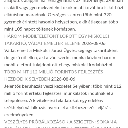
állapotuk alapján már elhagyhatnák az intézményt, azonban
családi vagy gyermekvédelmi okok miatt továbbra is kórházi
ellátásban maradnak. Országos szinten több mint 320
gyermek érintett hasonló helyzetben, akik átlagosan több
mint 105 napot töltenek kórházban.
HÁROM MOBILTELEFONT LOPOTT EGY MISKOLCI
TAKARÍTÓ, VÁDAT EMELTEK ELLENE
2026-08-06
Vádat emelt a Miskolci Járási Ügyészség egy takarítóként
dolgozó nő ellen, aki a vád szerint munka közben három
mobiltelefont tulajdonított el egy miskolci irodaházból.
TÖBB MINT 112 MILLIÓ FORINTOS FEJLESZTÉS
KEZDŐDIK SELYEBEN
2026-08-06
Jelentős beruházás veszi kezdetét Selyében: több mint 112
millió forint értékű fejlesztési munkálatok indulnak el a
településen. A kivitelezési feladatokat egy edelényi
székhelyű vállalkozás nyerte el a közbeszerzési eljárás
eredményeként.
VESZÉLYES PRÓBÁLKOZÁSOK A SZIGETEN: SOKAN A