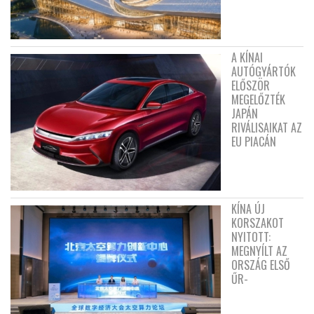
A KÍNAI
AUTÓGYÁRTÓK
ELŐSZÖR
MEGELŐZTÉK
JAPÁN
RIVÁLISAIKAT AZ
EU PIACÁN
KÍNA ÚJ
KORSZAKOT
NYITOTT:
MEGNYÍLT AZ
ORSZÁG ELSŐ
ŰR-