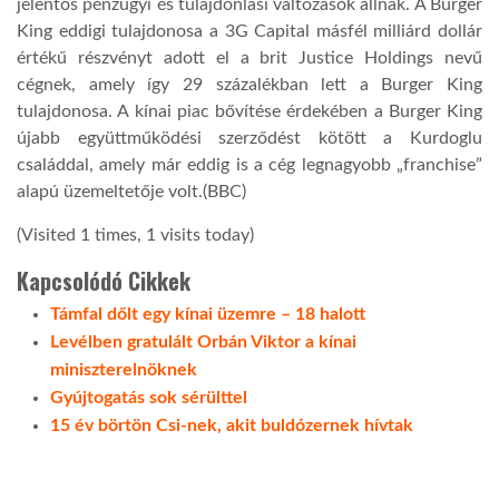
jelentős pénzügyi és tulajdonlási változások állnak. A Burger
King eddigi tulajdonosa a 3G Capital másfél milliárd dollár
TROPICALMAGAZIN
értékű részvényt adott el a brit Justice Holdings nevű
cégnek, amely így 29 százalékban lett a Burger King
tulajdonosa. A kínai piac bővítése érdekében a Burger King
GLOBOTV
újabb együttműködési szerződést kötött a Kurdoglu
családdal, amely már eddig is a cég legnagyobb „franchise”
AFRIKA TUDÁSTÁR
alapú üzemeltetője volt.(BBC)
(Visited 1 times, 1 visits today)
A NAP SZÉPE
Kapcsolódó Cikkek
Támfal dőlt egy kínai üzemre – 18 halott
LINKTR.EE
Levélben gratulált Orbán Viktor a kínai
miniszterelnöknek
Gyújtogatás sok sérülttel
GLOBOZSARU
15 év börtön Csi-nek, akit buldózernek hívtak
DOBRAVERO.HU