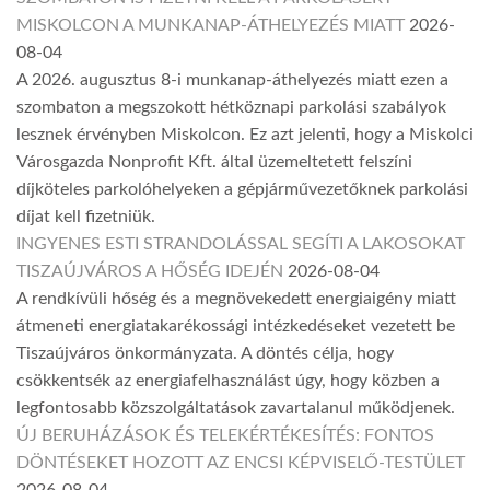
MISKOLCON A MUNKANAP-ÁTHELYEZÉS MIATT
2026-
08-04
A 2026. augusztus 8-i munkanap-áthelyezés miatt ezen a
szombaton a megszokott hétköznapi parkolási szabályok
lesznek érvényben Miskolcon. Ez azt jelenti, hogy a Miskolci
Városgazda Nonprofit Kft. által üzemeltetett felszíni
díjköteles parkolóhelyeken a gépjárművezetőknek parkolási
díjat kell fizetniük.
INGYENES ESTI STRANDOLÁSSAL SEGÍTI A LAKOSOKAT
TISZAÚJVÁROS A HŐSÉG IDEJÉN
2026-08-04
A rendkívüli hőség és a megnövekedett energiaigény miatt
átmeneti energiatakarékossági intézkedéseket vezetett be
Tiszaújváros önkormányzata. A döntés célja, hogy
csökkentsék az energiafelhasználást úgy, hogy közben a
legfontosabb közszolgáltatások zavartalanul működjenek.
ÚJ BERUHÁZÁSOK ÉS TELEKÉRTÉKESÍTÉS: FONTOS
DÖNTÉSEKET HOZOTT AZ ENCSI KÉPVISELŐ-TESTÜLET
2026-08-04