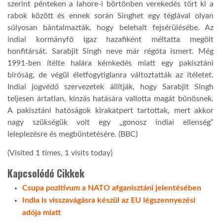
szerint pénteken a lahore-i börtönben verekedés tört ki a
rabok között és ennek során Singhet egy téglával olyan
TROPICALMAGAZIN
súlyosan bántalmazták, hogy belehalt fejsérülésébe. Az
indiai kormányfő igaz hazafiként méltatta megölt
honfitársát. Sarabjit Singh neve már régóta ismert. Még
GLOBOTV
1991-ben ítélte halára kémkedés miatt egy pakisztáni
bíróság, de végül életfogytiglanra változtatták az ítéletet.
AFRIKA TUDÁSTÁR
Indiai jogvédő szervezetek állítják, hogy Sarabjit Singh
teljesen ártatlan, kínzás hatására vallotta magát bűnösnek.
A pakisztáni hatóságok kirakatpert tartottak, mert akkor
A NAP SZÉPE
nagy szükségük volt egy „gonosz indiai ellenség”
leleplezésre és megbüntetésére. (BBC)
LINKTR.EE
(Visited 1 times, 1 visits today)
Kapcsolódó Cikkek
GLOBOZSARU
Csupa pozitívum a NATO afganisztáni jelentésében
India is visszavágásra készül az EU légszennyezési
DOBRAVERO.HU
adója miatt