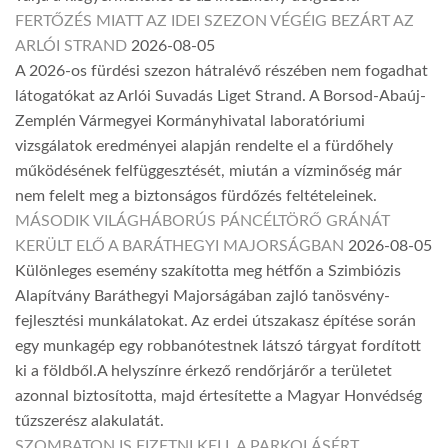
FERTŐZÉS MIATT AZ IDEI SZEZON VÉGÉIG BEZÁRT AZ
ARLÓI STRAND
2026-08-05
A 2026-os fürdési szezon hátralévő részében nem fogadhat
látogatókat az Arlói Suvadás Liget Strand. A Borsod-Abaúj-
Zemplén Vármegyei Kormányhivatal laboratóriumi
vizsgálatok eredményei alapján rendelte el a fürdőhely
működésének felfüggesztését, miután a vízminőség már
nem felelt meg a biztonságos fürdőzés feltételeinek.
MÁSODIK VILÁGHÁBORÚS PÁNCÉLTÖRŐ GRÁNÁT
KERÜLT ELŐ A BARÁTHEGYI MAJORSÁGBAN
2026-08-05
Különleges esemény szakította meg hétfőn a Szimbiózis
Alapítvány Baráthegyi Majorságában zajló tanösvény-
fejlesztési munkálatokat. Az erdei útszakasz építése során
egy munkagép egy robbanótestnek látszó tárgyat fordított
ki a földből.A helyszínre érkező rendőrjárőr a területet
azonnal biztosította, majd értesítette a Magyar Honvédség
tűzszerész alakulatát.
SZOMBATON IS FIZETNI KELL A PARKOLÁSÉRT