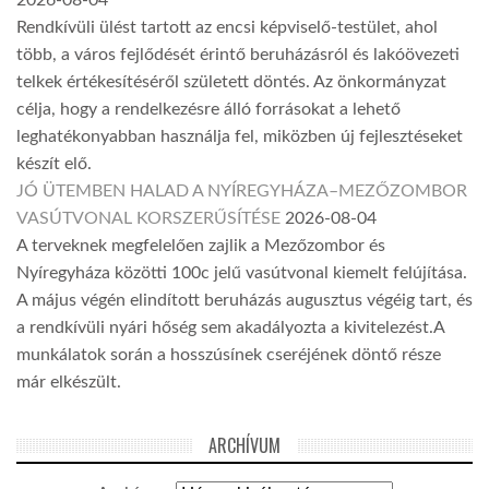
Rendkívüli ülést tartott az encsi képviselő-testület, ahol
több, a város fejlődését érintő beruházásról és lakóövezeti
telkek értékesítéséről született döntés. Az önkormányzat
célja, hogy a rendelkezésre álló forrásokat a lehető
leghatékonyabban használja fel, miközben új fejlesztéseket
készít elő.
JÓ ÜTEMBEN HALAD A NYÍREGYHÁZA–MEZŐZOMBOR
VASÚTVONAL KORSZERŰSÍTÉSE
2026-08-04
A terveknek megfelelően zajlik a Mezőzombor és
Nyíregyháza közötti 100c jelű vasútvonal kiemelt felújítása.
A május végén elindított beruházás augusztus végéig tart, és
a rendkívüli nyári hőség sem akadályozta a kivitelezést.A
munkálatok során a hosszúsínek cseréjének döntő része
már elkészült.
ARCHÍVUM