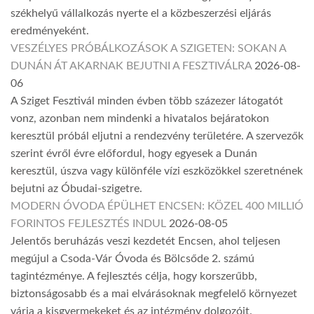
székhelyű vállalkozás nyerte el a közbeszerzési eljárás
eredményeként.
VESZÉLYES PRÓBÁLKOZÁSOK A SZIGETEN: SOKAN A
DUNÁN ÁT AKARNAK BEJUTNI A FESZTIVÁLRA
2026-08-
06
A Sziget Fesztivál minden évben több százezer látogatót
vonz, azonban nem mindenki a hivatalos bejáratokon
keresztül próbál eljutni a rendezvény területére. A szervezők
szerint évről évre előfordul, hogy egyesek a Dunán
keresztül, úszva vagy különféle vízi eszközökkel szeretnének
bejutni az Óbudai-szigetre.
MODERN ÓVODA ÉPÜLHET ENCSEN: KÖZEL 400 MILLIÓ
FORINTOS FEJLESZTÉS INDUL
2026-08-05
Jelentős beruházás veszi kezdetét Encsen, ahol teljesen
megújul a Csoda-Vár Óvoda és Bölcsőde 2. számú
tagintézménye. A fejlesztés célja, hogy korszerűbb,
biztonságosabb és a mai elvárásoknak megfelelő környezet
várja a kisgyermekeket és az intézmény dolgozóit.