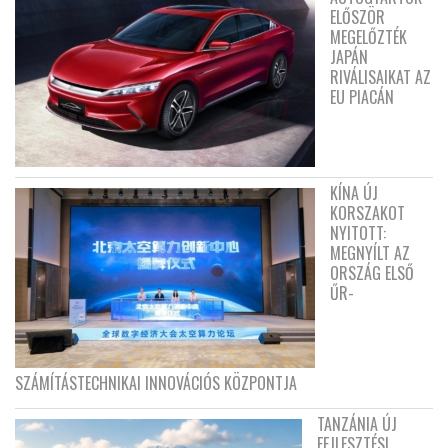
ELŐSZÖR
MEGELŐZTÉK
JAPÁN
RIVÁLISAIKAT AZ
EU PIACÁN
KÍNA ÚJ
KORSZAKOT
NYITOTT:
MEGNYÍLT AZ
ORSZÁG ELSŐ
ŰR-
SZÁMÍTÁSTECHNIKAI INNOVÁCIÓS KÖZPONTJA
TANZÁNIA ÚJ
FEJLESZTÉSI