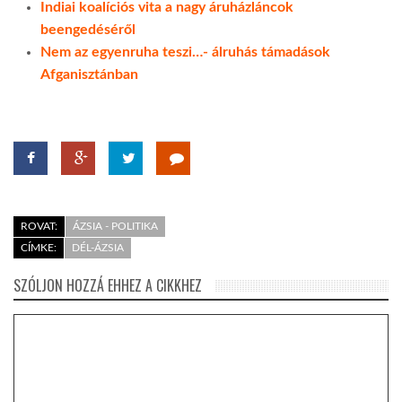
Indiai koalíciós vita a nagy áruházláncok
beengedéséről
LATIMO.HU
Nem az egyenruha teszi…- álruhás támadások
Afganisztánban
GLOBOBOOK
ROVAT:
ÁZSIA - POLITIKA
CÍMKE:
DÉL-ÁZSIA
SZÓLJON HOZZÁ EHHEZ A CIKKHEZ