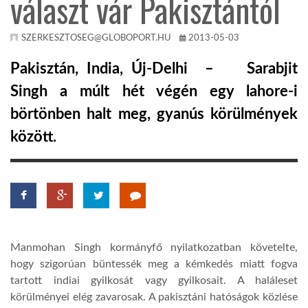
választ vár Pakisztántól
KÖZEL-KELET
SZERKESZTOSEG@GLOBOPORT.HU
2013-05-03
Pakisztán, India, Új-Delhi – Sarabjit
AUSZTRÁLIA
Singh a múlt hét végén egy lahore-i
börtönben halt meg, gyanús körülmények
A VILÁG ITTHON
között.
MÉDIA
Manmohan Singh kormányfő nyilatkozatban követelte,
GLOBOTV BP
hogy szigorúan büntessék meg a kémkedés miatt fogva
tartott indiai gyilkosát vagy gyilkosait. A haláleset
HÍR3D
körülményei elég zavarosak. A pakisztáni hatóságok közlése