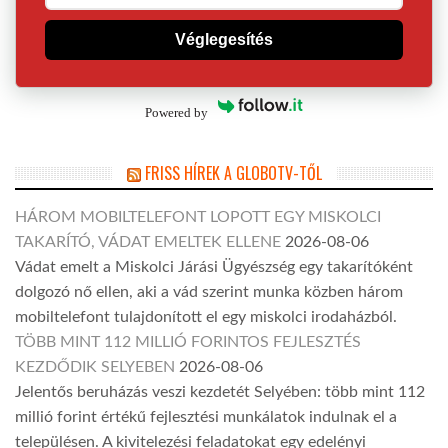
Véglegesítés
Powered by
FRISS HÍREK A GLOBOTV-TŐL
HÁROM MOBILTELEFONT LOPOTT EGY MISKOLCI
TAKARÍTÓ, VÁDAT EMELTEK ELLENE
2026-08-06
Vádat emelt a Miskolci Járási Ügyészség egy takarítóként
dolgozó nő ellen, aki a vád szerint munka közben három
mobiltelefont tulajdonított el egy miskolci irodaházból.
TÖBB MINT 112 MILLIÓ FORINTOS FEJLESZTÉS
KEZDŐDIK SELYEBEN
2026-08-06
Jelentős beruházás veszi kezdetét Selyében: több mint 112
millió forint értékű fejlesztési munkálatok indulnak el a
településen. A kivitelezési feladatokat egy edelényi