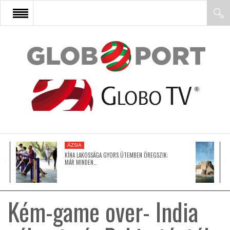
FŐOLDAL
AFRIKA
EURÓPA
ÁZSIA
ÁZSIA
KÍNA LAKOSSÁGA GYORS ÜTEMBEN ÖREGSZIK:
MÁR MINDEN…
ÉSZAK-AMERIKA
Kém-game over- India
LATIN-AMERIKA