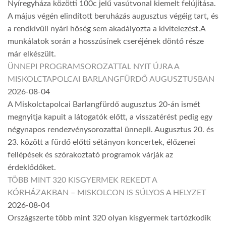
Nyíregyháza közötti 100c jelű vasútvonal kiemelt felújítása.
A május végén elindított beruházás augusztus végéig tart, és
a rendkívüli nyári hőség sem akadályozta a kivitelezést.A
munkálatok során a hosszúsínek cseréjének döntő része
már elkészült.
ÜNNEPI PROGRAMSOROZATTAL NYIT ÚJRA A
MISKOLCTAPOLCAI BARLANGFÜRDŐ AUGUSZTUSBAN
2026-08-04
A Miskolctapolcai Barlangfürdő augusztus 20-án ismét
megnyitja kapuit a látogatók előtt, a visszatérést pedig egy
négynapos rendezvénysorozattal ünnepli. Augusztus 20. és
23. között a fürdő előtti sétányon koncertek, élőzenei
fellépések és szórakoztató programok várják az
érdeklődőket.
TÖBB MINT 320 KISGYERMEK REKEDT A
KÓRHÁZAKBAN – MISKOLCON IS SÚLYOS A HELYZET
2026-08-04
Országszerte több mint 320 olyan kisgyermek tartózkodik