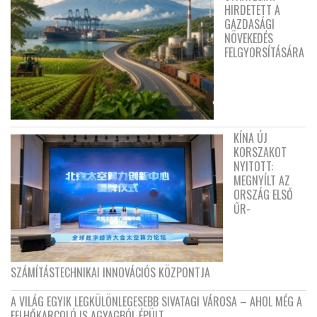
HIRDETETT A
GAZDASÁGI
NÖVEKEDÉS
FELGYORSÍTÁSÁRA
KÍNA ÚJ
KORSZAKOT
NYITOTT:
MEGNYÍLT AZ
ORSZÁG ELSŐ
ŰR-
SZÁMÍTÁSTECHNIKAI INNOVÁCIÓS KÖZPONTJA
A VILÁG EGYIK LEGKÜLÖNLEGESEBB SIVATAGI VÁROSA – AHOL MÉG A
FELHŐKARCOLÓ IS AGYAGBÓL ÉPÜLT