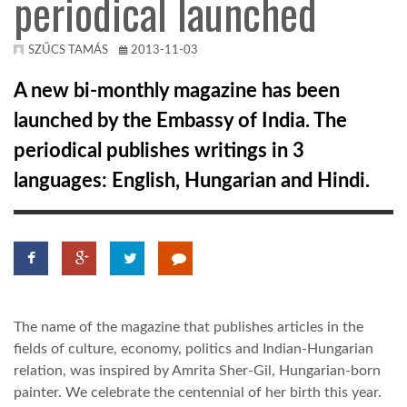
periodical launched
KÖZEL-KELET
SZŰCS TAMÁS
2013-11-03
A new bi-monthly magazine has been
AUSZTRÁLIA
launched by the Embassy of India. The
periodical publishes writings in 3
A VILÁG ITTHON
languages: English, Hungarian and Hindi.
MÉDIA
The name of the magazine that publishes articles in the
GLOBOTV BP
fields of culture, economy, politics and Indian-Hungarian
relation, was inspired by Amrita Sher-Gil, Hungarian-born
HÍR3D
painter. We celebrate the centennial of her birth this year.