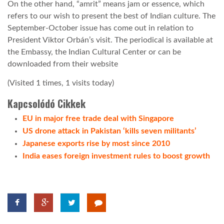
On the other hand, “amrit” means jam or essence, which
refers to our wish to present the best of Indian culture. The
TROPICALMAGAZIN
September-October issue has come out in relation to
President Viktor Orbán’s visit. The periodical is available at
the Embassy, the Indian Cultural Center or can be
GLOBOTV
downloaded from their website
(Visited 1 times, 1 visits today)
AFRIKA TUDÁSTÁR
Kapcsolódó Cikkek
A NAP SZÉPE
EU in major free trade deal with Singapore
US drone attack in Pakistan ‘kills seven militants’
Japanese exports rise by most since 2010
LINKTR.EE
India eases foreign investment rules to boost growth
GLOBOZSARU
DOBRAVERO.HU