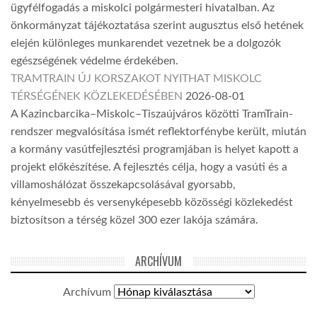
ügyfélfogadás a miskolci polgármesteri hivatalban. Az
önkormányzat tájékoztatása szerint augusztus első hetének
elején különleges munkarendet vezetnek be a dolgozók
egészségének védelme érdekében.
TRAMTRAIN ÚJ KORSZAKOT NYITHAT MISKOLC
TÉRSÉGÉNEK KÖZLEKEDÉSÉBEN
2026-08-01
A Kazincbarcika–Miskolc–Tiszaújváros közötti TramTrain-
rendszer megvalósítása ismét reflektorfénybe került, miután
a kormány vasútfejlesztési programjában is helyet kapott a
projekt előkészítése. A fejlesztés célja, hogy a vasúti és a
villamoshálózat összekapcsolásával gyorsabb,
kényelmesebb és versenyképesebb közösségi közlekedést
biztosítson a térség közel 300 ezer lakója számára.
ARCHÍVUM
Archívum