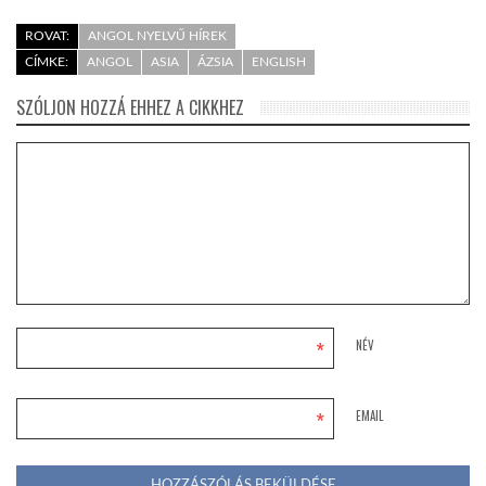
ROVAT:
ANGOL NYELVŰ HÍREK
LATIMO.HU
CÍMKE:
ANGOL
ASIA
ÁZSIA
ENGLISH
SZÓLJON HOZZÁ EHHEZ A CIKKHEZ
GLOBOBOOK
*
NÉV
*
EMAIL