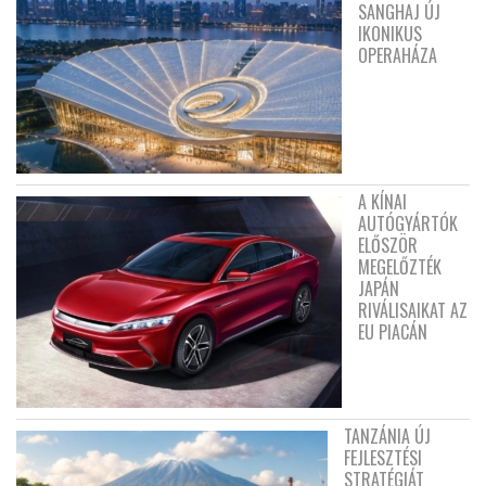
SANGHAJ ÚJ
IKONIKUS
OPERAHÁZA
A KÍNAI
AUTÓGYÁRTÓK
ELŐSZÖR
MEGELŐZTÉK
JAPÁN
RIVÁLISAIKAT AZ
EU PIACÁN
TANZÁNIA ÚJ
FEJLESZTÉSI
STRATÉGIÁT