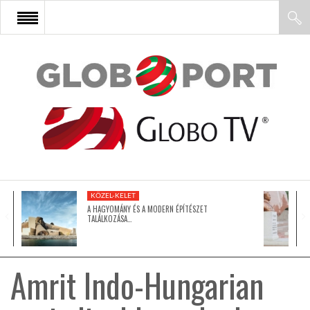
FŐOLDAL
AFRIKA
EURÓPA
KÖZEL-KELET
ÁZSIA
A HAGYOMÁNY ÉS A MODERN ÉPÍTÉSZET
TALÁLKOZÁSA…
ÉSZAK-AMERIKA
Amrit Indo-Hungarian
LATIN-AMERIKA