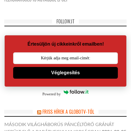
FOLLOW.IT
Értesüljön új cikkeinkről emailben!
Véglegesítés
Powered by
FRISS HÍREK A GLOBOTV-TŐL
MÁSODIK VILÁGHÁBORÚS PÁNCÉLTÖRŐ GRÁNÁT