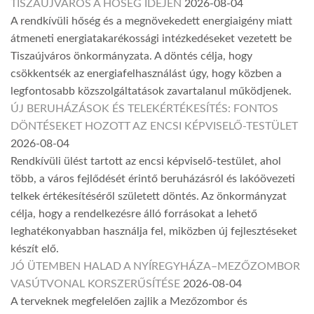
TISZAÚJVÁROS A HŐSÉG IDEJÉN
2026-08-04
A rendkívüli hőség és a megnövekedett energiaigény miatt
átmeneti energiatakarékossági intézkedéseket vezetett be
Tiszaújváros önkormányzata. A döntés célja, hogy
csökkentsék az energiafelhasználást úgy, hogy közben a
legfontosabb közszolgáltatások zavartalanul működjenek.
ÚJ BERUHÁZÁSOK ÉS TELEKÉRTÉKESÍTÉS: FONTOS
DÖNTÉSEKET HOZOTT AZ ENCSI KÉPVISELŐ-TESTÜLET
2026-08-04
Rendkívüli ülést tartott az encsi képviselő-testület, ahol
több, a város fejlődését érintő beruházásról és lakóövezeti
telkek értékesítéséről született döntés. Az önkormányzat
célja, hogy a rendelkezésre álló forrásokat a lehető
leghatékonyabban használja fel, miközben új fejlesztéseket
készít elő.
JÓ ÜTEMBEN HALAD A NYÍREGYHÁZA–MEZŐZOMBOR
VASÚTVONAL KORSZERŰSÍTÉSE
2026-08-04
A terveknek megfelelően zajlik a Mezőzombor és