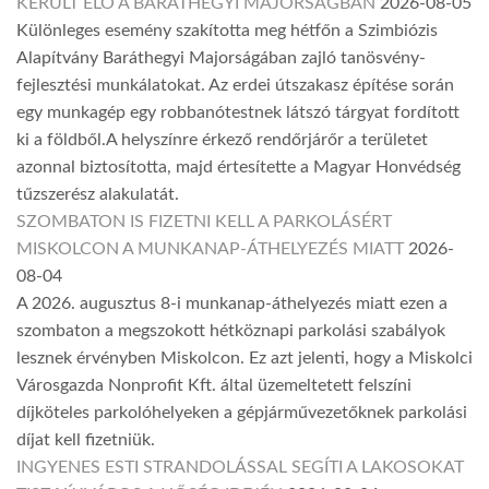
KERÜLT ELŐ A BARÁTHEGYI MAJORSÁGBAN
2026-08-05
Különleges esemény szakította meg hétfőn a Szimbiózis
Alapítvány Baráthegyi Majorságában zajló tanösvény-
fejlesztési munkálatokat. Az erdei útszakasz építése során
egy munkagép egy robbanótestnek látszó tárgyat fordított
ki a földből.A helyszínre érkező rendőrjárőr a területet
azonnal biztosította, majd értesítette a Magyar Honvédség
tűzszerész alakulatát.
SZOMBATON IS FIZETNI KELL A PARKOLÁSÉRT
MISKOLCON A MUNKANAP-ÁTHELYEZÉS MIATT
2026-
08-04
A 2026. augusztus 8-i munkanap-áthelyezés miatt ezen a
szombaton a megszokott hétköznapi parkolási szabályok
lesznek érvényben Miskolcon. Ez azt jelenti, hogy a Miskolci
Városgazda Nonprofit Kft. által üzemeltetett felszíni
díjköteles parkolóhelyeken a gépjárművezetőknek parkolási
díjat kell fizetniük.
INGYENES ESTI STRANDOLÁSSAL SEGÍTI A LAKOSOKAT