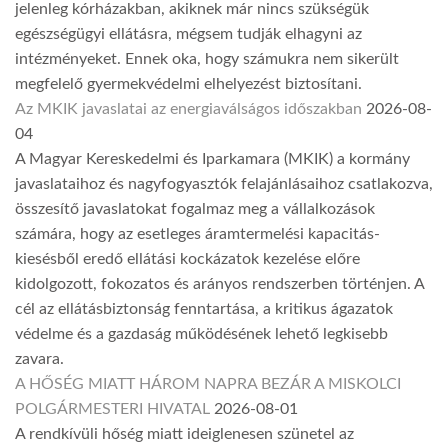
jelenleg kórházakban, akiknek már nincs szükségük
egészségügyi ellátásra, mégsem tudják elhagyni az
intézményeket. Ennek oka, hogy számukra nem sikerült
megfelelő gyermekvédelmi elhelyezést biztosítani.
Az MKIK javaslatai az energiaválságos időszakban
2026-08-
04
A Magyar Kereskedelmi és Iparkamara (MKIK) a kormány
javaslataihoz és nagyfogyasztók felajánlásaihoz csatlakozva,
összesítő javaslatokat fogalmaz meg a vállalkozások
számára, hogy az esetleges áramtermelési kapacitás-
kiesésből eredő ellátási kockázatok kezelése előre
kidolgozott, fokozatos és arányos rendszerben történjen. A
cél az ellátásbiztonság fenntartása, a kritikus ágazatok
védelme és a gazdaság működésének lehető legkisebb
zavara.
A HŐSÉG MIATT HÁROM NAPRA BEZÁR A MISKOLCI
POLGÁRMESTERI HIVATAL
2026-08-01
A rendkívüli hőség miatt ideiglenesen szünetel az