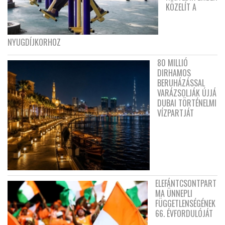
KÖZELÍT A
NYUGDÍJKORHOZ
80 MILLIÓ
DIRHAMOS
BERUHÁZÁSSAL
VARÁZSOLJÁK ÚJJÁ
DUBAI TÖRTÉNELMI
VÍZPARTJÁT
ELEFÁNTCSONTPART
MA ÜNNEPLI
FÜGGETLENSÉGÉNEK
66. ÉVFORDULÓJÁT