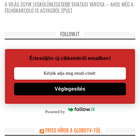
A VILÁG EGYIK LEGKÜLÖNLEGESEBB SIVATAGI VÁROSA – AHOL MÉG A
FELHŐKARCOLÓ IS AGYAGBÓL ÉPÜLT
FOLLOW.IT
Értesüljön új cikkeinkről emailben!
Véglegesítés
Powered by
FRISS HÍREK A GLOBOTV-TŐL