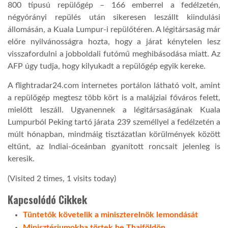
800 típusú repülőgép – 166 emberrel a fedélzetén,
négyórányi repülés után sikeresen leszállt kiindulási
TROPICALMAGAZIN
állomásán, a Kuala Lumpur-i repülőtéren. A légitársaság már
előre nyilvánosságra hozta, hogy a járat kénytelen lesz
visszafordulni a jobboldali futómű meghibásodása miatt. Az
GLOBOTV
AFP úgy tudja, hogy kilyukadt a repülőgép egyik kereke.
A flightradar24.com internetes portálon látható volt, amint
AFRIKA TUDÁSTÁR
a repülőgép megtesz több kört is a malájziai főváros felett,
mielőtt leszáll. Ugyanennek a légitársaságának Kuala
A NAP SZÉPE
Lumpurból Peking tartó járata 239 személlyel a fedélzetén a
múlt hónapban, mindmáig tisztázatlan körülmények között
eltűnt, az Indiai-óceánban gyanított roncsait jelenleg is
LINKTR.EE
keresik.
(Visited 2 times, 1 visits today)
GLOBOZSARU
Kapcsolódó Cikkek
Tüntetők követelik a miniszterelnök lemondását
DOBRAVERO.HU
Minisztériumokba törtek be Thaiföldön