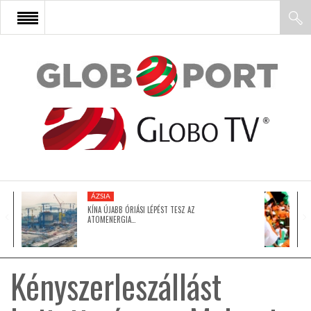
FŐOLDAL
AFRIKA
EURÓPA
ÁZSIA
ÁZSIA
KÍNA ÚJABB ÓRIÁSI LÉPÉST TESZ AZ
ATOMENERGIA…
ÉSZAK-AMERIKA
Kényszerleszállást
LATIN-AMERIKA