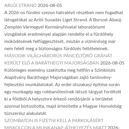
ARLÓI STRAND
2026-08-05
A 2026-os fürdési szezon hátralévő részében nem fogadhat
látogatókat az Arlói Suvadás Liget Strand. A Borsod-Abaúj-
Zemplén Vármegyei Kormányhivatal laboratóriumi
vizsgálatok eredményei alapján rendelte el a fürdőhely
működésének felfüggesztését, miután a vízminőség már
nem felelt meg a biztonságos fürdőzés feltételeinek.
MÁSODIK VILÁGHÁBORÚS PÁNCÉLTÖRŐ GRÁNÁT
KERÜLT ELŐ A BARÁTHEGYI MAJORSÁGBAN
2026-08-05
Különleges esemény szakította meg hétfőn a Szimbiózis
Alapítvány Baráthegyi Majorságában zajló tanösvény-
fejlesztési munkálatokat. Az erdei útszakasz építése során
egy munkagép egy robbanótestnek látszó tárgyat fordított
ki a földből.A helyszínre érkező rendőrjárőr a területet
azonnal biztosította, majd értesítette a Magyar Honvédség
tűzszerész alakulatát.
SZOMBATON IS FIZETNI KELL A PARKOLÁSÉRT
MISKOLCON A MUNKANAP-ÁTHELYEZÉS MIATT
2026-