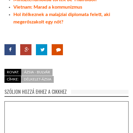
Vietnam: Marad a kommunizmus
LATIMO.HU
Hol ítélkeznek a malajziai diplomata felett, aki
megerőszakolt egy nőt?
GLOBOBOOK
ROVAT:
ÁZSIA - BULVÁR
CÍMKE:
DÉLKELET-ÁZSIA
SZÓLJON HOZZÁ EHHEZ A CIKKHEZ