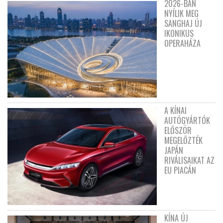
2026-BAN
NYÍLIK MEG
SANGHAJ ÚJ
IKONIKUS
OPERAHÁZA
A KÍNAI
AUTÓGYÁRTÓK
ELŐSZÖR
MEGELŐZTÉK
JAPÁN
RIVÁLISAIKAT AZ
EU PIACÁN
KÍNA ÚJ