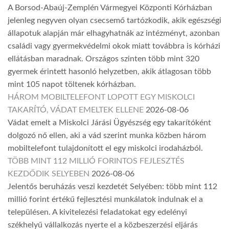
A Borsod-Abaúj-Zemplén Vármegyei Központi Kórházban
jelenleg negyven olyan csecsemő tartózkodik, akik egészségi
állapotuk alapján már elhagyhatnák az intézményt, azonban
családi vagy gyermekvédelmi okok miatt továbbra is kórházi
ellátásban maradnak. Országos szinten több mint 320
gyermek érintett hasonló helyzetben, akik átlagosan több
mint 105 napot töltenek kórházban.
HÁROM MOBILTELEFONT LOPOTT EGY MISKOLCI
TAKARÍTÓ, VÁDAT EMELTEK ELLENE
2026-08-06
Vádat emelt a Miskolci Járási Ügyészség egy takarítóként
dolgozó nő ellen, aki a vád szerint munka közben három
mobiltelefont tulajdonított el egy miskolci irodaházból.
TÖBB MINT 112 MILLIÓ FORINTOS FEJLESZTÉS
KEZDŐDIK SELYEBEN
2026-08-06
Jelentős beruházás veszi kezdetét Selyében: több mint 112
millió forint értékű fejlesztési munkálatok indulnak el a
településen. A kivitelezési feladatokat egy edelényi
székhelyű vállalkozás nyerte el a közbeszerzési eljárás