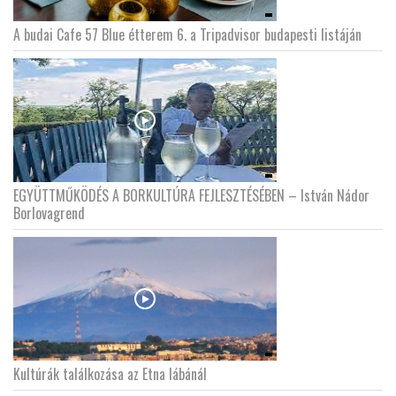
A budai Cafe 57 Blue étterem 6. a Tripadvisor budapesti listáján
EGYÜTTMŰKÖDÉS A BORKULTÚRA FEJLESZTÉSÉBEN – István Nádor
Borlovagrend
Kultúrák találkozása az Etna lábánál