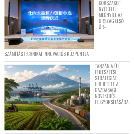
KORSZAKOT
NYITOTT:
MEGNYÍLT AZ
ORSZÁG ELSŐ
ŰR-
SZÁMÍTÁSTECHNIKAI INNOVÁCIÓS KÖZPONTJA
TANZÁNIA ÚJ
FEJLESZTÉSI
STRATÉGIÁT
HIRDETETT A
GAZDASÁGI
NÖVEKEDÉS
FELGYORSÍTÁSÁRA