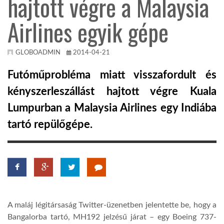
hajtott végre a Malaysia
Airlines egyik gépe
KÖZEL-KELET
AUSZTRÁLIA
GLOBOADMIN
2014-04-21
Futóműprobléma miatt visszafordult és
A VILÁG ITTHON
kényszerleszállást hajtott végre Kuala
Lumpurban a Malaysia Airlines egy Indiába
MÉDIA
tartó repülőgépe.
GLOBOTV BP
A maláj légitársaság Twitter-üzenetben jelentette be, hogy a
HÍR3D
Bangalorba tartó, MH192 jelzésű járat – egy Boeing 737-