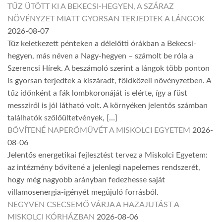
TŰZ ÜTÖTT KI A BEKECSI-HEGYEN, A SZÁRAZ
NÖVÉNYZET MIATT GYORSAN TERJEDTEK A LÁNGOK
2026-08-07
Tűz keletkezett pénteken a délelőtti órákban a Bekecsi-
hegyen, más néven a Nagy-hegyen – számolt be róla a
Szerencsi Hírek. A beszámoló szerint a lángok több ponton
is gyorsan terjedtek a kiszáradt, földközeli növényzetben. A
tűz időnként a fák lombkoronáját is elérte, így a füst
messziről is jól látható volt. A környéken jelentős számban
találhatók szőlőültetvények, […]
BŐVÍTENÉ NAPERŐMŰVÉT A MISKOLCI EGYETEM
2026-
08-06
Jelentős energetikai fejlesztést tervez a Miskolci Egyetem:
az intézmény bővítené a jelenlegi napelemes rendszerét,
hogy még nagyobb arányban fedezhesse saját
villamosenergia-igényét megújuló forrásból.
NEGYVEN CSECSEMŐ VÁRJA A HAZAJUTÁST A
MISKOLCI KÓRHÁZBAN
2026-08-06