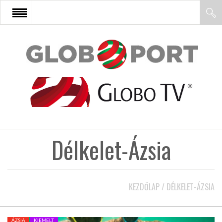
FŐOLDAL
AFRIKA
EURÓPA
Délkelet-Ázsia
ÁZSIA
ÉSZAK-AMERIKA
KEZDŐLAP
/
DÉLKELET-ÁZSIA
LATIN-AMERIKA
ÁZSIA
KIEMELT