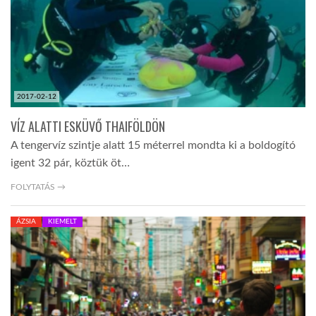
2017-02-12
VÍZ ALATTI ESKÜVŐ THAIFÖLDÖN
A tengervíz szintje alatt 15 méterrel mondta ki a boldogító
igent 32 pár, köztük öt…
FOLYTATÁS →
ÁZSIA
KIEMELT