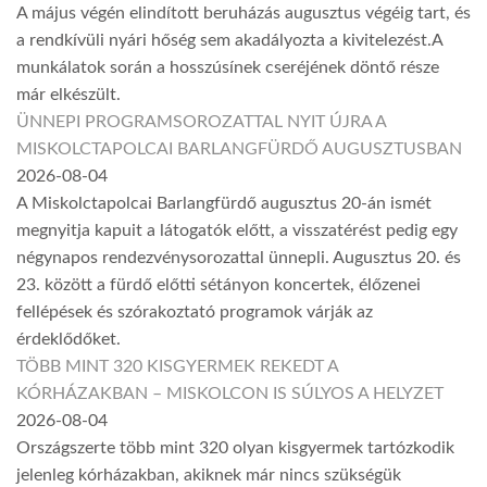
A május végén elindított beruházás augusztus végéig tart, és
a rendkívüli nyári hőség sem akadályozta a kivitelezést.A
munkálatok során a hosszúsínek cseréjének döntő része
már elkészült.
ÜNNEPI PROGRAMSOROZATTAL NYIT ÚJRA A
MISKOLCTAPOLCAI BARLANGFÜRDŐ AUGUSZTUSBAN
2026-08-04
A Miskolctapolcai Barlangfürdő augusztus 20-án ismét
megnyitja kapuit a látogatók előtt, a visszatérést pedig egy
négynapos rendezvénysorozattal ünnepli. Augusztus 20. és
23. között a fürdő előtti sétányon koncertek, élőzenei
fellépések és szórakoztató programok várják az
érdeklődőket.
TÖBB MINT 320 KISGYERMEK REKEDT A
KÓRHÁZAKBAN – MISKOLCON IS SÚLYOS A HELYZET
2026-08-04
Országszerte több mint 320 olyan kisgyermek tartózkodik
jelenleg kórházakban, akiknek már nincs szükségük