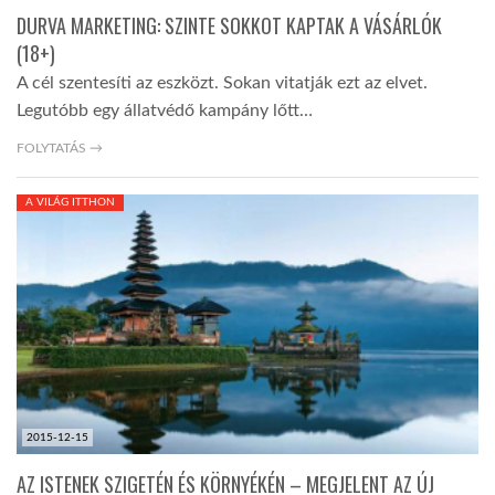
DURVA MARKETING: SZINTE SOKKOT KAPTAK A VÁSÁRLÓK
(18+)
A cél szentesíti az eszközt. Sokan vitatják ezt az elvet.
Legutóbb egy állatvédő kampány lőtt…
FOLYTATÁS →
A VILÁG ITTHON
2015-12-15
AZ ISTENEK SZIGETÉN ÉS KÖRNYÉKÉN – MEGJELENT AZ ÚJ