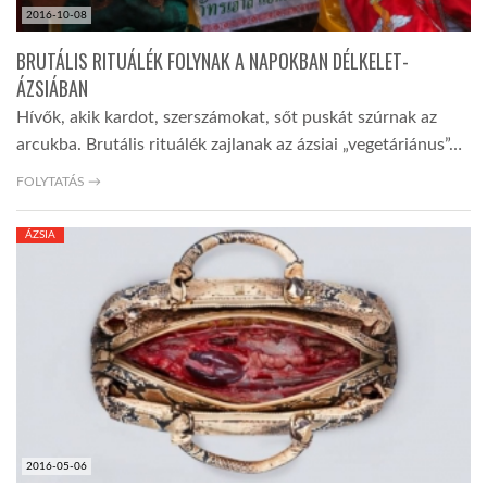
2016-10-08
BRUTÁLIS RITUÁLÉK FOLYNAK A NAPOKBAN DÉLKELET-
ÁZSIÁBAN
Hívők, akik kardot, szerszámokat, sőt puskát szúrnak az
arcukba. Brutális rituálék zajlanak az ázsiai „vegetáriánus”…
FOLYTATÁS →
ÁZSIA
2016-05-06