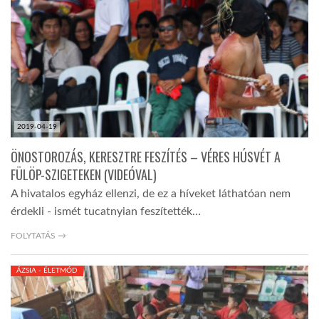
TROPICALMAGAZIN
GLOBOTV
AFRIKA TUDÁSTÁR
2019-04-19
ÖNOSTOROZÁS, KERESZTRE FESZÍTÉS – VÉRES HÚSVÉT A
A NAP SZÉPE
FÜLÖP-SZIGETEKEN (VIDEÓVAL)
A hivatalos egyház ellenzi, de ez a híveket láthatóan nem
érdekli - ismét tucatnyian feszítették…
LINKTR.EE
FOLYTATÁS →
GLOBOZSARU
ÁZSIA - ÉLETMÓD
DOBRAVERO.HU