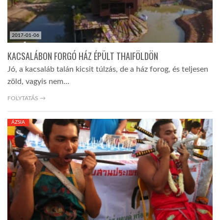
2017-01-06
KACSALÁBON FORGÓ HÁZ ÉPÜLT THAIFÖLDÖN
Jó, a kacsaláb talán kicsit túlzás, de a ház forog, és teljesen
zöld, vagyis nem…
FOLYTATÁS →
ÁZSIA