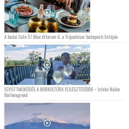
A budai Cafe 57 Blue étterem 6. a Tripadvisor budapesti listáján
EGYÜTTMŰKÖDÉS A BORKULTÚRA FEJLESZTÉSÉBEN – István Nádor
Borlovagrend