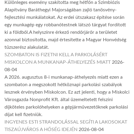
Különleges esemény szakította meg hétfőn a Szimbiózis
Alapítvány Baráthegyi Majorságában zajló tanösvény-
fejlesztési munkálatokat. Az erdei útszakasz építése során
egy munkagép egy robbanótestnek látszó tárgyat fordított
ki a földből.A helyszínre érkező rendőrjárőr a területet
azonnal biztosította, majd értesítette a Magyar Honvédség
tűzszerész alakulatát.
SZOMBATON IS FIZETNI KELL A PARKOLÁSÉRT
MISKOLCON A MUNKANAP-ÁTHELYEZÉS MIATT
2026-
08-04
A 2026. augusztus 8-i munkanap-áthelyezés miatt ezen a
szombaton a megszokott hétköznapi parkolási szabályok
lesznek érvényben Miskolcon. Ez azt jelenti, hogy a Miskolci
Városgazda Nonprofit Kft. által üzemeltetett felszíni
díjköteles parkolóhelyeken a gépjárművezetőknek parkolási
díjat kell fizetniük.
INGYENES ESTI STRANDOLÁSSAL SEGÍTI A LAKOSOKAT
TISZAÚJVÁROS A HŐSÉG IDEJÉN
2026-08-04