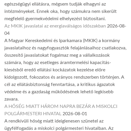
egészségügyi ellátásra, mégsem tudják elhagyni az
intézményeket. Ennek oka, hogy számukra nem sikerült
megfelelő gyermekvédelmi elhelyezést biztosítani.
Az MKIK javaslatai az energiaválságos időszakban
2026-08-
04
A Magyar Kereskedelmi és Iparkamara (MKIK) a kormány
javaslataihoz és nagyfogyasztók felajánlásaihoz csatlakozva,
összesítő javaslatokat fogalmaz meg a vállalkozások
számára, hogy az esetleges áramtermelési kapacitás-
kiesésből eredő ellátási kockázatok kezelése előre
kidolgozott, fokozatos és arányos rendszerben történjen. A
cél az ellátásbiztonság fenntartása, a kritikus ágazatok
védelme és a gazdaság működésének lehető legkisebb
zavara.
A HŐSÉG MIATT HÁROM NAPRA BEZÁR A MISKOLCI
POLGÁRMESTERI HIVATAL
2026-08-01
A rendkívüli hőség miatt ideiglenesen szünetel az
ügyfélfogadás a miskolci polgármesteri hivatalban. Az