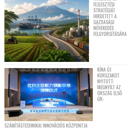
FEJLESZTÉSI
STRATÉGIÁT
HIRDETETT A
GAZDASÁGI
NÖVEKEDÉS
FELGYORSÍTÁSÁRA
KÍNA ÚJ
KORSZAKOT
NYITOTT:
MEGNYÍLT AZ
ORSZÁG ELSŐ
ŰR-
SZÁMÍTÁSTECHNIKAI INNOVÁCIÓS KÖZPONTJA