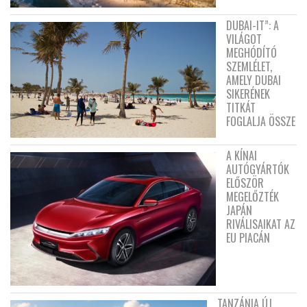
DUBAI-IT”: A
VILÁGOT
MEGHÓDÍTÓ
SZEMLÉLET,
AMELY DUBAI
SIKERÉNEK
TITKÁT
FOGLALJA ÖSSZE
A KÍNAI
AUTÓGYÁRTÓK
ELŐSZÖR
MEGELŐZTÉK
JAPÁN
RIVÁLISAIKAT AZ
EU PIACÁN
TANZÁNIA ÚJ