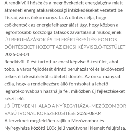
A rendkívüli hőség és a megnövekedett energiaigény miatt
átmeneti energiatakarékossági intézkedéseket vezetett be
Tiszaújváros önkormányzata. A döntés célja, hogy
csökkentsék az energiafelhasználást úgy, hogy közben a
legfontosabb közszolgáltatások zavartalanul működjenek.
ÚJ BERUHÁZÁSOK ÉS TELEKÉRTÉKESÍTÉS: FONTOS
DÖNTÉSEKET HOZOTT AZ ENCSI KÉPVISELŐ-TESTÜLET
2026-08-04
Rendkívüli ülést tartott az encsi képviselő-testület, ahol
több, a város fejlődését érintő beruházásról és lakóövezeti
telkek értékesítéséről született döntés. Az önkormányzat
célja, hogy a rendelkezésre álló forrásokat a lehető
leghatékonyabban használja fel, miközben új fejlesztéseket
készít elő.
JÓ ÜTEMBEN HALAD A NYÍREGYHÁZA–MEZŐZOMBOR
VASÚTVONAL KORSZERŰSÍTÉSE
2026-08-04
A terveknek megfelelően zajlik a Mezőzombor és
Nyíregyháza közötti 100c jelű vasútvonal kiemelt felújítása.