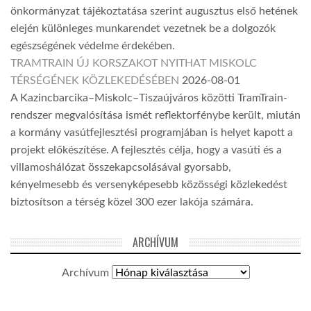
önkormányzat tájékoztatása szerint augusztus első hetének
elején különleges munkarendet vezetnek be a dolgozók
egészségének védelme érdekében.
TRAMTRAIN ÚJ KORSZAKOT NYITHAT MISKOLC
TÉRSÉGÉNEK KÖZLEKEDÉSÉBEN
2026-08-01
A Kazincbarcika–Miskolc–Tiszaújváros közötti TramTrain-
rendszer megvalósítása ismét reflektorfénybe került, miután
a kormány vasútfejlesztési programjában is helyet kapott a
projekt előkészítése. A fejlesztés célja, hogy a vasúti és a
villamoshálózat összekapcsolásával gyorsabb,
kényelmesebb és versenyképesebb közösségi közlekedést
biztosítson a térség közel 300 ezer lakója számára.
ARCHÍVUM
Archívum