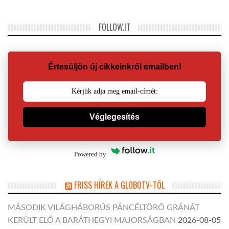
FOLLOW.IT
Értesüljön új cikkeinkről emailben!
Véglegesítés
Powered by
FRISS HÍREK A GLOBOTV-TŐL
MÁSODIK VILÁGHÁBORÚS PÁNCÉLTÖRŐ GRÁNÁT
KERÜLT ELŐ A BARÁTHEGYI MAJORSÁGBAN
2026-08-05