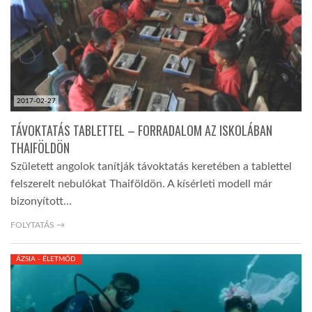
LATIMO.HU
GLOBOBOOK
2017-02-27
TÁVOKTATÁS TABLETTEL – FORRADALOM AZ ISKOLÁBAN
THAIFÖLDÖN
Született angolok tanítják távoktatás keretében a tablettel
felszerelt nebulókat Thaiföldön. A kísérleti modell már
bizonyított…
FOLYTATÁS →
ÁZSIA - ÉLETMÓD