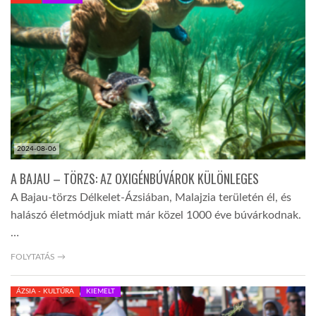
KÖZEL-KELET
AUSZTRÁLIA
A VILÁG ITTHON
2024-08-06
MÉDIA
A BAJAU – TÖRZS: AZ OXIGÉNBÚVÁROK KÜLÖNLEGES
A Bajau-törzs Délkelet-Ázsiában, Malajzia területén él, és
halászó életmódjuk miatt már közel 1000 éve búvárkodnak.
…
GLOBOTV BP
FOLYTATÁS →
ÁZSIA - KULTÚRA
KIEMELT
HÍR3D