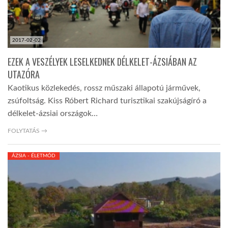
2017-02-02
EZEK A VESZÉLYEK LESELKEDNEK DÉLKELET-ÁZSIÁBAN AZ
UTAZÓRA
Kaotikus közlekedés, rossz műszaki állapotú járművek,
zsúfoltság. Kiss Róbert Richard turisztikai szakújságíró a
délkelet-ázsiai országok…
FOLYTATÁS →
ÁZSIA - ÉLETMÓD