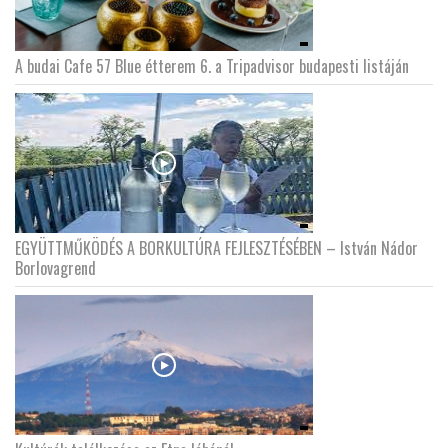
A budai Cafe 57 Blue étterem 6. a Tripadvisor budapesti listáján
EGYÜTTMŰKÖDÉS A BORKULTÚRA FEJLESZTÉSÉBEN – István Nádor
Borlovagrend