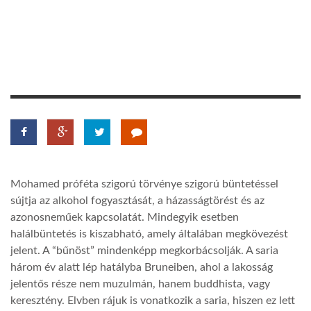
TROPICALMAGAZIN
GLOBOTV
AFRIKA TUDÁSTÁR
A NAP SZÉPE
Mohamed próféta szigorú törvénye szigorú büntetéssel
sújtja az alkohol fogyasztását, a házasságtörést és az
LINKTR.EE
azonosneműek kapcsolatát. Mindegyik esetben
halálbüntetés is kiszabható, amely általában megkövezést
jelent. A “bűnöst” mindenképp megkorbácsolják. A saria
GLOBOZSARU
három év alatt lép hatályba Bruneiben, ahol a lakosság
jelentős része nem muzulmán, hanem buddhista, vagy
DOBRAVERO.HU
keresztény. Elvben rájuk is vonatkozik a saria, hiszen ez lett