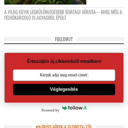
A VILÁG EGYIK LEGKÜLÖNLEGESEBB SIVATAGI VÁROSA – AHOL MÉG A
FELHŐKARCOLÓ IS AGYAGBÓL ÉPÜLT
FOLLOW.IT
Értesüljön új cikkeinkről emailben!
Véglegesítés
Powered by
FRISS HÍREK A GLOBOTV-TŐL