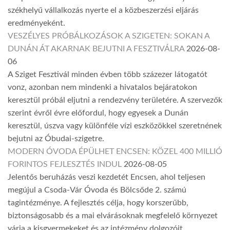
székhelyű vállalkozás nyerte el a közbeszerzési eljárás
eredményeként.
VESZÉLYES PRÓBÁLKOZÁSOK A SZIGETEN: SOKAN A
DUNÁN ÁT AKARNAK BEJUTNI A FESZTIVÁLRA
2026-08-
06
A Sziget Fesztivál minden évben több százezer látogatót
vonz, azonban nem mindenki a hivatalos bejáratokon
keresztül próbál eljutni a rendezvény területére. A szervezők
szerint évről évre előfordul, hogy egyesek a Dunán
keresztül, úszva vagy különféle vízi eszközökkel szeretnének
bejutni az Óbudai-szigetre.
MODERN ÓVODA ÉPÜLHET ENCSEN: KÖZEL 400 MILLIÓ
FORINTOS FEJLESZTÉS INDUL
2026-08-05
Jelentős beruházás veszi kezdetét Encsen, ahol teljesen
megújul a Csoda-Vár Óvoda és Bölcsőde 2. számú
tagintézménye. A fejlesztés célja, hogy korszerűbb,
biztonságosabb és a mai elvárásoknak megfelelő környezet
várja a kisgyermekeket és az intézmény dolgozóit.