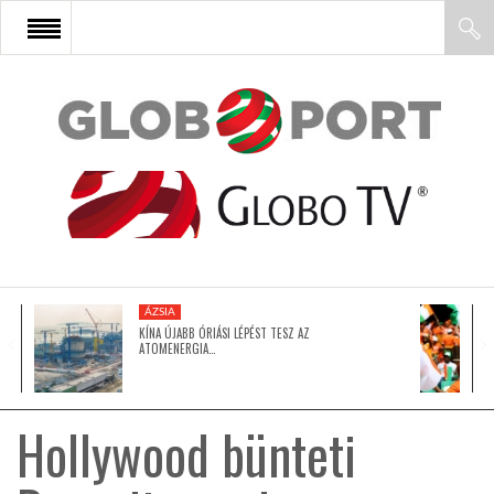
FŐOLDAL
AFRIKA
EURÓPA
ÁZSIA
ÁZSIA
KÍNA ÚJABB ÓRIÁSI LÉPÉST TESZ AZ
ATOMENERGIA…
ÉSZAK-AMERIKA
Hollywood bünteti
LATIN-AMERIKA