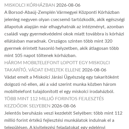
MISKOLCI KÓRHÁZBAN
2026-08-06
A Borsod-Abaúj-Zemplén Vármegyei Központi Kórházban
jelenleg negyven olyan csecsemő tartózkodik, akik egészségi
állapotuk alapján már elhagyhatnák az intézményt, azonban
családi vagy gyermekvédelmi okok miatt továbbra is kórházi
ellátásban maradnak. Országos szinten több mint 320
gyermek érintett hasonló helyzetben, akik átlagosan több
mint 105 napot töltenek kórházban.
HÁROM MOBILTELEFONT LOPOTT EGY MISKOLCI
TAKARÍTÓ, VÁDAT EMELTEK ELLENE
2026-08-06
Vádat emelt a Miskolci Járási Ügyészség egy takarítóként
dolgozó nő ellen, aki a vád szerint munka közben három
mobiltelefont tulajdonított el egy miskolci irodaházból.
TÖBB MINT 112 MILLIÓ FORINTOS FEJLESZTÉS
KEZDŐDIK SELYEBEN
2026-08-06
Jelentős beruházás veszi kezdetét Selyében: több mint 112
millió forint értékű fejlesztési munkálatok indulnak el a
településen. A kivitelezési feladatokat egy edelényi