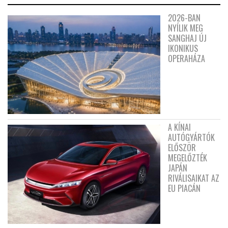
2026-BAN
NYÍLIK MEG
SANGHAJ ÚJ
IKONIKUS
OPERAHÁZA
A KÍNAI
AUTÓGYÁRTÓK
ELŐSZÖR
MEGELŐZTÉK
JAPÁN
RIVÁLISAIKAT AZ
EU PIACÁN