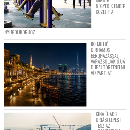
MINDEN
NEGYEDIK EMBER
KÖZELÍT A
NYUGDÍJKORHOZ
80 MILLIÓ
DIRHAMOS
BERUHÁZÁSSAL
VARÁZSOLJÁK ÚJJÁ
DUBAI TÖRTÉNELMI
VÍZPARTJÁT
KÍNA ÚJABB
ÓRIÁSI LÉPÉST
TESZ AZ