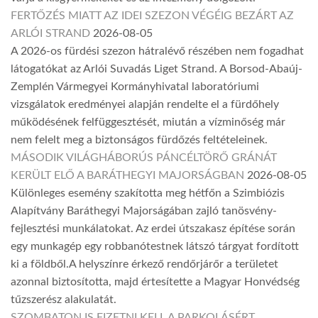
FERTŐZÉS MIATT AZ IDEI SZEZON VÉGÉIG BEZÁRT AZ
ARLÓI STRAND
2026-08-05
A 2026-os fürdési szezon hátralévő részében nem fogadhat
látogatókat az Arlói Suvadás Liget Strand. A Borsod-Abaúj-
Zemplén Vármegyei Kormányhivatal laboratóriumi
vizsgálatok eredményei alapján rendelte el a fürdőhely
működésének felfüggesztését, miután a vízminőség már
nem felelt meg a biztonságos fürdőzés feltételeinek.
MÁSODIK VILÁGHÁBORÚS PÁNCÉLTÖRŐ GRÁNÁT
KERÜLT ELŐ A BARÁTHEGYI MAJORSÁGBAN
2026-08-05
Különleges esemény szakította meg hétfőn a Szimbiózis
Alapítvány Baráthegyi Majorságában zajló tanösvény-
fejlesztési munkálatokat. Az erdei útszakasz építése során
egy munkagép egy robbanótestnek látszó tárgyat fordított
ki a földből.A helyszínre érkező rendőrjárőr a területet
azonnal biztosította, majd értesítette a Magyar Honvédség
tűzszerész alakulatát.
SZOMBATON IS FIZETNI KELL A PARKOLÁSÉRT