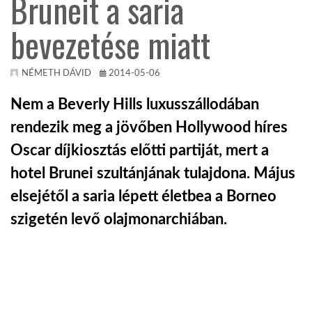
Bruneit a saria
bevezetése miatt
KÖZEL-KELET
AUSZTRÁLIA
NÉMETH DÁVID
2014-05-06
Nem a Beverly Hills luxusszállodában
A VILÁG ITTHON
rendezik meg a jövőben Hollywood híres
Oscar díjkiosztás előtti partiját, mert a
MÉDIA
hotel Brunei szultánjának tulajdona. Május
elsejétől a saria lépett életbea a Borneo
szigetén levő olajmonarchiában.
GLOBOTV BP
HÍR3D