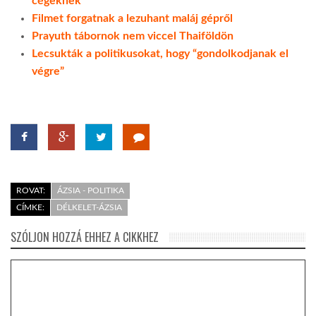
cégeknek
Filmet forgatnak a lezuhant maláj gépről
Prayuth tábornok nem viccel Thaiföldön
Lecsukták a politikusokat, hogy “gondolkodjanak el
végre”
ROVAT:
ÁZSIA - POLITIKA
CÍMKE:
DÉLKELET-ÁZSIA
SZÓLJON HOZZÁ EHHEZ A CIKKHEZ