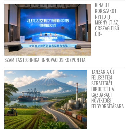
KÍNA ÚJ
KORSZAKOT
NYITOTT:
MEGNYÍLT AZ
ORSZÁG ELSŐ
ŰR-
SZÁMÍTÁSTECHNIKAI INNOVÁCIÓS KÖZPONTJA
TANZÁNIA ÚJ
FEJLESZTÉSI
STRATÉGIÁT
HIRDETETT A
GAZDASÁGI
NÖVEKEDÉS
FELGYORSÍTÁSÁRA