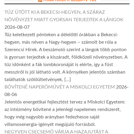
TŰZ ÜTÖTT KI A BEKECSI-HEGYEN, A SZÁRAZ
NÖVÉNYZET MIATT GYORSAN TERJEDTEK A LÁNGOK
2026-08-07
Tűz keletkezett pénteken a délelőtti órákban a Bekecsi-
hegyen, más néven a Nagy-hegyen – számolt be róla a
Szerencsi Hírek. A beszámoló szerint a lángok több ponton
is gyorsan terjedtek a kiszáradt, földközeli növényzetben. A
tűz időnként a fák lombkoronáját is elérte, így a füst
messziről is jól látható volt. A környéken jelentős számban
találhatók szőlőültetvények, […]
BŐVÍTENÉ NAPERŐMŰVÉT A MISKOLCI EGYETEM
2026-
08-06
Jelentős energetikai fejlesztést tervez a Miskolci Egyetem:
az intézmény bővítené a jelenlegi napelemes rendszerét,
hogy még nagyobb arányban fedezhesse saját
villamosenergia-igényét megújuló forrásból.
NEGYVEN CSECSEMŐ VÁRJA A HAZAJUTÁST A