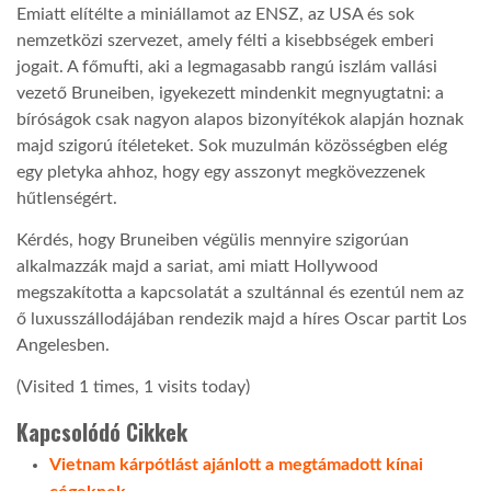
Emiatt elítélte a miniállamot az ENSZ, az USA és sok
nemzetközi szervezet, amely félti a kisebbségek emberi
jogait. A főmufti, aki a legmagasabb rangú iszlám vallási
vezető Bruneiben, igyekezett mindenkit megnyugtatni: a
bíróságok csak nagyon alapos bizonyítékok alapján hoznak
majd szigorú ítéleteket. Sok muzulmán közösségben elég
egy pletyka ahhoz, hogy egy asszonyt megkövezzenek
hűtlenségért.
Kérdés, hogy Bruneiben végülis mennyire szigorúan
alkalmazzák majd a sariat, ami miatt Hollywood
megszakította a kapcsolatát a szultánnal és ezentúl nem az
ő luxusszállodájában rendezik majd a híres Oscar partit Los
Angelesben.
(Visited 1 times, 1 visits today)
Kapcsolódó Cikkek
Vietnam kárpótlást ajánlott a megtámadott kínai