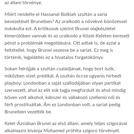
az állam törvénye.
LATIMO.HU
Miért rendelte el Hassanal Bolkiah szultán a saria
bevezetését Bruneiben? Az uralkodó a növekvő bűnözéssel
indokolta ezt. A kritikusok szerint Brunei olajkészletei
GLOBOBOOK
kimerülőben vannak és az uralkodó a Közel-Keleten keresett
pénzt a problémák megoldására. Ott adtak is, de azzal a
feltétellel, hogy Brunei vezesse be a sariat. Ez meg is
történik, legalábbis ez a hivatalos forgatókönyv.
Sokan felrójják a szultán családjának, hogy bort iszik,
miközben vizet prédikál. A szultán öccse ugyanis hírhedt
playboy: Londonban a saját szállodájában olyan partikat
szervezett, ahol az elit sok tagja megfordult és ahol mindig
bőven volt alkohol, kábszer és vállakozó szellemű női és
férfi prostituáltak. Ám ez Londonban volt, a sariat pedig
Bruneiben vezették be.
Kelet-Ázsiában Brunei az első állam, amely teljes szigorával
alkalmazni kívánja Mohamed próféta szigorú törvényét.