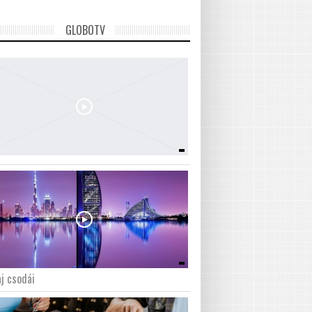
GLOBOTV
j csodái