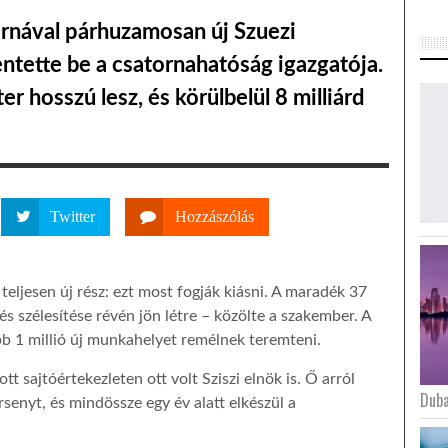
ornával párhuzamosan új Szuezi
entette be a csatornahatóság igazgatója.
r hosszú lesz, és körülbelül 8 milliárd
Twitter
Hozzászólás
teljesen új rész: ezt most fogják kiásni. A maradék 37
s szélesítése révén jön létre – közölte a szakember. A
bb 1 millió új munkahelyet remélnek teremteni.
tt sajtóértekezleten ott volt Sziszi elnök is. Ő arról
Duba
rsenyt, és mindössze egy év alatt elkészül a