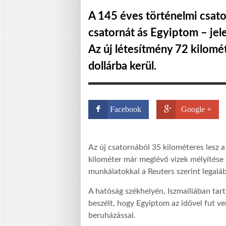
A 145 éves törté
nelmi csat
csatornát ás Egyiptom – jel
Az új létesítmény 72 kilométe
dollárba kerül.
Facebook
Google +
Az új csatornából 35 kilométeres lesz a 
kilométer már meglévő vizek mélyítése é
munkálatokkal a Reuters szerint legalá
A hatóság székhelyén, Iszmailiában tarto
beszélt, hogy Egyiptom az idővel fut ve
beruházással.