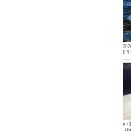
202
OPE
A K
JAPÁ