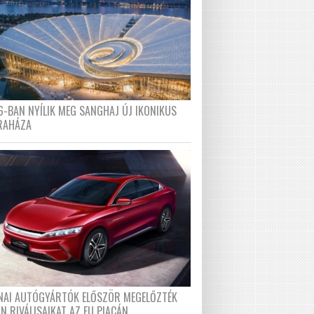
6-BAN NYÍLIK MEG SANGHAJ ÚJ IKONIKUS
RAHÁZA
ÍNAI AUTÓGYÁRTÓK ELŐSZÖR MEGELŐZTÉK
N RIVÁLISAIKAT AZ EU PIACÁN