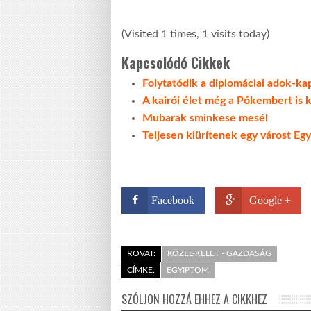
(Visited 1 times, 1 visits today)
Kapcsolódó Cikkek
Folytatódik a diplomáciai adok-k
A kairói élet még a Pókembert is k
Mubarak sminkese mesél
Teljesen kiürítenek egy várost E
Facebook
Google +
ROVAT:
KÖZEL-KELET - GAZDASÁG
CÍMKE:
EGYIPTOM
SZÓLJON HOZZÁ EHHEZ A CIKKHEZ