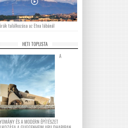
́rák találkozása az Etna lábánál
HETI TOPLISTA
A
YOMÁNY ÉS A MODERN ÉPÍTÉSZET
ÁLKOZÁSA A GUGGENHEIM ABU DHABIBAN