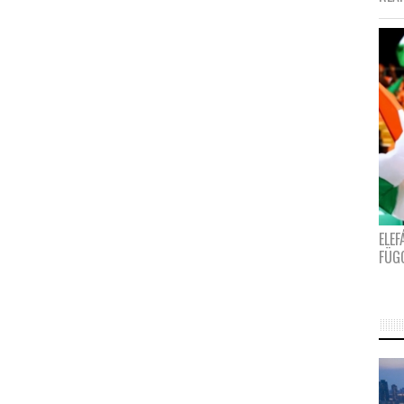
ELE
FÜG