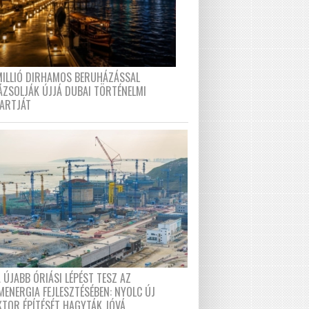
MILLIÓ DIRHAMOS BERUHÁZÁSSAL
ÁZSOLJÁK ÚJJÁ DUBAI TÖRTÉNELMI
PARTJÁT
 ÚJABB ÓRIÁSI LÉPÉST TESZ AZ
MENERGIA FEJLESZTÉSÉBEN: NYOLC ÚJ
KTOR ÉPÍTÉSÉT HAGYTÁK JÓVÁ