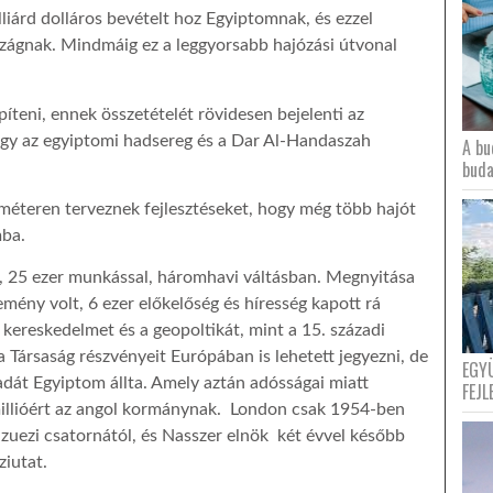
lliárd dolláros bevételt hoz Egyiptomnak, és ezzel
szágnak. Mindmáig ez a leggyorsabb hajózási útvonal
íteni, ennek összetételét rövidesen bejelenti az
hogy az egyiptomi hadsereg és a Dar Al-Handaszah
A bu
buda
méteren terveznek fejlesztéseket, hogy még több hajót
mba.
k, 25 ezer munkással, háromhavi váltásban. Megnyitása
mény volt, 6 ezer előkelőség és híresség kapott rá
 kereskedelmet és a geopoltikát, mint a 15. századi
 Társaság részvényeit Európában is lehetett jegyezni, de
EGY
adát Egyiptom állta. Amely aztán adósságai miatt
FEJL
 millióért az angol kormánynak. London csak 1954-ben
Szuezi csatornától, és Nasszer elnök két évvel később
íziutat.