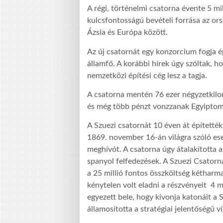
A régi, történelmi csatorna évente 5 mi
kulcsfontosságú bevételi forrása az or
Ázsia és Európa között.
Az új csatornát egy konzorcium fogja ép
államfő. A korábbi hírek úgy szóltak, 
nemzetközi építési cég lesz a tagja.
A csatorna mentén 76 ezer négyzetkilo
és még több pénzt vonzzanak Egyipto
A Szuezi csatornát 10 éven át építetté
1869. november 16-án világra szóló ese
meghívót. A csatorna úgy átalakította a
spanyol felfedezések. A Szuezi Csatorna
a 25 millió fontos összköltség kétharm
kénytelen volt eladni a részvényeit 4
egyezett bele, hogy kivonja katonáit a 
államosította a stratégiai jelentőségű v