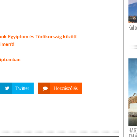
Kultu
apok Egyiptom és Törökország között
imeríti
gyiptomban
Twitter
Hozzászólás
HAG
TAL