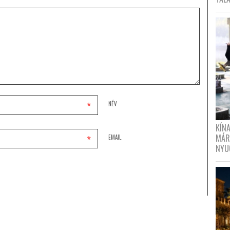
*
NÉV
KÍN
MÁR
*
EMAIL
NYU