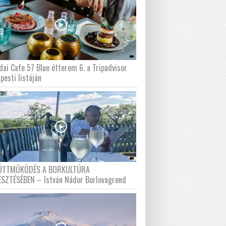
dai Cafe 57 Blue étterem 6. a Tripadvisor
pesti listáján
ÜTTMŰKÖDÉS A BORKULTÚRA
ESZTÉSÉBEN – István Nádor Borlovagrend