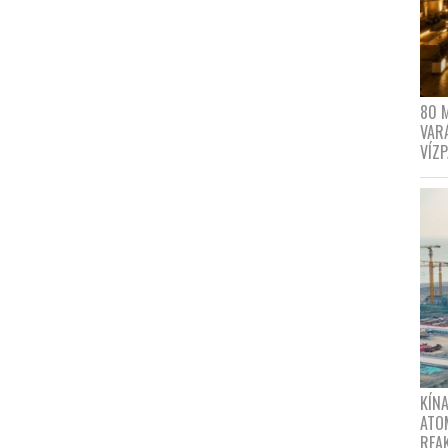
80 
VAR
VÍZ
KÍNA
ATO
REA