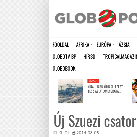
FŐOLDAL
AFRIKA
EURÓPA
ÁZSIA
ELEFÁNTCSONTPART MA ÜNNEPLI FÜGGETLENSÉGÉNEK 66. ÉVFORDULÓJÁT
HÁTBORZONGATÓ KAPCSOLAT A HAMBURGI KÉSELŐ ÉS A KOMBINÓS GYILKOS KÖZÖTT
KÍNA ÚJABB ÓRIÁSI LÉPÉST TESZ AZ ATOMENERGIA FEJLESZTÉSÉBEN: NYOLC ÚJ REAKTO
GLOBOTV BP
HÍR3D
TROPICALMAGAZI
GLOBOBOOK
KÖZEL-KELET
ÁZSIA
5 MILLIÓ DOLLÁRRAL
KÍNA ÚJABB ÓRIÁSI LÉPÉST
TÁMOGATJA AZ EGYESÜLT
TESZ AZ ATOMENERGIA…
ARAB…
Új Szuezi csato
KILDI
2014-08-05