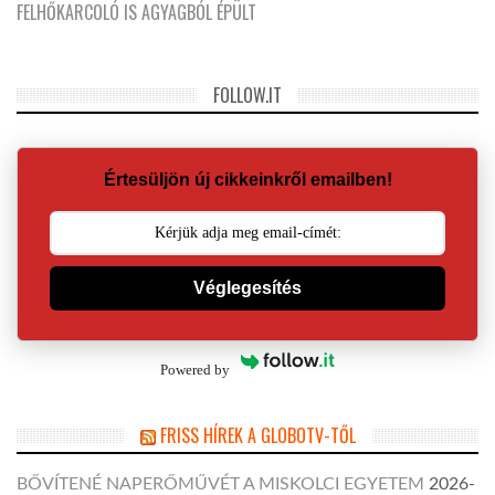
FELHŐKARCOLÓ IS AGYAGBÓL ÉPÜLT
FOLLOW.IT
Értesüljön új cikkeinkről emailben!
Véglegesítés
Powered by
FRISS HÍREK A GLOBOTV-TŐL
BŐVÍTENÉ NAPERŐMŰVÉT A MISKOLCI EGYETEM
2026-