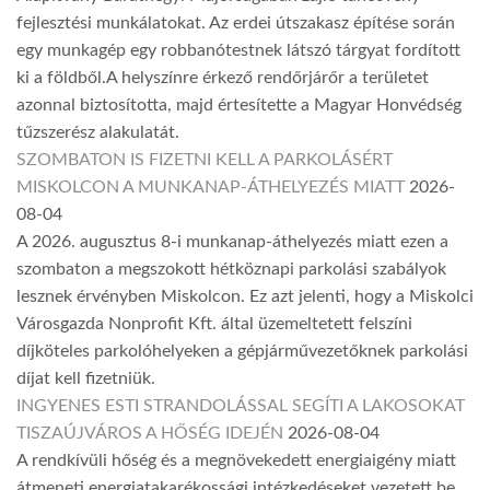
fejlesztési munkálatokat. Az erdei útszakasz építése során
egy munkagép egy robbanótestnek látszó tárgyat fordított
ki a földből.A helyszínre érkező rendőrjárőr a területet
azonnal biztosította, majd értesítette a Magyar Honvédség
tűzszerész alakulatát.
SZOMBATON IS FIZETNI KELL A PARKOLÁSÉRT
MISKOLCON A MUNKANAP-ÁTHELYEZÉS MIATT
2026-
08-04
A 2026. augusztus 8-i munkanap-áthelyezés miatt ezen a
szombaton a megszokott hétköznapi parkolási szabályok
lesznek érvényben Miskolcon. Ez azt jelenti, hogy a Miskolci
Városgazda Nonprofit Kft. által üzemeltetett felszíni
díjköteles parkolóhelyeken a gépjárművezetőknek parkolási
díjat kell fizetniük.
INGYENES ESTI STRANDOLÁSSAL SEGÍTI A LAKOSOKAT
TISZAÚJVÁROS A HŐSÉG IDEJÉN
2026-08-04
A rendkívüli hőség és a megnövekedett energiaigény miatt
átmeneti energiatakarékossági intézkedéseket vezetett be