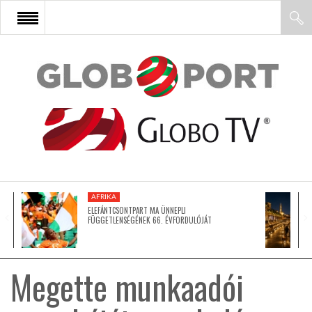
FŐOLDAL
AFRIKA
EURÓPA
AFRIKA
ÁZSIA
ELEFÁNTCSONTPART MA ÜNNEPLI
FÜGGETLENSÉGÉNEK 66. ÉVFORDULÓJÁT
ÉSZAK-AMERIKA
Megette munkaadói
LATIN-AMERIKA