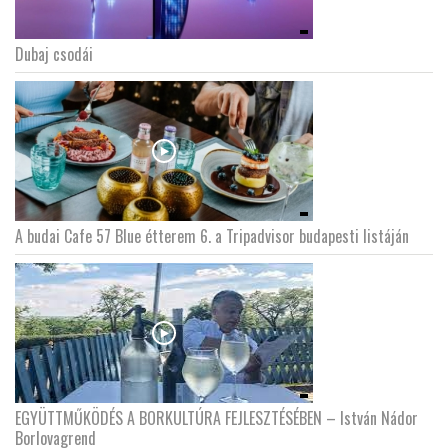
Dubaj csodái
A budai Cafe 57 Blue étterem 6. a Tripadvisor budapesti listáján
EGYÜTTMŰKÖDÉS A BORKULTÚRA FEJLESZTÉSÉBEN – István Nádor
Borlovagrend