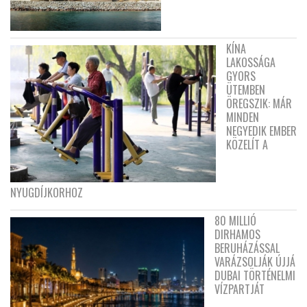
KÍNA
LAKOSSÁGA
GYORS
ÜTEMBEN
ÖREGSZIK: MÁR
MINDEN
NEGYEDIK EMBER
KÖZELÍT A
NYUGDÍJKORHOZ
80 MILLIÓ
DIRHAMOS
BERUHÁZÁSSAL
VARÁZSOLJÁK ÚJJÁ
DUBAI TÖRTÉNELMI
VÍZPARTJÁT