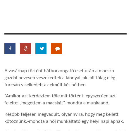
TROPICALMAGAZIN
GLOBOTV
AFRIKA TUDÁSTÁR
A NAP SZÉPE
A vasárnap történt hátborzongató eset után a macska
gazdái hevesen veszekedtek a lánnyal, aki állítólag elég
furcsán viselkedett az elmúlt két hétben.
LINKTR.EE
“Amikor azt kérdeztem tőle mit történt, egyszerűen azt
felelte: „megettem a macskát”-mondta a munkaadó.
GLOBOZSARU
Később teljesen megvadult, olyannyira, hogy meg kellett
kötöznünk.-mondta a női munkáltató egy helyi napilapnak.
DOBRAVERO.HU