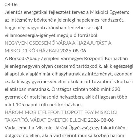
08-06
Jelentős energetikai fejlesztést tervez a Miskolci Egyetem:
az intézmény bővítené a jelenlegi napelemes rendszerét,
hogy még nagyobb arányban fedezhesse saját
villamosenergia-igényét megújuló forrásból.
NEGYVEN CSECSEMŐ VÁRJA A HAZAJUTÁST A
MISKOLCI KÓRHÁZBAN
2026-08-06
A Borsod-Abaúj-Zemplén Vármegyei Központi Kórházban
jelenleg negyven olyan csecsemő tartózkodik, akik egészségi
állapotuk alapján már elhagyhatnák az intézményt, azonban
családi vagy gyermekvédelmi okok miatt továbbra is kórházi
ellátásban maradnak. Országos szinten több mint 320
gyermek érintett hasonló helyzetben, akik átlagosan több
mint 105 napot töltenek kórházban.
HÁROM MOBILTELEFONT LOPOTT EGY MISKOLCI
TAKARÍTÓ, VÁDAT EMELTEK ELLENE
2026-08-06
Vádat emelt a Miskolci Járási Ügyészség egy takarítóként
dolgozó nő ellen, aki a vád szerint munka közben három