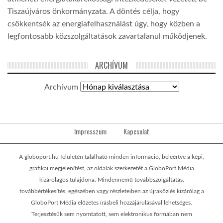
Tiszaújváros önkormányzata. A döntés célja, hogy
csökkentsék az energiafelhasználást úgy, hogy közben a
legfontosabb közszolgáltatások zavartalanul működjenek.
ARCHÍVUM
Archívum
Impresszum
Kapcsolat
A globoport.hu felületén található minden információ, beleértve a képi,
grafikai megjelenítést, az oldalak szerkezetét a GloboPort Média
kizárólagos tulajdona. Mindennemű továbbszolgáltatás,
továbbértékesítés, egészében vagy részleteiben az újraközlés kizárólag a
GloboPort Média előzetes írásbeli hozzájárulásával lehetséges.
Terjesztésük sem nyomtatott, sem elektronikus formában nem