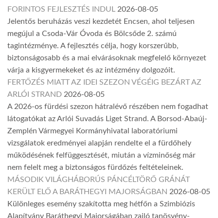
FORINTOS FEJLESZTÉS INDUL
2026-08-05
Jelentős beruházás veszi kezdetét Encsen, ahol teljesen
megújul a Csoda-Vár Óvoda és Bölcsőde 2. számú
tagintézménye. A fejlesztés célja, hogy korszerűbb,
biztonságosabb és a mai elvárásoknak megfelelő környezet
várja a kisgyermekeket és az intézmény dolgozóit.
FERTŐZÉS MIATT AZ IDEI SZEZON VÉGÉIG BEZÁRT AZ
ARLÓI STRAND
2026-08-05
A 2026-os fürdési szezon hátralévő részében nem fogadhat
látogatókat az Arlói Suvadás Liget Strand. A Borsod-Abaúj-
Zemplén Vármegyei Kormányhivatal laboratóriumi
vizsgálatok eredményei alapján rendelte el a fürdőhely
működésének felfüggesztését, miután a vízminőség már
nem felelt meg a biztonságos fürdőzés feltételeinek.
MÁSODIK VILÁGHÁBORÚS PÁNCÉLTÖRŐ GRÁNÁT
KERÜLT ELŐ A BARÁTHEGYI MAJORSÁGBAN
2026-08-05
Különleges esemény szakította meg hétfőn a Szimbiózis
Alapítvány Baráthegyi Majorságában zajló tanösvény-