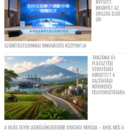
NYITOTT:
MEGNYÍLT AZ
ORSZÁG ELSŐ
ŰR-
SZÁMÍTÁSTECHNIKAI INNOVÁCIÓS KÖZPONTJA
TANZÁNIA ÚJ
FEJLESZTÉSI
STRATÉGIÁT
HIRDETETT A
GAZDASÁGI
NÖVEKEDÉS
FELGYORSÍTÁSÁRA
A VILÁG EGYIK LEGKÜLÖNLEGESEBB SIVATAGI VÁROSA – AHOL MÉG A