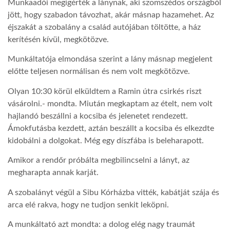
Munkaadói megígérték a lánynak, aki szomszédos országból
jött, hogy szabadon távozhat, akár másnap hazamehet. Az
LATIMO.HU
éjszakát a szobalány a család autójában töltötte, a ház
kerítésén kívül, megkötözve.
GLOBOBOOK
Munkáltatója elmondása szerint a lány másnap megjelent
előtte teljesen normálisan és nem volt megkötözve.
Olyan 10:30 körül elküldtem a Ramin útra csirkés riszt
vásárolni.- mondta. Miután megkaptam az ételt, nem volt
hajlandó beszállni a kocsiba és jelenetet rendezett.
Ámokfutásba kezdett, aztán beszállt a kocsiba és elkezdte
kidobálni a dolgokat. Még egy díszfába is beleharapott.
Amikor a rendőr próbálta megbilincselni a lányt, az
megharapta annak karját.
A szobalányt végül a Sibu Kórházba vitték, kabátját szája és
arca elé rakva, hogy ne tudjon senkit leköpni.
A munkáltató azt mondta: a dolog elég nagy traumát