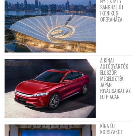
NYÍLIK MEG
SANGHAJ ÚJ
IKONIKUS
OPERAHÁZA
A KÍNAI
AUTÓGYÁRTÓK
ELŐSZÖR
MEGELŐZTÉK
JAPÁN
RIVÁLISAIKAT AZ
EU PIACÁN
KÍNA ÚJ
KORSZAKOT