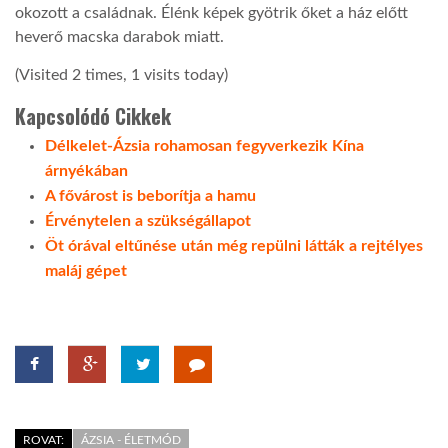
okozott a családnak. Élénk képek gyötrik őket a ház előtt
heverő macska darabok miatt.
(Visited 2 times, 1 visits today)
Kapcsolódó Cikkek
Délkelet-Ázsia rohamosan fegyverkezik Kína
árnyékában
A fővárost is beborítja a hamu
Érvénytelen a szükségállapot
Öt órával eltűnése után még repülni látták a rejtélyes
maláj gépet
ROVAT:
ÁZSIA - ÉLETMÓD