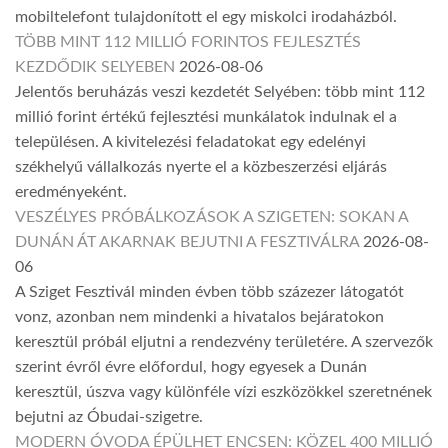
mobiltelefont tulajdonított el egy miskolci irodaházból.
TÖBB MINT 112 MILLIÓ FORINTOS FEJLESZTÉS
KEZDŐDIK SELYEBEN
2026-08-06
Jelentős beruházás veszi kezdetét Selyében: több mint 112
millió forint értékű fejlesztési munkálatok indulnak el a
településen. A kivitelezési feladatokat egy edelényi
székhelyű vállalkozás nyerte el a közbeszerzési eljárás
eredményeként.
VESZÉLYES PRÓBÁLKOZÁSOK A SZIGETEN: SOKAN A
DUNÁN ÁT AKARNAK BEJUTNI A FESZTIVÁLRA
2026-08-
06
A Sziget Fesztivál minden évben több százezer látogatót
vonz, azonban nem mindenki a hivatalos bejáratokon
keresztül próbál eljutni a rendezvény területére. A szervezők
szerint évről évre előfordul, hogy egyesek a Dunán
keresztül, úszva vagy különféle vízi eszközökkel szeretnének
bejutni az Óbudai-szigetre.
MODERN ÓVODA ÉPÜLHET ENCSEN: KÖZEL 400 MILLIÓ