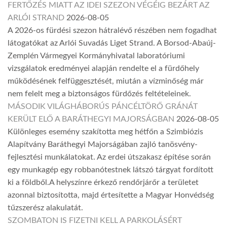
FERTŐZÉS MIATT AZ IDEI SZEZON VÉGÉIG BEZÁRT AZ
ARLÓI STRAND
2026-08-05
A 2026-os fürdési szezon hátralévő részében nem fogadhat
látogatókat az Arlói Suvadás Liget Strand. A Borsod-Abaúj-
Zemplén Vármegyei Kormányhivatal laboratóriumi
vizsgálatok eredményei alapján rendelte el a fürdőhely
működésének felfüggesztését, miután a vízminőség már
nem felelt meg a biztonságos fürdőzés feltételeinek.
MÁSODIK VILÁGHÁBORÚS PÁNCÉLTÖRŐ GRÁNÁT
KERÜLT ELŐ A BARÁTHEGYI MAJORSÁGBAN
2026-08-05
Különleges esemény szakította meg hétfőn a Szimbiózis
Alapítvány Baráthegyi Majorságában zajló tanösvény-
fejlesztési munkálatokat. Az erdei útszakasz építése során
egy munkagép egy robbanótestnek látszó tárgyat fordított
ki a földből.A helyszínre érkező rendőrjárőr a területet
azonnal biztosította, majd értesítette a Magyar Honvédség
tűzszerész alakulatát.
SZOMBATON IS FIZETNI KELL A PARKOLÁSÉRT