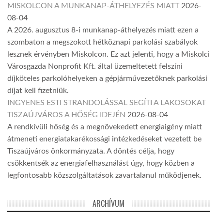
MISKOLCON A MUNKANAP-ÁTHELYEZÉS MIATT
2026-
08-04
A 2026. augusztus 8-i munkanap-áthelyezés miatt ezen a
szombaton a megszokott hétköznapi parkolási szabályok
lesznek érvényben Miskolcon. Ez azt jelenti, hogy a Miskolci
Városgazda Nonprofit Kft. által üzemeltetett felszíni
díjköteles parkolóhelyeken a gépjárművezetőknek parkolási
díjat kell fizetniük.
INGYENES ESTI STRANDOLÁSSAL SEGÍTI A LAKOSOKAT
TISZAÚJVÁROS A HŐSÉG IDEJÉN
2026-08-04
A rendkívüli hőség és a megnövekedett energiaigény miatt
átmeneti energiatakarékossági intézkedéseket vezetett be
Tiszaújváros önkormányzata. A döntés célja, hogy
csökkentsék az energiafelhasználást úgy, hogy közben a
legfontosabb közszolgáltatások zavartalanul működjenek.
ARCHÍVUM