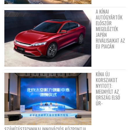
A KÍNAI
AUTÓGYÁRTÓK
ELŐSZÖR
MEGELŐZTÉK
JAPÁN
RIVÁLISAIKAT AZ
EU PIACÁN
KÍNA ÚJ
KORSZAKOT
NYITOTT:
MEGNYÍLT AZ
ORSZÁG ELSŐ
ŰR-
SZÁMÍTÁSTECHNIKAI INNOVÁCIÓS KÖZPONTJA