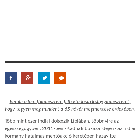
TROPICALMAGAZIN
GLOBOTV
AFRIKA TUDÁSTÁR
A NAP SZÉPE
LINKTR.EE
Kerala állam főminisztere felhívta India külügyminiszterét,
hogy tegyen meg mindent a 65 nővér megmentése érdekében.
GLOBOZSARU
Több mint ezer indiai dolgozik Líbiában, többnyire az
egészségügyben. 2011-ben -Kadhafi bukása idején- az indiai
DOBRAVERO.HU
kormány hatalmas mentőakció keretében hazavitte