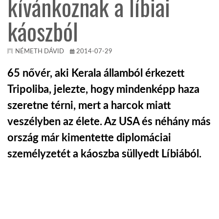
kívánkoznak a líbiai
káoszból
KÖZEL-KELET
AUSZTRÁLIA
NÉMETH DÁVID
2014-07-29
65 nővér, aki Kerala államból érkezett
A VILÁG ITTHON
Tripoliba, jelezte, hogy mindenképp haza
szeretne térni, mert a harcok miatt
MÉDIA
veszélyben az élete. Az USA és néhány más
ország már kimentette diplomáciai
személyzetét a káoszba süllyedt Líbiából.
GLOBOTV BP
HÍR3D