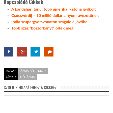
Kapcsolódó Cikkek
A kandahari tanú: több amerikai katona gyilkolt
Csúcsvérdíj – 10 millió dollár a nyomravezetőnek
India szupergyorsvonaton száguld a jövőbe
Több száz “boszorkányt” öltek meg
ROVAT:
ÁZSIA - ÉLETMÓD
CÍMKE:
DÉL-ÁZSIA
SZÓLJON HOZZÁ EHHEZ A CIKKHEZ