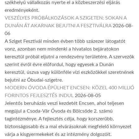
székhelyű vállalkozás nyerte el a közbeszerzési eljárás
eredményeként.
VESZÉLYES PRÓBÁLKOZÁSOK A SZIGETEN: SOKAN A
DUNÁN ÁT AKARNAK BEJUTNI A FESZTIVÁLRA
2026-08-
06
A Sziget Fesztivál minden évben több százezer látogatót
vonz, azonban nem mindenki a hivatalos bejáratokon
keresztül próbál eljutni a rendezvény területére. A szervezők
szerint évről évre előfordul, hogy egyesek a Dunán
keresztül, úszva vagy különféle vízi eszközökkel szeretnének
bejutni az Óbudai-szigetre.
MODERN ÓVODA ÉPÜLHET ENCSEN: KÖZEL 400 MILLIÓ
FORINTOS FEJLESZTÉS INDUL
2026-08-05
Jelentős beruházás veszi kezdetét Encsen, ahol teljesen
megújul a Csoda-Vár Óvoda és Bölcsőde 2. számú
tagintézménye. A fejlesztés célja, hogy korszerűbb,
biztonságosabb és a mai elvárásoknak megfelelő környezet
várja a kisgyermekeket és az intézmény dolgozóit.