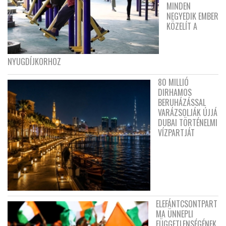
MINDEN
NEGYEDIK EMBER
KÖZELÍT A
NYUGDÍJKORHOZ
80 MILLIÓ
DIRHAMOS
BERUHÁZÁSSAL
VARÁZSOLJÁK ÚJJÁ
DUBAI TÖRTÉNELMI
VÍZPARTJÁT
ELEFÁNTCSONTPART
MA ÜNNEPLI
FÜGGETLENSÉGÉNEK