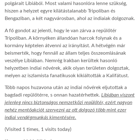
polgárait Líbiából. Most valami hasonlóra lenne szükség,
hiszen a helyzet egyre kilátástalanabb Tripoliban és
LATIMO.HU
Bengaziban, a két nagyvárosban, ahol az indiaiak dolgoznak.
A fő gondot az jelenti, hogy le van zárva a repülőtér
GLOBOBOOK
Tripoliban. A környéken állandóan harcok folynak és a
kormány képtelen átvenni az irányítást. A hétvégén már
beismerték, hogy fennáll az állam teljes összeomlásának
veszélye Líbiában. Nemrég Irakban kerültek hasonló
helyzetben indiai nővérek, akik olyan területen dolgoztak,
melyen az iszlamista fanatikusok kikiáltották a Kalifátust.
Több napos huzavona után az indiai nővérek eljutottak a
bagdadi repülőtérre, s onnan hazatérhettek.
Líbiában viszont
jelenleg nincs biztonságos nemzetközi repülőtér, ezért nagyon
nehéz mentőakciót szervezni az ott dolgozó több mint ezer
indiai vendégmunkás kimentésére.
(Visited 1 times, 1 visits today)