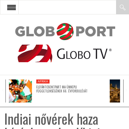
FŐOLDAL
AFRIKA
EURÓPA
AFRIKA
ÁZSIA
ELEFÁNTCSONTPART MA ÜNNEPLI
FÜGGETLENSÉGÉNEK 66. ÉVFORDULÓJÁT
ÉSZAK-AMERIKA
Indiai nővérek haza
LATIN-AMERIKA