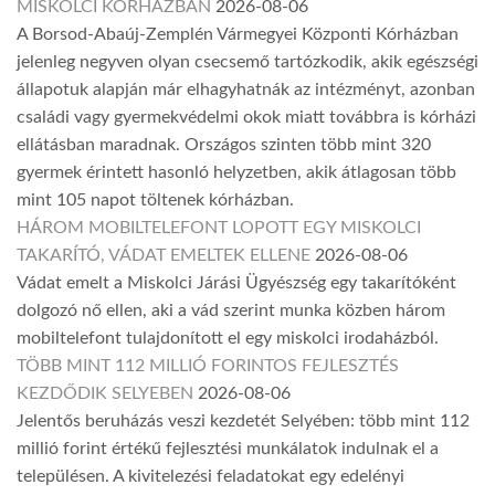
MISKOLCI KÓRHÁZBAN
2026-08-06
A Borsod-Abaúj-Zemplén Vármegyei Központi Kórházban
jelenleg negyven olyan csecsemő tartózkodik, akik egészségi
állapotuk alapján már elhagyhatnák az intézményt, azonban
családi vagy gyermekvédelmi okok miatt továbbra is kórházi
ellátásban maradnak. Országos szinten több mint 320
gyermek érintett hasonló helyzetben, akik átlagosan több
mint 105 napot töltenek kórházban.
HÁROM MOBILTELEFONT LOPOTT EGY MISKOLCI
TAKARÍTÓ, VÁDAT EMELTEK ELLENE
2026-08-06
Vádat emelt a Miskolci Járási Ügyészség egy takarítóként
dolgozó nő ellen, aki a vád szerint munka közben három
mobiltelefont tulajdonított el egy miskolci irodaházból.
TÖBB MINT 112 MILLIÓ FORINTOS FEJLESZTÉS
KEZDŐDIK SELYEBEN
2026-08-06
Jelentős beruházás veszi kezdetét Selyében: több mint 112
millió forint értékű fejlesztési munkálatok indulnak el a
településen. A kivitelezési feladatokat egy edelényi