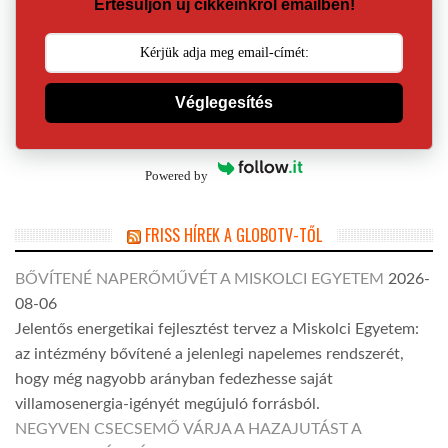
Értesüljön új cikkeinkről emailben!
Véglegesítés
Powered by
FRISS HÍREK A GLOBOTV-TŐL
BŐVÍTENÉ NAPERŐMŰVÉT A MISKOLCI EGYETEM
2026-
08-06
Jelentős energetikai fejlesztést tervez a Miskolci Egyetem:
az intézmény bővítené a jelenlegi napelemes rendszerét,
hogy még nagyobb arányban fedezhesse saját
villamosenergia-igényét megújuló forrásból.
NEGYVEN CSECSEMŐ VÁRJA A HAZAJUTÁST A