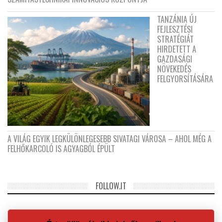
TANZÁNIA ÚJ
FEJLESZTÉSI
STRATÉGIÁT
HIRDETETT A
GAZDASÁGI
NÖVEKEDÉS
FELGYORSÍTÁSÁRA
A VILÁG EGYIK LEGKÜLÖNLEGESEBB SIVATAGI VÁROSA – AHOL MÉG A
FELHŐKARCOLÓ IS AGYAGBÓL ÉPÜLT
FOLLOW.IT