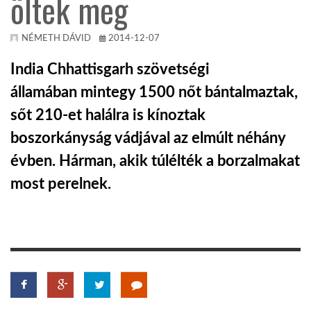
öltek meg
KÖZEL-KELET
NÉMETH DÁVID
2014-12-07
India Chhattisgarh szövetségi
AUSZTRÁLIA
államában mintegy 1500 nőt bántalmaztak,
sőt 210-et halálra is kínoztak
A VILÁG ITTHON
boszorkányság vádjával az elmúlt néhány
évben. Hárman, akik túlélték a borzalmakat
MÉDIA
most perelnek.
GLOBOTV BP
HÍR3D