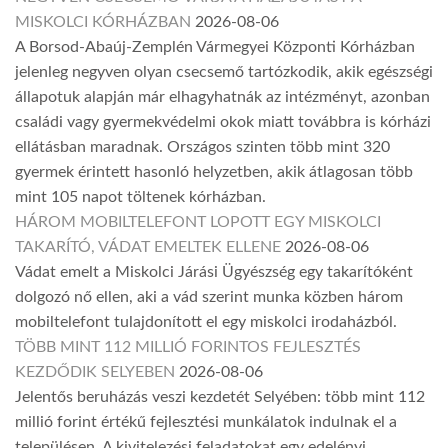
MISKOLCI KÓRHÁZBAN
2026-08-06
A Borsod-Abaúj-Zemplén Vármegyei Központi Kórházban
jelenleg negyven olyan csecsemő tartózkodik, akik egészségi
állapotuk alapján már elhagyhatnák az intézményt, azonban
családi vagy gyermekvédelmi okok miatt továbbra is kórházi
ellátásban maradnak. Országos szinten több mint 320
gyermek érintett hasonló helyzetben, akik átlagosan több
mint 105 napot töltenek kórházban.
HÁROM MOBILTELEFONT LOPOTT EGY MISKOLCI
TAKARÍTÓ, VÁDAT EMELTEK ELLENE
2026-08-06
Vádat emelt a Miskolci Járási Ügyészség egy takarítóként
dolgozó nő ellen, aki a vád szerint munka közben három
mobiltelefont tulajdonított el egy miskolci irodaházból.
TÖBB MINT 112 MILLIÓ FORINTOS FEJLESZTÉS
KEZDŐDIK SELYEBEN
2026-08-06
Jelentős beruházás veszi kezdetét Selyében: több mint 112
millió forint értékű fejlesztési munkálatok indulnak el a
településen. A kivitelezési feladatokat egy edelényi