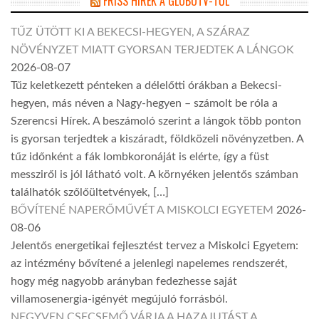
FRISS HÍREK A GLOBOTV-TŐL
TŰZ ÜTÖTT KI A BEKECSI-HEGYEN, A SZÁRAZ
NÖVÉNYZET MIATT GYORSAN TERJEDTEK A LÁNGOK
2026-08-07
Tűz keletkezett pénteken a délelőtti órákban a Bekecsi-
hegyen, más néven a Nagy-hegyen – számolt be róla a
Szerencsi Hírek. A beszámoló szerint a lángok több ponton
is gyorsan terjedtek a kiszáradt, földközeli növényzetben. A
tűz időnként a fák lombkoronáját is elérte, így a füst
messziről is jól látható volt. A környéken jelentős számban
találhatók szőlőültetvények, […]
BŐVÍTENÉ NAPERŐMŰVÉT A MISKOLCI EGYETEM
2026-
08-06
Jelentős energetikai fejlesztést tervez a Miskolci Egyetem:
az intézmény bővítené a jelenlegi napelemes rendszerét,
hogy még nagyobb arányban fedezhesse saját
villamosenergia-igényét megújuló forrásból.
NEGYVEN CSECSEMŐ VÁRJA A HAZAJUTÁST A