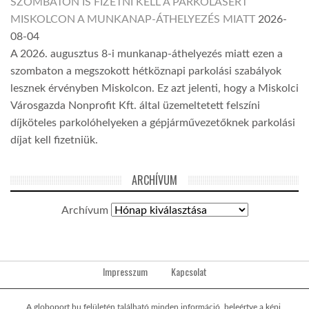
SZOMBATON IS FIZETNI KELL A PARKOLÁSÉRT
MISKOLCON A MUNKANAP-ÁTHELYEZÉS MIATT
2026-
08-04
A 2026. augusztus 8-i munkanap-áthelyezés miatt ezen a
szombaton a megszokott hétköznapi parkolási szabályok
lesznek érvényben Miskolcon. Ez azt jelenti, hogy a Miskolci
Városgazda Nonprofit Kft. által üzemeltetett felszíni
díjköteles parkolóhelyeken a gépjárművezetőknek parkolási
díjat kell fizetniük.
ARCHÍVUM
Archívum
Impresszum
Kapcsolat
A globoport.hu felületén található minden információ, beleértve a képi,