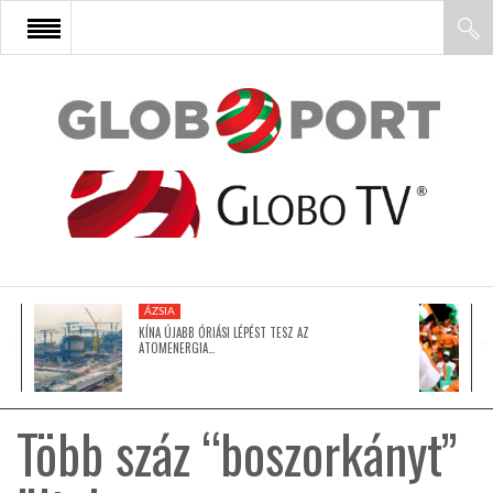
FŐOLDAL
AFRIKA
EURÓPA
ÁZSIA
ÁZSIA
KÍNA ÚJABB ÓRIÁSI LÉPÉST TESZ AZ
ATOMENERGIA…
ÉSZAK-AMERIKA
Több száz “boszorkányt”
LATIN-AMERIKA