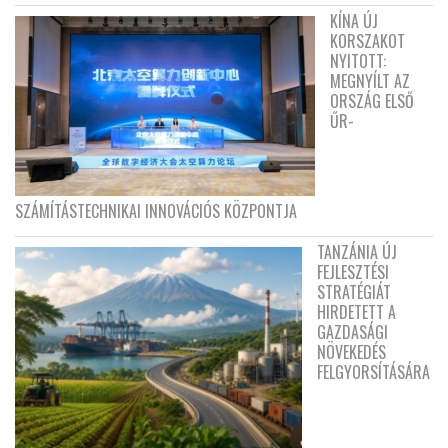
KÍNA ÚJ
KORSZAKOT
NYITOTT:
MEGNYÍLT AZ
ORSZÁG ELSŐ
ŰR-
SZÁMÍTÁSTECHNIKAI INNOVÁCIÓS KÖZPONTJA
TANZÁNIA ÚJ
FEJLESZTÉSI
STRATÉGIÁT
HIRDETETT A
GAZDASÁGI
NÖVEKEDÉS
FELGYORSÍTÁSÁRA