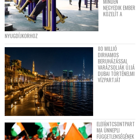
MINDEN
NEGYEDIK EMBER
KÖZELÍT A
NYUGDÍJKORHOZ
80 MILLIÓ
DIRHAMOS
BERUHÁZÁSSAL
VARÁZSOLJÁK ÚJJÁ
DUBAI TÖRTÉNELMI
VÍZPARTJÁT
ELEFÁNTCSONTPART
MA ÜNNEPLI
FÜGGETLENSÉGÉNEK