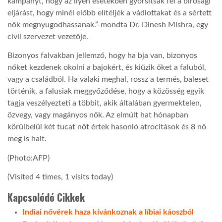
kampányt, hogy az ilyen esetekben gyorsítsák fel a bírósági
eljárást, hogy minél előbb elítéljék a vádlottakat és a sértett
LATIMO.HU
nők megnyugodhassanak.”-mondta Dr. Dinesh Mishra, egy
civil szervezet vezetője.
GLOBOBOOK
Bizonyos falvakban jellemző, hogy ha bja van, bizonyos
nőket kezdenek okolni a bajokért, és kiűzik őket a faluból,
vagy a családból. Ha valaki meghal, rossz a termés, baleset
történik, a falusiak meggyőződése, hogy a közösség egyik
tagja veszélyezteti a többit, akik általában gyermektelen,
özvegy, vagy magányos nők. Az elmúlt hat hónapban
körülbelül két tucat nőt értek hasonló atrocitások és 8 nő
meg is halt.
(Photo:AFP)
(Visited 4 times, 1 visits today)
Kapcsolódó Cikkek
Indiai nővérek haza kívánkoznak a líbiai káoszból