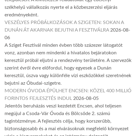
székhelyű vállalkozás nyerte el a közbeszerzési eljárás
eredményeként.
VESZÉLYES PRÓBÁLKOZÁSOK A SZIGETEN: SOKAN A
DUNÁN ÁT AKARNAK BEJUTNI A FESZTIVÁLRA
2026-08-
06
A Sziget Fesztivál minden évben több százezer látogatót
vonz, azonban nem mindenki a hivatalos bejáratokon
keresztül próbál eljutni a rendezvény területére. A szervezők
szerint évről évre előfordul, hogy egyesek a Dunán
keresztül, úszva vagy különféle vízi eszközökkel szeretnének
bejutni az Óbudai-szigetre.
MODERN ÓVODA ÉPÜLHET ENCSEN: KÖZEL 400 MILLIÓ
FORINTOS FEJLESZTÉS INDUL
2026-08-05
Jelentős beruházás veszi kezdetét Encsen, ahol teljesen
megújul a Csoda-Vár Óvoda és Bölcsőde 2. számú
tagintézménye. A fejlesztés célja, hogy korszerűbb,
biztonságosabb és a mai elvárásoknak megfelelő környezet