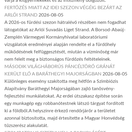
várja a kisgyermekeket és az intézmény dolgozóit.
FERTŐZÉS MIATT AZ IDEI SZEZON VÉGÉIG BEZÁRT AZ
ARLÓI STRAND
2026-08-05
A 2026-os fürdési szezon hátralévő részében nem fogadhat
látogatókat az Arlói Suvadás Liget Strand. A Borsod-Abaúj-
Zemplén Vármegyei Kormányhivatal laboratóriumi
vizsgálatok eredményei alapján rendelte el a fürdőhely
működésének felfüggesztését, miután a vízminőség már
nem felelt meg a biztonságos fürdőzés feltételeinek.
MÁSODIK VILÁGHÁBORÚS PÁNCÉLTÖRŐ GRÁNÁT
KERÜLT ELŐ A BARÁTHEGYI MAJORSÁGBAN
2026-08-05
Különleges esemény szakította meg hétfőn a Szimbiózis
Alapítvány Baráthegyi Majorságában zajló tanösvény-
fejlesztési munkálatokat. Az erdei útszakasz építése során
egy munkagép egy robbanótestnek látszó tárgyat fordított
ki a földből.A helyszínre érkező rendőrjárőr a területet
azonnal biztosította, majd értesítette a Magyar Honvédség
tűzszerész alakulatát.