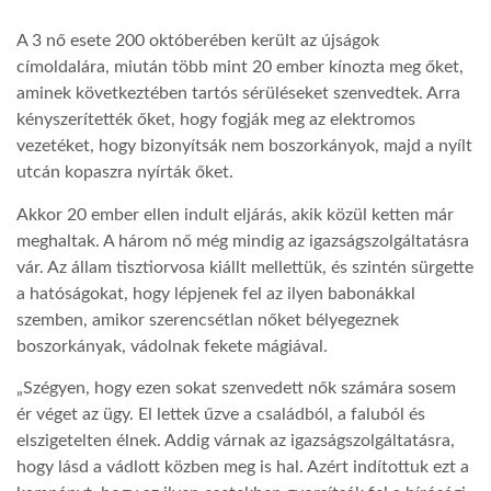
A 3 nő esete 200 októberében került az újságok
TROPICALMAGAZIN
címoldalára, miután több mint 20 ember kínozta meg őket,
aminek következtében tartós sérüléseket szenvedtek. Arra
GLOBOTV
kényszerítették őket, hogy fogják meg az elektromos
vezetéket, hogy bizonyítsák nem boszorkányok, majd a nyílt
utcán kopaszra nyírták őket.
AFRIKA TUDÁSTÁR
Akkor 20 ember ellen indult eljárás, akik közül ketten már
meghaltak. A három nő még mindig az igazságszolgáltatásra
A NAP SZÉPE
vár. Az állam tisztiorvosa kiállt mellettük, és szintén sürgette
a hatóságokat, hogy lépjenek fel az ilyen babonákkal
szemben, amikor szerencsétlan nőket bélyegeznek
LINKTR.EE
boszorkányak, vádolnak fekete mágiával.
„Szégyen, hogy ezen sokat szenvedett nők számára sosem
GLOBOZSARU
ér véget az ügy. El lettek űzve a családból, a faluból és
elszigetelten élnek. Addig várnak az igazságszolgáltatásra,
hogy lásd a vádlott közben meg is hal. Azért indítottuk ezt a
DOBRAVERO.HU