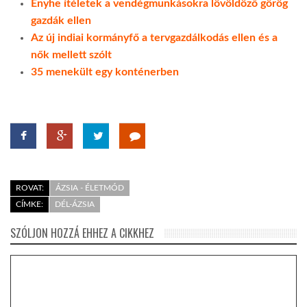
Enyhe ítéletek a vendégmunkásokra lövöldöző görög
gazdák ellen
Az új indiai kormányfő a tervgazdálkodás ellen és a
nők mellett szólt
35 menekült egy konténerben
ROVAT:
ÁZSIA - ÉLETMÓD
CÍMKE:
DÉL-ÁZSIA
SZÓLJON HOZZÁ EHHEZ A CIKKHEZ