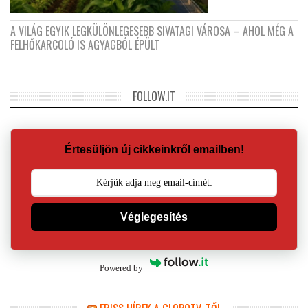
A VILÁG EGYIK LEGKÜLÖNLEGESEBB SIVATAGI VÁROSA – AHOL MÉG A
FELHŐKARCOLÓ IS AGYAGBÓL ÉPÜLT
FOLLOW.IT
Értesüljön új cikkeinkről emailben!
Véglegesítés
Powered by