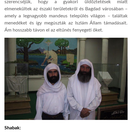
szerencséjük, hogy a gyakori üldöztetések miatt
elmenekültek az északi területekről és Bagdad városában –
amely a legnagyobb mandeus település világon – találtak
menedéket és így megúszták az Iszlám Állam támadásait.
Ám hosszabb távon el az eltűnés fenyegeti őket.
Shabak: