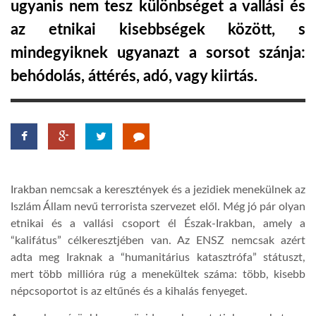
ugyanis nem tesz különbséget a vallási és
az etnikai kisebbségek között, s
LATIMO.HU
mindegyiknek ugyanazt a sorsot szánja:
behódolás, áttérés, adó, vagy kiirtás.
GLOBOBOOK
Irakban nemcsak a keresztények és a jezidiek menekülnek az
Iszlám Állam nevű terrorista szervezet elől. Még jó pár olyan
etnikai és a vallási csoport él Észak-Irakban, amely a
“kalifátus” célkeresztjében van. Az ENSZ nemcsak azért
adta meg Iraknak a “humanitárius katasztrófa” státuszt,
mert több millióra rúg a menekültek száma: több, kisebb
népcsoportot is az eltűnés és a kihalás fenyeget.