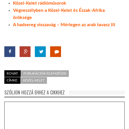
Közel-Kelet rádióműsorok
Végveszélyben a Közel-Kelet és Észak-Afrika
öröksége
A hadsereg visszavág – Mérlegen az arab tavasz III
ROVAT:
PUBLIKÁCIÓK/ELEMZÉSEK
CÍMKE:
KÖZEL-KELET
SZÓLJON HOZZÁ EHHEZ A CIKKHEZ