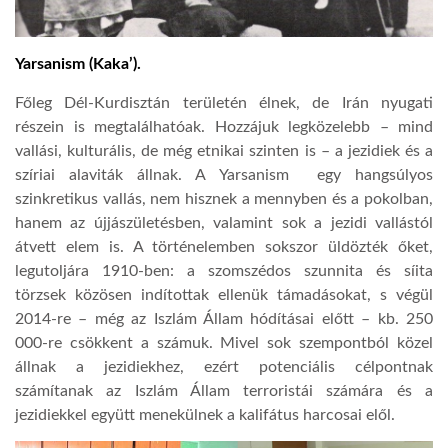
Yarsanism (Kaka’).
Főleg Dél-Kurdisztán területén élnek, de Irán nyugati
részein is megtalálhatóak. Hozzájuk legközelebb – mind
vallási, kulturális, de még etnikai szinten is – a jezidiek és a
szíriai alaviták állnak. A Yarsanism
egy hangsúlyos
szinkretikus vallás, nem hisznek a mennyben és a pokolban,
hanem az újjászületésben, valamint sok a jezidi vallástól
átvett elem is. A történelemben sokszor üldözték őket,
legutoljára 1910-ben: a szomszédos szunnita és síita
törzsek közösen indítottak ellenük támadásokat, s végül
2014-re – még az Iszlám Állam hódításai előtt – kb. 250
000-re csökkent a számuk. Mivel sok szempontból közel
állnak a jezidiekhez, ezért potenciális célpontnak
számítanak az Iszlám Állam terroristái számára és a
jezidiekkel együtt menekülnek a kalifátus harcosai elől.