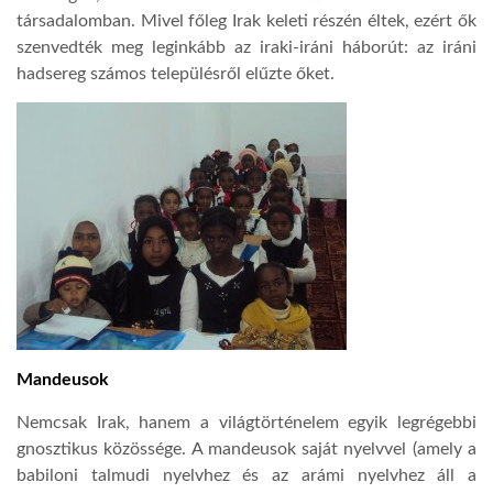
társadalomban. Mivel főleg Irak keleti részén éltek, ezért ők
szenvedték meg leginkább az iraki-iráni háborút: az iráni
hadsereg számos településről elűzte őket.
Mandeusok
Nemcsak Irak, hanem a világtörténelem egyik legrégebbi
gnosztikus közössége. A mandeusok saját nyelvvel (amely a
babiloni talmudi nyelvhez és az arámi nyelvhez áll a