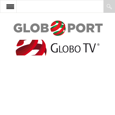
FŐOLDAL
AFRIKA
EURÓPA
ÁZSIA
ÉSZAK-AMERIKA
LATIN-AMERIKA