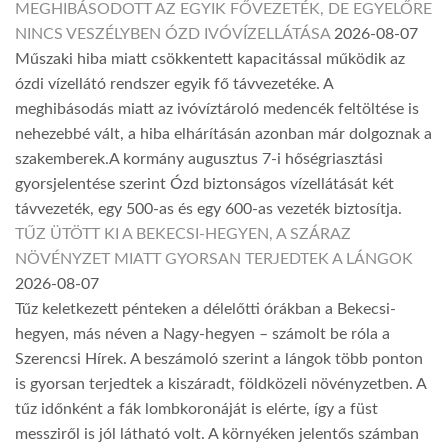
MEGHIBÁSODOTT AZ EGYIK FŐVEZETÉK, DE EGYELŐRE
NINCS VESZÉLYBEN ÓZD IVÓVÍZELLÁTÁSA
2026-08-07
Műszaki hiba miatt csökkentett kapacitással működik az
ózdi vízellátó rendszer egyik fő távvezetéke. A
meghibásodás miatt az ivóvíztároló medencék feltöltése is
nehezebbé vált, a hiba elhárításán azonban már dolgoznak a
szakemberek.A kormány augusztus 7-i hőségriasztási
gyorsjelentése szerint Ózd biztonságos vízellátását két
távvezeték, egy 500-as és egy 600-as vezeték biztosítja.
TŰZ ÜTÖTT KI A BEKECSI-HEGYEN, A SZÁRAZ
NÖVÉNYZET MIATT GYORSAN TERJEDTEK A LÁNGOK
2026-08-07
Tűz keletkezett pénteken a délelőtti órákban a Bekecsi-
hegyen, más néven a Nagy-hegyen – számolt be róla a
Szerencsi Hírek. A beszámoló szerint a lángok több ponton
is gyorsan terjedtek a kiszáradt, földközeli növényzetben. A
tűz időnként a fák lombkoronáját is elérte, így a füst
messziről is jól látható volt. A környéken jelentős számban