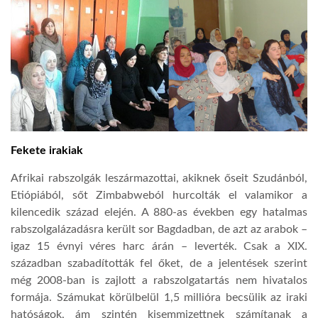
Fekete irakiak
Afrikai rabszolgák leszármazottai, akiknek őseit Szudánból,
Etiópiából, sőt Zimbabweból hurcolták el valamikor a
kilencedik század elején. A 880-as években egy hatalmas
rabszolgalázadásra került sor Bagdadban, de azt az arabok –
igaz 15 évnyi véres harc árán – leverték. Csak a XIX.
században szabadították fel őket, de a jelentések szerint
még 2008-ban is zajlott a rabszolgatartás nem hivatalos
formája. Számukat körülbelül 1,5 millióra becsülik az iraki
hatóságok, ám szintén kisemmizettnek számítanak a