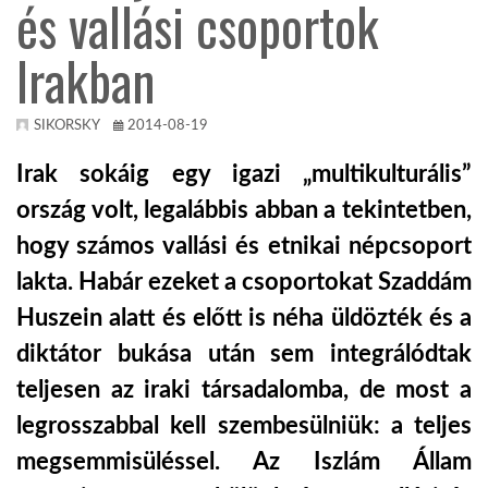
és vallási csoportok
TROPICALMAGAZIN
Irakban
GLOBOTV
SIKORSKY
2014-08-19
Irak sokáig egy igazi „multikulturális”
AFRIKA TUDÁSTÁR
ország volt, legalábbis abban a tekintetben,
hogy számos vallási és etnikai népcsoport
A NAP SZÉPE
lakta. Habár ezeket a csoportokat Szaddám
Huszein alatt és előtt is néha üldözték és a
LINKTR.EE
diktátor bukása után sem integrálódtak
teljesen az iraki társadalomba, de most a
GLOBOZSARU
legrosszabbal kell szembesülniük: a teljes
megsemmisüléssel. Az Iszlám Állam
DOBRAVERO.HU