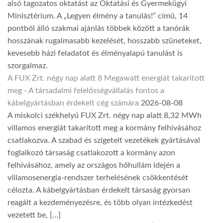
alsó tagozatos oktatást az Oktatási és Gyermekügyi
Minisztérium. A „Legyen élmény a tanulás!” című, 14
pontból álló szakmai ajánlás többek között a tanórák
hosszának rugalmasabb kezelését, hosszabb szüneteket,
kevesebb házi feladatot és élményalapú tanulást is
szorgalmaz.
A FUX Zrt. négy nap alatt 8 Megawatt energiát takarított
meg - A társadalmi felelősségvállalás fontos a
kábelgyártásban érdekelt cég számára
2026-08-08
A miskolci székhelyű FUX Zrt. négy nap alatt 8,32 MWh
villamos energiát takarított meg a kormány felhívásához
csatlakozva. A szabad és szigetelt vezetékek gyártásával
foglalkozó társaság csatlakozott a kormány azon
felhívásához, amely az országos hőhullám idején a
villamosenergia-rendszer terhelésének csökkentését
célozta. A kábelgyártásban érdekelt társaság gyorsan
reagált a kezdeményezésre, és több olyan intézkedést
vezetett be, […]