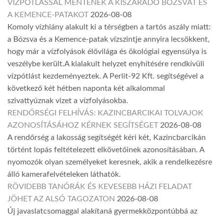
VÍZPÓTLÁSSAL MENTENÉK A KISZÁRADÓ BÓZSVÁT ÉS
A KEMENCE-PATAKOT
2026-08-08
Komoly vízhiány alakult ki a térségben a tartós aszály miatt:
a Bózsva és a Kemence-patak vízszintje annyira lecsökkent,
hogy már a vízfolyások élővilága és ökológiai egyensúlya is
veszélybe került.A kialakult helyzet enyhítésére rendkívüli
vízpótlást kezdeményeztek. A Perlit-92 Kft. segítségével a
következő két hétben naponta két alkalommal
szivattyúznak vizet a vízfolyásokba.
RENDŐRSÉGI FELHÍVÁS: KAZINCBARCIKAI TOLVAJOK
AZONOSÍTÁSÁHOZ KÉRNEK SEGÍTSÉGET
2026-08-08
A rendőrség a lakosság segítségét kéri két, Kazincbarcikán
történt lopás feltételezett elkövetőinek azonosításában. A
nyomozók olyan személyeket keresnek, akik a rendelkezésre
álló kamerafelvételeken láthatók.
RÖVIDEBB TANÓRÁK ÉS KEVESEBB HÁZI FELADAT
JÖHET AZ ALSÓ TAGOZATON
2026-08-08
Új javaslatcsomaggal alakítaná gyermekközpontúbbá az