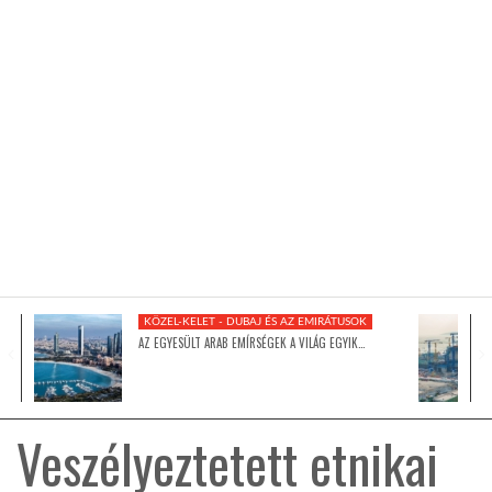
KÖZEL-KELET
AUSZTRÁLIA
A VILÁG ITTHON
MÉDIA
KÖZEL-KELET - DUBAJ ÉS AZ EMIRÁTUSOK
AZ EGYESÜLT ARAB EMÍRSÉGEK A VILÁG EGYIK…
GLOBOTV BP
Veszélyeztetett etnikai
HÍR3D