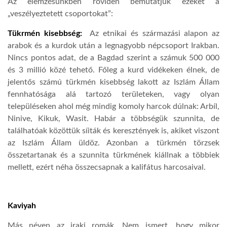
Az elemzésünkben röviden bemutatjuk ezeket a
„veszélyeztetett csoportokat”:
Tükrmén kisebbség:
Az etnikai és származási alapon az
arabok és a kurdok után a legnagyobb népcsoport Irakban.
Nincs pontos adat, de a Bagdad szerint a számuk 500 000
és 3 millió közé tehető. Főleg a kurd vidékeken élnek, de
jelentős számú türkmén kisebbség lakott az Iszlám Állam
fennhatósága alá tartozó területeken, vagy olyan
településeken ahol még mindig komoly harcok dúlnak: Arbíl,
Ninive, Kikuk, Wasit. Habár a többségük szunnita, de
találhatóak közöttük síiták és keresztények is, akiket viszont
az Iszlám Állam üldöz. Azonban a türkmén törzsek
összetartanak és a szunnita türkmének kiállnak a többiek
mellett, ezért néha összecsapnak a kalifátus harcosaival.
Kaviyah
Más néven az iraki romák. Nem ismert, hogy mikor