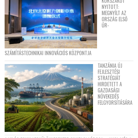
KORSZAKOT
NYITOTT:
MEGNYÍLT AZ
ORSZÁG ELSŐ
ŰR-
SZÁMÍTÁSTECHNIKAI INNOVÁCIÓS KÖZPONTJA
TANZÁNIA ÚJ
FEJLESZTÉSI
STRATÉGIÁT
HIRDETETT A
GAZDASÁGI
NÖVEKEDÉS
FELGYORSÍTÁSÁRA