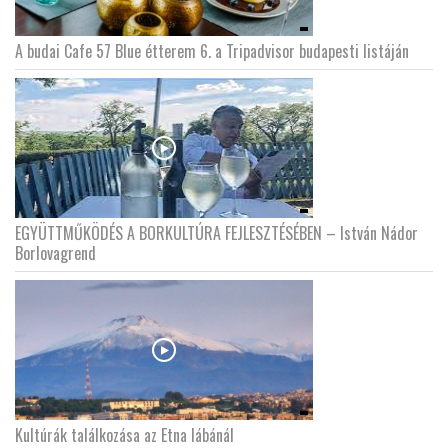
A budai Cafe 57 Blue étterem 6. a Tripadvisor budapesti listáján
EGYÜTTMŰKÖDÉS A BORKULTÚRA FEJLESZTÉSÉBEN – István Nádor
Borlovagrend
Kultúrák találkozása az Etna lábánál