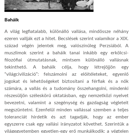
Baháik
A világ legfiatalabb, különálló vallása, mindössze néhány
ezeren vallják ezt a hitet. Becslések szerint valamikor a XIX.
század végén jelentek meg, valószínűleg Perzsiából. A
muszlimok szerint a baháik tanai inkább egy erkölcsi-
filozófiai útmutatásnak, mintsem különálló vallásnak
tekinthető. A baháik célja, hogy létrejöjjön egy
“világcivilizáció”: felszámolni az előítéleteket, egyenlő
jogokat és lehetőségeket biztosítani a férfiak és a nők
számára, a vallás és a tudomány összehangolni, mindenki
részesüljön széleskörű oktatásban, egy nemzetközi nyelvet
bevezetni, valamint a szegénység és gazdagság végleteit
megszüntetni. Ezenfelül
minden vallással szemben a
teljes
toleranciát hirdetik és azt tagadják, hogy az ember
egyszerre csak egy vallási irányzatot követhet. Szerintük a
világegyetemben egyetlen-egy erő munkálkodik: a végtelen