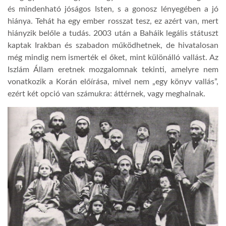
és mindenható jóságos Isten, s a gonosz lényegében a jó
hiánya. Tehát ha egy ember rosszat tesz, ez azért van, mert
hiányzik belőle a tudás. 2003 után a Baháik legális státuszt
kaptak Irakban és szabadon működhetnek, de hivatalosan
még mindig nem ismerték el őket, mint különálló vallást. Az
Iszlám Állam eretnek mozgalomnak tekinti, amelyre nem
vonatkozik a Korán előírása, mivel nem „egy könyv vallás”,
ezért két opció van számukra: áttérnek, vagy meghalnak.