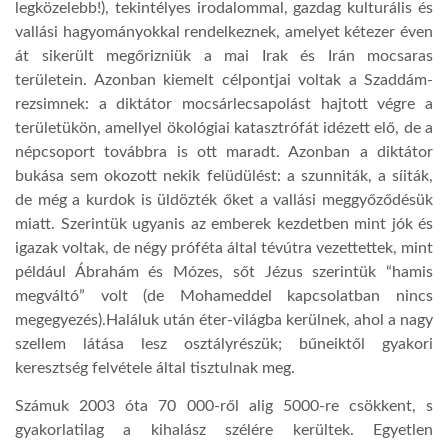
legközelebb!), tekintélyes irodalommal, gazdag kulturális és
vallási hagyományokkal rendelkeznek, amelyet kétezer éven
át sikerült megőrizniük a mai Irak és Irán mocsaras
területein. Azonban kiemelt célpontjai voltak a Szaddám-
rezsimnek: a diktátor mocsárlecsapolást hajtott végre a
területükön, amellyel ökológiai katasztrófát idézett elő, de a
népcsoport továbbra is ott maradt. Azonban a diktátor
bukása sem okozott nekik felüdülést: a szunniták, a síiták,
de még a kurdok is üldözték őket a vallási meggyőződésük
miatt. Szerintük ugyanis az emberek kezdetben mint jók és
igazak voltak, de négy próféta által tévútra vezettettek, mint
például Ábrahám és Mózes, sőt Jézus szerintük “hamis
megváltó” volt (de Mohameddel kapcsolatban nincs
megegyezés).Haláluk után éter-világba kerülnek, ahol a nagy
szellem látása lesz osztályrészük; bűneiktől gyakori
keresztség felvétele által tisztulnak meg.
Számuk 2003 óta 70 000-ről alig 5000-re csökkent, s
gyakorlatilag a kihalász szélére kerültek. Egyetlen