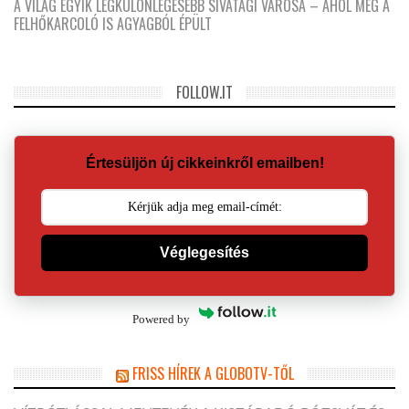
A VILÁG EGYIK LEGKÜLÖNLEGESEBB SIVATAGI VÁROSA – AHOL MÉG A
FELHŐKARCOLÓ IS AGYAGBÓL ÉPÜLT
FOLLOW.IT
Értesüljön új cikkeinkről emailben!
Véglegesítés
Powered by
FRISS HÍREK A GLOBOTV-TŐL