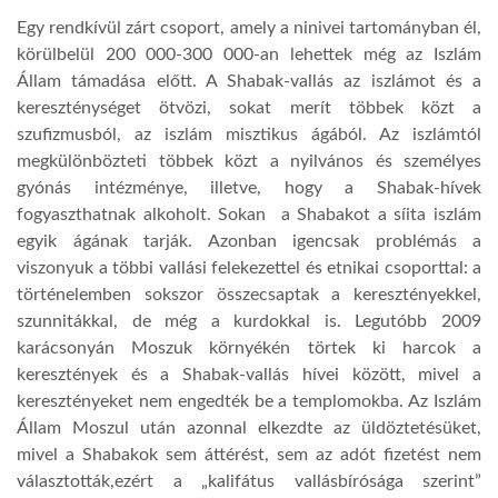
Egy rendkívül zárt csoport, amely a ninivei tartományban él,
körülbelül 200 000-300 000-an lehettek még az Iszlám
Állam támadása előtt. A Shabak-vallás az iszlámot és a
kereszténységet ötvözi, sokat merít többek közt a
szufizmusból, az iszlám misztikus ágából. Az iszlámtól
megkülönbözteti többek közt a nyilvános és személyes
gyónás intézménye, illetve, hogy a Shabak-hívek
fogyaszthatnak alkoholt. Sokan a Shabakot a síita iszlám
egyik ágának tarják. Azonban igencsak problémás a
viszonyuk a többi vallási felekezettel és etnikai csoporttal: a
történelemben sokszor összecsaptak a keresztényekkel,
szunnitákkal, de még a kurdokkal is. Legutóbb 2009
karácsonyán Moszuk környékén törtek ki harcok a
keresztények és a Shabak-vallás hívei között, mivel a
keresztényeket nem engedték be a templomokba. Az Iszlám
Állam Moszul után azonnal elkezdte az üldöztetésüket,
mivel a Shabakok sem áttérést, sem az adót fizetést nem
választották,ezért a „kalifátus vallásbírósága szerint”