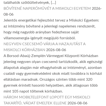
találhatók szőlőültetvények, […]
BŐVÍTENÉ NAPERŐMŰVÉT A MISKOLCI EGYETEM
2026-
08-06
Jelentős energetikai fejlesztést tervez a Miskolci Egyetem:
az intézmény bővítené a jelenlegi napelemes rendszerét,
hogy még nagyobb arányban fedezhesse saját
villamosenergia-igényét megújuló forrásból.
NEGYVEN CSECSEMŐ VÁRJA A HAZAJUTÁST A
MISKOLCI KÓRHÁZBAN
2026-08-06
A Borsod-Abaúj-Zemplén Vármegyei Központi Kórházban
jelenleg negyven olyan csecsemő tartózkodik, akik egészségi
állapotuk alapján már elhagyhatnák az intézményt, azonban
családi vagy gyermekvédelmi okok miatt továbbra is kórházi
ellátásban maradnak. Országos szinten több mint 320
gyermek érintett hasonló helyzetben, akik átlagosan több
mint 105 napot töltenek kórházban.
HÁROM MOBILTELEFONT LOPOTT EGY MISKOLCI
TAKARÍTÓ, VÁDAT EMELTEK ELLENE
2026-08-06