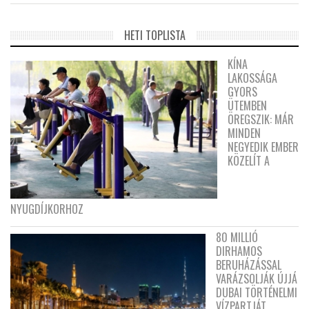
HETI TOPLISTA
KÍNA
LAKOSSÁGA
GYORS
ÜTEMBEN
ÖREGSZIK: MÁR
MINDEN
NEGYEDIK EMBER
KÖZELÍT A
NYUGDÍJKORHOZ
80 MILLIÓ
DIRHAMOS
BERUHÁZÁSSAL
VARÁZSOLJÁK ÚJJÁ
DUBAI TÖRTÉNELMI
VÍZPARTJÁT