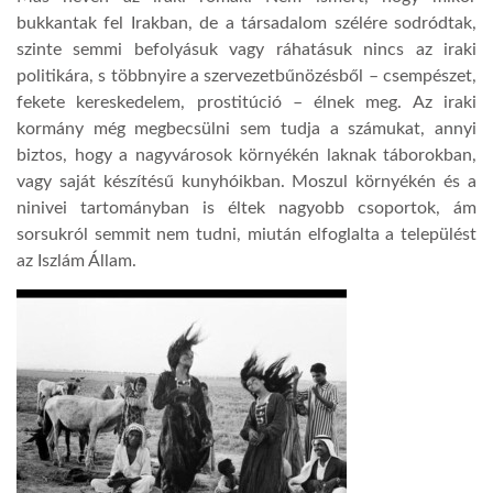
bukkantak fel Irakban, de a társadalom szélére sodródtak,
szinte semmi befolyásuk vagy ráhatásuk nincs az iraki
politikára, s többnyire a szervezetbűnözésből – csempészet,
fekete kereskedelem, prostitúció – élnek meg. Az iraki
kormány még megbecsülni sem tudja a számukat, annyi
biztos, hogy a nagyvárosok környékén laknak táborokban,
vagy saját készítésű kunyhóikban. Moszul környékén és a
ninivei tartományban is éltek nagyobb csoportok, ám
sorsukról semmit nem tudni, miután elfoglalta a települést
az Iszlám Állam.