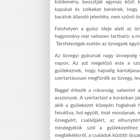
küldemény, beosztják egymás közt: k
kapukat és székeket bérelnek, hogy 
barátok állandó jelenléte, nem szűnő ős
Faluhelyen a gyász ideje alatt az 
hagyomány már nehezen tartható: a m
Társfeleségek esetén az özvegyek együtt
Az özvegyi gyásznak nagy ünnepség v
napon. Az azt megelőző este a szo
gyülekeznek, hogy hajnalig kántáljan
szertartásosan megfürdik az özvegy, lev
Reggel érkezik a rokonság, valamint 
asszonyok. A szertartást a koránban jár
akik a gyülekezet közepén foglalnak h
felváltva, hol együtt, imát mondanak, 
özvegyért, családjáért, az elhunyté
mindegyikük szól a gyülekezethez:
megbékélésről, a családok közötti össze