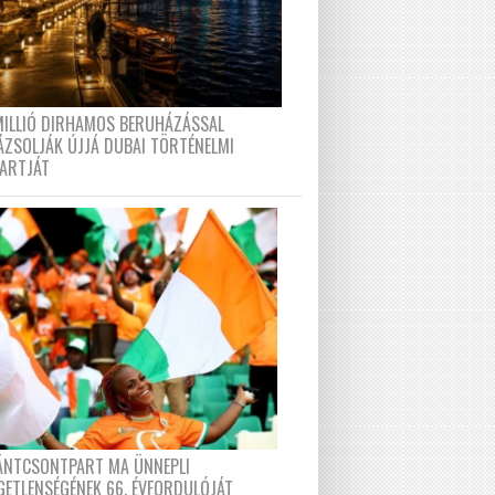
MILLIÓ DIRHAMOS BERUHÁZÁSSAL
ÁZSOLJÁK ÚJJÁ DUBAI TÖRTÉNELMI
PARTJÁT
FÁNTCSONTPART MA ÜNNEPLI
GETLENSÉGÉNEK 66. ÉVFORDULÓJÁT