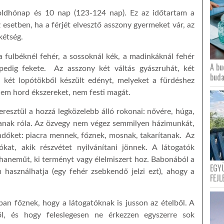
oldhónap és 10 nap (123-124 nap). Ez az időtartam a
 esetben, ha a férjét elvesztő asszony gyermeket vár, az
kétség.
a fulbéknél fehér, a sossoknál kék, a madinkáknál fehér
A bu
 pedig fekete. Az asszony két váltás gyászruhát, két
buda
 két lopótökből készült edényt, melyeket a fürdéshez
 nem hord ékszereket, nem festi magát.
resztül a hozzá legközelebb álló rokonai: nővére, húga,
anak róla. Az özvegy nem végez semmilyen házimunkát,
endőket: piacra mennek, főznek, mosnak, takarítanak. Az
kat, akik részvétet nyilvánítani jönnek. A látogatók
uhaneműt, ki terményt vagy élelmiszert hoz. Babonából a
EGY
használhatja (egy fehér zsebkendő jelzi ezt), ahogy a
FEJL
an főznek, hogy a látogatóknak is jusson az ételből. A
l, és hogy feleslegesen ne érkezzen egyszerre sok