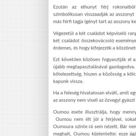
Ezután az elhunyt férj rokonaiból
szimbolikusan visszaadják az asszonyt 
más férfi tagja igényt tart az asszony k
Végezetül a két családot képviselő ra
két családot összekovácsoló események
érdemes, és hogy kifejezzék a köszöne
Ezt követően közösen fogyasztják el a
újabb megtapasztalásával gazdagodva. 
kötelezettség, hiszen a közösség a kö
kapunk vissza.
Ha a feleség hivatalosan elvált, amit eg
az asszony nem viseli az özvegyi gyászt
Oumou esete illusztrálja, hogy menny
Oumou nem élt jól a férjével, sokat 
Oumoura szinte rá sem nézett. Bár nem
meghalt, Oumou kijelentette: esze ág