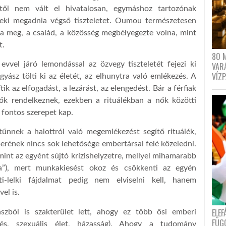
étől nem vált el hivatalosan, egymáshoz tartozónak
 neki megadnia végső tiszteletet. Oumou természetesen
na meg, a család, a közösség megbélyegezte volna, mint
yt.
80 
vvel járó lemondással az özvegy tiszteletét fejezi ki
VAR
VÍZ
 gyász tölti ki az életét, az elhunytra való emlékezés. A
ik az elfogadást, a lezárást, az elengedést. Bár a férfiak
 ők rendelkeznek, ezekben a rituálékban a nők közötti
n fontos szerepet kap.
űnnek a halottról való megemlékezést segítő rituálék,
erének nincs sok lehetősége embertársai felé közeledni.
mint az egyént sújtó krízishelyzetre, mellyel mihamarabb
a”), mert munkakiesést okoz és csökkenti az egyén
ti-lelki fájdalmat pedig nem elviselni kell, hanem
el is.
ELE
ból is szakterület lett, ahogy ez több ősi emberi
FÜG
elés, szexuális élet, házasság). Ahogy a tudomány