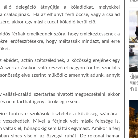
 álló delegáció átnyújtja a kóladiókat, melyekkel
a családjának. Ha az elhunyt férfi öccse, vagy a család
ezére, akkor egy másik tucat kóladió kerül elő.
ngidős férfiak emelkednek szóra, hogy emlékeztessenek a
re, erőfeszítésekre, hogy méltassák mindazt, ami erre
tüket.
z ebédet, aztán szétszélednek, a közösség erejének egy
A szertartásokon való részvétel nagyon fontos szociális
lcsönösség elve szerint működik: amennyit adunk, annyit
KÍN
MÁR
NYU
y vallási-családi szertartás hivatott megpecsételni, akkor
 és nem tarthat igényt örökségre sem.
ire fontos e szokások tisztelete a közösség számára.
veszekedtek. Mivel a férjnek volt másik felesége is,
 váltak el, hónapokig sem látták egymást. Amikor a férj
ában sincs viselni az özvegyi ruhát. De rokonai hamar