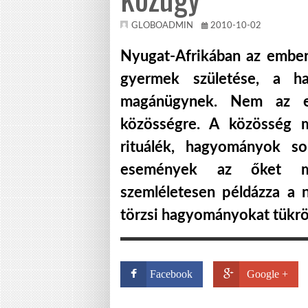
GLOBOADMIN
2010-10-02
Nyugat-Afrikában az ember
gyermek születése, a h
magánügynek. Nem az e
közösségre. A közösség mi
rituálék, hagyományok s
események az őket meg
szemléletesen példázza a 
törzsi hagyományokat tükrö
Facebook
Google +