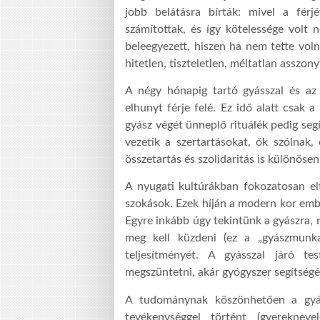
jobb belátásra bírták: mivel a férj
számítottak, és így kötelessége volt
beleegyezett, hiszen ha nem tette vol
hitetlen, tiszteletlen, méltatlan asszon
A négy hónapig tartó gyásszal és az e
elhunyt férje felé. Ez idő alatt csak a
gyász végét ünneplő rituálék pedig segít
vezetik a szertartásokat, ők szólnak,
összetartás és szolidaritás is különöse
A nyugati kultúrákban fokozatosan elt
szokások. Ezek híján a modern kor emb
Egyre inkább úgy tekintünk a gyászra, 
meg kell küzdeni (ez a „gyászmunk
teljesítményét. A gyásszal járó tes
megszüntetni, akár gyógyszer segítségév
A tudománynak köszönhetően a gyász
tevékenységgel történt (gyereknev