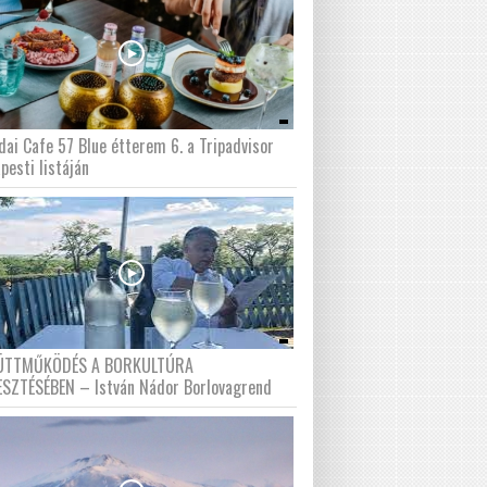
dai Cafe 57 Blue étterem 6. a Tripadvisor
pesti listáján
ÜTTMŰKÖDÉS A BORKULTÚRA
ESZTÉSÉBEN – István Nádor Borlovagrend