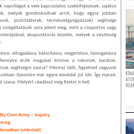
ak napvilágot a vele kapcsolatos szakkifejezések, sajátos
ek, melyek gondoskodnak arról, hogy egyre jobban
sok, pszichiáterek, természetgyógyászok) segítsége
Új szolgáltatások sora jelent meg, mint a csoportos vagy
noterápiával, akupunktúrás kezelés, melyek a veszteség
.
ésre, elfogadásra, bátorításra, megértésre, támogatásra
ennyire érzik magukat érintve a rokonok, barátok,
suk segítségre szorul? Mennyi időt, figyelmet vagyunk
KÍNA
nkban ilyesmire már egyre kevésbé jut idő. Így marad,
ATO
 szava. Melyért ráadásul még fizetni is kell.
REA
 By Own Army – Inquiry
sereg
 Kenyában (videóval)