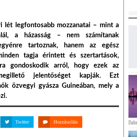
i lét legfontosabb mozzanatai – mint a
alál, a házasság – nem számítanak
gyénre tartoznak, hanem az egész
nden tagja érintett és szertartások,
ora gondoskodik arról, hogy ezek az
illető jelentőséget kapják. Ezt
nők özvegyi gyásza Guineában, mely a
zi.
Duba
Twitter
Hozzászólás