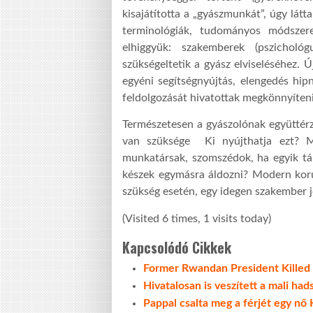
kisajátította a „gyászmunkát”, úgy látt
terminológiák, tudományos módszer
elhiggyük: szakemberek (pszichológu
szükségeltetik a gyász elviseléséhez. 
egyéni segítségnyújtás, elengedés hip
feldolgozását hivatottak megkönnyíteni
Természetesen a gyászolónak együttérz
van szüksége Ki nyújthatja ezt? M
munkatársak, szomszédok, ha egyik tár
készek egymásra áldozni? Modern koru
szükség esetén, egy idegen szakember jó
(Visited 6 times, 1 visits today)
Kapcsolódó Cikkek
Former Rwandan President Killed
Hivatalosan is veszített a mali had
Pappal csalta meg a férjét egy nő