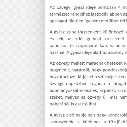
Az özvegyi gyász ideje pontosan 4 h
természet rendjéhez igazodik: abban az
apaságot illetően így nem merülhet fel 
A gyász színe törzsenként különböző: 
és kék, az erdős guineai törzseknél
papucsot és ivópoharat kap, valamint
használ. A gyász ideje alatt az asszony
Az özvegy mellett maradnak heteken ke
nagynénje, barátnői, hogy gondoskodj
hozzátartozói látják el a szükséges te
özvegy napközben fogadja a látogató
adományokkal érkeznek, ki pénzt, ki r
széket, melyen az özvegy ül, más nem 
poharából is csak ő ihat.
A gyász első napjaiban nagy kondérokb
szomszédok is küldenek a főztjükbő