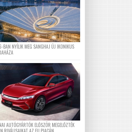
6-BAN NYÍLIK MEG SANGHAJ ÚJ IKONIKUS
RAHÁZA
ÍNAI AUTÓGYÁRTÓK ELŐSZÖR MEGELŐZTÉK
N RIVÁLISAIKAT AZ EU PIACÁN