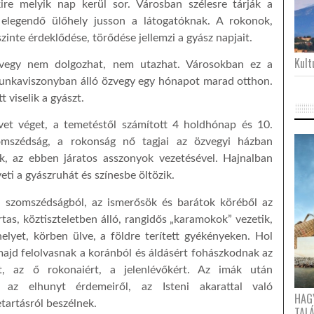
ire melyik nap kerül sor. Városban szélesre tárják a
elegendő ülőhely jusson a látogatóknak. A rokonok,
zinte érdeklődése, törődése jellemzi a gyász napjait.
Kultu
özvegy nem dolgozhat, nem utazhat. Városokban ez a
unkaviszonyban álló özvegy egy hónapot marad otthon.
 viselik a gyászt.
et véget, a temetéstől számított 4 holdhónap és 10.
mszédság, a rokonság nő tagjai az özvegyi házban
ak, az ebben járatos asszonyok vezetésével. Hajnalban
eti a gyászruhát és színesbe öltözik.
a szomszédságból, az ismerősök és barátok köréből az
tas, köztiszteletben álló, rangidős „karamokok” vezetik,
elyet, körben ülve, a földre terített gyékényeken. Hol
majd felolvasnak a koránból és áldásért fohászkodnak az
rt, az ő rokonaiért, a jelenlévőkért. Az imák után
 az elhunyt érdemeiről, az Isteni akarattal való
HAG
tartásról beszélnek.
TAL