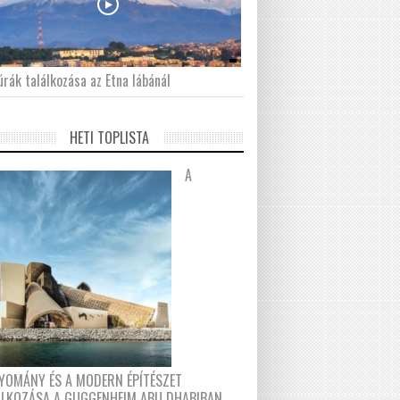
́rák találkozása az Etna lábánál
HETI TOPLISTA
A
YOMÁNY ÉS A MODERN ÉPÍTÉSZET
ÁLKOZÁSA A GUGGENHEIM ABU DHABIBAN