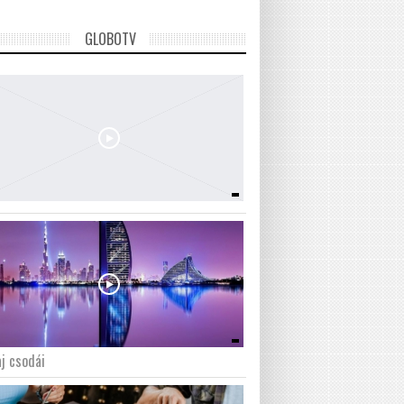
GLOBOTV
j csodái