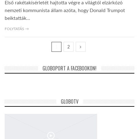
Első rakétakísérletét hajtotta végre a világtól elzárkózó
nemzeti kommunista állam azóta, hogy Donald Trumpot
beiktatták…
FOLYTATÁS →
1
2
GLOBOPORT A FACEBOOKON!
GLOBOTV