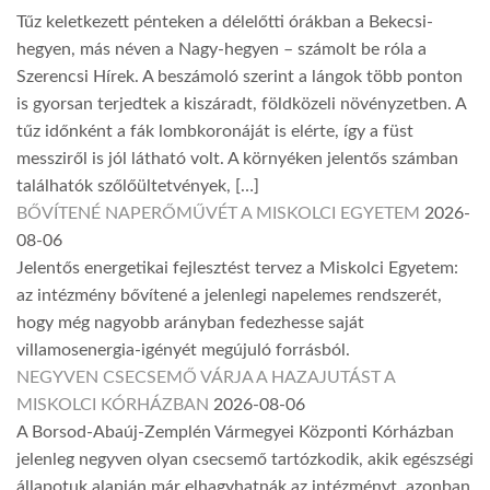
Tűz keletkezett pénteken a délelőtti órákban a Bekecsi-
hegyen, más néven a Nagy-hegyen – számolt be róla a
Szerencsi Hírek. A beszámoló szerint a lángok több ponton
is gyorsan terjedtek a kiszáradt, földközeli növényzetben. A
tűz időnként a fák lombkoronáját is elérte, így a füst
messziről is jól látható volt. A környéken jelentős számban
találhatók szőlőültetvények, […]
BŐVÍTENÉ NAPERŐMŰVÉT A MISKOLCI EGYETEM
2026-
08-06
Jelentős energetikai fejlesztést tervez a Miskolci Egyetem:
az intézmény bővítené a jelenlegi napelemes rendszerét,
hogy még nagyobb arányban fedezhesse saját
villamosenergia-igényét megújuló forrásból.
NEGYVEN CSECSEMŐ VÁRJA A HAZAJUTÁST A
MISKOLCI KÓRHÁZBAN
2026-08-06
A Borsod-Abaúj-Zemplén Vármegyei Központi Kórházban
jelenleg negyven olyan csecsemő tartózkodik, akik egészségi
állapotuk alapján már elhagyhatnák az intézményt, azonban