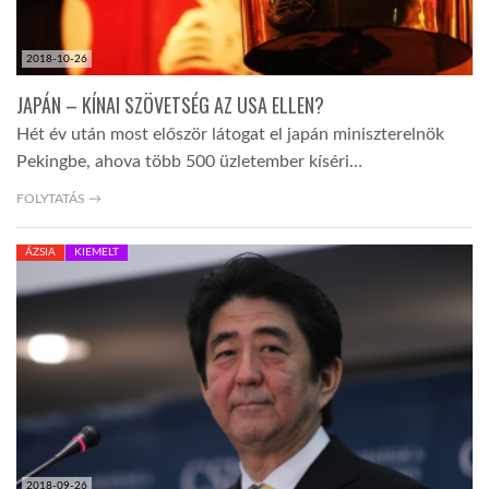
2018-10-26
JAPÁN – KÍNAI SZÖVETSÉG AZ USA ELLEN?
Hét év után most először látogat el japán miniszterelnök
Pekingbe, ahova több 500 üzletember kíséri…
FOLYTATÁS →
ÁZSIA
KIEMELT
2018-09-26