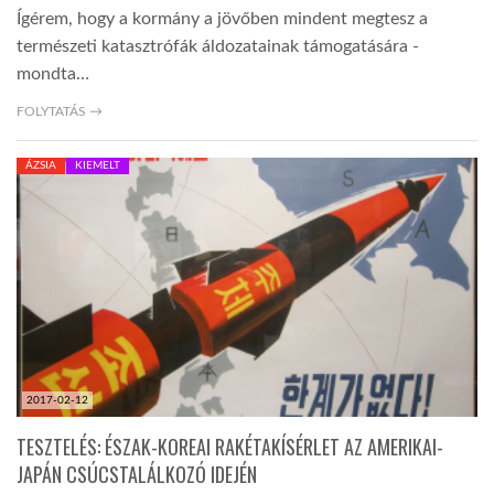
Ígérem, hogy a kormány a jövőben mindent megtesz a
természeti katasztrófák áldozatainak támogatására -
mondta…
FOLYTATÁS →
ÁZSIA
KIEMELT
2017-02-12
TESZTELÉS: ÉSZAK-KOREAI RAKÉTAKÍSÉRLET AZ AMERIKAI-
JAPÁN CSÚCSTALÁLKOZÓ IDEJÉN