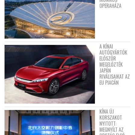
OPERAHÁZA
A KÍNAI
AUTÓGYÁRTÓK
ELŐSZÖR
MEGELŐZTÉK
JAPÁN
RIVÁLISAIKAT AZ
EU PIACÁN
KÍNA ÚJ
KORSZAKOT
NYITOTT:
MEGNYÍLT AZ