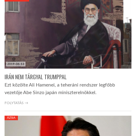
KÖZEL-KELET
AUSZTRÁLIA
A VILÁG ITTHON
2019-06-13
MÉDIA
IRÁN NEM TÁRGYAL TRUMPPAL
Ezt közölte Ali Hamenei, a teheráni rendszer legfőbb
vezetője Abe Sinzo japán miniszterelnökkel.
FOLYTATÁS →
GLOBOTV BP
ÁZSIA
HÍR3D