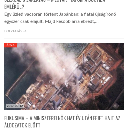
EMLÉKÜL?
Egy üzleti vacsorán történt Japánban: a fiatal újságírónő
egyszer csak elájult. Majd később arra ébredt,…
FOLYTATÁS →
ÁZSIA
2017-03-12
FUKUSIMA – A MINISZTERELNÖK HAT ÉV UTÁN FEJET HAJT AZ
ÁLDOZATOK ELŐTT