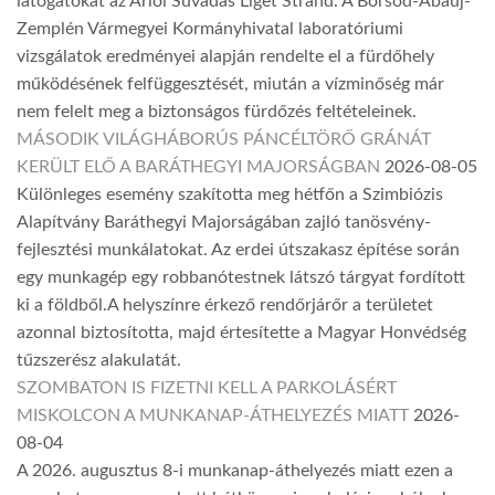
látogatókat az Arlói Suvadás Liget Strand. A Borsod-Abaúj-
Zemplén Vármegyei Kormányhivatal laboratóriumi
vizsgálatok eredményei alapján rendelte el a fürdőhely
működésének felfüggesztését, miután a vízminőség már
nem felelt meg a biztonságos fürdőzés feltételeinek.
MÁSODIK VILÁGHÁBORÚS PÁNCÉLTÖRŐ GRÁNÁT
KERÜLT ELŐ A BARÁTHEGYI MAJORSÁGBAN
2026-08-05
Különleges esemény szakította meg hétfőn a Szimbiózis
Alapítvány Baráthegyi Majorságában zajló tanösvény-
fejlesztési munkálatokat. Az erdei útszakasz építése során
egy munkagép egy robbanótestnek látszó tárgyat fordított
ki a földből.A helyszínre érkező rendőrjárőr a területet
azonnal biztosította, majd értesítette a Magyar Honvédség
tűzszerész alakulatát.
SZOMBATON IS FIZETNI KELL A PARKOLÁSÉRT
MISKOLCON A MUNKANAP-ÁTHELYEZÉS MIATT
2026-
08-04
A 2026. augusztus 8-i munkanap-áthelyezés miatt ezen a