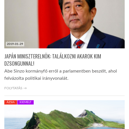
TROPICALMAGAZIN
GLOBOTV
2019-01-29
AFRIKA TUDÁSTÁR
JAPÁN MINISZTERELNÖK: TALÁLKOZNI AKAROK KIM
DZSONGUNNAL!
A NAP SZÉPE
Abe Sinzo kormányfő erről a parlamentben beszélt, ahol
felvázolta politikai irányvonalát.
LINKTR.EE
FOLYTATÁS →
ÁZSIA
KIEMELT
GLOBOZSARU
DOBRAVERO.HU