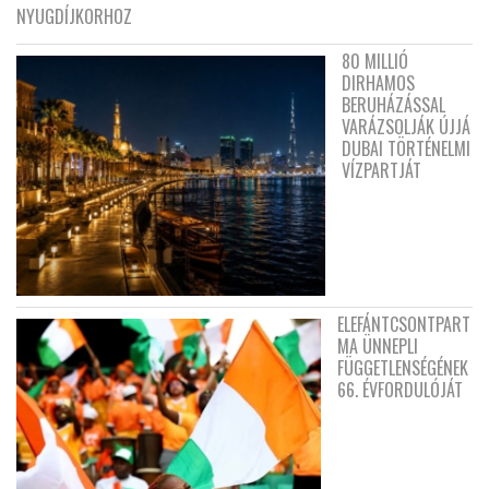
NYUGDÍJKORHOZ
80 MILLIÓ
DIRHAMOS
BERUHÁZÁSSAL
VARÁZSOLJÁK ÚJJÁ
DUBAI TÖRTÉNELMI
VÍZPARTJÁT
ELEFÁNTCSONTPART
MA ÜNNEPLI
FÜGGETLENSÉGÉNEK
66. ÉVFORDULÓJÁT