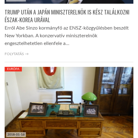
TRUMP UTÁN A JAPÁN MINISZTERELNÖK IS KÉSZ TALÁLKOZNI
ÉSZAK-KOREA URÁVAL
Erről Abe Sinzo kormányfő az ENSZ-közgyűlésben beszélt
New Yorkban. A konzervatív miniszterelnök
engesztelhetetlen ellenfele a…
FOLYTATÁS →
EURÓPA
2018-01-16