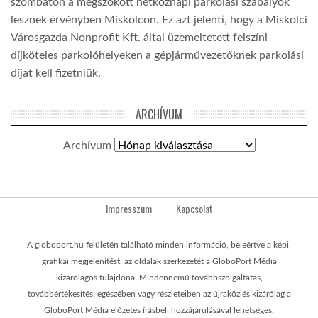
szombaton a megszokott hétköznapi parkolási szabályok
lesznek érvényben Miskolcon. Ez azt jelenti, hogy a Miskolci
Városgazda Nonprofit Kft. által üzemeltetett felszíni
díjköteles parkolóhelyeken a gépjárművezetőknek parkolási
díjat kell fizetniük.
ARCHÍVUM
Archívum
Impresszum
Kapcsolat
A globoport.hu felületén található minden információ, beleértve a képi,
grafikai megjelenítést, az oldalak szerkezetét a GloboPort Média
kizárólagos tulajdona. Mindennemű továbbszolgáltatás,
továbbértékesítés, egészében vagy részleteiben az újraközlés kizárólag a
GloboPort Média előzetes írásbeli hozzájárulásával lehetséges.