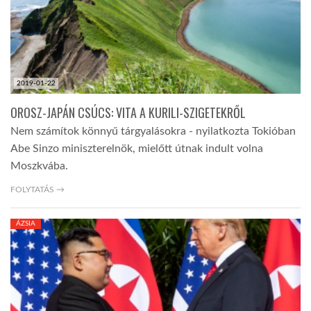
LATIMO.HU
GLOBOBOOK
2019-01-22
OROSZ-JAPÁN CSÚCS: VITA A KURILI-SZIGETEKRŐL
Nem számítok könnyű tárgyalásokra - nyilatkozta Tokióban
Abe Sinzo miniszterelnök, mielőtt útnak indult volna
Moszkvába.
FOLYTATÁS →
ÁZSIA