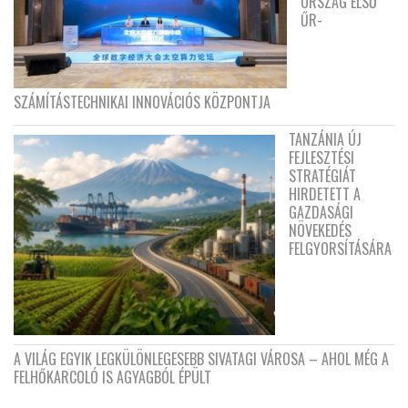
ORSZÁG ELSŐ
ŰR-
SZÁMÍTÁSTECHNIKAI INNOVÁCIÓS KÖZPONTJA
TANZÁNIA ÚJ
FEJLESZTÉSI
STRATÉGIÁT
HIRDETETT A
GAZDASÁGI
NÖVEKEDÉS
FELGYORSÍTÁSÁRA
A VILÁG EGYIK LEGKÜLÖNLEGESEBB SIVATAGI VÁROSA – AHOL MÉG A
FELHŐKARCOLÓ IS AGYAGBÓL ÉPÜLT