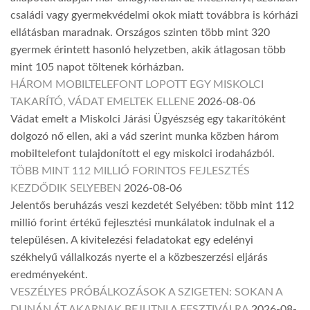
családi vagy gyermekvédelmi okok miatt továbbra is kórházi
ellátásban maradnak. Országos szinten több mint 320
gyermek érintett hasonló helyzetben, akik átlagosan több
mint 105 napot töltenek kórházban.
HÁROM MOBILTELEFONT LOPOTT EGY MISKOLCI
TAKARÍTÓ, VÁDAT EMELTEK ELLENE
2026-08-06
Vádat emelt a Miskolci Járási Ügyészség egy takarítóként
dolgozó nő ellen, aki a vád szerint munka közben három
mobiltelefont tulajdonított el egy miskolci irodaházból.
TÖBB MINT 112 MILLIÓ FORINTOS FEJLESZTÉS
KEZDŐDIK SELYEBEN
2026-08-06
Jelentős beruházás veszi kezdetét Selyében: több mint 112
millió forint értékű fejlesztési munkálatok indulnak el a
településen. A kivitelezési feladatokat egy edelényi
székhelyű vállalkozás nyerte el a közbeszerzési eljárás
eredményeként.
VESZÉLYES PRÓBÁLKOZÁSOK A SZIGETEN: SOKAN A
DUNÁN ÁT AKARNAK BEJUTNI A FESZTIVÁLRA
2026-08-