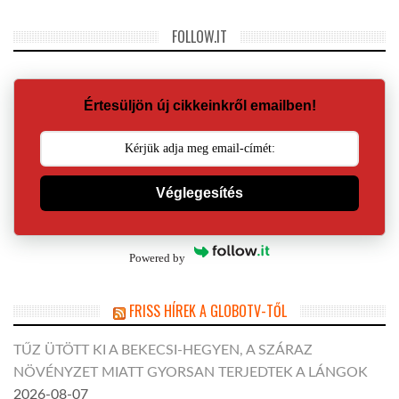
FOLLOW.IT
Értesüljön új cikkeinkről emailben!
Véglegesítés
Powered by
FRISS HÍREK A GLOBOTV-TŐL
TŰZ ÜTÖTT KI A BEKECSI-HEGYEN, A SZÁRAZ
NÖVÉNYZET MIATT GYORSAN TERJEDTEK A LÁNGOK
2026-08-07