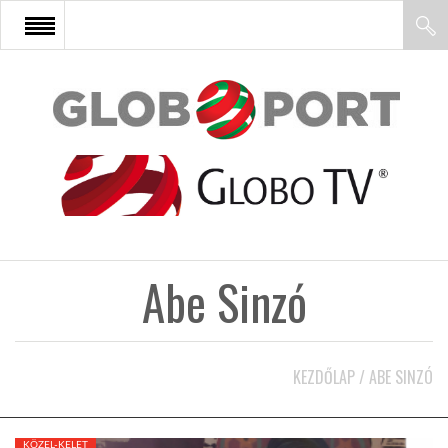
FŐOLDAL
AFRIKA
EURÓPA
Abe Sinzó
ÁZSIA
ÉSZAK-AMERIKA
KEZDŐLAP
/
ABE SINZÓ
LATIN-AMERIKA
KÖZEL-KELET