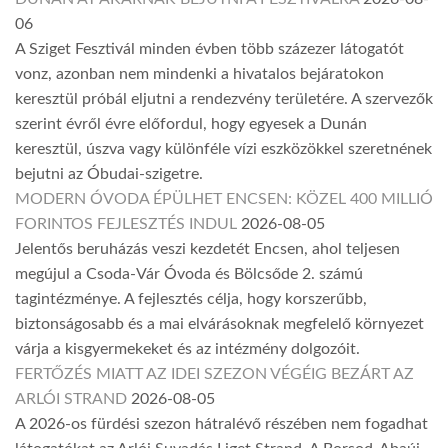
06
A Sziget Fesztivál minden évben több százezer látogatót
vonz, azonban nem mindenki a hivatalos bejáratokon
keresztül próbál eljutni a rendezvény területére. A szervezők
szerint évről évre előfordul, hogy egyesek a Dunán
keresztül, úszva vagy különféle vízi eszközökkel szeretnének
bejutni az Óbudai-szigetre.
MODERN ÓVODA ÉPÜLHET ENCSEN: KÖZEL 400 MILLIÓ
FORINTOS FEJLESZTÉS INDUL
2026-08-05
Jelentős beruházás veszi kezdetét Encsen, ahol teljesen
megújul a Csoda-Vár Óvoda és Bölcsőde 2. számú
tagintézménye. A fejlesztés célja, hogy korszerűbb,
biztonságosabb és a mai elvárásoknak megfelelő környezet
várja a kisgyermekeket és az intézmény dolgozóit.
FERTŐZÉS MIATT AZ IDEI SZEZON VÉGÉIG BEZÁRT AZ
ARLÓI STRAND
2026-08-05
A 2026-os fürdési szezon hátralévő részében nem fogadhat