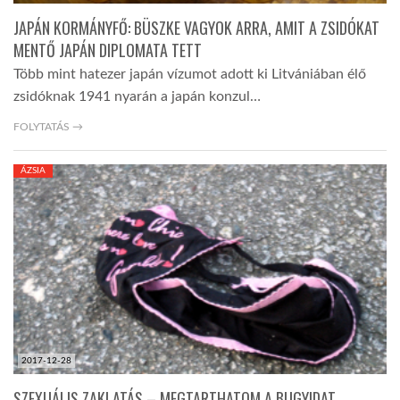
JAPÁN KORMÁNYFŐ: BÜSZKE VAGYOK ARRA, AMIT A ZSIDÓKAT
MENTŐ JAPÁN DIPLOMATA TETT
Több mint hatezer japán vízumot adott ki Litvániában élő
zsidóknak 1941 nyarán a japán konzul…
FOLYTATÁS →
ÁZSIA
2017-12-28
SZEXUÁLIS ZAKLATÁS – MEGTARTHATOM A BUGYIDAT