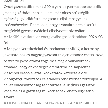
2026-08-04
Országszerte több mint 320 olyan kisgyermek tartózkodik
jelenleg kórházakban, akiknek már nincs szükségük
egészségügyi ellátásra, mégsem tudják elhagyni az
intézményeket. Ennek oka, hogy számukra nem sikerült
megfelelő gyermekvédelmi elhelyezést biztosítani.
Az MKIK javaslatai az energiaválságos időszakban
2026-08-
04
A Magyar Kereskedelmi és Iparkamara (MKIK) a kormány
javaslataihoz és nagyfogyasztók felajánlásaihoz csatlakozva,
összesítő javaslatokat fogalmaz meg a vállalkozások
számára, hogy az esetleges áramtermelési kapacitás-
kiesésből eredő ellátási kockázatok kezelése előre
kidolgozott, fokozatos és arányos rendszerben történjen. A
cél az ellátásbiztonság fenntartása, a kritikus ágazatok
védelme és a gazdaság működésének lehető legkisebb
zavara.
A HŐSÉG MIATT HÁROM NAPRA BEZÁR A MISKOLCI