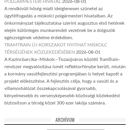
POLGÁRMESTERI HIVATAL
2026-08-01
A rendkívüli hőség miatt ideiglenesen szünetel az
ügyfélfogadás a miskolci polgármesteri hivatalban. Az
önkormányzat tájékoztatása szerint augusztus első hetének
elején különleges munkarendet vezetnek be a dolgozók
egészségének védelme érdekében.
TRAMTRAIN ÚJ KORSZAKOT NYITHAT MISKOLC
TÉRSÉGÉNEK KÖZLEKEDÉSÉBEN
2026-08-01
A Kazincbarcika–Miskolc–Tiszaújváros közötti TramTrain-
rendszer megvalósítása ismét reflektorfénybe került, miután
a kormány vasútfejlesztési programjában is helyet kapott a
projekt előkészítése. A fejlesztés célja, hogy a vasúti és a
villamoshálózat összekapcsolásával gyorsabb,
kényelmesebb és versenyképesebb közösségi közlekedést
biztosítson a térség közel 300 ezer lakója számára.
ARCHÍVUM