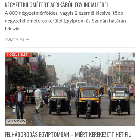
NÉGYZETKILOMÉTERT AFRIKÁBÓL EGY INDIAI FÉRFI
A 800 négyzetmérföldes, vagyis 2 ezernél kicsivel több
négyzetkilométeres terület Egyiptom és Szudán határán
fekszik.
FOLYTATÁS →
KÖZEL-KELET
2017-11-15
FELHÁBORODÁS EGYIPTOMBAN – MIÉRT KEREKEZETT HÉT FIÚ