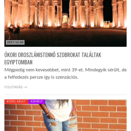
LATIMO.HU
GLOBOBOOK
2017-12-04
ÓKORI OROSZLÁNISTENNŐ SZOBROKAT TALÁLTAK
EGYIPTOMBAN
Mégpedig nem kevesebbet, mint 39-et. Mindegyik sérült, de
a felfedezés persze így is szenzációs.
FOLYTATÁS →
KÖZEL-KELET
KIEMELT