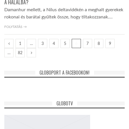
A HALÁLBA?
Damanhur mellett, a Nílus deltavidékén a meghalt gyerekek
rokonai és barátai gyűltek össze, hogy tiltakozzanak.…
FOLYTATÁS →
1
…
3
4
5
6
7
8
9
…
82
GLOBOPORT A FACEBOOKON!
GLOBOTV