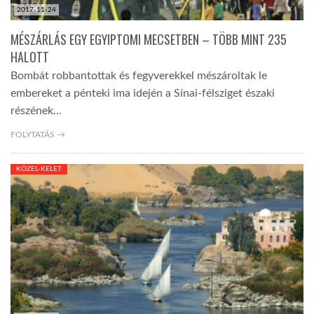
2017-11-24
MÉSZÁRLÁS EGY EGYIPTOMI MECSETBEN – TÖBB MINT 235
HALOTT
Bombát robbantottak és fegyverekkel mészároltak le
embereket a pénteki ima idején a Sínai-félsziget északi
részének…
FOLYTATÁS →
KÖZEL-KELET