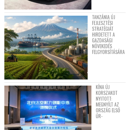
TANZÁNIA ÚJ
FEJLESZTÉSI
STRATÉGIÁT
HIRDETETT A
GAZDASÁGI
NÖVEKEDÉS
FELGYORSÍTÁSÁRA
KÍNA ÚJ
KORSZAKOT
NYITOTT:
MEGNYÍLT AZ
ORSZÁG ELSŐ
ŰR-