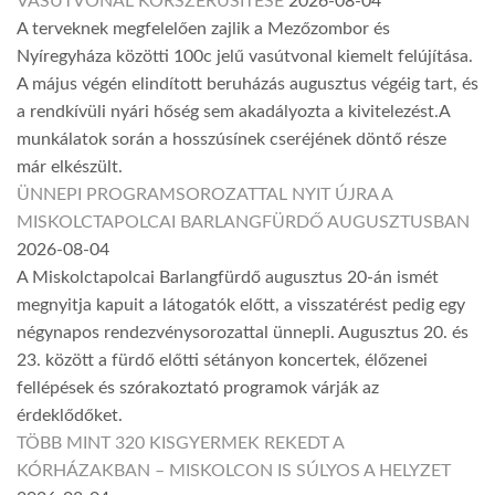
VASÚTVONAL KORSZERŰSÍTÉSE
2026-08-04
A terveknek megfelelően zajlik a Mezőzombor és
Nyíregyháza közötti 100c jelű vasútvonal kiemelt felújítása.
A május végén elindított beruházás augusztus végéig tart, és
a rendkívüli nyári hőség sem akadályozta a kivitelezést.A
munkálatok során a hosszúsínek cseréjének döntő része
már elkészült.
ÜNNEPI PROGRAMSOROZATTAL NYIT ÚJRA A
MISKOLCTAPOLCAI BARLANGFÜRDŐ AUGUSZTUSBAN
2026-08-04
A Miskolctapolcai Barlangfürdő augusztus 20-án ismét
megnyitja kapuit a látogatók előtt, a visszatérést pedig egy
négynapos rendezvénysorozattal ünnepli. Augusztus 20. és
23. között a fürdő előtti sétányon koncertek, élőzenei
fellépések és szórakoztató programok várják az
érdeklődőket.
TÖBB MINT 320 KISGYERMEK REKEDT A
KÓRHÁZAKBAN – MISKOLCON IS SÚLYOS A HELYZET