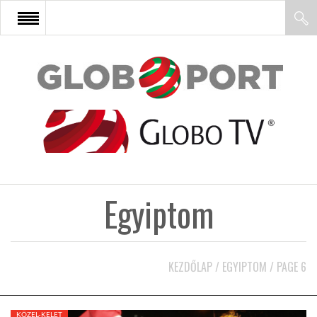
FŐOLDAL
AFRIKA
EURÓPA
Egyiptom
ÁZSIA
ÉSZAK-AMERIKA
KEZDŐLAP
/
EGYIPTOM
/
PAGE 6
LATIN-AMERIKA
KÖZEL-KELET