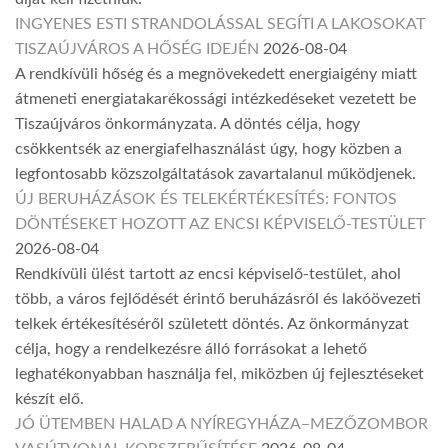
INGYENES ESTI STRANDOLÁSSAL SEGÍTI A LAKOSOKAT
TISZAÚJVÁROS A HŐSÉG IDEJÉN
2026-08-04
A rendkívüli hőség és a megnövekedett energiaigény miatt
átmeneti energiatakarékossági intézkedéseket vezetett be
Tiszaújváros önkormányzata. A döntés célja, hogy
csökkentsék az energiafelhasználást úgy, hogy közben a
legfontosabb közszolgáltatások zavartalanul működjenek.
ÚJ BERUHÁZÁSOK ÉS TELEKÉRTÉKESÍTÉS: FONTOS
DÖNTÉSEKET HOZOTT AZ ENCSI KÉPVISELŐ-TESTÜLET
2026-08-04
Rendkívüli ülést tartott az encsi képviselő-testület, ahol
több, a város fejlődését érintő beruházásról és lakóövezeti
telkek értékesítéséről született döntés. Az önkormányzat
célja, hogy a rendelkezésre álló forrásokat a lehető
leghatékonyabban használja fel, miközben új fejlesztéseket
készít elő.
JÓ ÜTEMBEN HALAD A NYÍREGYHÁZA–MEZŐZOMBOR