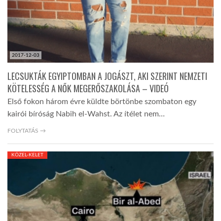
2017-12-03
LECSUKTÁK EGYIPTOMBAN A JOGÁSZT, AKI SZERINT NEMZETI
KÖTELESSÉG A NŐK MEGERŐSZAKOLÁSA – VIDEÓ
Első fokon három évre küldte börtönbe szombaton egy
kairói bíróság Nabih el-Wahst. Az ítélet nem…
FOLYTATÁS →
KÖZEL-KELET