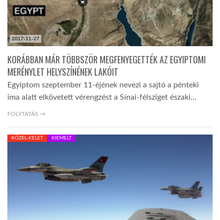
2017-11-27
KORÁBBAN MÁR TÖBBSZÖR MEGFENYEGETTÉK AZ EGYIPTOMI
MERÉNYLET HELYSZÍNÉNEK LAKÓIT
Egyiptom szeptember 11-éjének nevezi a sajtó a pénteki
ima alatt elkövetett vérengzést a Sínai-félsziget északi…
FOLYTATÁS →
KÖZEL-KELET
KIEMELT