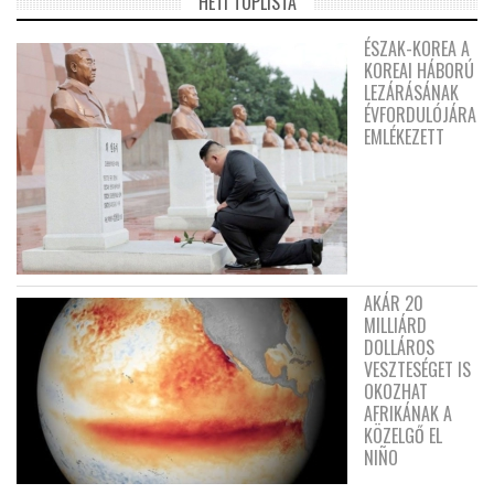
HETI TOPLISTA
ÉSZAK-KOREA A
KOREAI HÁBORÚ
LEZÁRÁSÁNAK
ÉVFORDULÓJÁRA
EMLÉKEZETT
AKÁR 20
MILLIÁRD
DOLLÁROS
VESZTESÉGET IS
OKOZHAT
AFRIKÁNAK A
KÖZELGŐ EL
NIÑO