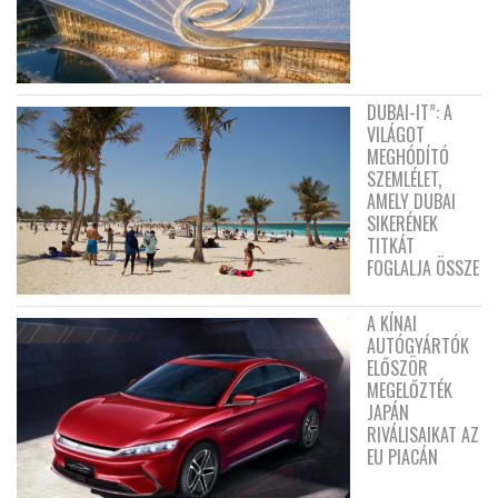
DUBAI-IT”: A
VILÁGOT
MEGHÓDÍTÓ
SZEMLÉLET,
AMELY DUBAI
SIKERÉNEK
TITKÁT
FOGLALJA ÖSSZE
A KÍNAI
AUTÓGYÁRTÓK
ELŐSZÖR
MEGELŐZTÉK
JAPÁN
RIVÁLISAIKAT AZ
EU PIACÁN