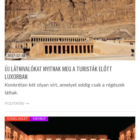
TROPICALMAGAZIN
GLOBOTV
AFRIKA TUDÁSTÁR
2017-12-11
ÚJ LÁTNIVALÓKAT NYITNAK MEG A TURISTÁK ELŐTT
A NAP SZÉPE
LUXORBAN
Konkrétan két olyan sírt, amelyet eddig csak a régészek
láttak.
LINKTR.EE
FOLYTATÁS →
GLOBOZSARU
KÖZEL-KELET
KIEMELT
DOBRAVERO.HU