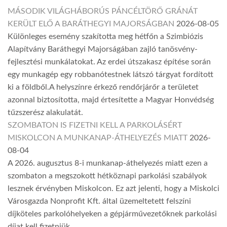
MÁSODIK VILÁGHÁBORÚS PÁNCÉLTÖRŐ GRÁNÁT
KERÜLT ELŐ A BARÁTHEGYI MAJORSÁGBAN
2026-08-05
Különleges esemény szakította meg hétfőn a Szimbiózis
Alapítvány Baráthegyi Majorságában zajló tanösvény-
fejlesztési munkálatokat. Az erdei útszakasz építése során
egy munkagép egy robbanótestnek látszó tárgyat fordított
ki a földből.A helyszínre érkező rendőrjárőr a területet
azonnal biztosította, majd értesítette a Magyar Honvédség
tűzszerész alakulatát.
SZOMBATON IS FIZETNI KELL A PARKOLÁSÉRT
MISKOLCON A MUNKANAP-ÁTHELYEZÉS MIATT
2026-
08-04
A 2026. augusztus 8-i munkanap-áthelyezés miatt ezen a
szombaton a megszokott hétköznapi parkolási szabályok
lesznek érvényben Miskolcon. Ez azt jelenti, hogy a Miskolci
Városgazda Nonprofit Kft. által üzemeltetett felszíni
díjköteles parkolóhelyeken a gépjárművezetőknek parkolási
díjat kell fizetniük.