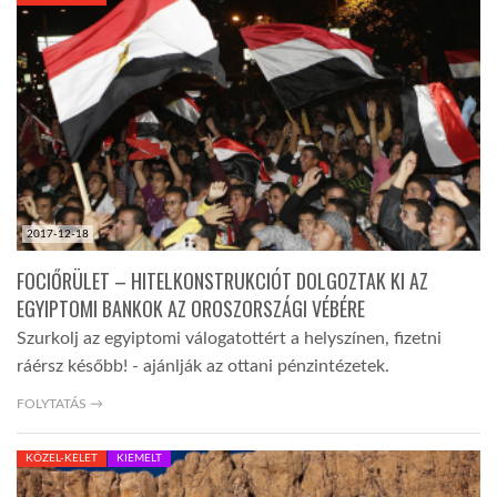
KÖZEL-KELET
AUSZTRÁLIA
A VILÁG ITTHON
2017-12-18
MÉDIA
FOCIŐRÜLET – HITELKONSTRUKCIÓT DOLGOZTAK KI AZ
EGYIPTOMI BANKOK AZ OROSZORSZÁGI VÉBÉRE
Szurkolj az egyiptomi válogatottért a helyszínen, fizetni
ráérsz később! - ajánlják az ottani pénzintézetek.
GLOBOTV BP
FOLYTATÁS →
KÖZEL-KELET
KIEMELT
HÍR3D