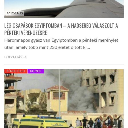
2017-11-25
LÉGICSAPÁSOK EGYIPTOMBAN – A HADSEREG VÁLASZOLT A
PÉNTEKI VÉRENGZÉSRE
Háromnapos gyász van Egyiptomban a pénteki merénylet
után, amely több mint 230 életet oltott ki…
FOLYTATÁS →
KÖZEL-KELET
KIEMELT