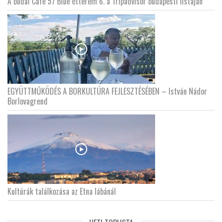
A budai Cafe 57 Blue étterem 6. a Tripadvisor budapesti listáján
EGYÜTTMŰKÖDÉS A BORKULTÚRA FEJLESZTÉSÉBEN – István Nádor
Borlovagrend
Kultúrák találkozása az Etna lábánál