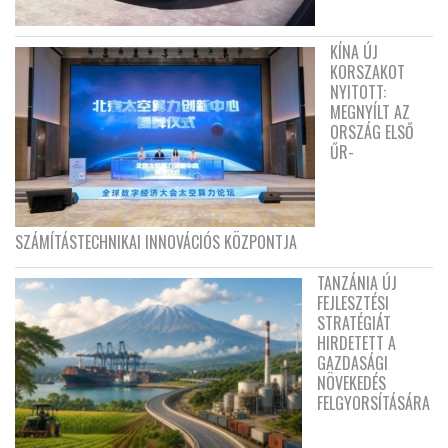
KÍNA ÚJ
KORSZAKOT
NYITOTT:
MEGNYÍLT AZ
ORSZÁG ELSŐ
ŰR-
SZÁMÍTÁSTECHNIKAI INNOVÁCIÓS KÖZPONTJA
TANZÁNIA ÚJ
FEJLESZTÉSI
STRATÉGIÁT
HIRDETETT A
GAZDASÁGI
NÖVEKEDÉS
FELGYORSÍTÁSÁRA