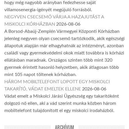
hogy még nagyobb arányban fedezhesse saját
villamosenergia-igényét megújuló forrásból.
NEGYVEN CSECSEMŐ VÁRJA A HAZAJUTÁST A
MISKOLCI KÓRHÁZBAN
2026-08-06
A Borsod-Abaúj-Zemplén Vármegyei Központi Kórházban
jelenleg negyven olyan csecsemő tartózkodik, akik egészségi
állapotuk alapján már elhagyhatnák az intézményt, azonban
családi vagy gyermekvédelmi okok miatt továbbra is kórházi
ellátásban maradnak. Országos szinten több mint 320
gyermek érintett hasonló helyzetben, akik átlagosan több
mint 105 napot töltenek kórházban.
HÁROM MOBILTELEFONT LOPOTT EGY MISKOLCI
TAKARÍTÓ, VÁDAT EMELTEK ELLENE
2026-08-06
Vádat emelt a Miskolci Járási Ügyészség egy takarítóként
dolgozó nő ellen, aki a vád szerint munka közben három
mobiltelefont tulajdonított el egy miskolci irodaházból.
ARCHÍVUM