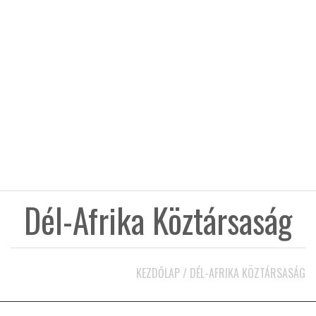
KÖZEL-KELET
AUSZTRÁLIA
A VILÁG ITTHON
MÉDIA
Dél-Afrika Köztársaság
GLOBOTV BP
KEZDŐLAP
/
DÉL-AFRIKA KÖZTÁRSASÁG
HÍR3D