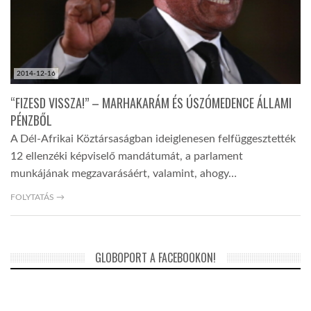
2014-12-16
“FIZESD VISSZA!” – MARHAKARÁM ÉS ÚSZÓMEDENCE ÁLLAMI
PÉNZBŐL
A Dél-Afrikai Köztársaságban ideiglenesen felfüggesztették
12 ellenzéki képviselő mandátumát, a parlament
munkájának megzavarásáért, valamint, ahogy…
FOLYTATÁS →
GLOBOPORT A FACEBOOKON!