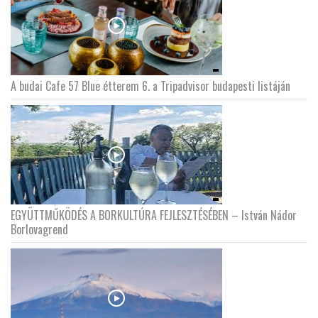
A budai Cafe 57 Blue étterem 6. a Tripadvisor budapesti listáján
EGYÜTTMŰKÖDÉS A BORKULTÚRA FEJLESZTÉSÉBEN – István Nádor
Borlovagrend