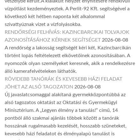
veszélybe került.A kialakult helyzet enyhítésére rendkívüli
vízpótlást kezdeményeztek. A Perlit-92 Kft. segítségével a
következő két hétben naponta két alkalommal
szivattyúznak vizet a vízfolyásokba.
RENDŐRSÉGI FELHÍVÁS: KAZINCBARCIKAI TOLVAJOK
AZONOSÍTÁSÁHOZ KÉRNEK SEGÍTSÉGET
2026-08-08
A rendőrség a lakosság segítségét kéri két, Kazincbarcikán
történt lopás feltételezett elkövetőinek azonosításában. A
nyomozók olyan személyeket keresnek, akik a rendelkezésre
álló kamerafelvételeken láthatók.
RÖVIDEBB TANÓRÁK ÉS KEVESEBB HÁZI FELADAT
JÖHET AZ ALSÓ TAGOZATON
2026-08-08
Új javaslatcsomaggal alakítaná gyermekközpontúbbá az
alsó tagozatos oktatást az Oktatási és Gyermekügyi
Minisztérium. A „Legyen élmény a tanulás!” című, 14
pontból álló szakmai ajánlás többek között a tanórák
hosszának rugalmasabb kezelését, hosszabb szüneteket,
kevesebb házi feladatot és élményalapú tanulást is