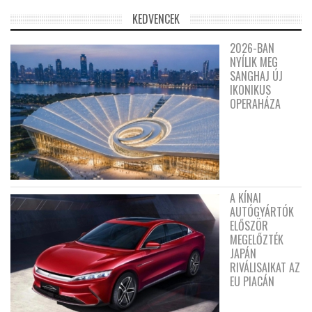
KEDVENCEK
2026-BAN
NYÍLIK MEG
SANGHAJ ÚJ
IKONIKUS
OPERAHÁZA
A KÍNAI
AUTÓGYÁRTÓK
ELŐSZÖR
MEGELŐZTÉK
JAPÁN
RIVÁLISAIKAT AZ
EU PIACÁN