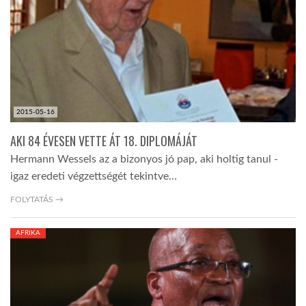
2015-05-16
AKI 84 ÉVESEN VETTE ÁT 18. DIPLOMÁJÁT
Hermann Wessels az a bizonyos jó pap, aki holtig tanul -
igaz eredeti végzettségét tekintve…
FOLYTATÁS →
AFRIKA