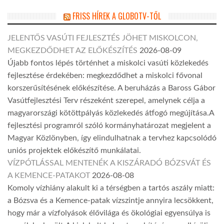
FRISS HÍREK A GLOBOTV-TŐL
JELENTŐS VASÚTI FEJLESZTÉS JÖHET MISKOLCON,
MEGKEZDŐDHET AZ ELŐKÉSZÍTÉS
2026-08-09
Újabb fontos lépés történhet a miskolci vasúti közlekedés
fejlesztése érdekében: megkezdődhet a miskolci fővonal
korszerűsítésének előkészítése. A beruházás a Baross Gábor
Vasútfejlesztési Terv részeként szerepel, amelynek célja a
magyarországi kötöttpályás közlekedés átfogó megújítása.A
fejlesztési programról szóló kormányhatározat megjelent a
Magyar Közlönyben, így elindulhatnak a tervhez kapcsolódó
uniós projektek előkészítő munkálatai.
VÍZPÓTLÁSSAL MENTENÉK A KISZÁRADÓ BÓZSVÁT ÉS
A KEMENCE-PATAKOT
2026-08-08
Komoly vízhiány alakult ki a térségben a tartós aszály miatt:
a Bózsva és a Kemence-patak vízszintje annyira lecsökkent,
hogy már a vízfolyások élővilága és ökológiai egyensúlya is