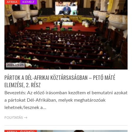
AFRIKA
KIEMELT
TROPICALMAGAZIN
GLOBOTV
AFRIKA TUDÁSTÁR
2024-05-25
A NAP SZÉPE
PÁRTOK A DÉL-AFRIKAI KÖZTÁRSASÁGBAN – PETŐ MÁTÉ
ELEMZÉSE, 2. RÉSZ
LINKTR.EE
Bevezetés: Az előző írásomban kezdtem el bemutatni azokat
a pártokat Dél-Afrikában, melyek meghatározóak
GLOBOZSARU
lehetnek/lesznek a…
FOLYTATÁS →
DOBRAVERO.HU
AFRIKA - ÉLETMÓD