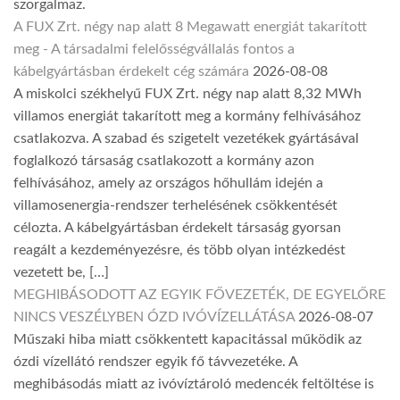
szorgalmaz.
A FUX Zrt. négy nap alatt 8 Megawatt energiát takarított
meg - A társadalmi felelősségvállalás fontos a
kábelgyártásban érdekelt cég számára
2026-08-08
A miskolci székhelyű FUX Zrt. négy nap alatt 8,32 MWh
villamos energiát takarított meg a kormány felhívásához
csatlakozva. A szabad és szigetelt vezetékek gyártásával
foglalkozó társaság csatlakozott a kormány azon
felhívásához, amely az országos hőhullám idején a
villamosenergia-rendszer terhelésének csökkentését
célozta. A kábelgyártásban érdekelt társaság gyorsan
reagált a kezdeményezésre, és több olyan intézkedést
vezetett be, […]
MEGHIBÁSODOTT AZ EGYIK FŐVEZETÉK, DE EGYELŐRE
NINCS VESZÉLYBEN ÓZD IVÓVÍZELLÁTÁSA
2026-08-07
Műszaki hiba miatt csökkentett kapacitással működik az
ózdi vízellátó rendszer egyik fő távvezetéke. A
meghibásodás miatt az ivóvíztároló medencék feltöltése is