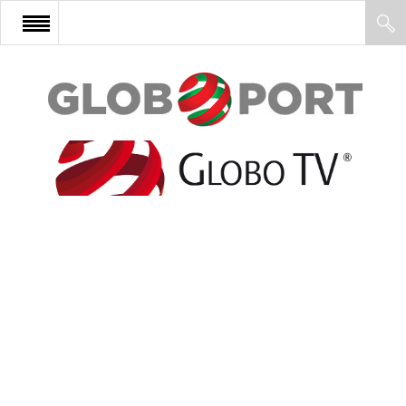
FŐOLDAL
AFRIKA
EURÓPA
ÁZSIA
ÉSZAK-AMERIKA
LATIN-AMERIKA