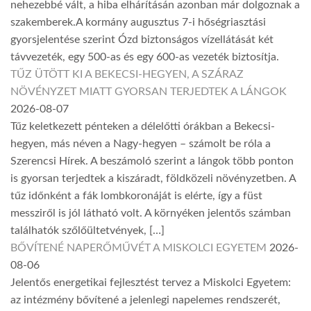
nehezebbé vált, a hiba elhárításán azonban már dolgoznak a
szakemberek.A kormány augusztus 7-i hőségriasztási
gyorsjelentése szerint Ózd biztonságos vízellátását két
távvezeték, egy 500-as és egy 600-as vezeték biztosítja.
TŰZ ÜTÖTT KI A BEKECSI-HEGYEN, A SZÁRAZ
NÖVÉNYZET MIATT GYORSAN TERJEDTEK A LÁNGOK
2026-08-07
Tűz keletkezett pénteken a délelőtti órákban a Bekecsi-
hegyen, más néven a Nagy-hegyen – számolt be róla a
Szerencsi Hírek. A beszámoló szerint a lángok több ponton
is gyorsan terjedtek a kiszáradt, földközeli növényzetben. A
tűz időnként a fák lombkoronáját is elérte, így a füst
messziről is jól látható volt. A környéken jelentős számban
találhatók szőlőültetvények, […]
BŐVÍTENÉ NAPERŐMŰVÉT A MISKOLCI EGYETEM
2026-
08-06
Jelentős energetikai fejlesztést tervez a Miskolci Egyetem:
az intézmény bővítené a jelenlegi napelemes rendszerét,