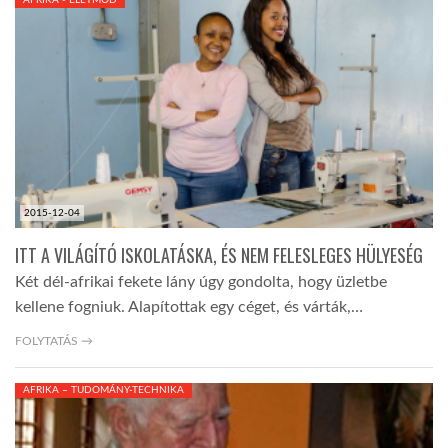
LATIMO.HU
GLOBOBOOK
2015-12-04
ITT A VILÁGÍTÓ ISKOLATÁSKA, ÉS NEM FELESLEGES HÜLYESÉG
Két dél-afrikai fekete lány úgy gondolta, hogy üzletbe
kellene fogniuk. Alapítottak egy céget, és várták,…
FOLYTATÁS →
AFRIKA – TUDOMÁNY-TECHNIKA