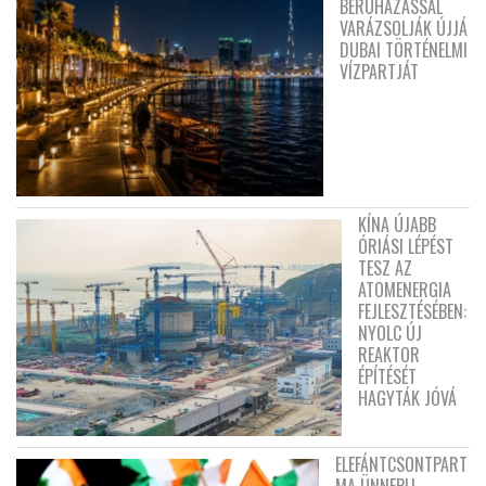
BERUHÁZÁSSAL
VARÁZSOLJÁK ÚJJÁ
DUBAI TÖRTÉNELMI
VÍZPARTJÁT
KÍNA ÚJABB
ÓRIÁSI LÉPÉST
TESZ AZ
ATOMENERGIA
FEJLESZTÉSÉBEN:
NYOLC ÚJ
REAKTOR
ÉPÍTÉSÉT
HAGYTÁK JÓVÁ
ELEFÁNTCSONTPART
MA ÜNNEPLI