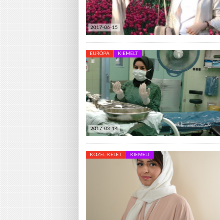
2017-06-15
EURÓPA
KIEMELT
2017-03-14
KÖZEL-KELET
KIEMELT