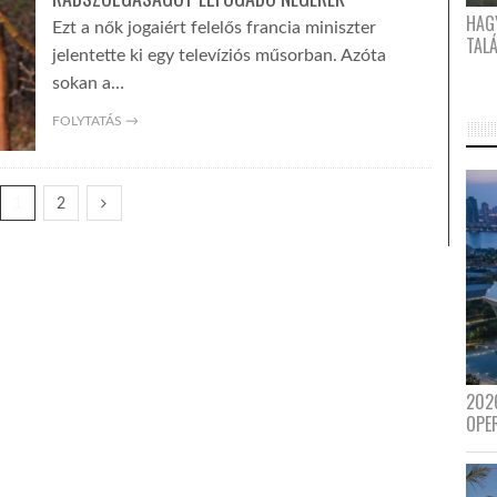
HAG
Ezt a nők jogaiért felelős francia miniszter
TAL
jelentette ki egy televíziós műsorban. Azóta
sokan a…
FOLYTATÁS →
1
2
202
OPE