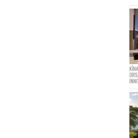
KÍN
ORS
INN