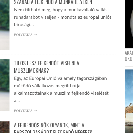
SZABAD A FEJKENDŐ A MUNKAHELYEKEN
Nem tiltható meg, hogy a munkavállaló vallási
ruhadarabot viseljen - mondta az európai uniós
bírósági…
FOLYTATÁS →
AKÁ
OKO
TILOS LESZ FEJKENDŐT VISELNI A
MUSZLIMOKNAK?
Egy, az Európai Unió valamely tagországában
működő vállalkozás megtilthatja
alkalmazottainak a muszlim fejkendő viselését
a…
FOLYTATÁS →
A FEJKENDŐS NŐK OLYANOK, MINT A
RABSZOLGASÁGOT ELFOGADÓ NÉGEREK