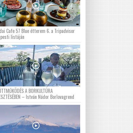
dai Cafe 57 Blue étterem 6. a Tripadvisor
pesti listáján
ÜTTMŰKÖDÉS A BORKULTÚRA
ESZTÉSÉBEN – István Nádor Borlovagrend