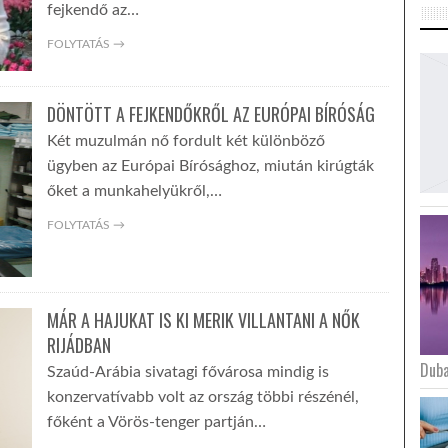
fejkendő az…
FOLYTATÁS →
DÖNTÖTT A FEJKENDŐKRŐL AZ EURÓPAI BÍRÓSÁG
Két muzulmán nő fordult két különböző
ügyben az Európai Bírósághoz, miután kirúgták
őket a munkahelyükről,…
FOLYTATÁS →
MÁR A HAJUKAT IS KI MERIK VILLANTANI A NŐK
RIJÁDBAN
Duba
Szaúd-Arábia sivatagi fővárosa mindig is
konzervatívabb volt az ország többi részénél,
főként a Vörös-tenger partján…