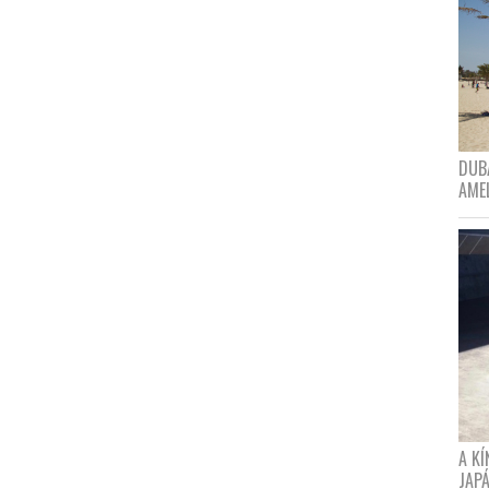
DUBA
AME
A K
JAPÁ