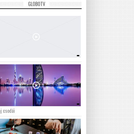
GLOBOTV
j csodái