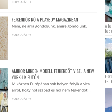
FOLYTATÁS →
FEJKENDŐS NŐ A PLAYBOY MAGAZINBAN
A bu
Nem, ne arra gondoljunk, amire gondolunk.
buda
FOLYTATÁS →
AMIKOR MINDEN MODELL FEJKENDŐT VISEL A NEW
EGY
YORK-I KIFUTÓN
FEJL
Miközben Európában sok helyen folyik a vita
arról, hogy hol szabad és hol nem fejkendőt…
FOLYTATÁS →