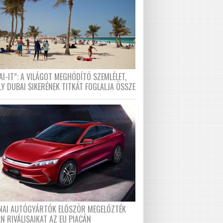
I-IT”: A VILÁGOT MEGHÓDÍTÓ SZEMLÉLET,
LY DUBAI SIKERÉNEK TITKÁT FOGLALJA ÖSSZE
ÍNAI AUTÓGYÁRTÓK ELŐSZÖR MEGELŐZTÉK
N RIVÁLISAIKAT AZ EU PIACÁN