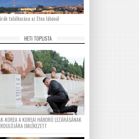
́rák találkozása az Etna lábánál
HETI TOPLISTA
AK-KOREA A KOREAI HÁBORÚ LEZÁRÁSÁNAK
ORDULÓJÁRA EMLÉKEZETT