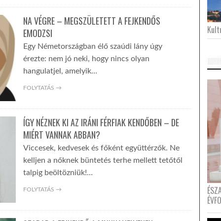
NA VÉGRE – MEGSZÜLETETT A FEJKENDŐS
Kultu
EMODZSI
Egy Németországban élő szaúdi lány úgy
érezte: nem jó neki, hogy nincs olyan
hangulatjel, amelyik…
FOLYTATÁS →
ÍGY NÉZNEK KI AZ IRÁNI FÉRFIAK KENDŐBEN – DE
MIÉRT VANNAK ABBAN?
Viccesek, kedvesek és főként együttérzők. Ne
kelljen a nőknek büntetés terhe mellett tetőtől
talpig beöltözniük!…
ÉSZ
FOLYTATÁS →
ÉVF