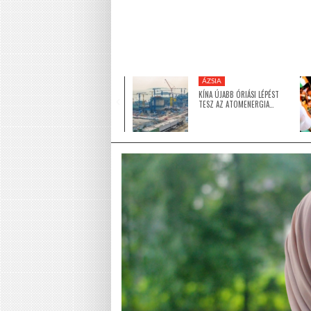
KÖZEL-KELET
ÁZSIA
5 MILLIÓ DOLLÁRRAL
KÍNA ÚJABB ÓRIÁSI LÉPÉST
TÁMOGATJA AZ EGYESÜLT
TESZ AZ ATOMENERGIA…
ARAB…