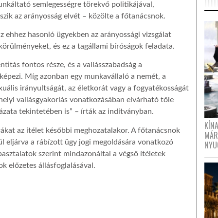
nkáltató semlegességre törekvő politikájával,
zik az arányosság elvét – közölte a főtanácsnok.
 az ehhez hasonló ügyekben az arányossági vizsgálat
körülményeket, és ez a tagállami bíróságok feladata.
ntitás fontos része, és a vallásszabadság a
 képezi. Míg azonban egy munkavállaló a nemét, a
xuális irányultságát, az életkorát vagy a fogyatékosságát
elyi vallásgyakorlás vonatkozásában elvárható tőle
ázata tekintetében is” – írták az indítványban.
KÍN
rákat az ítélet későbbi meghozatalakor. A főtanácsnok
MÁR
ül eljárva a rábízott ügy jogi megoldására vonatkozó
NYU
apasztalatok szerint mindazonáltal a végső ítéletek
 előzetes állásfoglalásával.