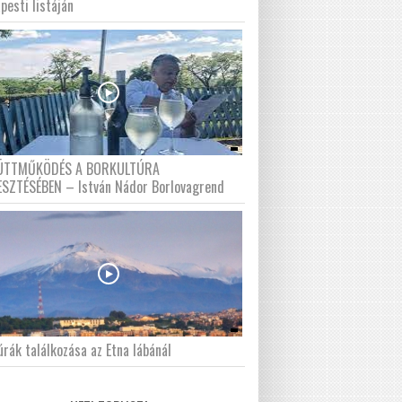
pesti listáján
ÜTTMŰKÖDÉS A BORKULTÚRA
ESZTÉSÉBEN – István Nádor Borlovagrend
́rák találkozása az Etna lábánál