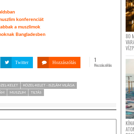
aldsban
muszlim konferenciát
szabbak a muszlimok
imoknak Bangladesben
80 
VAR
VÍZ
1
Twitter
Hozzászólás
Hozzászólás
ZEL-KELET
KÖZEL-KELET - ISZLÁM VILÁGA
LÁM
MUSZLIM
TILTÁS
KÍNA
ATO