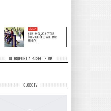
ÁZSIA
KÖZEL-KELET
KÍNA LAKOSSÁGA GYORS
A HAGYOMÁNY ÉS A 
ÜTEMBEN ÖREGSZIK: MÁR
ÉPÍTÉSZET TALÁLKOZ
MINDEN…
GLOBOPORT A FACEBOOKON!
GLOBOTV