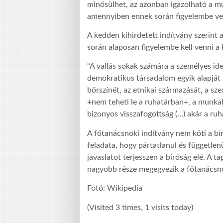
minősülhet, az azonban igazolható a mu
amennyiben ennek során figyelembe ves
A kedden kihirdetett indítvány szerint
során alaposan figyelembe kell venni a 
“A vallás sokak számára a személyes ide
demokratikus társadalom egyik alapját
bőrszínét, az etnikai származását, a sze
+nem teheti le a ruhatárban+, a munkah
bizonyos visszafogottság (…) akár a ruh
A főtanácsnoki indítvány nem köti a bí
feladata, hogy pártatlanul és független
javaslatot terjesszen a bíróság elé. A t
nagyobb része megegyezik a főtanácsnok
Fotó: Wikipedia
(Visited 3 times, 1 visits today)