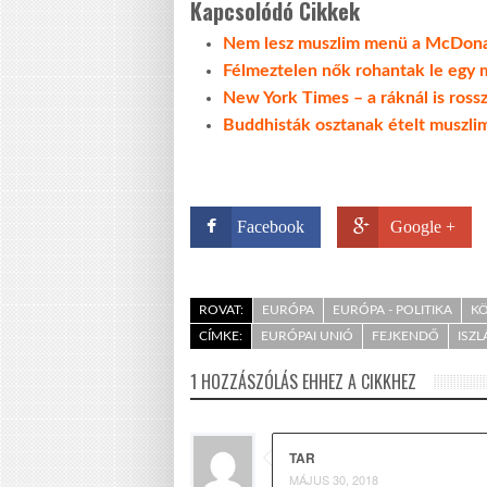
Kapcsolódó Cikkek
Nem lesz muszlim menü a McDon
Félmeztelen nők rohantak le egy 
New York Times – a ráknál is ros
Buddhisták osztanak ételt muszl
Facebook
Google +
ROVAT:
EURÓPA
EURÓPA - POLITIKA
KÖ
CÍMKE:
EURÓPAI UNIÓ
FEJKENDŐ
ISZ
1 HOZZÁSZÓLÁS EHHEZ A CIKKHEZ
TAR
MÁJUS 30, 2018