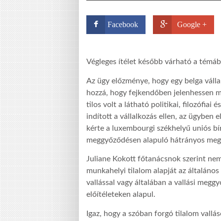
Facebook
Google +
Végleges ítélet később várható a témáb
Az ügy előzménye, hogy egy belga vállal
hozzá, hogy fejkendőben jelenhessen m
tilos volt a látható politikai, filozófiai 
indított a vállalkozás ellen, az ügyben 
kérte a luxembourgi székhelyű uniós bír
meggyőződésen alapuló hátrányos megkü
Juliane Kokott főtanácsnok szerint ne
munkahelyi tilalom alapját az általáno
vallással vagy általában a vallási meg
előítéleteken alapul.
Igaz, hogy a szóban forgó tilalom vall