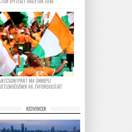
KTOR ÉPÍTÉSÉT HAGYTÁK JÓVÁ
FÁNTCSONTPART MA ÜNNEPLI
GETLENSÉGÉNEK 66. ÉVFORDULÓJÁT
KEDVENCEK