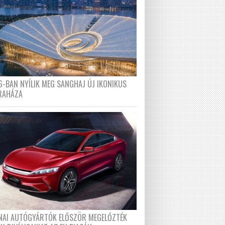
6-BAN NYÍLIK MEG SANGHAJ ÚJ IKONIKUS
RAHÁZA
ÍNAI AUTÓGYÁRTÓK ELŐSZÖR MEGELŐZTÉK