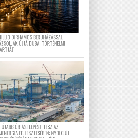
MILLIÓ DIRHAMOS BERUHÁZÁSSAL
ÁZSOLJÁK ÚJJÁ DUBAI TÖRTÉNELMI
PARTJÁT
 ÚJABB ÓRIÁSI LÉPÉST TESZ AZ
MENERGIA FEJLESZTÉSÉBEN: NYOLC ÚJ