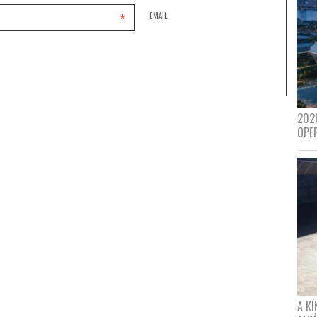
*
EMAIL
202
OPE
A K