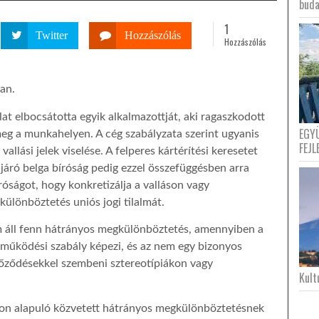
buda
1
Twitter
Hozzászólás
Hozzászólás
an.
at elbocsátotta egyik alkalmazottját, aki ragaszkodott
EGY
eg a munkahelyen. A cég szabályzata szerint ugyanis
FEJL
és vallási jelek viselése. A felperes kártérítési keresetet
eljáró belga bíróság pedig ezzel összefüggésben arra
óságot, hogy konkretizálja a valláson vagy
lönböztetés uniós jogi tilalmát.
m áll fenn hátrányos megkülönböztetés, amennyiben a
s működési szabály képezi, és az nem egy bizonyos
győződésekkel szembeni sztereotípiákon vagy
Kultu
áson alapuló közvetett hátrányos megkülönböztetésnek