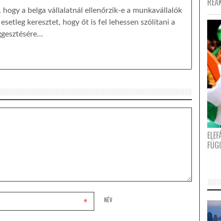
REA
, hogy a belga vállalatnál ellenőrzik-e a munkavállalók
setleg keresztet, hogy őt is fel lehessen szólítani a
üggesztésére…
ELE
FÜG
*
NÉV