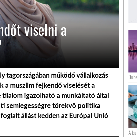
ndőt viselni a
?
ely tagországában működő vállalkozás
Duba
k a muszlim fejkendő viselését a
ilalom igazolható a munkáltató által
zeti semlegességre törekvő politika
foglalt állást kedden az Európai Unió
A bu