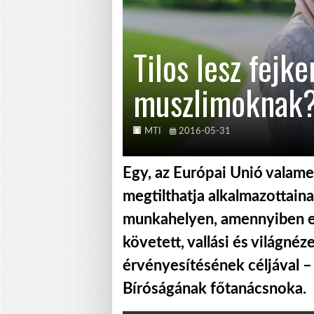
Tilos lesz fejke
muszlimoknak
MTI
2016-05-31
Egy, az Európai Unió valam
megtilthatja alkalmazottaina
munkahelyen, amennyiben e t
követett, vallási és világné
érvényesítésének céljával – 
Bíróságának főtanácsnoka.