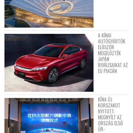
A KÍNAI
AUTÓGYÁRTÓK
ELŐSZÖR
MEGELŐZTÉK
JAPÁN
RIVÁLISAIKAT AZ
EU PIACÁN
KÍNA ÚJ
KORSZAKOT
NYITOTT:
MEGNYÍLT AZ
ORSZÁG ELSŐ
ŰR-