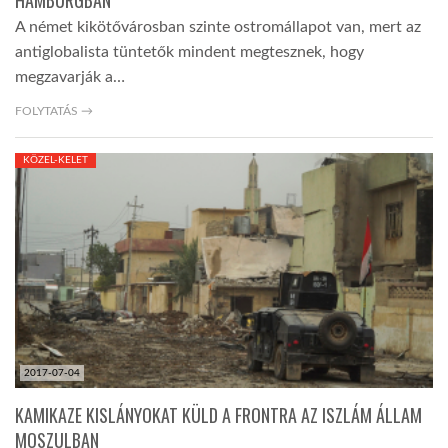
HAMBURGBAN
A német kikötővárosban szinte ostromállapot van, mert az
antiglobalista tüntetők mindent megtesznek, hogy
megzavarják a…
FOLYTATÁS →
KÖZEL-KELET
2017-07-04
KAMIKAZE KISLÁNYOKAT KÜLD A FRONTRA AZ ISZLÁM ÁLLAM
MOSZULBAN