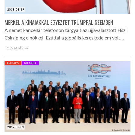
2018-03-19
MERKEL A KÍNAIAKKAL EGYEZTET TRUMPPAL SZEMBEN
A német kancellár telefonon tárgyalt az újjáválasztott Hszi
Csin-ping elnökkel. Ezúttal a globális kereskedelem volt…
FOLYTATÁS →
EURÓPA
KIEMELT
2017-07-09