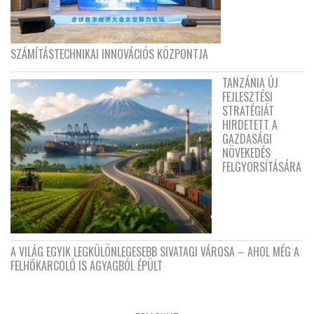
SZÁMÍTÁSTECHNIKAI INNOVÁCIÓS KÖZPONTJA
TANZÁNIA ÚJ
FEJLESZTÉSI
STRATÉGIÁT
HIRDETETT A
GAZDASÁGI
NÖVEKEDÉS
FELGYORSÍTÁSÁRA
A VILÁG EGYIK LEGKÜLÖNLEGESEBB SIVATAGI VÁROSA – AHOL MÉG A
FELHŐKARCOLÓ IS AGYAGBÓL ÉPÜLT