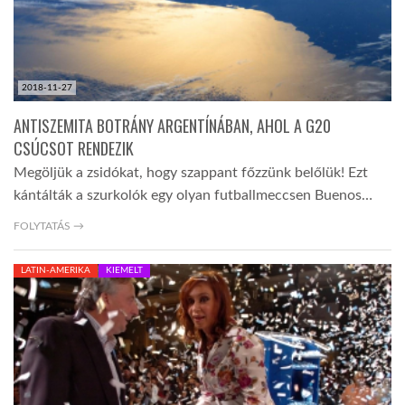
2018-11-27
ANTISZEMITA BOTRÁNY ARGENTÍNÁBAN, AHOL A G20
CSÚCSOT RENDEZIK
Megöljük a zsidókat, hogy szappant főzzünk belőlük! Ezt
kántálták a szurkolók egy olyan futballmeccsen Buenos…
FOLYTATÁS →
LATIN-AMERIKA
KIEMELT