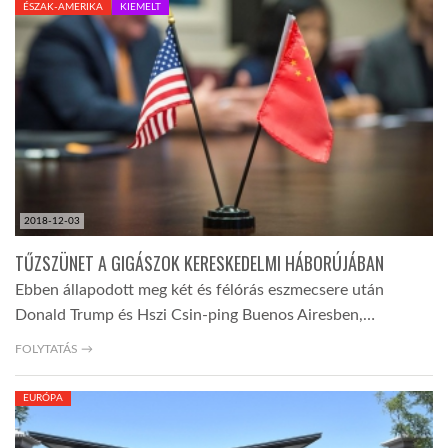
ÉSZAK-AMERIKA
KIEMELT
TROPICALMAGAZIN
GLOBOTV
AFRIKA TUDÁSTÁR
2018-12-03
A NAP SZÉPE
TŰZSZÜNET A GIGÁSZOK KERESKEDELMI HÁBORÚJÁBAN
Ebben állapodott meg két és félórás eszmecsere után
LINKTR.EE
Donald Trump és Hszi Csin-ping Buenos Airesben,…
FOLYTATÁS →
GLOBOZSARU
EURÓPA
DOBRAVERO.HU