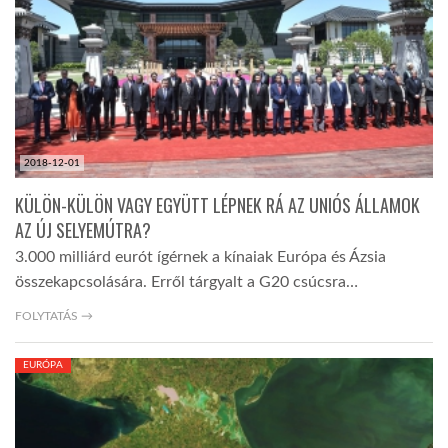
LATIMO.HU
GLOBOBOOK
2018-12-01
KÜLÖN-KÜLÖN VAGY EGYÜTT LÉPNEK RÁ AZ UNIÓS ÁLLAMOK
AZ ÚJ SELYEMÚTRA?
3.000 milliárd eurót ígérnek a kínaiak Európa és Ázsia
összekapcsolására. Erről tárgyalt a G20 csúcsra…
FOLYTATÁS →
EURÓPA