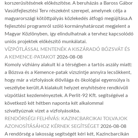
korszerűsítésének előkészítése. A beruházás a Baross Gábor
Vasútfejlesztési Terv részeként szerepel, amelynek célja a
magyarországi kötöttpályás közlekedés átfogó megújítása.A
fejlesztési programról szóló kormányhatározat megjelent a
Magyar Közlönyben, így elindulhatnak a tervhez kapcsolódó
uniós projektek előkészítő munkálatai.
VÍZPÓTLÁSSAL MENTENÉK A KISZÁRADÓ BÓZSVÁT ÉS
A KEMENCE-PATAKOT
2026-08-08
Komoly vízhiány alakult ki a térségben a tartós aszály miatt:
a Bózsva és a Kemence-patak vízszintje annyira lecsökkent,
hogy már a vízfolyások élővilága és ökológiai egyensúlya is
veszélybe került.A kialakult helyzet enyhítésére rendkívüli
vízpótlást kezdeményeztek. A Perlit-92 Kft. segítségével a
következő két hétben naponta két alkalommal
szivattyúznak vizet a vízfolyásokba.
RENDŐRSÉGI FELHÍVÁS: KAZINCBARCIKAI TOLVAJOK
AZONOSÍTÁSÁHOZ KÉRNEK SEGÍTSÉGET
2026-08-08
A rendőrség a lakosság segítségét kéri két, Kazincbarcikán