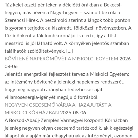
Tűz keletkezett pénteken a délelőtti órákban a Bekecsi-
hegyen, más néven a Nagy-hegyen – számolt be róla a
Szerencsi Hírek. A beszámoló szerint a lángok több ponton
is gyorsan terjedtek a kiszáradt, földközeli növényzetben. A
tűz időnként a fák lombkoronáját is elérte, így a füst
messziről is jól látható volt. A környéken jelentős számban
találhatók szőlőültetvények, […]
BŐVÍTENÉ NAPERŐMŰVÉT A MISKOLCI EGYETEM
2026-
08-06
Jelentős energetikai fejlesztést tervez a Miskolci Egyetem:
az intézmény bővítené a jelenlegi napelemes rendszerét,
hogy még nagyobb arányban fedezhesse saját
villamosenergia-igényét megújuló forrásból.
NEGYVEN CSECSEMŐ VÁRJA A HAZAJUTÁST A
MISKOLCI KÓRHÁZBAN
2026-08-06
A Borsod-Abaúj-Zemplén Vármegyei Központi Kórházban
jelenleg negyven olyan csecsemő tartózkodik, akik egészségi
állapotuk alapján már elhagyhatnák az intézményt, azonban