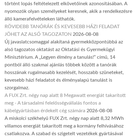
történt lopás feltételezett elkövetőinek azonosításában. A
nyomozók olyan személyeket keresnek, akik a rendelkezésre
álló kamerafelvételeken láthatók.
RÖVIDEBB TANÓRÁK ÉS KEVESEBB HÁZI FELADAT
JÖHET AZ ALSÓ TAGOZATON
2026-08-08
Új javaslatcsomaggal alakítaná gyermekközpontúbbá az
alsó tagozatos oktatást az Oktatási és Gyermekügyi
Minisztérium. A „Legyen élmény a tanulás!” című, 14
pontból álló szakmai ajánlás többek között a tanórák
hosszának rugalmasabb kezelését, hosszabb szüneteket,
kevesebb házi feladatot és élményalapú tanulást is
szorgalmaz.
A FUX Zrt. négy nap alatt 8 Megawatt energiát takarított
meg - A társadalmi felelősségvállalás fontos a
kábelgyártásban érdekelt cég számára
2026-08-08
A miskolci székhelyű FUX Zrt. négy nap alatt 8,32 MWh
villamos energiát takarított meg a kormány felhívásához
csatlakozva. A szabad és szigetelt vezetékek gyártásával