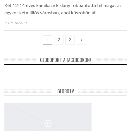
Két 12-14 éves kamikaze kislány robbantotta fel magát az
egykor kétmilliós városban, ahol küszöbön áll…
FOLYTATÁS →
1
2
3
GLOBOPORT A FACEBOOKON!
GLOBOTV