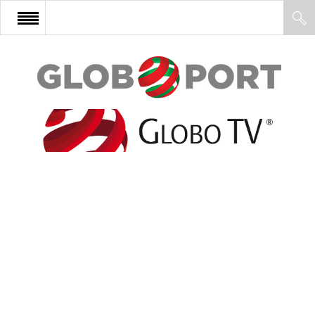
FŐOLDAL
AFRIKA
EURÓPA
ÁZSIA
ÉSZAK-AMERIKA
LATIN-AMERIKA