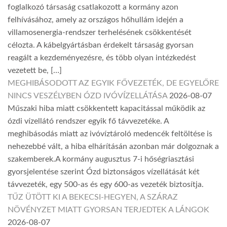
foglalkozó társaság csatlakozott a kormány azon
felhívásához, amely az országos hőhullám idején a
villamosenergia-rendszer terhelésének csökkentését
célozta. A kábelgyártásban érdekelt társaság gyorsan
reagált a kezdeményezésre, és több olyan intézkedést
vezetett be, […]
MEGHIBÁSODOTT AZ EGYIK FŐVEZETÉK, DE EGYELŐRE
NINCS VESZÉLYBEN ÓZD IVÓVÍZELLÁTÁSA
2026-08-07
Műszaki hiba miatt csökkentett kapacitással működik az
ózdi vízellátó rendszer egyik fő távvezetéke. A
meghibásodás miatt az ivóvíztároló medencék feltöltése is
nehezebbé vált, a hiba elhárításán azonban már dolgoznak a
szakemberek.A kormány augusztus 7-i hőségriasztási
gyorsjelentése szerint Ózd biztonságos vízellátását két
távvezeték, egy 500-as és egy 600-as vezeték biztosítja.
TŰZ ÜTÖTT KI A BEKECSI-HEGYEN, A SZÁRAZ
NÖVÉNYZET MIATT GYORSAN TERJEDTEK A LÁNGOK
2026-08-07