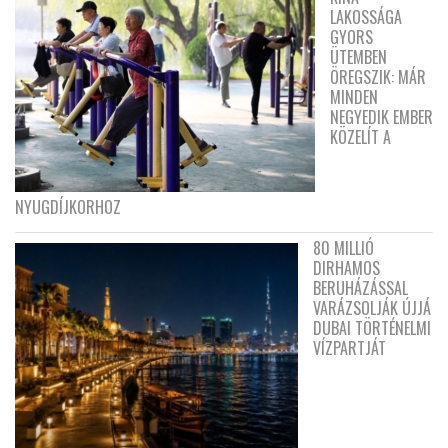
LAKOSSÁGA
GYORS
ÜTEMBEN
ÖREGSZIK: MÁR
MINDEN
NEGYEDIK EMBER
KÖZELÍT A
NYUGDÍJKORHOZ
80 MILLIÓ
DIRHAMOS
BERUHÁZÁSSAL
VARÁZSOLJÁK ÚJJÁ
DUBAI TÖRTÉNELMI
VÍZPARTJÁT