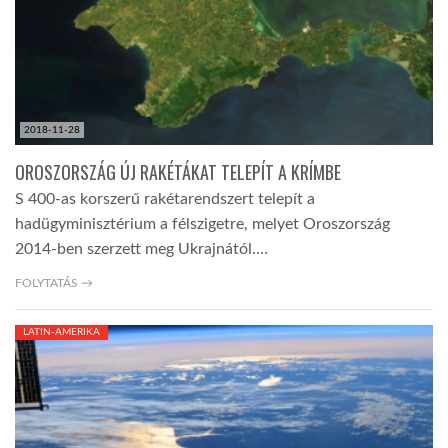
2018-11-28
OROSZORSZÁG ÚJ RAKÉTÁKAT TELEPÍT A KRÍMBE
S 400-as korszerű rakétarendszert telepít a
hadügyminisztérium a félszigetre, melyet Oroszország
2014-ben szerzett meg Ukrajnától.…
FOLYTATÁS →
LATIN-AMERIKA