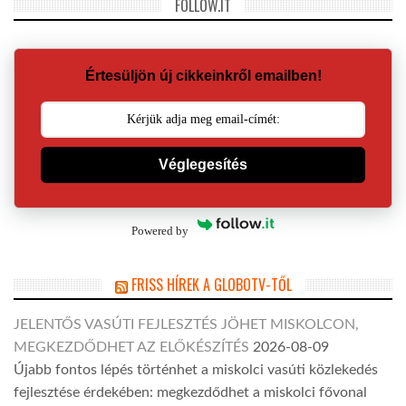
FOLLOW.IT
Értesüljön új cikkeinkről emailben!
Véglegesítés
Powered by
FRISS HÍREK A GLOBOTV-TŐL
JELENTŐS VASÚTI FEJLESZTÉS JÖHET MISKOLCON,
MEGKEZDŐDHET AZ ELŐKÉSZÍTÉS
2026-08-09
Újabb fontos lépés történhet a miskolci vasúti közlekedés
fejlesztése érdekében: megkezdődhet a miskolci fővonal