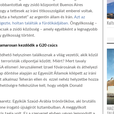
robbantottak egy zsidó központot Buenos Aires
gy a tettesek az iráni titkosszolgálat emberei voltak.
ázta a helyzetet” az argentin állam és Irán.
Azt az
Kultu
égezte, holtan találták a fürdőkádjában.
Öngyilkosság –
emcsak a zsidó közösség – amely egyébként a legnagyobb
 gyilkosság történt.
t hamarosan kezdődik a G20 csúcs
hető helyszínen találkoznak a világ vezetői, akik közül
terroristák célpontjai között. Miért? Mert tavaly
 elismeri Jeruzsálemet Izrael fővárosának és áthelyezi
 döntése alapján az Egyesült Államok kilépett az iráni
t alkalmaz Teherán ellen és ezzel nehéz helyzetbe hozza
shetőségre felkészülve kell, hogy védjék Donald
aaretz. Egyikük Szaúd-Arábia trónörököse, aki brutális
HAG
llene írogató újságírót Isztambulban. A meggyilkolt
TAL
ris tagja volt. Ez a szervezet elvben ugyan lemondott a