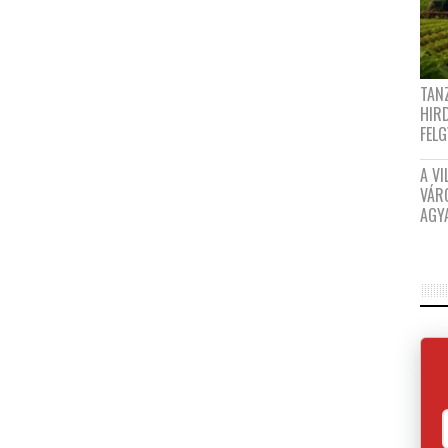
TANZ
HIR
FEL
A VI
VÁR
AGY