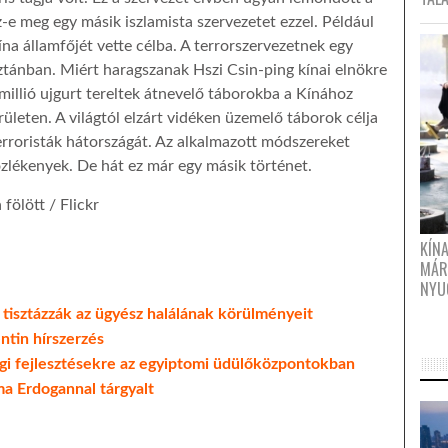
-e meg egy másik iszlamista szervezetet ezzel. Például
ína államfőjét vette célba. A terrorszervezetnek egy
ztánban. Miért haragszanak Hszi Csin-ping kínai elnökre
millió ujgurt tereltek átnevelő táborokba a Kínához
leten. A világtól elzárt vidéken üzemelő táborok célja
erroristák hátországát. Az alkalmazott módszereket
zlékenyek. De hát ez már egy másik történet.
fölött / Flickr
KÍN
MÁR
NYU
 tisztázzák az ügyész halálának körülményeit
ntin hírszerzés
gi fejlesztésekre az egyiptomi üdülőközpontokban
a Erdogannal tárgyalt