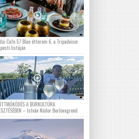
dai Cafe 57 Blue étterem 6. a Tripadvisor
pesti listáján
ÜTTMŰKÖDÉS A BORKULTÚRA
ESZTÉSÉBEN – István Nádor Borlovagrend