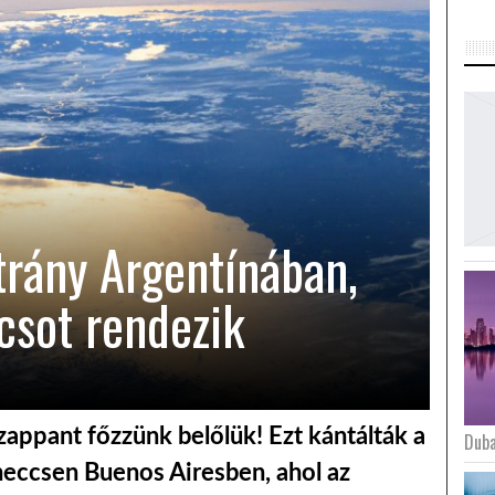
trány Argentínában,
csot rendezik
zappant főzzünk belőlük! Ezt kántálták a
Duba
meccsen Buenos Airesben, ahol az