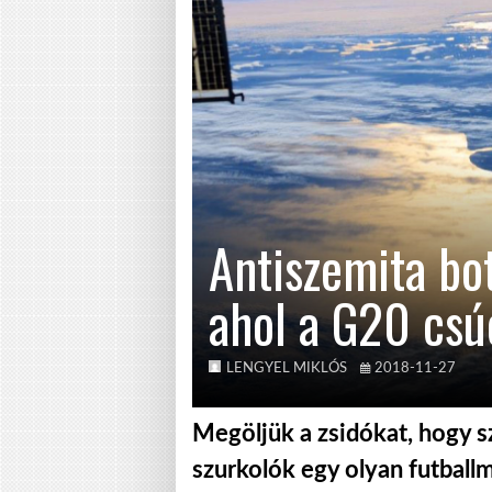
Antiszemita bo
ahol a G20 csú
LENGYEL MIKLÓS
2018-11-27
Megöljük a zsidókat, hogy s
szurkolók egy olyan futball