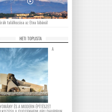
́rák találkozása az Etna lábánál
HETI TOPLISTA
A
YOMÁNY ÉS A MODERN ÉPÍTÉSZET
ÁLKOZÁSA A GUGGENHEIM ABU DHABIBAN