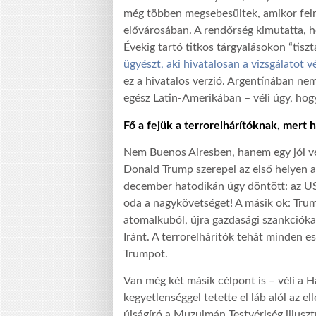
még többen megsebesültek, amikor fel
elővárosában. A rendőrség kimutatta, ho
Évekig tartó titkos tárgyalásokon “tiszt
ügyészt, aki hivatalosan a vizsgálatot v
ez a hivatalos verzió. Argentínában n
egész Latin-Amerikában – véli úgy, hogy
Fő a fejük a terrorelhárítóknak, mer
Nem Buenos Airesben, hanem egy jól véd
Donald Trump szerepel az első helyen a 
december hatodikán úgy döntött: az USA
oda a nagykövetséget! A másik ok: Trump
atomalkuból, újra gazdasági szankcióka
Iránt. A terrorelhárítók tehát minden e
Trumpot.
Van még két másik célpont is – véli a H
kegyetlenséggel tetette el láb alól az e
újságíró a Muzulmán Testvériség illuszt