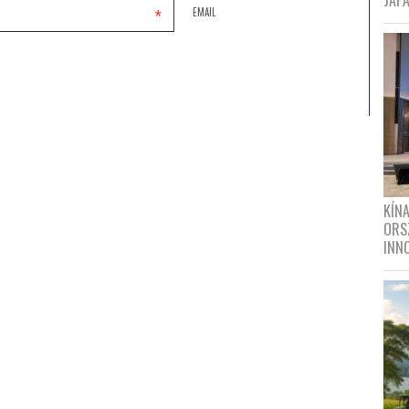
JAPÁ
*
EMAIL
KÍN
ORS
INN