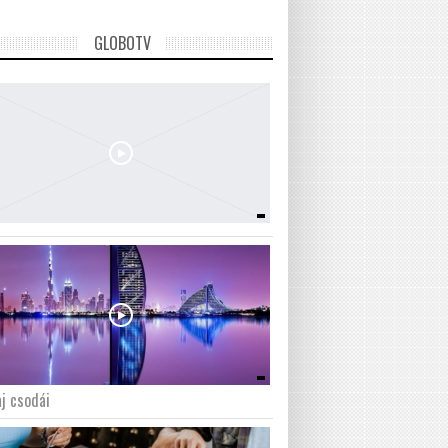
GLOBOTV
j csodái