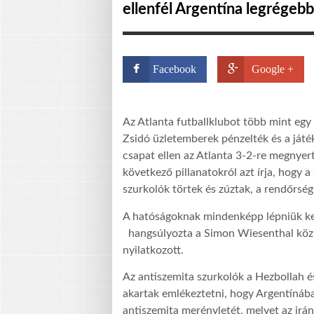
ellenfél Argentína legrégebb
Facebook
Google +
Az Atlanta futballklubot több mint egy
Zsidó üzletemberek pénzelték és a játék
csapat ellen az Atlanta 3-2-re megnyert
következő pillanatokról azt írja, hogy 
szurkolók törtek és zúztak, a rendőrsé
A hatóságoknak mindenképp lépniük kell
hangsúlyozta a Simon Wiesenthal közp
nyilatkozott.
Az antiszemita szurkolók a Hezbollah és
akartak emlékeztetni, hogy Argentínáb
antiszemita merényletét, melyet az irán