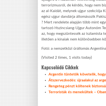
terrorizmusról, de kérdés, hogy nem bíz
az al-Kaidát, melynek ujgur szekciója K
egész ujgur dandárja állomásozik Pakis
? Mert rendelete alapján több mint egy
tartozó Hszincsiang-Ujgur Autonóm Terü
az, hogy megszüntessék az iszlamista t
illetően a kínaiak nem különösebben kö
Fotó: a nemzetközi űrállomás Argentína 
(Visited 2 times, 1 visits today)
Kapcsolódó Cikkek
Argentin tüntetők követelik, hogy
Átszervezkedés: újraalakul az arge
Rengeteg pénzt költenek biztonsá
Terroristák és menekültek – Obam