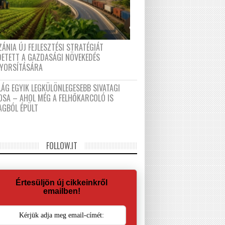
ÁNIA ÚJ FEJLESZTÉSI STRATÉGIÁT
DETETT A GAZDASÁGI NÖVEKEDÉS
GYORSÍTÁSÁRA
LÁG EGYIK LEGKÜLÖNLEGESEBB SIVATAGI
OSA – AHOL MÉG A FELHŐKARCOLÓ IS
AGBÓL ÉPÜLT
FOLLOW.IT
Értesüljön új cikkeinkről
emailben!