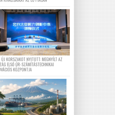
N RIVÁLISAIKAT AZ EU PIACÁN
A ÚJ KORSZAKOT NYITOTT: MEGNYÍLT AZ
ZÁG ELSŐ ŰR-SZÁMÍTÁSTECHNIKAI
OVÁCIÓS KÖZPONTJA