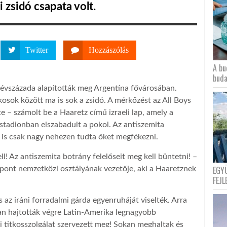
i zsidó csapata volt.
Twitter
Hozzászólás
A bu
buda
 évszázada alapították meg Argentína fővárosában.
osok között ma is sok a zsidó. A mérkőzést az All Boys
e – számolt be a Haaretz című izraeli lap, amely a
a stadionban elszabadult a pokol. Az antiszemita
g is csak nagy nehezen tudta őket megfékezni.
! Az antiszemita botrány felelőseit meg kell büntetni! –
EGY
ont nemzetközi osztályának vezetője, aki a Haaretznek
FEJL
 az iráni forradalmi gárda egyenruháját viselték. Arra
an hajtották végre Latin-Amerika legnagyobb
i titkosszolgálat szervezett meg! Sokan meghaltak és