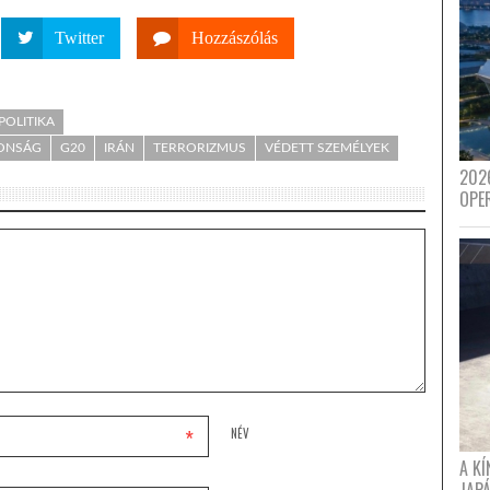
Twitter
Hozzászólás
POLITIKA
TONSÁG
G20
IRÁN
TERRORIZMUS
VÉDETT SZEMÉLYEK
202
OPE
*
NÉV
A K