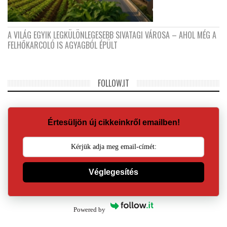
A VILÁG EGYIK LEGKÜLÖNLEGESEBB SIVATAGI VÁROSA – AHOL MÉG A
FELHŐKARCOLÓ IS AGYAGBÓL ÉPÜLT
FOLLOW.IT
Értesüljön új cikkeinkről emailben!
Véglegesítés
Powered by