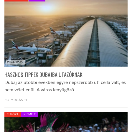
KÖZEL-KELET
AUSZTRÁLIA
A VILÁG ITTHON
2024-12-29
MÉDIA
HASZNOS TIPPEK DUBAJBA UTAZÓKNAK
Dubaj az utóbbi években egyre népszerűbb úti céllá vált, és
nem véletlenül. A város lenyűgöző…
FOLYTATÁS →
GLOBOTV BP
EURÓPA
KIEMELT
HÍR3D