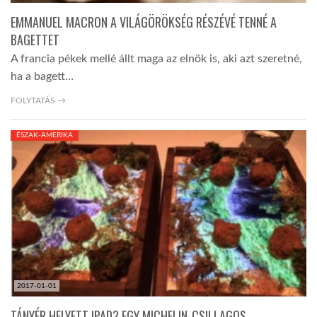
EMMANUEL MACRON A VILÁGÖRÖKSÉG RÉSZÉVÉ TENNÉ A
BAGETTET
A francia pékek mellé állt maga az elnök is, aki azt szeretné,
ha a bagett…
FOLYTATÁS →
ÉSZAK-AMERIKA
2017-01-01
TÁNYÉR HELYETT IPAD? EGY MICHELIN-CSILLAGOS