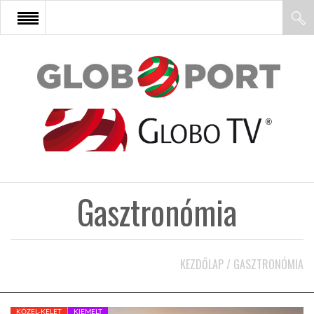
FŐOLDAL
AFRIKA
EURÓPA
Gasztronómia
ÁZSIA
ÉSZAK-AMERIKA
KEZDŐLAP
/
GASZTRONÓMIA
LATIN-AMERIKA
KÖZEL-KELET
KIEMELT