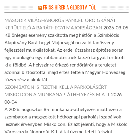
FRISS HÍREK A GLOBOTV-TŐL
MÁSODIK VILÁGHÁBORÚS PÁNCÉLTÖRŐ GRÁNÁT
KERÜLT ELŐ A BARÁTHEGYI MAJORSÁGBAN
2026-08-05
Különleges esemény szakította meg hétfőn a Szimbiózis
Alapítvány Baráthegyi Majorságában zajló tanösvény-
fejlesztési munkálatokat. Az erdei útszakasz építése során
egy munkagép egy robbanótestnek látszó tárgyat fordított
ki a földből.A helyszínre érkező rendőrjárőr a területet
azonnal biztosította, majd értesítette a Magyar Honvédség
tűzszerész alakulatát.
SZOMBATON IS FIZETNI KELL A PARKOLÁSÉRT
MISKOLCON A MUNKANAP-ÁTHELYEZÉS MIATT
2026-
08-04
A 2026. augusztus 8-i munkanap-áthelyezés miatt ezen a
szombaton a megszokott hétköznapi parkolási szabályok
lesznek érvényben Miskolcon. Ez azt jelenti, hogy a Miskolci
Városgazda Nonprofit Kft. által üzemeltetett felszíni