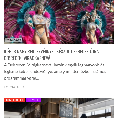
TROPICALMAGAZIN
GLOBOTV
2024-08-17
AFRIKA TUDÁSTÁR
IDÉN IS NAGY RENDEZVÉNNYEL KÉSZÜL DEBRECEN ÚJRA
DEBRECENI VIRÁGKARNEVÁL!
A NAP SZÉPE
A Debreceni Virágkarnevál hazánk egyik legnagyobb és
legismertebb rendezvénye, amely minden évben számos
programmal várja…
LINKTR.EE
FOLYTATÁS →
GLOBOZSARU
KÖZEL-KELET
KIEMELT
DOBRAVERO.HU