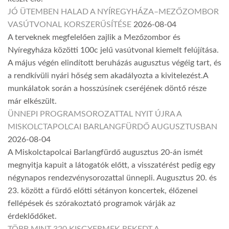
JÓ ÜTEMBEN HALAD A NYÍREGYHÁZA–MEZŐZOMBOR
VASÚTVONAL KORSZERŰSÍTÉSE
2026-08-04
A terveknek megfelelően zajlik a Mezőzombor és
Nyíregyháza közötti 100c jelű vasútvonal kiemelt felújítása.
A május végén elindított beruházás augusztus végéig tart, és
a rendkívüli nyári hőség sem akadályozta a kivitelezést.A
munkálatok során a hosszúsínek cseréjének döntő része
már elkészült.
ÜNNEPI PROGRAMSOROZATTAL NYIT ÚJRA A
MISKOLCTAPOLCAI BARLANGFÜRDŐ AUGUSZTUSBAN
2026-08-04
A Miskolctapolcai Barlangfürdő augusztus 20-án ismét
megnyitja kapuit a látogatók előtt, a visszatérést pedig egy
négynapos rendezvénysorozattal ünnepli. Augusztus 20. és
23. között a fürdő előtti sétányon koncertek, élőzenei
fellépések és szórakoztató programok várják az
érdeklődőket.
TÖBB MINT 320 KISGYERMEK REKEDT A