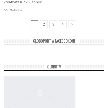
kreativitásunk – ennek…
FOLYTATÁS →
1
2
3
4
GLOBOPORT A FACEBOOKON!
GLOBOTV