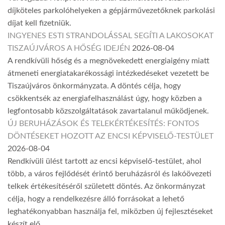
díjköteles parkolóhelyeken a gépjárművezetőknek parkolási
díjat kell fizetniük.
INGYENES ESTI STRANDOLÁSSAL SEGÍTI A LAKOSOKAT
TISZAÚJVÁROS A HŐSÉG IDEJÉN
2026-08-04
A rendkívüli hőség és a megnövekedett energiaigény miatt
átmeneti energiatakarékossági intézkedéseket vezetett be
Tiszaújváros önkormányzata. A döntés célja, hogy
csökkentsék az energiafelhasználást úgy, hogy közben a
legfontosabb közszolgáltatások zavartalanul működjenek.
ÚJ BERUHÁZÁSOK ÉS TELEKÉRTÉKESÍTÉS: FONTOS
DÖNTÉSEKET HOZOTT AZ ENCSI KÉPVISELŐ-TESTÜLET
2026-08-04
Rendkívüli ülést tartott az encsi képviselő-testület, ahol
több, a város fejlődését érintő beruházásról és lakóövezeti
telkek értékesítéséről született döntés. Az önkormányzat
célja, hogy a rendelkezésre álló forrásokat a lehető
leghatékonyabban használja fel, miközben új fejlesztéseket
készít elő.