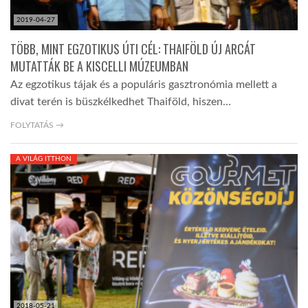
2019-04-27
TÖBB, MINT EGZOTIKUS ÚTI CÉL: THAIFÖLD ÚJ ARCÁT
MUTATTÁK BE A KISCELLI MÚZEUMBAN
Az egzotikus tájak és a populáris gasztronómia mellett a
divat terén is büszkélkedhet Thaiföld, hiszen…
FOLYTATÁS →
A VILÁG ITTHON
2018-05-21