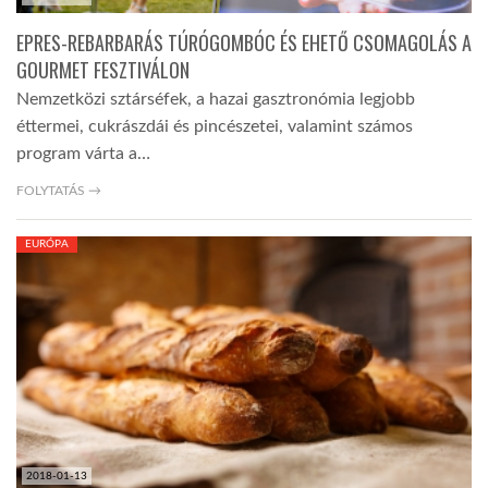
EPRES-REBARBARÁS TÚRÓGOMBÓC ÉS EHETŐ CSOMAGOLÁS A
GOURMET FESZTIVÁLON
Nemzetközi sztárséfek, a hazai gasztronómia legjobb
éttermei, cukrászdái és pincészetei, valamint számos
program várta a…
FOLYTATÁS →
EURÓPA
2018-01-13