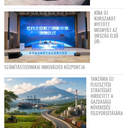
KÍNA ÚJ
KORSZAKOT
NYITOTT:
MEGNYÍLT AZ
ORSZÁG ELSŐ
ŰR-
SZÁMÍTÁSTECHNIKAI INNOVÁCIÓS KÖZPONTJA
TANZÁNIA ÚJ
FEJLESZTÉSI
STRATÉGIÁT
HIRDETETT A
GAZDASÁGI
NÖVEKEDÉS
FELGYORSÍTÁSÁRA