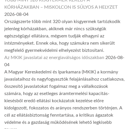
KÓRHÁZAKBAN – MISKOLCON IS SÚLYOS A HELYZET
2026-08-04
Országszerte több mint 320 olyan kisgyermek tartózkodik
jelenleg kórházakban, akiknek már nincs szükségük
egészségügyi ellátásra, mégsem tudják elhagyni az
intézményeket. Ennek oka, hogy számukra nem sikerült
megfelelő gyermekvédelmi elhelyezést biztosítani.
Az MKIK javaslatai az energiaválságos időszakban
2026-08-
04
A Magyar Kereskedelmi és Iparkamara (MKIK) a kormány
javaslataihoz és nagyfogyasztók felajánlásaihoz csatlakozva,
összesítő javaslatokat fogalmaz meg a vállalkozások
számára, hogy az esetleges áramtermelési kapacitás-
kiesésből eredő ellátási kockázatok kezelése előre
kidolgozott, fokozatos és arányos rendszerben történjen. A
cél az ellátásbiztonság fenntartása, a kritikus ágazatok
védelme és a gazdaság működésének lehető legkisebb