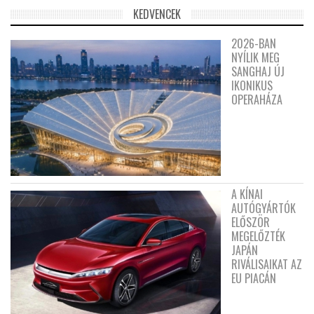
KEDVENCEK
2026-BAN
NYÍLIK MEG
SANGHAJ ÚJ
IKONIKUS
OPERAHÁZA
A KÍNAI
AUTÓGYÁRTÓK
ELŐSZÖR
MEGELŐZTÉK
JAPÁN
RIVÁLISAIKAT AZ
EU PIACÁN