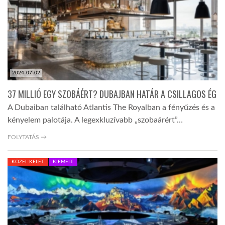
LATIMO.HU
GLOBOBOOK
2024-07-02
37 MILLIÓ EGY SZOBÁÉRT? DUBAJBAN HATÁR A CSILLAGOS ÉG
A Dubaiban található Atlantis The Royalban a fényűzés és a
kényelem palotája. A legexkluzívabb „szobaárért”…
FOLYTATÁS →
KÖZEL-KELET
KIEMELT