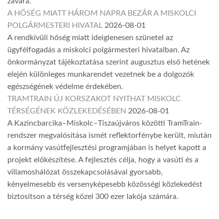
zavara.
A HŐSÉG MIATT HÁROM NAPRA BEZÁR A MISKOLCI
POLGÁRMESTERI HIVATAL
2026-08-01
A rendkívüli hőség miatt ideiglenesen szünetel az
ügyfélfogadás a miskolci polgármesteri hivatalban. Az
önkormányzat tájékoztatása szerint augusztus első hetének
elején különleges munkarendet vezetnek be a dolgozók
egészségének védelme érdekében.
TRAMTRAIN ÚJ KORSZAKOT NYITHAT MISKOLC
TÉRSÉGÉNEK KÖZLEKEDÉSÉBEN
2026-08-01
A Kazincbarcika–Miskolc–Tiszaújváros közötti TramTrain-
rendszer megvalósítása ismét reflektorfénybe került, miután
a kormány vasútfejlesztési programjában is helyet kapott a
projekt előkészítése. A fejlesztés célja, hogy a vasúti és a
villamoshálózat összekapcsolásával gyorsabb,
kényelmesebb és versenyképesebb közösségi közlekedést
biztosítson a térség közel 300 ezer lakója számára.