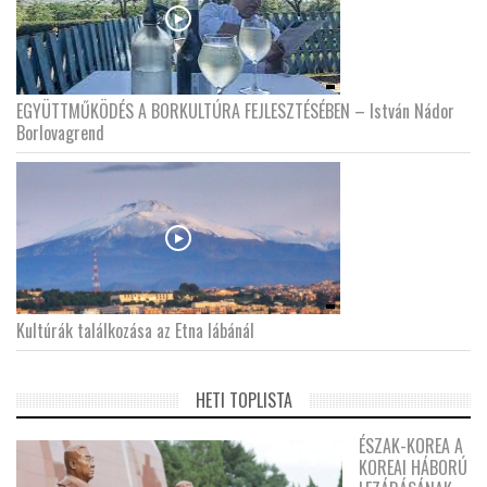
EGYÜTTMŰKÖDÉS A BORKULTÚRA FEJLESZTÉSÉBEN – István Nádor
Borlovagrend
Kultúrák találkozása az Etna lábánál
HETI TOPLISTA
ÉSZAK-KOREA A
KOREAI HÁBORÚ