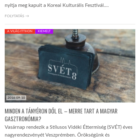
nyitja meg kapuit a Koreai Kulturális Fesztivál.…
FOLYTATÁS →
A VILÁG ITTHON
KIEMELT
2016-09-10
MINDEN A TÁNYÉRON DŐL EL – MERRE TART A MAGYAR
GASZTRONÓMIA?
Vasárnap rendezik a Stílusos Vidéki Éttermiség (SVÉT) éves
nagyrendezvényét Veszprémben. Örökségünk és