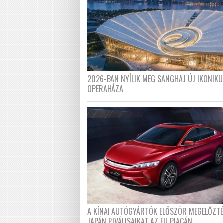
2026-BAN NYÍLIK MEG SANGHAJ ÚJ IKONIKU
OPERAHÁZA
A KÍNAI AUTÓGYÁRTÓK ELŐSZÖR MEGELŐZT
JAPÁN RIVÁLISAIKAT AZ EU PIACÁN