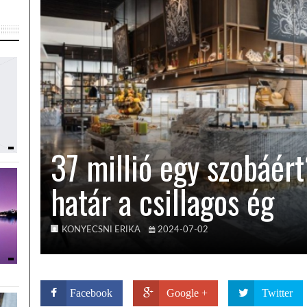
37 millió egy szobáér
határ a csillagos ég
KONYECSNI ERIKA
2024-07-02
Facebook
Google +
Twitter