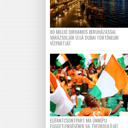
80 MILLIÓ DIRHAMOS BERUHÁZÁSSAL
VARÁZSOLJÁK ÚJJÁ DUBAI TÖRTÉNELMI
VÍZPARTJÁT
ELEFÁNTCSONTPART MA ÜNNEPLI
FÜGGETLENSÉGÉNEK 66. ÉVFORDULÓJÁT