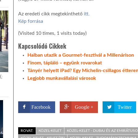
Az eredeti cikk megtekinthető
itt.
Kép forrása
(Visited 10 times, 1 visits today)
Kapcsolódó Cikkek
Halban utazik a Gourmet-fesztivál a Millenárison
Finom, tápláló – együnk rovarokat
Tányér helyett iPad? Egy Michelin-csillagos éttere
K:
Legjobb munkavállalási városok
Facebook
Google +
Twitter
ROVAT:
KÖZEL-KELET
KÖZEL-KELET - DUBAJ ÉS AZ EMIRÁTUS
KÖZEL-KELET - KELET ÍZEI
KÖZEL-KELET - TUDOMÁNY-TECHNIKA