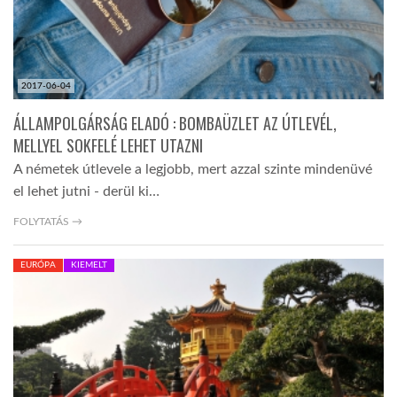
2017-06-04
ÁLLAMPOLGÁRSÁG ELADÓ : BOMBAÜZLET AZ ÚTLEVÉL,
MELLYEL SOKFELÉ LEHET UTAZNI
A németek útlevele a legjobb, mert azzal szinte mindenüvé
el lehet jutni - derül ki…
FOLYTATÁS →
EURÓPA
KIEMELT