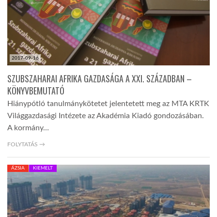
LATIMO.HU
GLOBOBOOK
2017-09-16
SZUBSZAHARAI AFRIKA GAZDASÁGA A XXI. SZÁZADBAN –
KÖNYVBEMUTATÓ
Hiánypótló tanulmánykötetet jelentetett meg az MTA KRTK
Világgazdasági Intézete az Akadémia Kiadó gondozásában.
A kormány…
FOLYTATÁS →
ÁZSIA
KIEMELT