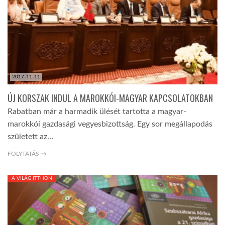
TROPICALMAGAZIN
GLOBOTV
2017-11-11
AFRIKA TUDÁSTÁR
ÚJ KORSZAK INDUL A MAROKKÓI-MAGYAR KAPCSOLATOKBAN
Rabatban már a harmadik ülését tartotta a magyar-
A NAP SZÉPE
marokkói gazdasági vegyesbizottság. Egy sor megállapodás
született az…
LINKTR.EE
FOLYTATÁS →
A VILÁG ITTHON
GLOBOZSARU
DOBRAVERO.HU