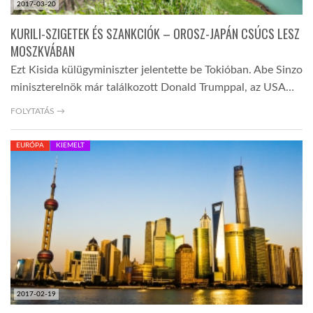
2017-03-20
KURILI-SZIGETEK ÉS SZANKCIÓK – OROSZ-JAPÁN CSÚCS LESZ
MOSZKVÁBAN
Ezt Kisida külügyminiszter jelentette be Tokióban. Abe Sinzo
miniszterelnök már találkozott Donald Trumppal, az USA…
FOLYTATÁS →
EURÓPA
KIEMELT
2017-02-19