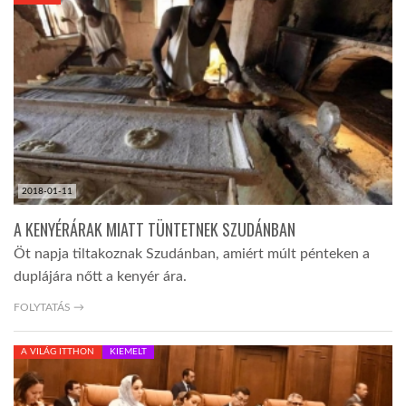
KÖZEL-KELET
AUSZTRÁLIA
A VILÁG ITTHON
2018-01-11
MÉDIA
A KENYÉRÁRAK MIATT TÜNTETNEK SZUDÁNBAN
Öt napja tiltakoznak Szudánban, amiért múlt pénteken a
duplájára nőtt a kenyér ára.
FOLYTATÁS →
GLOBOTV BP
A VILÁG ITTHON
KIEMELT
HÍR3D