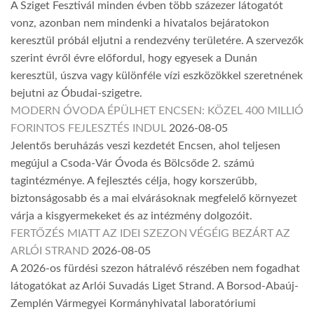
A Sziget Fesztivál minden évben több százezer látogatót
vonz, azonban nem mindenki a hivatalos bejáratokon
keresztül próbál eljutni a rendezvény területére. A szervezők
szerint évről évre előfordul, hogy egyesek a Dunán
keresztül, úszva vagy különféle vízi eszközökkel szeretnének
bejutni az Óbudai-szigetre.
MODERN ÓVODA ÉPÜLHET ENCSEN: KÖZEL 400 MILLIÓ
FORINTOS FEJLESZTÉS INDUL
2026-08-05
Jelentős beruházás veszi kezdetét Encsen, ahol teljesen
megújul a Csoda-Vár Óvoda és Bölcsőde 2. számú
tagintézménye. A fejlesztés célja, hogy korszerűbb,
biztonságosabb és a mai elvárásoknak megfelelő környezet
várja a kisgyermekeket és az intézmény dolgozóit.
FERTŐZÉS MIATT AZ IDEI SZEZON VÉGÉIG BEZÁRT AZ
ARLÓI STRAND
2026-08-05
A 2026-os fürdési szezon hátralévő részében nem fogadhat
látogatókat az Arlói Suvadás Liget Strand. A Borsod-Abaúj-
Zemplén Vármegyei Kormányhivatal laboratóriumi