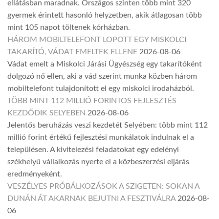
ellátásban maradnak. Országos szinten több mint 320
gyermek érintett hasonló helyzetben, akik átlagosan több
mint 105 napot töltenek kórházban.
HÁROM MOBILTELEFONT LOPOTT EGY MISKOLCI
TAKARÍTÓ, VÁDAT EMELTEK ELLENE
2026-08-06
Vádat emelt a Miskolci Járási Ügyészség egy takarítóként
dolgozó nő ellen, aki a vád szerint munka közben három
mobiltelefont tulajdonított el egy miskolci irodaházból.
TÖBB MINT 112 MILLIÓ FORINTOS FEJLESZTÉS
KEZDŐDIK SELYEBEN
2026-08-06
Jelentős beruházás veszi kezdetét Selyében: több mint 112
millió forint értékű fejlesztési munkálatok indulnak el a
településen. A kivitelezési feladatokat egy edelényi
székhelyű vállalkozás nyerte el a közbeszerzési eljárás
eredményeként.
VESZÉLYES PRÓBÁLKOZÁSOK A SZIGETEN: SOKAN A
DUNÁN ÁT AKARNAK BEJUTNI A FESZTIVÁLRA
2026-08-
06