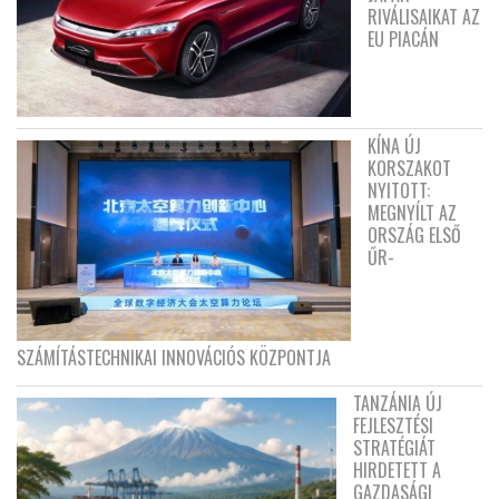
RIVÁLISAIKAT AZ
EU PIACÁN
KÍNA ÚJ
KORSZAKOT
NYITOTT:
MEGNYÍLT AZ
ORSZÁG ELSŐ
ŰR-
SZÁMÍTÁSTECHNIKAI INNOVÁCIÓS KÖZPONTJA
TANZÁNIA ÚJ
FEJLESZTÉSI
STRATÉGIÁT
HIRDETETT A
GAZDASÁGI