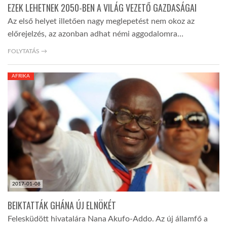
EZEK LEHETNEK 2050-BEN A VILÁG VEZETŐ GAZDASÁGAI
Az első helyet illetően nagy meglepetést nem okoz az
előrejelzés, az azonban adhat némi aggodalomra…
FOLYTATÁS →
AFRIKA
2017-01-08
BEIKTATTÁK GHÁNA ÚJ ELNÖKÉT
Felesküdött hivatalára Nana Akufo-Addo. Az új államfő a