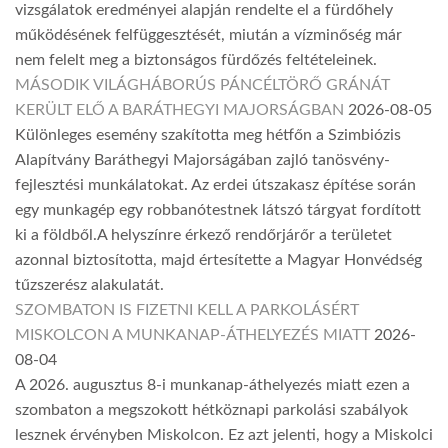
vizsgálatok eredményei alapján rendelte el a fürdőhely
működésének felfüggesztését, miután a vízminőség már
nem felelt meg a biztonságos fürdőzés feltételeinek.
MÁSODIK VILÁGHÁBORÚS PÁNCÉLTÖRŐ GRÁNÁT
KERÜLT ELŐ A BARÁTHEGYI MAJORSÁGBAN
2026-08-05
Különleges esemény szakította meg hétfőn a Szimbiózis
Alapítvány Baráthegyi Majorságában zajló tanösvény-
fejlesztési munkálatokat. Az erdei útszakasz építése során
egy munkagép egy robbanótestnek látszó tárgyat fordított
ki a földből.A helyszínre érkező rendőrjárőr a területet
azonnal biztosította, majd értesítette a Magyar Honvédség
tűzszerész alakulatát.
SZOMBATON IS FIZETNI KELL A PARKOLÁSÉRT
MISKOLCON A MUNKANAP-ÁTHELYEZÉS MIATT
2026-
08-04
A 2026. augusztus 8-i munkanap-áthelyezés miatt ezen a
szombaton a megszokott hétköznapi parkolási szabályok
lesznek érvényben Miskolcon. Ez azt jelenti, hogy a Miskolci