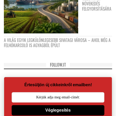
NÖVEKEDÉS
FELGYORSÍTÁSÁRA
A VILÁG EGYIK LEGKÜLÖNLEGESEBB SIVATAGI VÁROSA – AHOL MÉG A
FELHŐKARCOLÓ IS AGYAGBÓL ÉPÜLT
FOLLOW.IT
Értesüljön új cikkeinkről emailben!
Véglegesítés