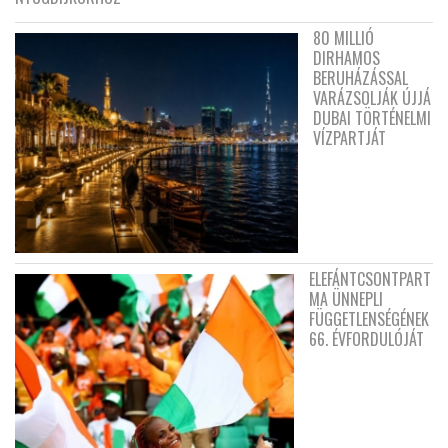
80 MILLIÓ
DIRHAMOS
BERUHÁZÁSSAL
VARÁZSOLJÁK ÚJJÁ
DUBAI TÖRTÉNELMI
VÍZPARTJÁT
ELEFÁNTCSONTPART
MA ÜNNEPLI
FÜGGETLENSÉGÉNEK
66. ÉVFORDULÓJÁT