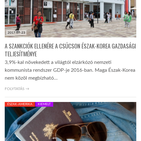
2017-07-23
A SZANKCIÓK ELLENÉRE A CSÚCSON ÉSZAK-KOREA GAZDASÁGI
TELJESÍTMÉNYE
3,9%-kal növekedett a világtól elzárkózó nemzeti
kommunista rendszer GDP-je 2016-ban. Maga Észak-Korea
nem közöl megbízható…
FOLYTATÁS →
ÉSZAK-AMERIKA
KIEMELT