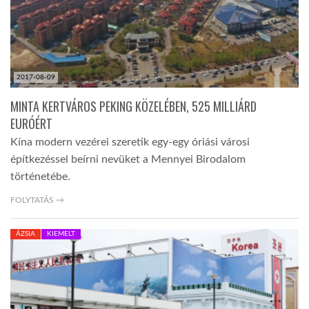
2017-08-09
MINTA KERTVÁROS PEKING KÖZELÉBEN, 525 MILLIÁRD
EURÓÉRT
Kína modern vezérei szeretik egy-egy óriási városi
építkezéssel beírni nevüket a Mennyei Birodalom
történetébe.
FOLYTATÁS →
ÁZSIA
KIEMELT