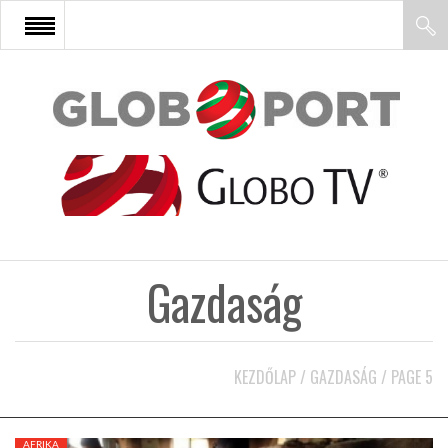
FŐOLDAL
AFRIKA
EURÓPA
Gazdaság
ÁZSIA
ÉSZAK-AMERIKA
KEZDŐLAP
/
GAZDASÁG
/
PAGE 5
LATIN-AMERIKA
AFRIKA