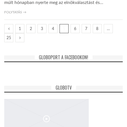
múlt hónapban nyerte meg az elnökválasztást és…
FOLYTATÁS →
1
2
3
4
5
6
7
8
…
25
GLOBOPORT A FACEBOOKON!
GLOBOTV