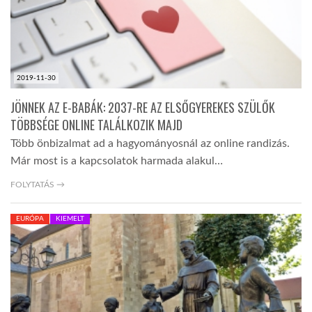
2019-11-30
JÖNNEK AZ E-BABÁK: 2037-RE AZ ELSŐGYEREKES SZÜLŐK
TÖBBSÉGE ONLINE TALÁLKOZIK MAJD
Több önbizalmat ad a hagyományosnál az online randizás.
Már most is a kapcsolatok harmada alakul…
FOLYTATÁS →
EURÓPA
KIEMELT