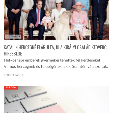
LATIMO.HU
GLOBOBOOK
2020-04-13
KATALIN HERCEGNÉ ELÁRULTA, KI A KIRÁLYI CSALÁD KEDVENC
HÍRESSÉGE
Hétköznapi emberek gyermekei tehettek fel kérdéseket
Vilmos hercegnek és feleségének, akik őszintén válaszoltak.
FOLYTATÁS →
EURÓPA