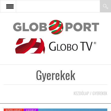
FŐOLDAL
AFRIKA
EURÓPA
Gyerekek
ÁZSIA
ÉSZAK-AMERIKA
KEZDŐLAP
/
GYEREKEK
LATIN-AMERIKA
KÖZEL-KELET
KIEMELT