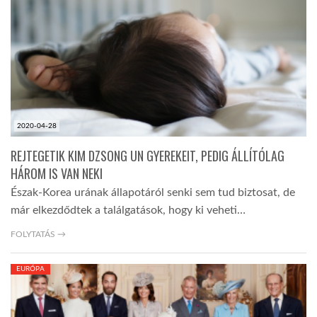
TROPICALMAGAZIN
GLOBOTV
AFRIKA TUDÁSTÁR
2020-04-28
REJTEGETIK KIM DZSONG UN GYEREKEIT, PEDIG ÁLLÍTÓLAG
A NAP SZÉPE
HÁROM IS VAN NEKI
Észak-Korea urának állapotáról senki sem tud biztosat, de
már elkezdődtek a találgatások, hogy ki veheti…
LINKTR.EE
FOLYTATÁS →
GLOBOZSARU
EURÓPA
DOBRAVERO.HU