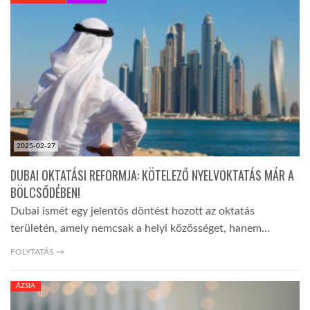
KÖZEL-KELET
AUSZTRÁLIA
A VILÁG ITTHON
2025-02-27
MÉDIA
DUBAI OKTATÁSI REFORMJA: KÖTELEZŐ NYELVOKTATÁS MÁR A
BÖLCSŐDÉBEN!
Dubai ismét egy jelentős döntést hozott az oktatás
területén, amely nemcsak a helyi közösséget, hanem…
GLOBOTV BP
FOLYTATÁS →
ÁZSIA
HÍR3D