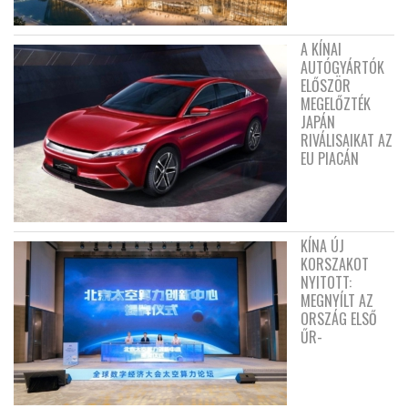
A KÍNAI
AUTÓGYÁRTÓK
ELŐSZÖR
MEGELŐZTÉK
JAPÁN
RIVÁLISAIKAT AZ
EU PIACÁN
KÍNA ÚJ
KORSZAKOT
NYITOTT:
MEGNYÍLT AZ
ORSZÁG ELSŐ
ŰR-