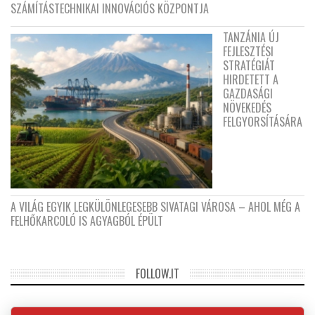
SZÁMÍTÁSTECHNIKAI INNOVÁCIÓS KÖZPONTJA
TANZÁNIA ÚJ
FEJLESZTÉSI
STRATÉGIÁT
HIRDETETT A
GAZDASÁGI
NÖVEKEDÉS
FELGYORSÍTÁSÁRA
A VILÁG EGYIK LEGKÜLÖNLEGESEBB SIVATAGI VÁROSA – AHOL MÉG A
FELHŐKARCOLÓ IS AGYAGBÓL ÉPÜLT
FOLLOW.IT