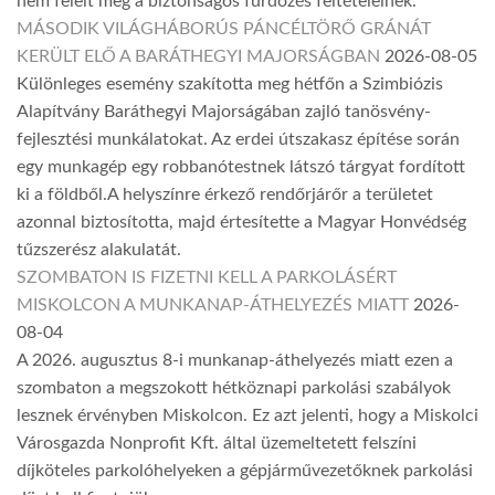
nem felelt meg a biztonságos fürdőzés feltételeinek.
MÁSODIK VILÁGHÁBORÚS PÁNCÉLTÖRŐ GRÁNÁT
KERÜLT ELŐ A BARÁTHEGYI MAJORSÁGBAN
2026-08-05
Különleges esemény szakította meg hétfőn a Szimbiózis
Alapítvány Baráthegyi Majorságában zajló tanösvény-
fejlesztési munkálatokat. Az erdei útszakasz építése során
egy munkagép egy robbanótestnek látszó tárgyat fordított
ki a földből.A helyszínre érkező rendőrjárőr a területet
azonnal biztosította, majd értesítette a Magyar Honvédség
tűzszerész alakulatát.
SZOMBATON IS FIZETNI KELL A PARKOLÁSÉRT
MISKOLCON A MUNKANAP-ÁTHELYEZÉS MIATT
2026-
08-04
A 2026. augusztus 8-i munkanap-áthelyezés miatt ezen a
szombaton a megszokott hétköznapi parkolási szabályok
lesznek érvényben Miskolcon. Ez azt jelenti, hogy a Miskolci
Városgazda Nonprofit Kft. által üzemeltetett felszíni
díjköteles parkolóhelyeken a gépjárművezetőknek parkolási