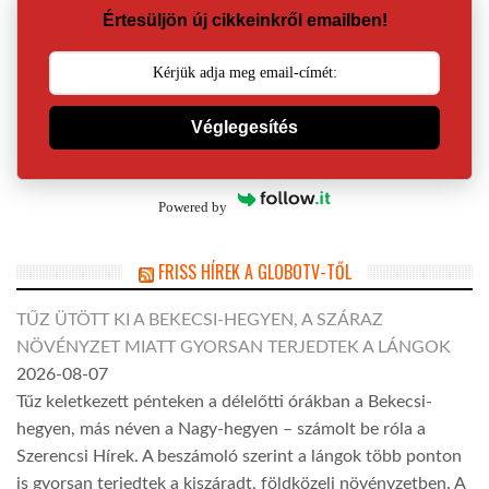
Értesüljön új cikkeinkről emailben!
Véglegesítés
Powered by
FRISS HÍREK A GLOBOTV-TŐL
TŰZ ÜTÖTT KI A BEKECSI-HEGYEN, A SZÁRAZ
NÖVÉNYZET MIATT GYORSAN TERJEDTEK A LÁNGOK
2026-08-07
Tűz keletkezett pénteken a délelőtti órákban a Bekecsi-
hegyen, más néven a Nagy-hegyen – számolt be róla a
Szerencsi Hírek. A beszámoló szerint a lángok több ponton
is gyorsan terjedtek a kiszáradt, földközeli növényzetben. A