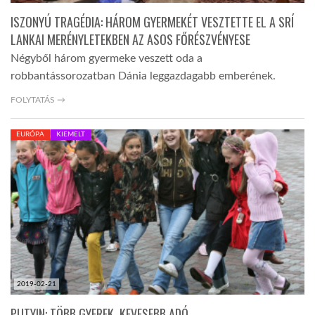
ISZONYÚ TRAGÉDIA: HÁROM GYERMEKÉT VESZTETTE EL A SRÍ
LANKAI MERÉNYLETEKBEN AZ ASOS FŐRÉSZVÉNYESE
Négyből három gyermeke veszett oda a
robbantássorozatban Dánia leggazdagabb emberének.
FOLYTATÁS →
EURÓPA
KIEMELT
2019-02-21
PUTYIN: TÖBB GYEREK, KEVESEBB ADÓ