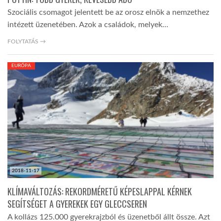
Szociális csomagot jelentett be az orosz elnök a nemzethez
intézett üzenetében. Azok a családok, melyek…
FOLYTATÁS →
EURÓPA
2018-11-17
KLÍMAVÁLTOZÁS: REKORDMÉRETŰ KÉPESLAPPAL KÉRNEK
SEGÍTSÉGET A GYEREKEK EGY GLECCSEREN
A kollázs 125.000 gyerekrajzból és üzenetből állt össze. Azt