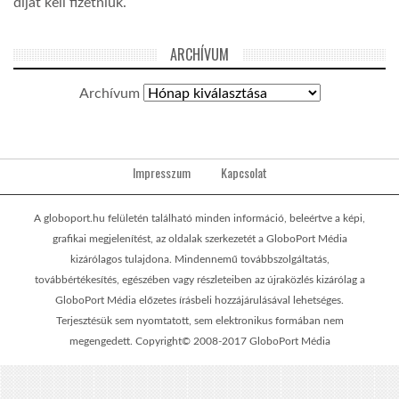
díjat kell fizetniük.
ARCHÍVUM
Archívum
Impresszum
Kapcsolat
A globoport.hu felületén található minden információ, beleértve a képi,
grafikai megjelenítést, az oldalak szerkezetét a GloboPort Média
kizárólagos tulajdona. Mindennemű továbbszolgáltatás,
továbbértékesítés, egészében vagy részleteiben az újraközlés kizárólag a
GloboPort Média előzetes írásbeli hozzájárulásával lehetséges.
Terjesztésük sem nyomtatott, sem elektronikus formában nem
megengedett. Copyright© 2008-2017 GloboPort Média