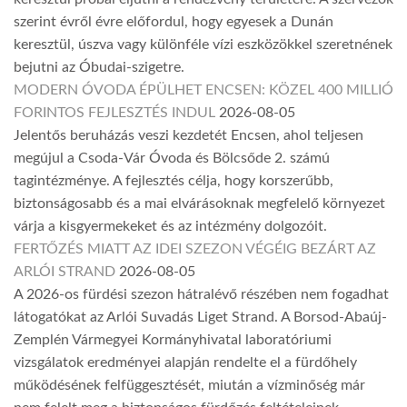
szerint évről évre előfordul, hogy egyesek a Dunán
keresztül, úszva vagy különféle vízi eszközökkel szeretnének
bejutni az Óbudai-szigetre.
MODERN ÓVODA ÉPÜLHET ENCSEN: KÖZEL 400 MILLIÓ
FORINTOS FEJLESZTÉS INDUL
2026-08-05
Jelentős beruházás veszi kezdetét Encsen, ahol teljesen
megújul a Csoda-Vár Óvoda és Bölcsőde 2. számú
tagintézménye. A fejlesztés célja, hogy korszerűbb,
biztonságosabb és a mai elvárásoknak megfelelő környezet
várja a kisgyermekeket és az intézmény dolgozóit.
FERTŐZÉS MIATT AZ IDEI SZEZON VÉGÉIG BEZÁRT AZ
ARLÓI STRAND
2026-08-05
A 2026-os fürdési szezon hátralévő részében nem fogadhat
látogatókat az Arlói Suvadás Liget Strand. A Borsod-Abaúj-
Zemplén Vármegyei Kormányhivatal laboratóriumi
vizsgálatok eredményei alapján rendelte el a fürdőhely
működésének felfüggesztését, miután a vízminőség már