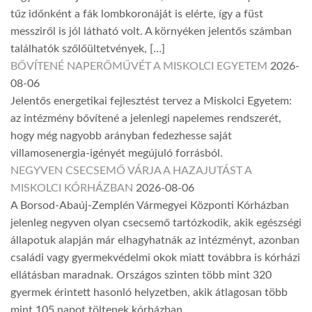
tűz időnként a fák lombkoronáját is elérte, így a füst
messziről is jól látható volt. A környéken jelentős számban
találhatók szőlőültetvények, […]
BŐVÍTENÉ NAPERŐMŰVÉT A MISKOLCI EGYETEM
2026-
08-06
Jelentős energetikai fejlesztést tervez a Miskolci Egyetem:
az intézmény bővítené a jelenlegi napelemes rendszerét,
hogy még nagyobb arányban fedezhesse saját
villamosenergia-igényét megújuló forrásból.
NEGYVEN CSECSEMŐ VÁRJA A HAZAJUTÁST A
MISKOLCI KÓRHÁZBAN
2026-08-06
A Borsod-Abaúj-Zemplén Vármegyei Központi Kórházban
jelenleg negyven olyan csecsemő tartózkodik, akik egészségi
állapotuk alapján már elhagyhatnák az intézményt, azonban
családi vagy gyermekvédelmi okok miatt továbbra is kórházi
ellátásban maradnak. Országos szinten több mint 320
gyermek érintett hasonló helyzetben, akik átlagosan több
mint 105 napot töltenek kórházban.