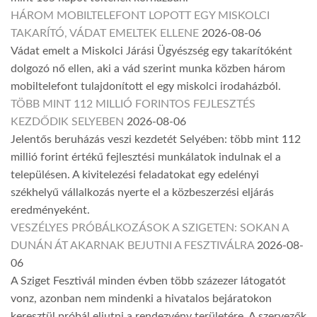
HÁROM MOBILTELEFONT LOPOTT EGY MISKOLCI
TAKARÍTÓ, VÁDAT EMELTEK ELLENE
2026-08-06
Vádat emelt a Miskolci Járási Ügyészség egy takarítóként
dolgozó nő ellen, aki a vád szerint munka közben három
mobiltelefont tulajdonított el egy miskolci irodaházból.
TÖBB MINT 112 MILLIÓ FORINTOS FEJLESZTÉS
KEZDŐDIK SELYEBEN
2026-08-06
Jelentős beruházás veszi kezdetét Selyében: több mint 112
millió forint értékű fejlesztési munkálatok indulnak el a
településen. A kivitelezési feladatokat egy edelényi
székhelyű vállalkozás nyerte el a közbeszerzési eljárás
eredményeként.
VESZÉLYES PRÓBÁLKOZÁSOK A SZIGETEN: SOKAN A
DUNÁN ÁT AKARNAK BEJUTNI A FESZTIVÁLRA
2026-08-
06
A Sziget Fesztivál minden évben több százezer látogatót
vonz, azonban nem mindenki a hivatalos bejáratokon
keresztül próbál eljutni a rendezvény területére. A szervezők