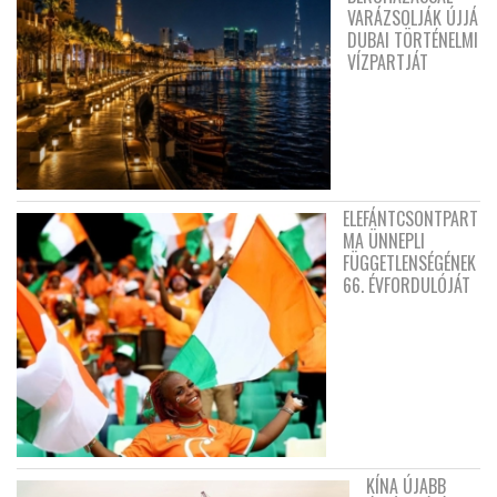
VARÁZSOLJÁK ÚJJÁ
DUBAI TÖRTÉNELMI
VÍZPARTJÁT
ELEFÁNTCSONTPART
MA ÜNNEPLI
FÜGGETLENSÉGÉNEK
66. ÉVFORDULÓJÁT
KÍNA ÚJABB