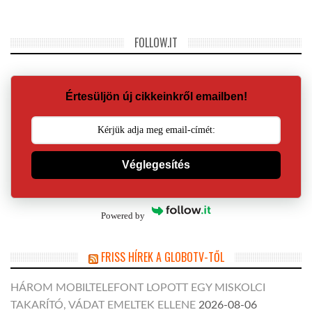
FOLLOW.IT
Értesüljön új cikkeinkről emailben!
Véglegesítés
Powered by
FRISS HÍREK A GLOBOTV-TŐL
HÁROM MOBILTELEFONT LOPOTT EGY MISKOLCI
TAKARÍTÓ, VÁDAT EMELTEK ELLENE
2026-08-06