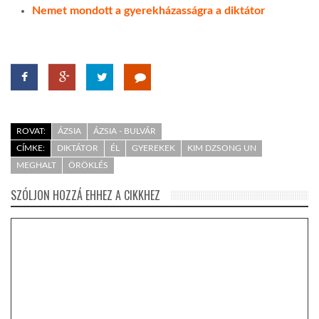
Nemet mondott a gyerekházasságra a diktátor
ROVAT:
ÁZSIA
ÁZSIA - BULVÁR
CÍMKE:
DIKTÁTOR
ÉL
GYEREKEK
KIM DZSONG UN
MEGHALT
ÖRÖKLÉS
SZÓLJON HOZZÁ EHHEZ A CIKKHEZ