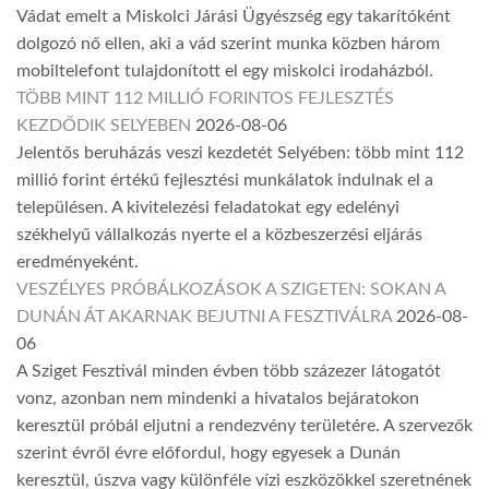
Vádat emelt a Miskolci Járási Ügyészség egy takarítóként
dolgozó nő ellen, aki a vád szerint munka közben három
mobiltelefont tulajdonított el egy miskolci irodaházból.
TÖBB MINT 112 MILLIÓ FORINTOS FEJLESZTÉS
KEZDŐDIK SELYEBEN
2026-08-06
Jelentős beruházás veszi kezdetét Selyében: több mint 112
millió forint értékű fejlesztési munkálatok indulnak el a
településen. A kivitelezési feladatokat egy edelényi
székhelyű vállalkozás nyerte el a közbeszerzési eljárás
eredményeként.
VESZÉLYES PRÓBÁLKOZÁSOK A SZIGETEN: SOKAN A
DUNÁN ÁT AKARNAK BEJUTNI A FESZTIVÁLRA
2026-08-
06
A Sziget Fesztivál minden évben több százezer látogatót
vonz, azonban nem mindenki a hivatalos bejáratokon
keresztül próbál eljutni a rendezvény területére. A szervezők
szerint évről évre előfordul, hogy egyesek a Dunán
keresztül, úszva vagy különféle vízi eszközökkel szeretnének