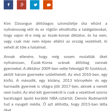
TROPICALMAGAZIN
Kim Dzsongun állítólagos szívműtétje óta eltűnt a
GLOBOTV
nyilvánosság elől és ez rögtön elindította a találgatásokat,
hogy vajon él-e még az észak-koreai diktátor, és ha nem,
vagy csak már nem képes ellátni az ország vezetését, ki
AFRIKA TUDÁSTÁR
veheti át tőle a hatalmat.
Annak ellenére, hogy még sosem mutatták őket
A NAP SZÉPE
nyilvánosan, Észak-Korea urának állítólag vannak
gyermekei. A diktátor 2009-ben vette feleségül Ri Szoldzsut,
LINKTR.EE
akitől három gyermeke születhetett. Az első 2010-ben, egy
kisfiú. A második, egy kislány, 2013 környékén és egy
harmadik gyermek is világra jött 2017-ben, akinek a nemét
GLOBOZSARU
nem tudni. Az első két gyermekről is csak a vezetővel szoros
barátságot ápoló korábbi NBA-sztártól, Dennis Rodmantől
tud a nyugati média. Ő azt állította, hogy 2013-ban látta
DOBRAVERO.HU
őket.