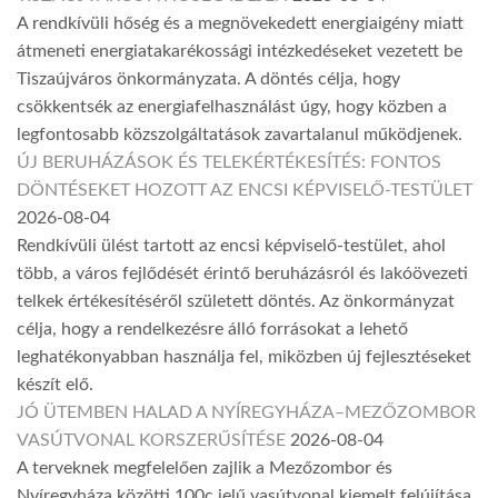
A rendkívüli hőség és a megnövekedett energiaigény miatt
átmeneti energiatakarékossági intézkedéseket vezetett be
Tiszaújváros önkormányzata. A döntés célja, hogy
csökkentsék az energiafelhasználást úgy, hogy közben a
legfontosabb közszolgáltatások zavartalanul működjenek.
ÚJ BERUHÁZÁSOK ÉS TELEKÉRTÉKESÍTÉS: FONTOS
DÖNTÉSEKET HOZOTT AZ ENCSI KÉPVISELŐ-TESTÜLET
2026-08-04
Rendkívüli ülést tartott az encsi képviselő-testület, ahol
több, a város fejlődését érintő beruházásról és lakóövezeti
telkek értékesítéséről született döntés. Az önkormányzat
célja, hogy a rendelkezésre álló forrásokat a lehető
leghatékonyabban használja fel, miközben új fejlesztéseket
készít elő.
JÓ ÜTEMBEN HALAD A NYÍREGYHÁZA–MEZŐZOMBOR
VASÚTVONAL KORSZERŰSÍTÉSE
2026-08-04
A terveknek megfelelően zajlik a Mezőzombor és
Nyíregyháza közötti 100c jelű vasútvonal kiemelt felújítása.