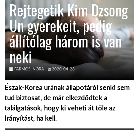
Rejtegetik Kim Dzsong
KÖZEL-KELET
Un gyerekeit, pedig
állítólag három is van
AUSZTRÁLIA
neki
A VILÁG ITTHON
FARMOSI NÓRA
2020-04-28
MÉDIA
Észak-Korea urának állapotáról senki sem
tud biztosat, de már elkezdődtek a
találgatások, hogy ki veheti át tőle az
GLOBOTV BP
irányítást, ha kell.
HÍR3D