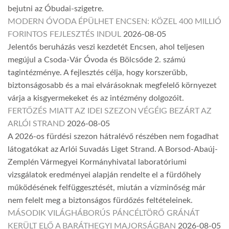
bejutni az Óbudai-szigetre.
MODERN ÓVODA ÉPÜLHET ENCSEN: KÖZEL 400 MILLIÓ
FORINTOS FEJLESZTÉS INDUL
2026-08-05
Jelentős beruházás veszi kezdetét Encsen, ahol teljesen
megújul a Csoda-Vár Óvoda és Bölcsőde 2. számú
tagintézménye. A fejlesztés célja, hogy korszerűbb,
biztonságosabb és a mai elvárásoknak megfelelő környezet
várja a kisgyermekeket és az intézmény dolgozóit.
FERTŐZÉS MIATT AZ IDEI SZEZON VÉGÉIG BEZÁRT AZ
ARLÓI STRAND
2026-08-05
A 2026-os fürdési szezon hátralévő részében nem fogadhat
látogatókat az Arlói Suvadás Liget Strand. A Borsod-Abaúj-
Zemplén Vármegyei Kormányhivatal laboratóriumi
vizsgálatok eredményei alapján rendelte el a fürdőhely
működésének felfüggesztését, miután a vízminőség már
nem felelt meg a biztonságos fürdőzés feltételeinek.
MÁSODIK VILÁGHÁBORÚS PÁNCÉLTÖRŐ GRÁNÁT
KERÜLT ELŐ A BARÁTHEGYI MAJORSÁGBAN
2026-08-05