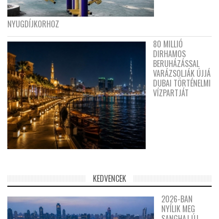
NYUGDÍJKORHOZ
80 MILLIÓ
DIRHAMOS
BERUHÁZÁSSAL
VARÁZSOLJÁK ÚJJÁ
DUBAI TÖRTÉNELMI
VÍZPARTJÁT
KEDVENCEK
2026-BAN
NYÍLIK MEG
SANGHAJ ÚJ