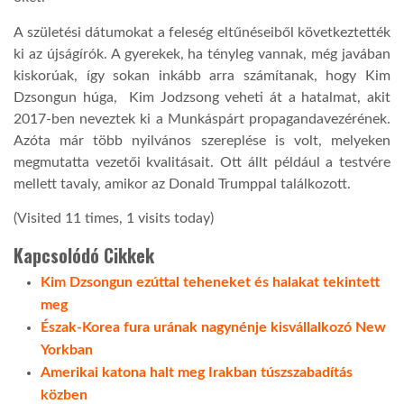
A születési dátumokat a feleség eltűnéseiből következtették
LATIMO.HU
ki az újságírók. A gyerekek, ha tényleg vannak, még javában
kiskorúak, így sokan inkább arra számítanak, hogy Kim
GLOBOBOOK
Dzsongun húga, Kim Jodzsong veheti át a hatalmat, akit
2017-ben neveztek ki a Munkáspárt propagandavezérének.
Azóta már több nyilvános szereplése is volt, melyeken
megmutatta vezetői kvalitásait. Ott állt például a testvére
mellett tavaly, amikor az Donald Trumppal találkozott.
(Visited 11 times, 1 visits today)
Kapcsolódó Cikkek
Kim Dzsongun ezúttal teheneket és halakat tekintett
meg
Észak-Korea fura urának nagynénje kisvállalkozó New
Yorkban
Amerikai katona halt meg Irakban túszszabadítás
közben