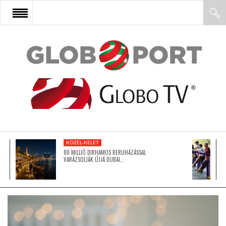
FŐOLDAL
AFRIKA
EURÓPA
KÖZEL-KELET
ÁZSIA
80 MILLIÓ DIRHAMOS BERUHÁZÁSSAL
VARÁZSOLJÁK ÚJJÁ DUBAI…
ÉSZAK-AMERIKA
LATIN-AMERIKA