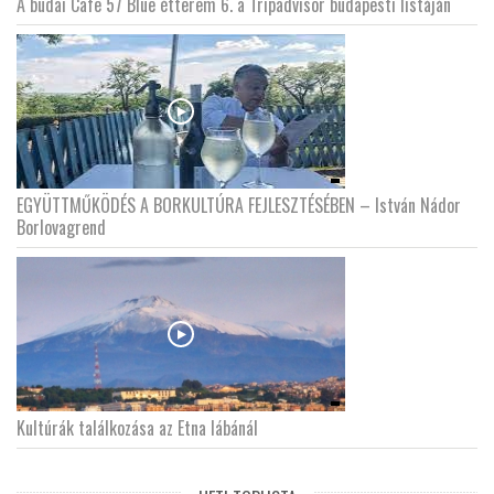
A budai Cafe 57 Blue étterem 6. a Tripadvisor budapesti listáján
EGYÜTTMŰKÖDÉS A BORKULTÚRA FEJLESZTÉSÉBEN – István Nádor
Borlovagrend
Kultúrák találkozása az Etna lábánál