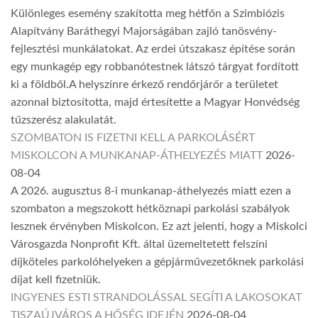
Különleges esemény szakította meg hétfőn a Szimbiózis
Alapítvány Baráthegyi Majorságában zajló tanösvény-
fejlesztési munkálatokat. Az erdei útszakasz építése során
egy munkagép egy robbanótestnek látszó tárgyat fordított
ki a földből.A helyszínre érkező rendőrjárőr a területet
azonnal biztosította, majd értesítette a Magyar Honvédség
tűzszerész alakulatát.
SZOMBATON IS FIZETNI KELL A PARKOLÁSÉRT
MISKOLCON A MUNKANAP-ÁTHELYEZÉS MIATT
2026-
08-04
A 2026. augusztus 8-i munkanap-áthelyezés miatt ezen a
szombaton a megszokott hétköznapi parkolási szabályok
lesznek érvényben Miskolcon. Ez azt jelenti, hogy a Miskolci
Városgazda Nonprofit Kft. által üzemeltetett felszíni
díjköteles parkolóhelyeken a gépjárművezetőknek parkolási
díjat kell fizetniük.
INGYENES ESTI STRANDOLÁSSAL SEGÍTI A LAKOSOKAT
TISZAÚJVÁROS A HŐSÉG IDEJÉN
2026-08-04