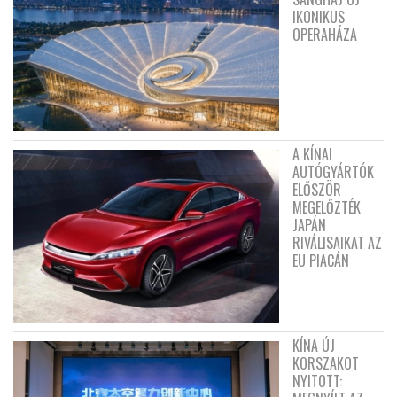
IKONIKUS
OPERAHÁZA
A KÍNAI
AUTÓGYÁRTÓK
ELŐSZÖR
MEGELŐZTÉK
JAPÁN
RIVÁLISAIKAT AZ
EU PIACÁN
KÍNA ÚJ
KORSZAKOT
NYITOTT: