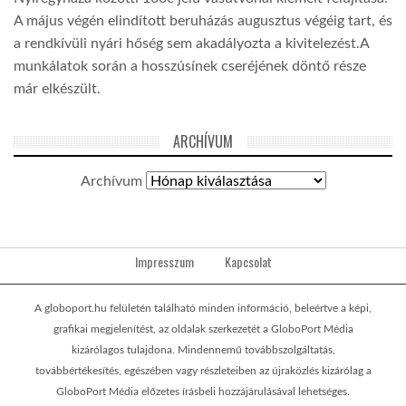
A május végén elindított beruházás augusztus végéig tart, és
a rendkívüli nyári hőség sem akadályozta a kivitelezést.A
munkálatok során a hosszúsínek cseréjének döntő része
már elkészült.
ARCHÍVUM
Archívum
Impresszum
Kapcsolat
A globoport.hu felületén található minden információ, beleértve a képi,
grafikai megjelenítést, az oldalak szerkezetét a GloboPort Média
kizárólagos tulajdona. Mindennemű továbbszolgáltatás,
továbbértékesítés, egészében vagy részleteiben az újraközlés kizárólag a
GloboPort Média előzetes írásbeli hozzájárulásával lehetséges.