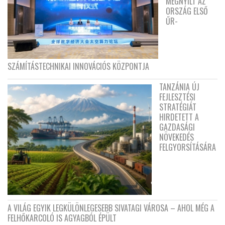
MEGNYÍLT AZ
ORSZÁG ELSŐ
ŰR-
SZÁMÍTÁSTECHNIKAI INNOVÁCIÓS KÖZPONTJA
TANZÁNIA ÚJ
FEJLESZTÉSI
STRATÉGIÁT
HIRDETETT A
GAZDASÁGI
NÖVEKEDÉS
FELGYORSÍTÁSÁRA
A VILÁG EGYIK LEGKÜLÖNLEGESEBB SIVATAGI VÁROSA – AHOL MÉG A
FELHŐKARCOLÓ IS AGYAGBÓL ÉPÜLT