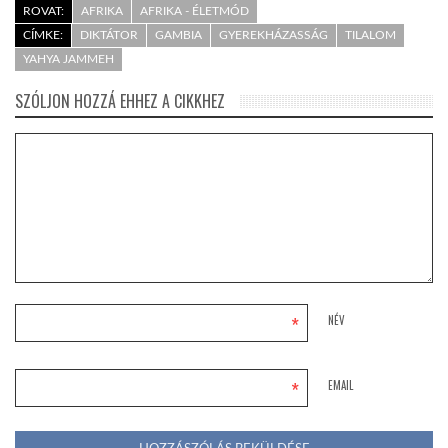
ROVAT:
AFRIKA
AFRIKA - ÉLETMÓD
CÍMKE:
DIKTÁTOR
GAMBIA
GYEREKHÁZASSÁG
TILALOM
YAHYA JAMMEH
SZÓLJON HOZZÁ EHHEZ A CIKKHEZ
*
NÉV
*
EMAIL