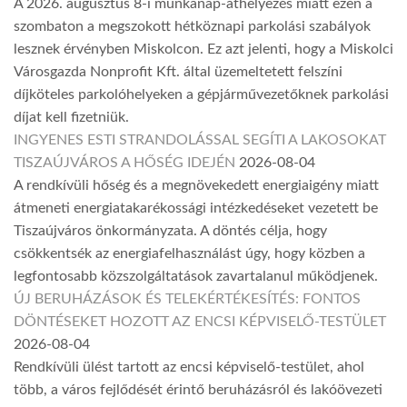
A 2026. augusztus 8-i munkanap-áthelyezés miatt ezen a
szombaton a megszokott hétköznapi parkolási szabályok
lesznek érvényben Miskolcon. Ez azt jelenti, hogy a Miskolci
Városgazda Nonprofit Kft. által üzemeltetett felszíni
díjköteles parkolóhelyeken a gépjárművezetőknek parkolási
díjat kell fizetniük.
INGYENES ESTI STRANDOLÁSSAL SEGÍTI A LAKOSOKAT
TISZAÚJVÁROS A HŐSÉG IDEJÉN
2026-08-04
A rendkívüli hőség és a megnövekedett energiaigény miatt
átmeneti energiatakarékossági intézkedéseket vezetett be
Tiszaújváros önkormányzata. A döntés célja, hogy
csökkentsék az energiafelhasználást úgy, hogy közben a
legfontosabb közszolgáltatások zavartalanul működjenek.
ÚJ BERUHÁZÁSOK ÉS TELEKÉRTÉKESÍTÉS: FONTOS
DÖNTÉSEKET HOZOTT AZ ENCSI KÉPVISELŐ-TESTÜLET
2026-08-04
Rendkívüli ülést tartott az encsi képviselő-testület, ahol
több, a város fejlődését érintő beruházásról és lakóövezeti