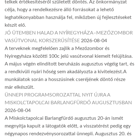
telkek értékesítéséről született döntés. Az önkormányzat
célja, hogy a rendelkezésre álló forrásokat a lehető
leghatékonyabban használja fel, miközben új fejlesztéseket
készít elő.
JÓ ÜTEMBEN HALAD A NYÍREGYHÁZA–MEZŐZOMBOR
VASÚTVONAL KORSZERŰSÍTÉSE
2026-08-04
A terveknek megfelelően zajlik a Mezőzombor és
Nyíregyháza közötti 100c jelű vasútvonal kiemelt felújítása.
A május végén elindított beruházás augusztus végéig tart, és
a rendkívüli nyári hőség sem akadályozta a kivitelezést.A
munkálatok során a hosszúsínek cseréjének döntő része
már elkészült.
ÜNNEPI PROGRAMSOROZATTAL NYIT ÚJRA A
MISKOLCTAPOLCAI BARLANGFÜRDŐ AUGUSZTUSBAN
2026-08-04
A Miskolctapolcai Barlangfürdő augusztus 20-án ismét
megnyitja kapuit a látogatók előtt, a visszatérést pedig egy
négynapos rendezvénysorozattal ünnepli. Augusztus 20. és