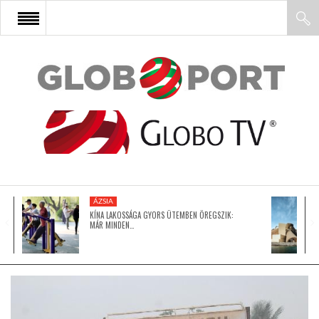
FŐOLDAL
AFRIKA
EURÓPA
ÁZSIA
ÁZSIA
KÍNA LAKOSSÁGA GYORS ÜTEMBEN ÖREGSZIK:
MÁR MINDEN…
ÉSZAK-AMERIKA
LATIN-AMERIKA