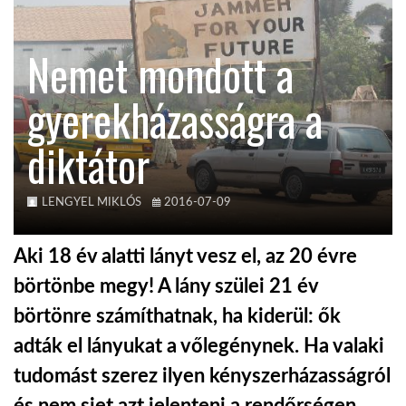
KÖZEL-KELET
Nemet mondott a
gyerekházasságra a
AUSZTRÁLIA
diktátor
A VILÁG ITTHON
LENGYEL MIKLÓS
2016-07-09
MÉDIA
Aki 18 év alatti lányt vesz el, az 20 évre
börtönbe megy! A lány szülei 21 év
börtönre számíthatnak, ha kiderül: ők
GLOBOTV BP
adták el lányukat a vőlegénynek. Ha valaki
tudomást szerez ilyen kényszerházasságról
HÍR3D