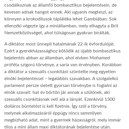
csodálkoznak az államfő bombasztikus bejelentésein, de
kevesen adnak hangot ennek. Aki ugyanis megteszi, az
LATIMO.HU
könnyen a krokodilusok tápláléka lehet Gambiában. Sok
ellenzéki végezte így a miniállamban, mely elhagyta a Brit
GLOBOBOOK
Nemzetközösséget, ahol túlságosan gyakran bírálták.
A diktátor most ünnepli hatalmának 22-ik évfordulóját.
Ezért a gyerekházassághoz kötődik az újabb bombasztikus
bejelentés abban az államban, ahol elvben Mohamed
próféta szigorú törvénye, a saria van érvényben. Korábban
a diktátor a szexuális csonkítást szüntette meg egyetlen
elnöki bejelentéssel – legalábbis szavakban. A szolgalelkű
parlament persze sietett gyorsan törvénybe is foglalni az
elnök szavait: hat év börtön jár annak a szülőnek, aki
szexuális csonkításnak veti alá a lányát. Ezenkívül 1300
dolláros büntetést is kell fizetnie. Így szól a törvény,
melynek alkalmazásáról éppúgy nincs semmilyen
megbízható adat, mint a gyermek házasságról, mely immár
tilos a mini állam maxi diktátorának bejelentése után.