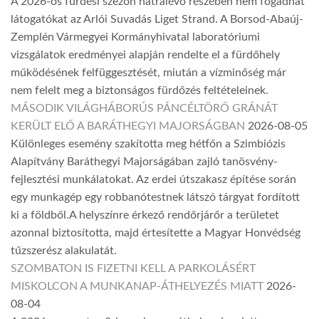
A 2026-os fürdési szezon hátralévő részében nem fogadhat
látogatókat az Arlói Suvadás Liget Strand. A Borsod-Abaúj-
Zemplén Vármegyei Kormányhivatal laboratóriumi
vizsgálatok eredményei alapján rendelte el a fürdőhely
működésének felfüggesztését, miután a vízminőség már
nem felelt meg a biztonságos fürdőzés feltételeinek.
MÁSODIK VILÁGHÁBORÚS PÁNCÉLTÖRŐ GRÁNÁT
KERÜLT ELŐ A BARÁTHEGYI MAJORSÁGBAN
2026-08-05
Különleges esemény szakította meg hétfőn a Szimbiózis
Alapítvány Baráthegyi Majorságában zajló tanösvény-
fejlesztési munkálatokat. Az erdei útszakasz építése során
egy munkagép egy robbanótestnek látszó tárgyat fordított
ki a földből.A helyszínre érkező rendőrjárőr a területet
azonnal biztosította, majd értesítette a Magyar Honvédség
tűzszerész alakulatát.
SZOMBATON IS FIZETNI KELL A PARKOLÁSÉRT
MISKOLCON A MUNKANAP-ÁTHELYEZÉS MIATT
2026-
08-04