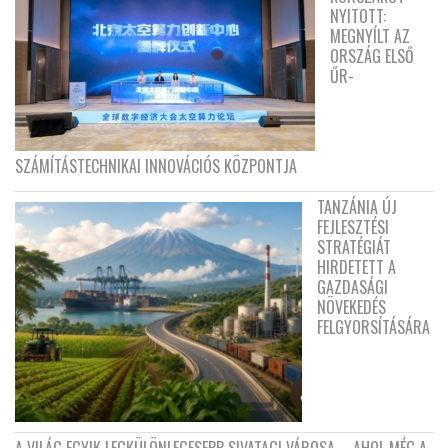
NYITOTT:
MEGNYÍLT AZ
ORSZÁG ELSŐ
ŰR-
SZÁMÍTÁSTECHNIKAI INNOVÁCIÓS KÖZPONTJA
TANZÁNIA ÚJ
FEJLESZTÉSI
STRATÉGIÁT
HIRDETETT A
GAZDASÁGI
NÖVEKEDÉS
FELGYORSÍTÁSÁRA