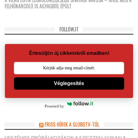
A VILÁG EGYIK LEGKÜLÖNLEGESEBB SIVATAGI VÁROSA – AHOL MÉG A
FELHŐKARCOLÓ IS AGYAGBÓL ÉPÜLT
FOLLOW.IT
Értesüljön új cikkeinkről emailben!
Véglegesítés
Powered by
FRISS HÍREK A GLOBOTV-TŐL
VESZÉLYES PRÓBÁLKOZÁSOK A SZIGETEN: SOKAN A