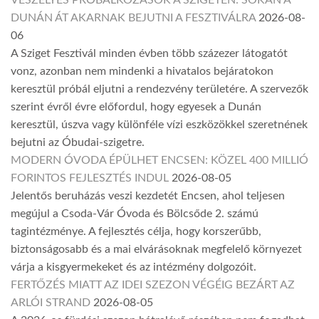
DUNÁN ÁT AKARNAK BEJUTNI A FESZTIVÁLRA
2026-08-
06
A Sziget Fesztivál minden évben több százezer látogatót
vonz, azonban nem mindenki a hivatalos bejáratokon
keresztül próbál eljutni a rendezvény területére. A szervezők
szerint évről évre előfordul, hogy egyesek a Dunán
keresztül, úszva vagy különféle vízi eszközökkel szeretnének
bejutni az Óbudai-szigetre.
MODERN ÓVODA ÉPÜLHET ENCSEN: KÖZEL 400 MILLIÓ
FORINTOS FEJLESZTÉS INDUL
2026-08-05
Jelentős beruházás veszi kezdetét Encsen, ahol teljesen
megújul a Csoda-Vár Óvoda és Bölcsőde 2. számú
tagintézménye. A fejlesztés célja, hogy korszerűbb,
biztonságosabb és a mai elvárásoknak megfelelő környezet
várja a kisgyermekeket és az intézmény dolgozóit.
FERTŐZÉS MIATT AZ IDEI SZEZON VÉGÉIG BEZÁRT AZ
ARLÓI STRAND
2026-08-05