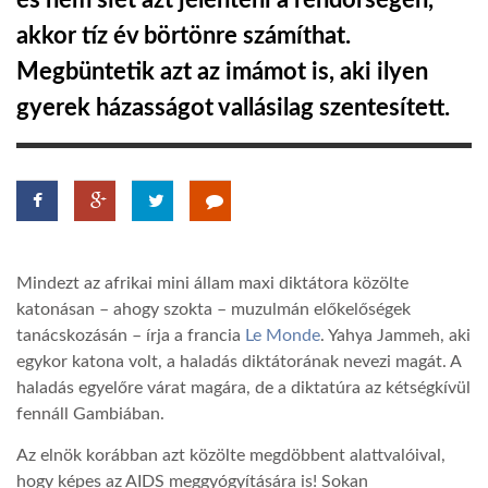
és nem siet azt jelenteni a rendőrségen,
akkor tíz év börtönre számíthat.
TROPICALMAGAZIN
Megbüntetik azt az imámot is, aki ilyen
gyerek házasságot vallásilag szentesített.
GLOBOTV
AFRIKA TUDÁSTÁR
A NAP SZÉPE
Mindezt az afrikai mini állam maxi diktátora közölte
katonásan – ahogy szokta – muzulmán előkelőségek
LINKTR.EE
tanácskozásán – írja a francia
Le Monde
. Yahya Jammeh, aki
egykor katona volt, a haladás diktátorának nevezi magát. A
haladás egyelőre várat magára, de a diktatúra az kétségkívül
GLOBOZSARU
fennáll Gambiában.
Az elnök korábban azt közölte megdöbbent alattvalóival,
DOBRAVERO.HU
hogy képes az AIDS meggyógyítására is! Sokan