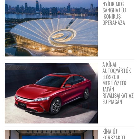
NYÍLIK MEG
SANGHAJ ÚJ
IKONIKUS
OPERAHÁZA
A KÍNAI
AUTÓGYÁRTÓK
ELŐSZÖR
MEGELŐZTÉK
JAPÁN
RIVÁLISAIKAT AZ
EU PIACÁN
KÍNA ÚJ
KORSZAKOT