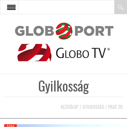
FŐOLDAL
AFRIKA
EURÓPA
Gyilkosság
ÁZSIA
ÉSZAK-AMERIKA
KEZDŐLAP
/
GYILKOSSÁG
/
PAGE 20
LATIN-AMERIKA
ÁZSIA