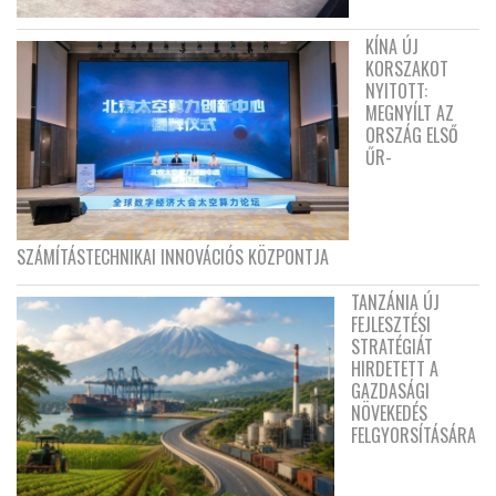
KÍNA ÚJ
KORSZAKOT
NYITOTT:
MEGNYÍLT AZ
ORSZÁG ELSŐ
ŰR-
SZÁMÍTÁSTECHNIKAI INNOVÁCIÓS KÖZPONTJA
TANZÁNIA ÚJ
FEJLESZTÉSI
STRATÉGIÁT
HIRDETETT A
GAZDASÁGI
NÖVEKEDÉS
FELGYORSÍTÁSÁRA