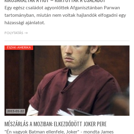
Egy egész családot agyonlőttek Afganisztánban Parwan
tartományban, miután nem voltak hajlandók elfogadni egy
házassági ajánlatot.
FOLYTATÁS →
ÉSZAK-AMERIKA
2015-01-22
MÉSZÁRLÁS A MOZIBAN: ELKEZDŐDÖTT JOKER PERE
"Én vagyok Batman ellenfele, Joker" - mondta James