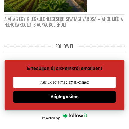
A VILÁG EGYIK LEGKÜLÖNLEGESEBB SIVATAGI VÁROSA – AHOL MÉG A
FELHŐKARCOLÓ IS AGYAGBÓL ÉPÜLT
FOLLOW.IT
Értesüljön új cikkeinkről emailben!
Véglegesítés
Powered by