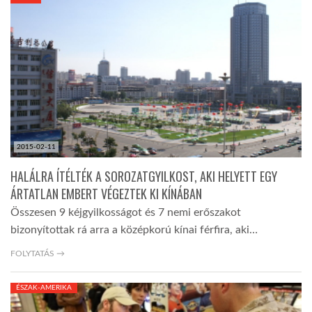
KÖZEL-KELET
AUSZTRÁLIA
A VILÁG ITTHON
2015-02-11
MÉDIA
HALÁLRA ÍTÉLTÉK A SOROZATGYILKOST, AKI HELYETT EGY
ÁRTATLAN EMBERT VÉGEZTEK KI KÍNÁBAN
Összesen 9 kéjgyilkosságot és 7 nemi erőszakot
bizonyítottak rá arra a középkorú kínai férfira, aki…
GLOBOTV BP
FOLYTATÁS →
ÉSZAK-AMERIKA
HÍR3D