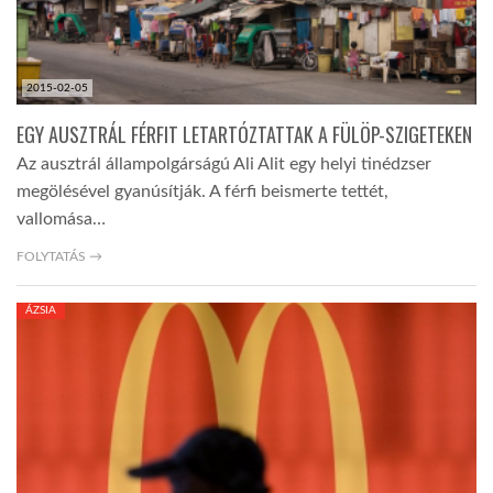
2015-02-05
EGY AUSZTRÁL FÉRFIT LETARTÓZTATTAK A FÜLÖP-SZIGETEKEN
Az ausztrál állampolgárságú Ali Alit egy helyi tinédzser
megölésével gyanúsítják. A férfi beismerte tettét,
vallomása…
FOLYTATÁS →
ÁZSIA