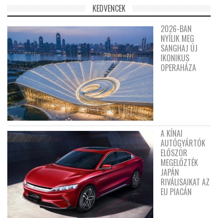
KEDVENCEK
2026-BAN
NYÍLIK MEG
SANGHAJ ÚJ
IKONIKUS
OPERAHÁZA
A KÍNAI
AUTÓGYÁRTÓK
ELŐSZÖR
MEGELŐZTÉK
JAPÁN
RIVÁLISAIKAT AZ
EU PIACÁN