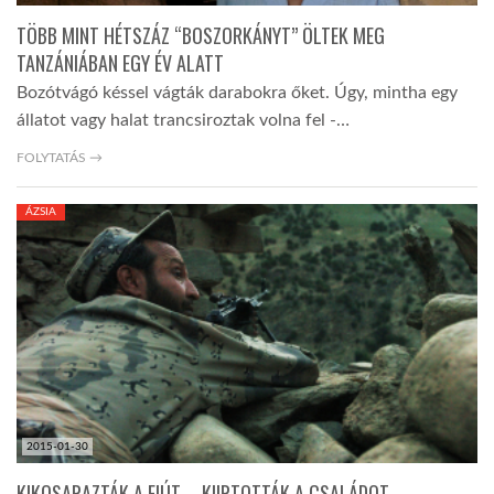
TÖBB MINT HÉTSZÁZ “BOSZORKÁNYT” ÖLTEK MEG
TANZÁNIÁBAN EGY ÉV ALATT
Bozótvágó késsel vágták darabokra őket. Úgy, mintha egy
állatot vagy halat trancsiroztak volna fel -…
FOLYTATÁS →
ÁZSIA
2015-01-30
KIKOSARAZTÁK A FIÚT – KIIRTOTTÁK A CSALÁDOT