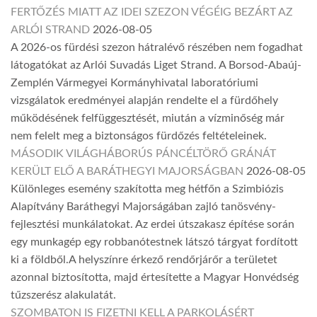
FERTŐZÉS MIATT AZ IDEI SZEZON VÉGÉIG BEZÁRT AZ
ARLÓI STRAND
2026-08-05
A 2026-os fürdési szezon hátralévő részében nem fogadhat
látogatókat az Arlói Suvadás Liget Strand. A Borsod-Abaúj-
Zemplén Vármegyei Kormányhivatal laboratóriumi
vizsgálatok eredményei alapján rendelte el a fürdőhely
működésének felfüggesztését, miután a vízminőség már
nem felelt meg a biztonságos fürdőzés feltételeinek.
MÁSODIK VILÁGHÁBORÚS PÁNCÉLTÖRŐ GRÁNÁT
KERÜLT ELŐ A BARÁTHEGYI MAJORSÁGBAN
2026-08-05
Különleges esemény szakította meg hétfőn a Szimbiózis
Alapítvány Baráthegyi Majorságában zajló tanösvény-
fejlesztési munkálatokat. Az erdei útszakasz építése során
egy munkagép egy robbanótestnek látszó tárgyat fordított
ki a földből.A helyszínre érkező rendőrjárőr a területet
azonnal biztosította, majd értesítette a Magyar Honvédség
tűzszerész alakulatát.
SZOMBATON IS FIZETNI KELL A PARKOLÁSÉRT