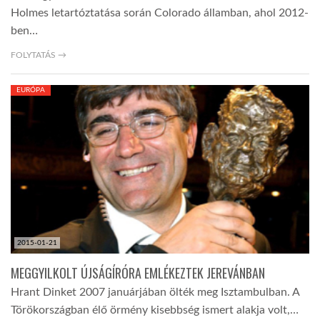
Holmes letartóztatása során Colorado államban, ahol 2012-
ben…
FOLYTATÁS →
EURÓPA
2015-01-21
MEGGYILKOLT ÚJSÁGÍRÓRA EMLÉKEZTEK JEREVÁNBAN
Hrant Dinket 2007 januárjában ölték meg Isztambulban. A
Törökországban élő örmény kisebbség ismert alakja volt,…