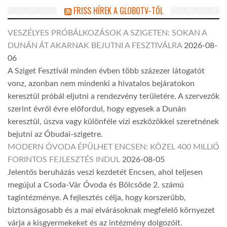
FRISS HÍREK A GLOBOTV-TŐL
VESZÉLYES PRÓBÁLKOZÁSOK A SZIGETEN: SOKAN A
DUNÁN ÁT AKARNAK BEJUTNI A FESZTIVÁLRA
2026-08-
06
A Sziget Fesztivál minden évben több százezer látogatót
vonz, azonban nem mindenki a hivatalos bejáratokon
keresztül próbál eljutni a rendezvény területére. A szervezők
szerint évről évre előfordul, hogy egyesek a Dunán
keresztül, úszva vagy különféle vízi eszközökkel szeretnének
bejutni az Óbudai-szigetre.
MODERN ÓVODA ÉPÜLHET ENCSEN: KÖZEL 400 MILLIÓ
FORINTOS FEJLESZTÉS INDUL
2026-08-05
Jelentős beruházás veszi kezdetét Encsen, ahol teljesen
megújul a Csoda-Vár Óvoda és Bölcsőde 2. számú
tagintézménye. A fejlesztés célja, hogy korszerűbb,
biztonságosabb és a mai elvárásoknak megfelelő környezet
várja a kisgyermekeket és az intézmény dolgozóit.