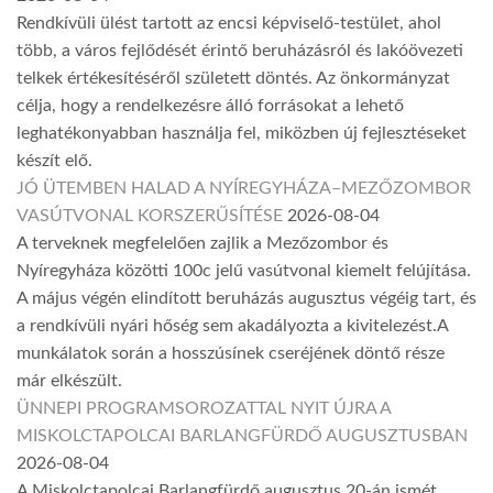
Rendkívüli ülést tartott az encsi képviselő-testület, ahol
több, a város fejlődését érintő beruházásról és lakóövezeti
telkek értékesítéséről született döntés. Az önkormányzat
célja, hogy a rendelkezésre álló forrásokat a lehető
leghatékonyabban használja fel, miközben új fejlesztéseket
készít elő.
JÓ ÜTEMBEN HALAD A NYÍREGYHÁZA–MEZŐZOMBOR
VASÚTVONAL KORSZERŰSÍTÉSE
2026-08-04
A terveknek megfelelően zajlik a Mezőzombor és
Nyíregyháza közötti 100c jelű vasútvonal kiemelt felújítása.
A május végén elindított beruházás augusztus végéig tart, és
a rendkívüli nyári hőség sem akadályozta a kivitelezést.A
munkálatok során a hosszúsínek cseréjének döntő része
már elkészült.
ÜNNEPI PROGRAMSOROZATTAL NYIT ÚJRA A
MISKOLCTAPOLCAI BARLANGFÜRDŐ AUGUSZTUSBAN
2026-08-04
A Miskolctapolcai Barlangfürdő augusztus 20-án ismét