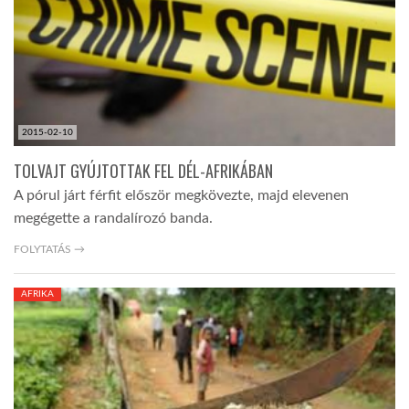
LATIMO.HU
GLOBOBOOK
2015-02-10
TOLVAJT GYÚJTOTTAK FEL DÉL-AFRIKÁBAN
A pórul járt férfit először megkövezte, majd elevenen
megégette a randalírozó banda.
FOLYTATÁS →
AFRIKA