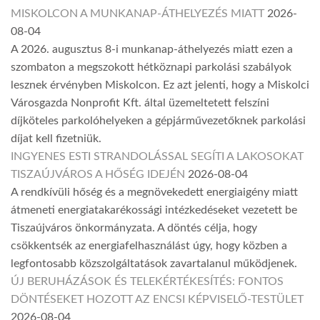
MISKOLCON A MUNKANAP-ÁTHELYEZÉS MIATT
2026-
08-04
A 2026. augusztus 8-i munkanap-áthelyezés miatt ezen a
szombaton a megszokott hétköznapi parkolási szabályok
lesznek érvényben Miskolcon. Ez azt jelenti, hogy a Miskolci
Városgazda Nonprofit Kft. által üzemeltetett felszíni
díjköteles parkolóhelyeken a gépjárművezetőknek parkolási
díjat kell fizetniük.
INGYENES ESTI STRANDOLÁSSAL SEGÍTI A LAKOSOKAT
TISZAÚJVÁROS A HŐSÉG IDEJÉN
2026-08-04
A rendkívüli hőség és a megnövekedett energiaigény miatt
átmeneti energiatakarékossági intézkedéseket vezetett be
Tiszaújváros önkormányzata. A döntés célja, hogy
csökkentsék az energiafelhasználást úgy, hogy közben a
legfontosabb közszolgáltatások zavartalanul működjenek.
ÚJ BERUHÁZÁSOK ÉS TELEKÉRTÉKESÍTÉS: FONTOS
DÖNTÉSEKET HOZOTT AZ ENCSI KÉPVISELŐ-TESTÜLET
2026-08-04