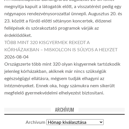
megnyitja kapuit a látogatók előtt, a visszatérést pedig egy
négynapos rendezvénysorozattal ünnepli. Augusztus 20. és
23. között a fürdő előtti sétányon koncertek, élőzenei
fellépések és szórakoztató programok várják az
érdeklődőket.
TÖBB MINT 320 KISGYERMEK REKEDT A
KÓRHÁZAKBAN – MISKOLCON IS SÚLYOS A HELYZET
2026-08-04
Országszerte több mint 320 olyan kisgyermek tartózkodik
jelenleg kórházakban, akiknek már nincs szükségük
egészségügyi ellátásra, mégsem tudják elhagyni az
intézményeket. Ennek oka, hogy számukra nem sikerült
megfelelő gyermekvédelmi elhelyezést biztosítani.
ARCHÍVUM
Archívum