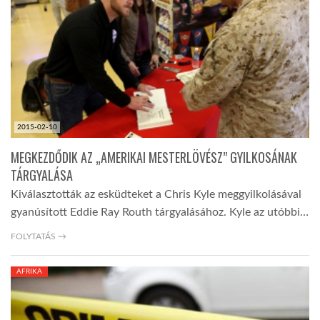
TROPICALMAGAZIN
GLOBOTV
AFRIKA TUDÁSTÁR
2015-02-10
MEGKEZDŐDIK AZ „AMERIKAI MESTERLÖVÉSZ” GYILKOSÁNAK
A NAP SZÉPE
TÁRGYALÁSA
Kiválasztották az esküdteket a Chris Kyle meggyilkolásával
gyanúsított Eddie Ray Routh tárgyalásához. Kyle az utóbbi…
LINKTR.EE
FOLYTATÁS →
GLOBOZSARU
AFRIKA
DOBRAVERO.HU