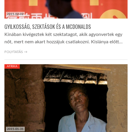
2015-02-02
GYILKOSSÁG, SZEKTÁSOK ÉS A MCDONALDS
Kínában kivégeztek két szektatagot, akik agyonvertek egy
nőt, mert nem akart hozzájuk csatlakozni. Kislánya előtt…
FOLYTATÁS →
AFRIKA
2015-01-31