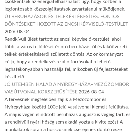
csökkentsék az energiafelhasználást úgy, hogy közben a
legfontosabb közszolgáltatások zavartalanul működjenek.
ÚJ BERUHÁZÁSOK ÉS TELEKÉRTÉKESÍTÉS: FONTOS
DÖNTÉSEKET HOZOTT AZ ENCSI KÉPVISELŐ-TESTÜLET
2026-08-04
Rendkívüli ülést tartott az encsi képviselő-testület, ahol
több, a város fejlődését érintő beruházásról és lakóövezeti
telkek értékesítéséről született döntés. Az önkormányzat
célja, hogy a rendelkezésre álló forrásokat a lehető
leghatékonyabban használja fel, miközben új fejlesztéseket
készít elő.
JÓ ÜTEMBEN HALAD A NYÍREGYHÁZA–MEZŐZOMBOR
VASÚTVONAL KORSZERŰSÍTÉSE
2026-08-04
A terveknek megfelelően zajlik a Mezőzombor és
Nyíregyháza közötti 100c jelű vasútvonal kiemelt felújítása.
A május végén elindított beruházás augusztus végéig tart, és
a rendkívüli nyári hőség sem akadályozta a kivitelezést.A
munkálatok során a hosszúsínek cseréjének döntő része