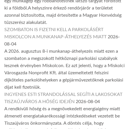
egy munkagép egy robbanótestnek látszó tárgyat fordított
ki a földből.A helyszínre érkező rendőrjárőr a területet
azonnal biztosította, majd értesítette a Magyar Honvédség
tűzszerész alakulatát.
SZOMBATON IS FIZETNI KELL A PARKOLÁSÉRT
MISKOLCON A MUNKANAP-ÁTHELYEZÉS MIATT
2026-
08-04
A 2026. augusztus 8-i munkanap-áthelyezés miatt ezen a
szombaton a megszokott hétköznapi parkolási szabályok
lesznek érvényben Miskolcon. Ez azt jelenti, hogy a Miskolci
Városgazda Nonprofit Kft. által üzemeltetett felszíni
díjköteles parkolóhelyeken a gépjárművezetőknek parkolási
díjat kell fizetniük.
INGYENES ESTI STRANDOLÁSSAL SEGÍTI A LAKOSOKAT
TISZAÚJVÁROS A HŐSÉG IDEJÉN
2026-08-04
A rendkívüli hőség és a megnövekedett energiaigény miatt
átmeneti energiatakarékossági intézkedéseket vezetett be
Tiszaújváros önkormányzata. A döntés célja, hogy