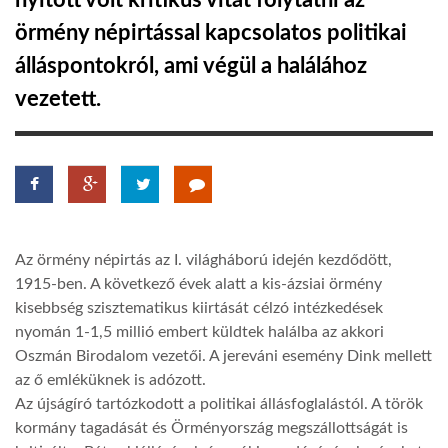
nyitott volt kritikus vitát folytatni az
örmény népirtással kapcsolatos politikai
TROPICALMAGAZIN
álláspontokról, ami végül a halálához
vezetett.
GLOBOTV
AFRIKA TUDÁSTÁR
A NAP SZÉPE
Az örmény népirtás az I. világháború idején kezdődött,
1915-ben. A következő évek alatt a kis-ázsiai örmény
LINKTR.EE
kisebbség szisztematikus kiirtását célzó intézkedések
nyomán 1-1,5 millió embert küldtek halálba az akkori
Oszmán Birodalom vezetői. A jereváni esemény Dink mellett
GLOBOZSARU
az ő emléküknek is adózott.
Az újságíró tartózkodott a politikai állásfoglalástól. A török
DOBRAVERO.HU
kormány tagadását és Örményország megszállottságát is