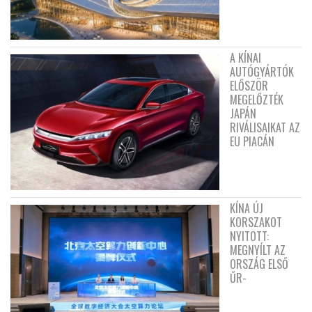
A KÍNAI
AUTÓGYÁRTÓK
ELŐSZÖR
MEGELŐZTÉK
JAPÁN
RIVÁLISAIKAT AZ
EU PIACÁN
KÍNA ÚJ
KORSZAKOT
NYITOTT:
MEGNYÍLT AZ
ORSZÁG ELSŐ
ŰR-