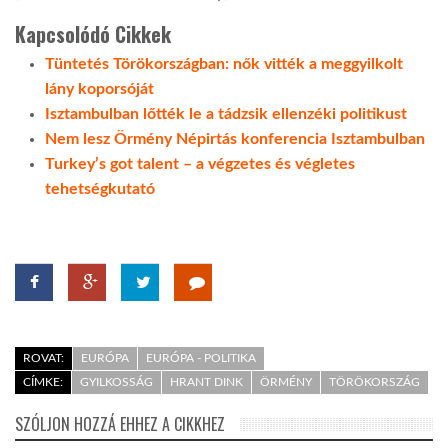
Kapcsolódó Cikkek
Tüntetés Törökországban: nők vitték a meggyilkolt
lány koporsóját
Isztambulban lőtték le a tádzsik ellenzéki politikust
Nem lesz Örmény Népirtás konferencia Isztambulban
Turkey’s got talent – a végzetes és végletes
tehetségkutató
ROVAT:
EURÓPA
EURÓPA - POLITIKA
CÍMKE:
GYILKOSSÁG
HRANT DINK
ÖRMÉNY
TÖRÖKORSZÁG
SZÓLJON HOZZÁ EHHEZ A CIKKHEZ