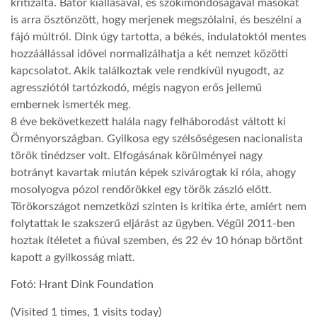
kritizálta. Bátor kiállásával, és szókimondóságával másokat
is arra ösztönzött, hogy merjenek megszólalni, és beszélni a
LATIMO.HU
fájó múltról. Dink úgy tartotta, a békés, indulatoktól mentes
hozzáállással idővel normalizálhatja a két nemzet közötti
kapcsolatot. Akik találkoztak vele rendkívül nyugodt, az
GLOBOBOOK
agressziótól tartózkodó, mégis nagyon erős jellemű
embernek ismerték meg.
8 éve bekövetkezett halála nagy felháborodást váltott ki
Örményországban. Gyilkosa egy szélsőségesen nacionalista
török tinédzser volt. Elfogásának körülményei nagy
botrányt kavartak miután képek szivárogtak ki róla, ahogy
mosolyogva pózol rendőrökkel egy török zászló előtt.
Törökországot nemzetközi szinten is kritika érte, amiért nem
folytattak le szakszerű eljárást az ügyben. Végül 2011-ben
hoztak ítéletet a fiúval szemben, és 22 év 10 hónap börtönt
kapott a gyilkosság miatt.
Fotó: Hrant Dink Foundation
(Visited 1 times, 1 visits today)