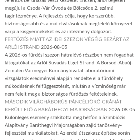
Jelentős beruházás veszi kezdetét Encsen, ahol teljesen
megújul a Csoda-Vár Óvoda és Bölcsőde 2. számú
tagintézménye. A fejlesztés célja, hogy korszerűbb,
biztonságosabb és a mai elvárásoknak megfelelő környezet
várja a kisgyermekeket és az intézmény dolgozóit.
FERTŐZÉS MIATT AZ IDEI SZEZON VÉGÉIG BEZÁRT AZ
ARLÓI STRAND
2026-08-05
A 2026-os fürdési szezon hátralévő részében nem fogadhat
látogatókat az Arlói Suvadás Liget Strand. A Borsod-Abaúj-
Zemplén Vármegyei Kormányhivatal laboratóriumi
vizsgálatok eredményei alapján rendelte el a fürdőhely
működésének felfüggesztését, miután a vízminőség már
nem felelt meg a biztonságos fürdőzés feltételeinek.
MÁSODIK VILÁGHÁBORÚS PÁNCÉLTÖRŐ GRÁNÁT
KERÜLT ELŐ A BARÁTHEGYI MAJORSÁGBAN
2026-08-05
Különleges esemény szakította meg hétfőn a Szimbiózis
Alapítvány Baráthegyi Majorságában zajló tanösvény-
fejlesztési munkálatokat. Az erdei útszakasz építése során