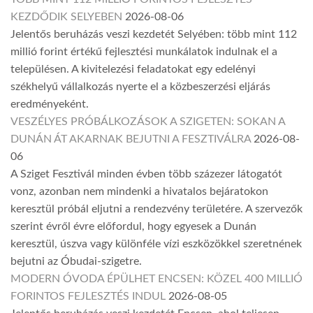
KEZDŐDIK SELYEBEN
2026-08-06
Jelentős beruházás veszi kezdetét Selyében: több mint 112
millió forint értékű fejlesztési munkálatok indulnak el a
településen. A kivitelezési feladatokat egy edelényi
székhelyű vállalkozás nyerte el a közbeszerzési eljárás
eredményeként.
VESZÉLYES PRÓBÁLKOZÁSOK A SZIGETEN: SOKAN A
DUNÁN ÁT AKARNAK BEJUTNI A FESZTIVÁLRA
2026-08-
06
A Sziget Fesztivál minden évben több százezer látogatót
vonz, azonban nem mindenki a hivatalos bejáratokon
keresztül próbál eljutni a rendezvény területére. A szervezők
szerint évről évre előfordul, hogy egyesek a Dunán
keresztül, úszva vagy különféle vízi eszközökkel szeretnének
bejutni az Óbudai-szigetre.
MODERN ÓVODA ÉPÜLHET ENCSEN: KÖZEL 400 MILLIÓ
FORINTOS FEJLESZTÉS INDUL
2026-08-05