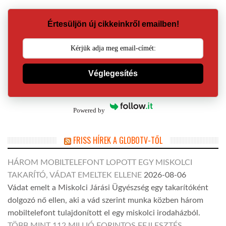
Értesüljön új cikkeinkről emailben!
Véglegesítés
Powered by
FRISS HÍREK A GLOBOTV-TŐL
HÁROM MOBILTELEFONT LOPOTT EGY MISKOLCI
TAKARÍTÓ, VÁDAT EMELTEK ELLENE
2026-08-06
Vádat emelt a Miskolci Járási Ügyészség egy takarítóként
dolgozó nő ellen, aki a vád szerint munka közben három
mobiltelefont tulajdonított el egy miskolci irodaházból.
TÖBB MINT 112 MILLIÓ FORINTOS FEJLESZTÉS