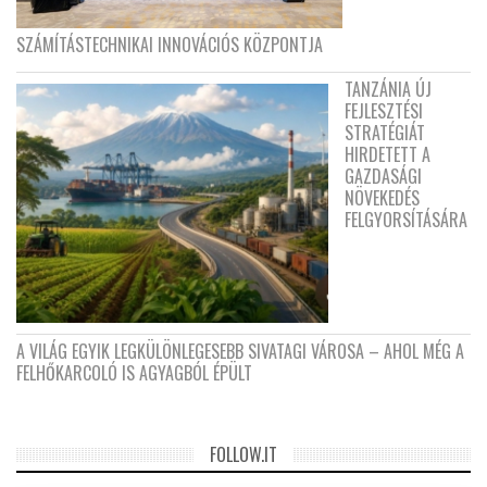
SZÁMÍTÁSTECHNIKAI INNOVÁCIÓS KÖZPONTJA
TANZÁNIA ÚJ
FEJLESZTÉSI
STRATÉGIÁT
HIRDETETT A
GAZDASÁGI
NÖVEKEDÉS
FELGYORSÍTÁSÁRA
A VILÁG EGYIK LEGKÜLÖNLEGESEBB SIVATAGI VÁROSA – AHOL MÉG A
FELHŐKARCOLÓ IS AGYAGBÓL ÉPÜLT
FOLLOW.IT