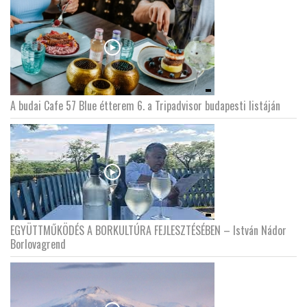
A budai Cafe 57 Blue étterem 6. a Tripadvisor budapesti listáján
EGYÜTTMŰKÖDÉS A BORKULTÚRA FEJLESZTÉSÉBEN – István Nádor
Borlovagrend