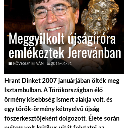
KÖZEL-KELET
Meggyilkolt újságíróra
AUSZTRÁLIA
emlékeztek Jerevánban
A VILÁG ITTHON
KÖVESDY ISTVÁN
2015-01-21
MÉDIA
Hrant Dinket 2007 januárjában ölték meg
Isztambulban. A Törökországban élő
örmény kisebbség ismert alakja volt, és
GLOBOTV BP
egy török-örmény kétnyelvű újság
főszerkesztőjeként dolgozott. Élete során
HÍR3D