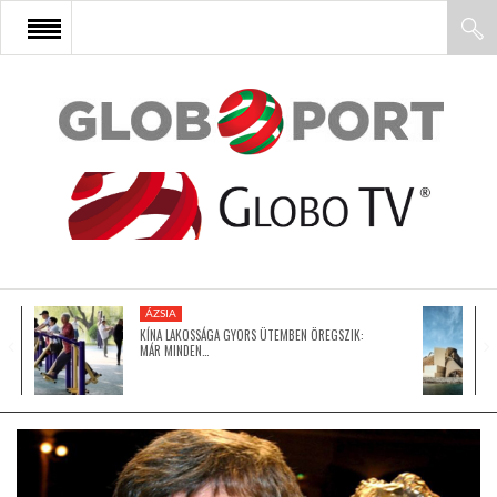
FŐOLDAL
AFRIKA
EURÓPA
ÁZSIA
ÁZSIA
KÍNA LAKOSSÁGA GYORS ÜTEMBEN ÖREGSZIK:
MÁR MINDEN…
ÉSZAK-AMERIKA
LATIN-AMERIKA