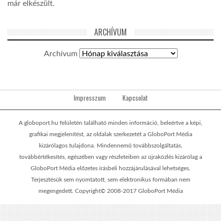
már elkészült.
ARCHÍVUM
Archívum
Impresszum
Kapcsolat
A globoport.hu felületén található minden információ, beleértve a képi,
grafikai megjelenítést, az oldalak szerkezetét a GloboPort Média
kizárólagos tulajdona. Mindennemű továbbszolgáltatás,
továbbértékesítés, egészében vagy részleteiben az újraközlés kizárólag a
GloboPort Média előzetes írásbeli hozzájárulásával lehetséges.
Terjesztésük sem nyomtatott, sem elektronikus formában nem
megengedett. Copyright© 2008-2017 GloboPort Média