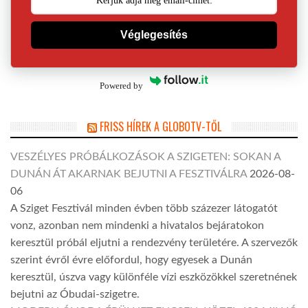
Véglegesítés
Powered by
FRISS HÍREK A GLOBOTV-TŐL
VESZÉLYES PRÓBÁLKOZÁSOK A SZIGETEN: SOKAN A
DUNÁN ÁT AKARNAK BEJUTNI A FESZTIVÁLRA
2026-08-
06
A Sziget Fesztivál minden évben több százezer látogatót
vonz, azonban nem mindenki a hivatalos bejáratokon
keresztül próbál eljutni a rendezvény területére. A szervezők
szerint évről évre előfordul, hogy egyesek a Dunán
keresztül, úszva vagy különféle vízi eszközökkel szeretnének
bejutni az Óbudai-szigetre.