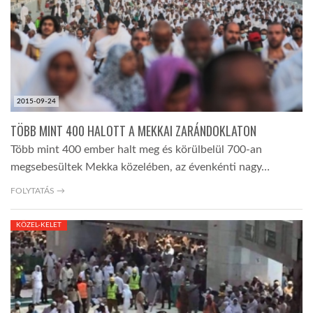
LATIMO.HU
GLOBOBOOK
2015-09-24
TÖBB MINT 400 HALOTT A MEKKAI ZARÁNDOKLATON
Több mint 400 ember halt meg és körülbelül 700-an
megsebesültek Mekka közelében, az évenkénti nagy…
FOLYTATÁS →
KÖZEL-KELET