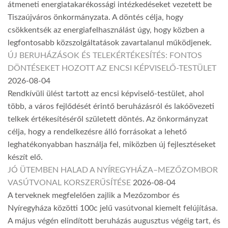
átmeneti energiatakarékossági intézkedéseket vezetett be
Tiszaújváros önkormányzata. A döntés célja, hogy
csökkentsék az energiafelhasználást úgy, hogy közben a
legfontosabb közszolgáltatások zavartalanul működjenek.
ÚJ BERUHÁZÁSOK ÉS TELEKÉRTÉKESÍTÉS: FONTOS
DÖNTÉSEKET HOZOTT AZ ENCSI KÉPVISELŐ-TESTÜLET
2026-08-04
Rendkívüli ülést tartott az encsi képviselő-testület, ahol
több, a város fejlődését érintő beruházásról és lakóövezeti
telkek értékesítéséről született döntés. Az önkormányzat
célja, hogy a rendelkezésre álló forrásokat a lehető
leghatékonyabban használja fel, miközben új fejlesztéseket
készít elő.
JÓ ÜTEMBEN HALAD A NYÍREGYHÁZA–MEZŐZOMBOR
VASÚTVONAL KORSZERŰSÍTÉSE
2026-08-04
A terveknek megfelelően zajlik a Mezőzombor és
Nyíregyháza közötti 100c jelű vasútvonal kiemelt felújítása.
A május végén elindított beruházás augusztus végéig tart, és