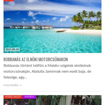
KÖZEL-KELET
AUSZTRÁLIA
A VILÁG ITTHON
2015-09-28
MÉDIA
ROBBANÁS AZ ELNÖKI MOTORCSÓNAKON
Robbanás történt hétfőn a Maldív-szigetek elnökének
motorcsónakján, Abdulla Jamínnak nem esett baja, de
felesége, egy…
GLOBOTV BP
FOLYTATÁS →
KÖZEL-KELET
KIEMELT
HÍR3D