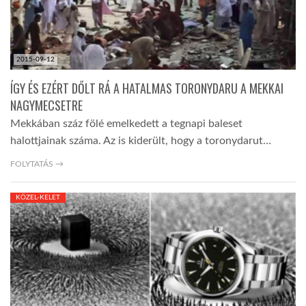
2015-09-12
ÍGY ÉS EZÉRT DŐLT RÁ A HATALMAS TORONYDARU A MEKKAI
NAGYMECSETRE
Mekkában száz fölé emelkedett a tegnapi baleset
halottjainak száma. Az is kiderült, hogy a toronydarut…
FOLYTATÁS →
KÖZEL-KELET