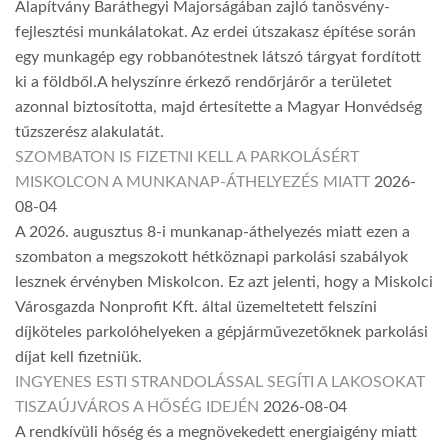
Alapítvány Baráthegyi Majorságában zajló tanösvény-
fejlesztési munkálatokat. Az erdei útszakasz építése során
egy munkagép egy robbanótestnek látszó tárgyat fordított
ki a földből.A helyszínre érkező rendőrjárőr a területet
azonnal biztosította, majd értesítette a Magyar Honvédség
tűzszerész alakulatát.
SZOMBATON IS FIZETNI KELL A PARKOLÁSÉRT
MISKOLCON A MUNKANAP-ÁTHELYEZÉS MIATT
2026-
08-04
A 2026. augusztus 8-i munkanap-áthelyezés miatt ezen a
szombaton a megszokott hétköznapi parkolási szabályok
lesznek érvényben Miskolcon. Ez azt jelenti, hogy a Miskolci
Városgazda Nonprofit Kft. által üzemeltetett felszíni
díjköteles parkolóhelyeken a gépjárművezetőknek parkolási
díjat kell fizetniük.
INGYENES ESTI STRANDOLÁSSAL SEGÍTI A LAKOSOKAT
TISZAÚJVÁROS A HŐSÉG IDEJÉN
2026-08-04
A rendkívüli hőség és a megnövekedett energiaigény miatt