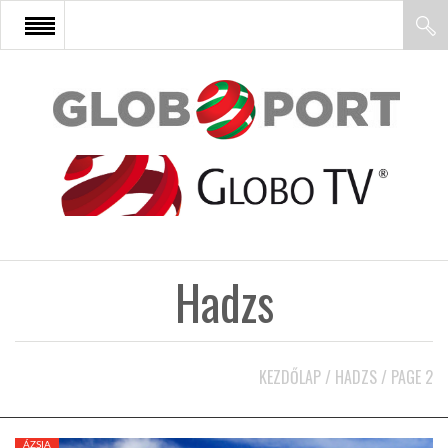
FŐOLDAL
AFRIKA
EURÓPA
Hadzs
ÁZSIA
ÉSZAK-AMERIKA
KEZDŐLAP
/
HADZS
/
PAGE 2
LATIN-AMERIKA
ÁZSIA