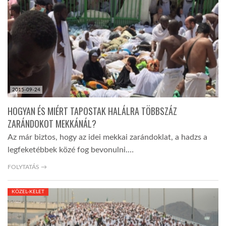
TROPICALMAGAZIN
GLOBOTV
AFRIKA TUDÁSTÁR
2015-09-24
HOGYAN ÉS MIÉRT TAPOSTAK HALÁLRA TÖBBSZÁZ
A NAP SZÉPE
ZARÁNDOKOT MEKKÁNÁL?
Az már biztos, hogy az idei mekkai zarándoklat, a hadzs a
legfeketébbek közé fog bevonulni.…
LINKTR.EE
FOLYTATÁS →
GLOBOZSARU
KÖZEL-KELET
DOBRAVERO.HU