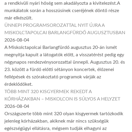
a rendkívüli nyári hőség sem akadályozta a kivitelezést.A
munkálatok során a hosszúsínek cseréjének döntő része
már elkészült.
ÜNNEPI PROGRAMSOROZATTAL NYIT ÚJRA A
MISKOLCTAPOLCAI BARLANGFÜRDŐ AUGUSZTUSBAN
2026-08-04
A Miskolctapolcai Barlangfürdő augusztus 20-án ismét
megnyitja kapuit a látogatók előtt, a visszatérést pedig egy
négynapos rendezvénysorozattal ünnepli. Augusztus 20. és
23. között a fürdő előtti sétányon koncertek, élőzenei
fellépések és szórakoztató programok várják az
érdeklődőket.
TÖBB MINT 320 KISGYERMEK REKEDT A
KÓRHÁZAKBAN – MISKOLCON IS SÚLYOS A HELYZET
2026-08-04
Országszerte több mint 320 olyan kisgyermek tartózkodik
jelenleg kórházakban, akiknek már nincs szükségük
egészségügyi ellátásra, mégsem tudják elhagyni az