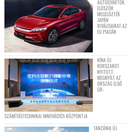
AUTÓGYÁRTÓK
ELŐSZÖR
MEGELŐZTÉK
JAPÁN
RIVÁLISAIKAT AZ
EU PIACÁN
KÍNA ÚJ
KORSZAKOT
NYITOTT:
MEGNYÍLT AZ
ORSZÁG ELSŐ
ŰR-
SZÁMÍTÁSTECHNIKAI INNOVÁCIÓS KÖZPONTJA
TANZÁNIA ÚJ