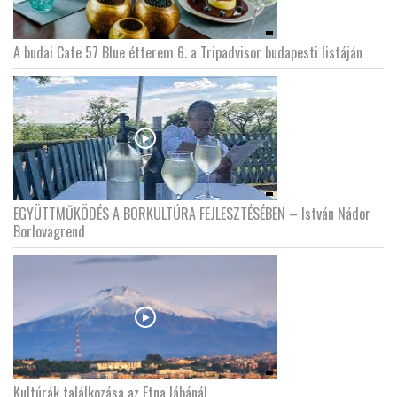
A budai Cafe 57 Blue étterem 6. a Tripadvisor budapesti listáján
EGYÜTTMŰKÖDÉS A BORKULTÚRA FEJLESZTÉSÉBEN – István Nádor
Borlovagrend
Kultúrák találkozása az Etna lábánál