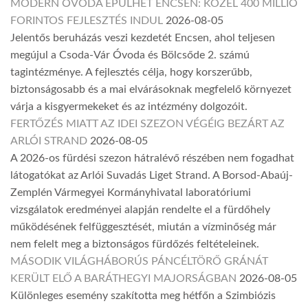
MODERN ÓVODA ÉPÜLHET ENCSEN: KÖZEL 400 MILLIÓ
FORINTOS FEJLESZTÉS INDUL
2026-08-05
Jelentős beruházás veszi kezdetét Encsen, ahol teljesen
megújul a Csoda-Vár Óvoda és Bölcsőde 2. számú
tagintézménye. A fejlesztés célja, hogy korszerűbb,
biztonságosabb és a mai elvárásoknak megfelelő környezet
várja a kisgyermekeket és az intézmény dolgozóit.
FERTŐZÉS MIATT AZ IDEI SZEZON VÉGÉIG BEZÁRT AZ
ARLÓI STRAND
2026-08-05
A 2026-os fürdési szezon hátralévő részében nem fogadhat
látogatókat az Arlói Suvadás Liget Strand. A Borsod-Abaúj-
Zemplén Vármegyei Kormányhivatal laboratóriumi
vizsgálatok eredményei alapján rendelte el a fürdőhely
működésének felfüggesztését, miután a vízminőség már
nem felelt meg a biztonságos fürdőzés feltételeinek.
MÁSODIK VILÁGHÁBORÚS PÁNCÉLTÖRŐ GRÁNÁT
KERÜLT ELŐ A BARÁTHEGYI MAJORSÁGBAN
2026-08-05
Különleges esemény szakította meg hétfőn a Szimbiózis