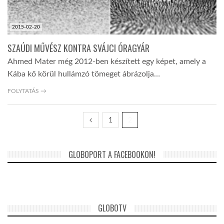
2015-02-20
SZAÚDI MŰVÉSZ KONTRA SVÁJCI ÓRAGYÁR
Ahmed Mater még 2012-ben készített egy képet, amely a
Kába kő körül hullámzó tömeget ábrázolja…
FOLYTATÁS →
1
2
GLOBOPORT A FACEBOOKON!
GLOBOTV