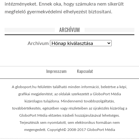
intézményeket. Ennek oka, hogy számukra nem sikerült
megfelelő gyermekvédelmi elhelyezést biztosítani.
ARCHÍVUM
Archívum
Impresszum
Kapcsolat
A globoport.hu felületén található minden információ, beleértve a képi,
grafikai megjelenítést, az oldalak szerkezetét a GloboPort Média
kizárólagos tulajdona. Mindennemű továbbszolgáltatás,
továbbértékesítés, egészében vagy részleteiben az újraközlés kizárólag a
GloboPort Média előzetes írásbeli hozzájárulásával lehetséges.
Terjesztésük sem nyomtatott, sem elektronikus formában nem
megengedett. Copyright© 2008-2017 GloboPort Média