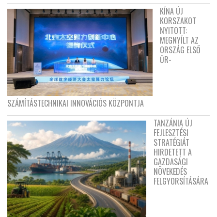
KÍNA ÚJ
KORSZAKOT
NYITOTT:
MEGNYÍLT AZ
ORSZÁG ELSŐ
ŰR-
SZÁMÍTÁSTECHNIKAI INNOVÁCIÓS KÖZPONTJA
TANZÁNIA ÚJ
FEJLESZTÉSI
STRATÉGIÁT
HIRDETETT A
GAZDASÁGI
NÖVEKEDÉS
FELGYORSÍTÁSÁRA