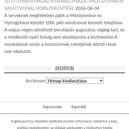
JÓ ÜTEMBEN HALAD A NYÍREGYHÁZA–MEZŐZOMBOR
VASÚTVONAL KORSZERŰSÍTÉSE
2026-08-04
A terveknek megfelelően zajlik a Mezőzombor és
Nyíregyháza közötti 100c jelű vasútvonal kiemelt felújítása.
A május végén elindított beruházás augusztus végéig tart, és
a rendkívüli nyári hőség sem akadályozta a kivitelezést.A
munkálatok során a hosszúsínek cseréjének döntő része
már elkészült.
ARCHÍVUM
Archívum
Impresszum
Kapcsolat
A globoport.hu felületén található minden információ, beleértve a képi,
grafikai megjelenítést, az oldalak szerkezetét a GloboPort Média