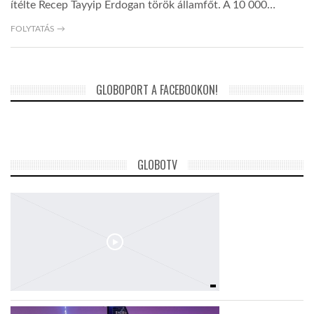
ítélte Recep Tayyip Erdogan török államfőt. A 10 000…
FOLYTATÁS →
LATIMO.HU
GLOBOBOOK
GLOBOPORT A FACEBOOKON!
GLOBOTV