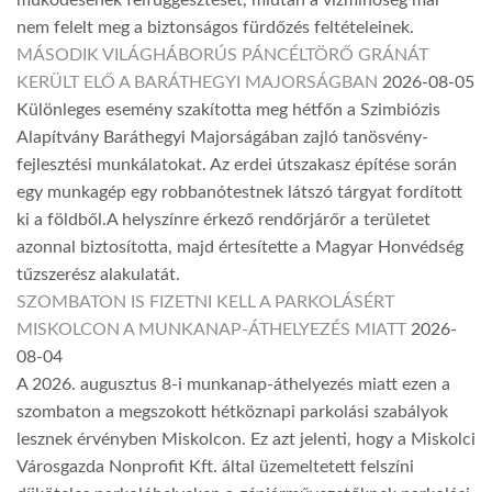
működésének felfüggesztését, miután a vízminőség már
nem felelt meg a biztonságos fürdőzés feltételeinek.
MÁSODIK VILÁGHÁBORÚS PÁNCÉLTÖRŐ GRÁNÁT
KERÜLT ELŐ A BARÁTHEGYI MAJORSÁGBAN
2026-08-05
Különleges esemény szakította meg hétfőn a Szimbiózis
Alapítvány Baráthegyi Majorságában zajló tanösvény-
fejlesztési munkálatokat. Az erdei útszakasz építése során
egy munkagép egy robbanótestnek látszó tárgyat fordított
ki a földből.A helyszínre érkező rendőrjárőr a területet
azonnal biztosította, majd értesítette a Magyar Honvédség
tűzszerész alakulatát.
SZOMBATON IS FIZETNI KELL A PARKOLÁSÉRT
MISKOLCON A MUNKANAP-ÁTHELYEZÉS MIATT
2026-
08-04
A 2026. augusztus 8-i munkanap-áthelyezés miatt ezen a
szombaton a megszokott hétköznapi parkolási szabályok
lesznek érvényben Miskolcon. Ez azt jelenti, hogy a Miskolci
Városgazda Nonprofit Kft. által üzemeltetett felszíni