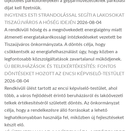
díjköteles parkolóhelyeken a gépjárművezetőknek parkolási
díjat kell fizetniük.
INGYENES ESTI STRANDOLÁSSAL SEGÍTI A LAKOSOKAT
TISZAÚJVÁROS A HŐSÉG IDEJÉN
2026-08-04
A rendkívüli hőség és a megnövekedett energiaigény miatt
átmeneti energiatakarékossági intézkedéseket vezetett be
Tiszaújváros önkormányzata. A döntés célja, hogy
csökkentsék az energiafelhasználást úgy, hogy közben a
legfontosabb közszolgáltatások zavartalanul működjenek.
ÚJ BERUHÁZÁSOK ÉS TELEKÉRTÉKESÍTÉS: FONTOS
DÖNTÉSEKET HOZOTT AZ ENCSI KÉPVISELŐ-TESTÜLET
2026-08-04
Rendkívüli ülést tartott az encsi képviselő-testület, ahol
több, a város fejlődését érintő beruházásról és lakóövezeti
telkek értékesítéséről született döntés. Az önkormányzat
célja, hogy a rendelkezésre álló forrásokat a lehető
leghatékonyabban használja fel, miközben új fejlesztéseket
készít elő.