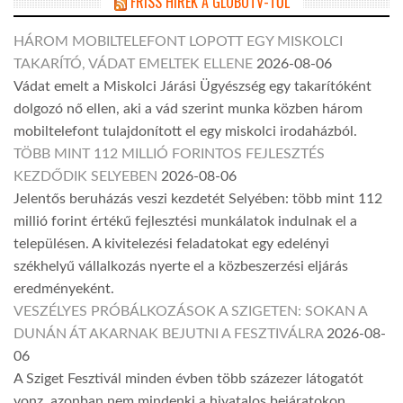
FRISS HÍREK A GLOBOTV-TŐL
HÁROM MOBILTELEFONT LOPOTT EGY MISKOLCI
TAKARÍTÓ, VÁDAT EMELTEK ELLENE
2026-08-06
Vádat emelt a Miskolci Járási Ügyészség egy takarítóként
dolgozó nő ellen, aki a vád szerint munka közben három
mobiltelefont tulajdonított el egy miskolci irodaházból.
TÖBB MINT 112 MILLIÓ FORINTOS FEJLESZTÉS
KEZDŐDIK SELYEBEN
2026-08-06
Jelentős beruházás veszi kezdetét Selyében: több mint 112
millió forint értékű fejlesztési munkálatok indulnak el a
településen. A kivitelezési feladatokat egy edelényi
székhelyű vállalkozás nyerte el a közbeszerzési eljárás
eredményeként.
VESZÉLYES PRÓBÁLKOZÁSOK A SZIGETEN: SOKAN A
DUNÁN ÁT AKARNAK BEJUTNI A FESZTIVÁLRA
2026-08-
06
A Sziget Fesztivál minden évben több százezer látogatót
vonz, azonban nem mindenki a hivatalos bejáratokon