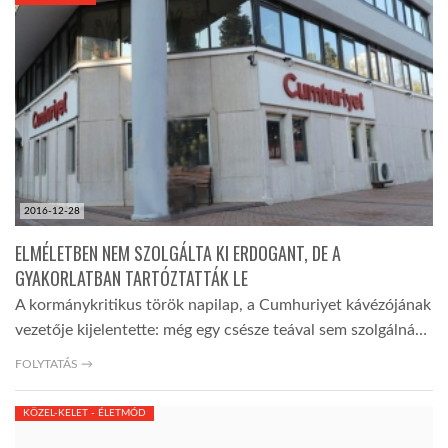
KÖZEL-KELET
AUSZTRÁLIA
A VILÁG ITTHON
2016-12-28
MÉDIA
ELMÉLETBEN NEM SZOLGÁLTA KI ERDOGANT, DE A
GYAKORLATBAN TARTÓZTATTÁK LE
A kormánykritikus török napilap, a Cumhuriyet kávézójának
vezetője kijelentette: még egy csésze teával sem szolgálná…
GLOBOTV BP
FOLYTATÁS →
KÖZEL-KELET - ÉLETMÓD
HÍR3D