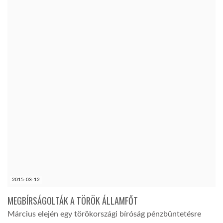
TROPICALMAGAZIN
GLOBOTV
AFRIKA TUDÁSTÁR
A NAP SZÉPE
LINKTR.EE
GLOBOZSARU
2015-03-12
MEGBÍRSÁGOLTÁK A TÖRÖK ÁLLAMFŐT
DOBRAVERO.HU
Március elején egy törökországi bíróság pénzbüntetésre