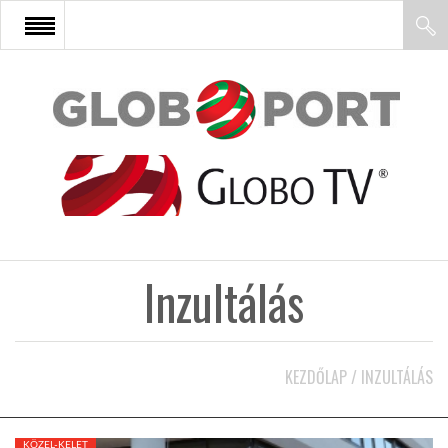
FŐOLDAL
AFRIKA
EURÓPA
Inzultálás
ÁZSIA
ÉSZAK-AMERIKA
KEZDŐLAP
/
INZULTÁLÁS
LATIN-AMERIKA
KÖZEL-KELET