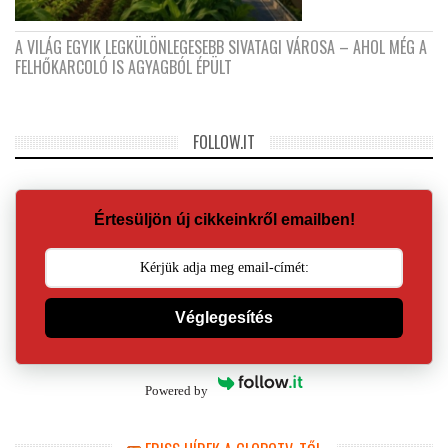
A VILÁG EGYIK LEGKÜLÖNLEGESEBB SIVATAGI VÁROSA – AHOL MÉG A
FELHŐKARCOLÓ IS AGYAGBÓL ÉPÜLT
FOLLOW.IT
Értesüljön új cikkeinkről emailben!
Véglegesítés
Powered by