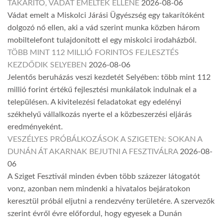
TAKARÍTÓ, VÁDAT EMELTEK ELLENE
2026-08-06
Vádat emelt a Miskolci Járási Ügyészség egy takarítóként
dolgozó nő ellen, aki a vád szerint munka közben három
mobiltelefont tulajdonított el egy miskolci irodaházból.
TÖBB MINT 112 MILLIÓ FORINTOS FEJLESZTÉS
KEZDŐDIK SELYEBEN
2026-08-06
Jelentős beruházás veszi kezdetét Selyében: több mint 112
millió forint értékű fejlesztési munkálatok indulnak el a
településen. A kivitelezési feladatokat egy edelényi
székhelyű vállalkozás nyerte el a közbeszerzési eljárás
eredményeként.
VESZÉLYES PRÓBÁLKOZÁSOK A SZIGETEN: SOKAN A
DUNÁN ÁT AKARNAK BEJUTNI A FESZTIVÁLRA
2026-08-
06
A Sziget Fesztivál minden évben több százezer látogatót
vonz, azonban nem mindenki a hivatalos bejáratokon
keresztül próbál eljutni a rendezvény területére. A szervezők
szerint évről évre előfordul, hogy egyesek a Dunán