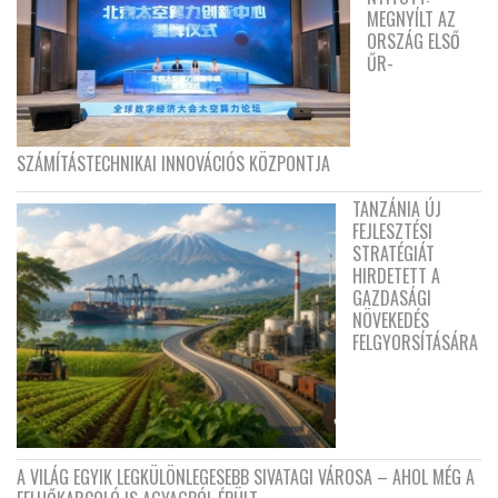
MEGNYÍLT AZ
ORSZÁG ELSŐ
ŰR-
SZÁMÍTÁSTECHNIKAI INNOVÁCIÓS KÖZPONTJA
TANZÁNIA ÚJ
FEJLESZTÉSI
STRATÉGIÁT
HIRDETETT A
GAZDASÁGI
NÖVEKEDÉS
FELGYORSÍTÁSÁRA
A VILÁG EGYIK LEGKÜLÖNLEGESEBB SIVATAGI VÁROSA – AHOL MÉG A