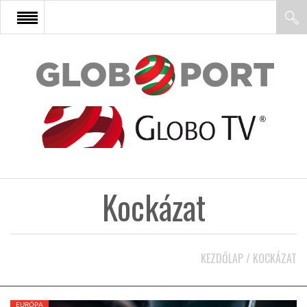
FŐOLDAL
AFRIKA
EURÓPA
Kockázat
ÁZSIA
ÉSZAK-AMERIKA
KEZDŐLAP
/
KOCKÁZAT
LATIN-AMERIKA
EURÓPA