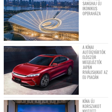
SANGHAJ ÚJ
IKONIKUS
OPERAHÁZA
A KÍNAI
AUTÓGYÁRTÓK
ELŐSZÖR
MEGELŐZTÉK
JAPÁN
RIVÁLISAIKAT AZ
EU PIACÁN
KÍNA ÚJ
KORSZAKOT
NYITOTT: