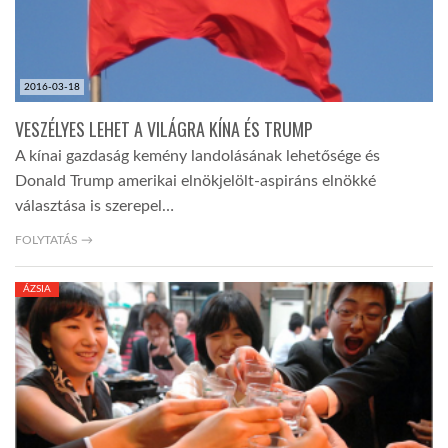
2016-03-18
VESZÉLYES LEHET A VILÁGRA KÍNA ÉS TRUMP
A kínai gazdaság kemény landolásának lehetősége és
Donald Trump amerikai elnökjelölt-aspiráns elnökké
választása is szerepel…
FOLYTATÁS →
ÁZSIA