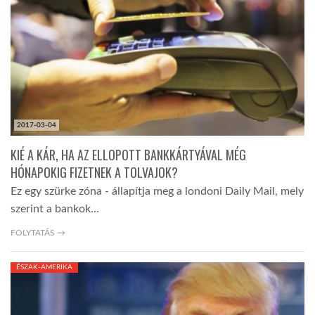
TROPICALMAGAZIN
GLOBOTV
AFRIKA TUDÁSTÁR
2017-03-04
KIÉ A KÁR, HA AZ ELLOPOTT BANKKÁRTYÁVAL MÉG
A NAP SZÉPE
HÓNAPOKIG FIZETNEK A TOLVAJOK?
Ez egy szürke zóna - állapítja meg a londoni Daily Mail, mely
szerint a bankok…
LINKTR.EE
FOLYTATÁS →
GLOBOZSARU
ÉSZAK-AMERIKA
DOBRAVERO.HU