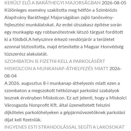
KERÜLT ELŐ A BARÁTHEGYI MAJORSÁGBAN
2026-08-05
Különleges esemény szakította meg hétfőn a Szimbiózis
Alapítvány Baráthegyi Majorságában zajló tanösvény-
fejlesztési munkálatokat. Az erdei útszakasz építése során
egy munkagép egy robbanótestnek látszó tárgyat fordított
ki a földből.A helyszínre érkező rendőrjárőr a területet
azonnal biztosította, majd értesítette a Magyar Honvédség
tűzszerész alakulatát.
SZOMBATON IS FIZETNI KELL A PARKOLÁSÉRT
MISKOLCON A MUNKANAP-ÁTHELYEZÉS MIATT
2026-
08-04
A 2026. augusztus 8-i munkanap-áthelyezés miatt ezen a
szombaton a megszokott hétköznapi parkolási szabályok
lesznek érvényben Miskolcon. Ez azt jelenti, hogy a Miskolci
Városgazda Nonprofit Kft. által üzemeltetett felszíni
díjköteles parkolóhelyeken a gépjárművezetőknek parkolási
díjat kell fizetniük.
INGYENES ESTI STRANDOLÁSSAL SEGÍTI A LAKOSOKAT