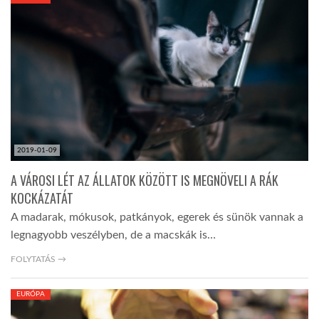
KÖZEL-KELET
AUSZTRÁLIA
A VILÁG ITTHON
2019-01-09
MÉDIA
A VÁROSI LÉT AZ ÁLLATOK KÖZÖTT IS MEGNÖVELI A RÁK
KOCKÁZATÁT
A madarak, mókusok, patkányok, egerek és sünök vannak a
legnagyobb veszélyben, de a macskák is…
GLOBOTV BP
FOLYTATÁS →
EURÓPA
HÍR3D