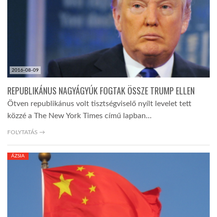
LATIMO.HU
GLOBOBOOK
2016-08-09
REPUBLIKÁNUS NAGYÁGYÚK FOGTAK ÖSSZE TRUMP ELLEN
Ötven republikánus volt tisztségviselő nyílt levelet tett
közzé a The New York Times című lapban…
FOLYTATÁS →
ÁZSIA