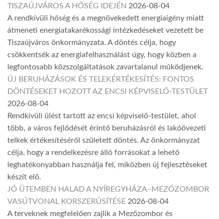
TISZAÚJVÁROS A HŐSÉG IDEJÉN
2026-08-04
A rendkívüli hőség és a megnövekedett energiaigény miatt
átmeneti energiatakarékossági intézkedéseket vezetett be
Tiszaújváros önkormányzata. A döntés célja, hogy
csökkentsék az energiafelhasználást úgy, hogy közben a
legfontosabb közszolgáltatások zavartalanul működjenek.
ÚJ BERUHÁZÁSOK ÉS TELEKÉRTÉKESÍTÉS: FONTOS
DÖNTÉSEKET HOZOTT AZ ENCSI KÉPVISELŐ-TESTÜLET
2026-08-04
Rendkívüli ülést tartott az encsi képviselő-testület, ahol
több, a város fejlődését érintő beruházásról és lakóövezeti
telkek értékesítéséről született döntés. Az önkormányzat
célja, hogy a rendelkezésre álló forrásokat a lehető
leghatékonyabban használja fel, miközben új fejlesztéseket
készít elő.
JÓ ÜTEMBEN HALAD A NYÍREGYHÁZA–MEZŐZOMBOR
VASÚTVONAL KORSZERŰSÍTÉSE
2026-08-04
A terveknek megfelelően zajlik a Mezőzombor és