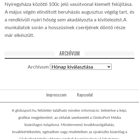
Nyíregyháza közötti 100c jelű vasútvonal kiemelt felújítása.
A május végén elindított beruházás augusztus végéig tart, és
a rendkívüli nyári hőség sem akadályozta a kivitelezést.A
munkálatok során a hosszúsínek cseréjének döntő része
már elkészült.
ARCHÍVUM
Archívum
Impresszum
Kapcsolat
A globoport.hu felületén található minden információ, beleértve a képi,
grafikai megjelenítést, az oldalak szerkezetét a GloboPort Média
kizárólagos tulajdona. Mindennemű továbbszolgáltatás,
továbbértékesítés, egészében vagy részleteiben az újraközlés kizárólag a
GloboPort Média előzetes írásbeli hozzájárulásával lehetséges.