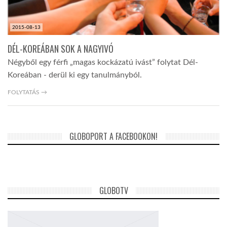
2015-08-13
DÉL-KOREÁBAN SOK A NAGYIVÓ
Négyből egy férfi „magas kockázatú ivást” folytat Dél-
Koreában - derül ki egy tanulmányból.
FOLYTATÁS →
GLOBOPORT A FACEBOOKON!
GLOBOTV