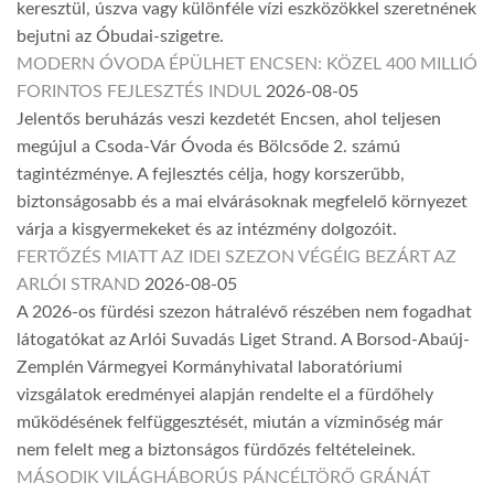
keresztül, úszva vagy különféle vízi eszközökkel szeretnének
bejutni az Óbudai-szigetre.
MODERN ÓVODA ÉPÜLHET ENCSEN: KÖZEL 400 MILLIÓ
FORINTOS FEJLESZTÉS INDUL
2026-08-05
Jelentős beruházás veszi kezdetét Encsen, ahol teljesen
megújul a Csoda-Vár Óvoda és Bölcsőde 2. számú
tagintézménye. A fejlesztés célja, hogy korszerűbb,
biztonságosabb és a mai elvárásoknak megfelelő környezet
várja a kisgyermekeket és az intézmény dolgozóit.
FERTŐZÉS MIATT AZ IDEI SZEZON VÉGÉIG BEZÁRT AZ
ARLÓI STRAND
2026-08-05
A 2026-os fürdési szezon hátralévő részében nem fogadhat
látogatókat az Arlói Suvadás Liget Strand. A Borsod-Abaúj-
Zemplén Vármegyei Kormányhivatal laboratóriumi
vizsgálatok eredményei alapján rendelte el a fürdőhely
működésének felfüggesztését, miután a vízminőség már
nem felelt meg a biztonságos fürdőzés feltételeinek.
MÁSODIK VILÁGHÁBORÚS PÁNCÉLTÖRŐ GRÁNÁT