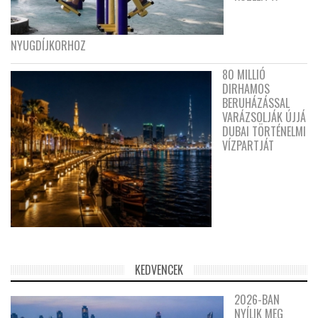
NYUGDÍJKORHOZ
80 MILLIÓ
DIRHAMOS
BERUHÁZÁSSAL
VARÁZSOLJÁK ÚJJÁ
DUBAI TÖRTÉNELMI
VÍZPARTJÁT
KEDVENCEK
2026-BAN
NYÍLIK MEG