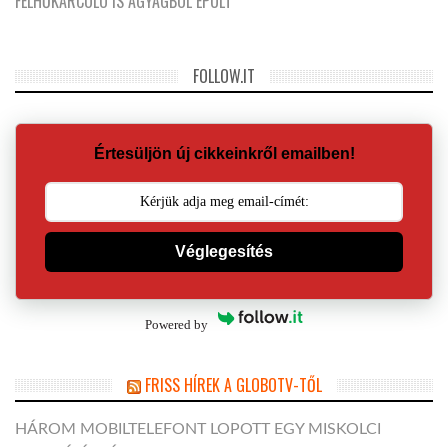
FELHŐKARCOLÓ IS AGYAGBÓL ÉPÜLT
FOLLOW.IT
Értesüljön új cikkeinkről emailben!
Véglegesítés
Powered by
FRISS HÍREK A GLOBOTV-TŐL
HÁROM MOBILTELEFONT LOPOTT EGY MISKOLCI