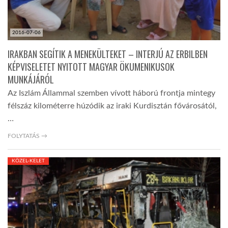
2016-07-06
IRAKBAN SEGÍTIK A MENEKÜLTEKET – INTERJÚ AZ ERBILBEN
KÉPVISELETET NYITOTT MAGYAR ÖKUMENIKUSOK
MUNKÁJÁRÓL
Az Iszlám Állammal szemben vívott háború frontja mintegy
félszáz kilométerre húzódik az iraki Kurdisztán fővárosától,
…
FOLYTATÁS →
KÖZEL-KELET