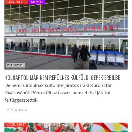
KÖZEL-KELET
KIEMELT
TROPICALMAGAZIN
GLOBOTV
AFRIKA TUDÁSTÁR
2017-09-28
A NAP SZÉPE
HOLNAPTÓL MÁR NEM REPÜLNEK KÜLFÖLDI GÉPEK ERBILBE
De nem is indulnak külföldre járatok iraki Kurdisztán
LINKTR.EE
fővárosából. Péntektől az összes nemzetközi járatot
felfüggesztették.
GLOBOZSARU
FOLYTATÁS →
KÖZEL-KELET
DOBRAVERO.HU