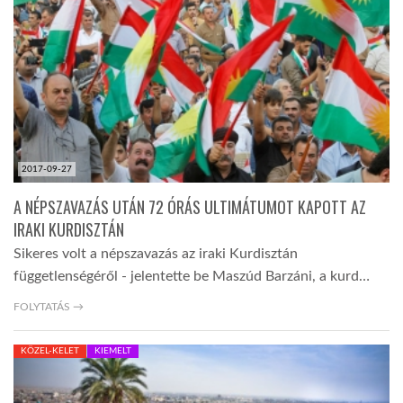
LATIMO.HU
GLOBOBOOK
2017-09-27
A NÉPSZAVAZÁS UTÁN 72 ÓRÁS ULTIMÁTUMOT KAPOTT AZ
IRAKI KURDISZTÁN
Sikeres volt a népszavazás az iraki Kurdisztán
függetlenségéről - jelentette be Maszúd Barzáni, a kurd…
FOLYTATÁS →
KÖZEL-KELET
KIEMELT