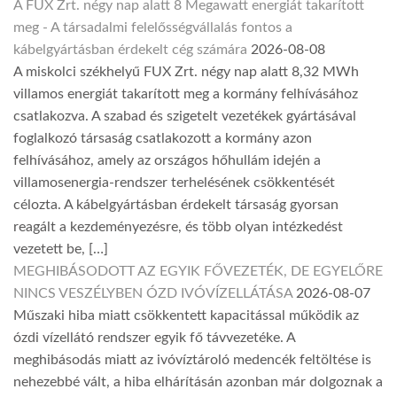
A FUX Zrt. négy nap alatt 8 Megawatt energiát takarított
meg - A társadalmi felelősségvállalás fontos a
kábelgyártásban érdekelt cég számára
2026-08-08
A miskolci székhelyű FUX Zrt. négy nap alatt 8,32 MWh
villamos energiát takarított meg a kormány felhívásához
csatlakozva. A szabad és szigetelt vezetékek gyártásával
foglalkozó társaság csatlakozott a kormány azon
felhívásához, amely az országos hőhullám idején a
villamosenergia-rendszer terhelésének csökkentését
célozta. A kábelgyártásban érdekelt társaság gyorsan
reagált a kezdeményezésre, és több olyan intézkedést
vezetett be, […]
MEGHIBÁSODOTT AZ EGYIK FŐVEZETÉK, DE EGYELŐRE
NINCS VESZÉLYBEN ÓZD IVÓVÍZELLÁTÁSA
2026-08-07
Műszaki hiba miatt csökkentett kapacitással működik az
ózdi vízellátó rendszer egyik fő távvezetéke. A
meghibásodás miatt az ivóvíztároló medencék feltöltése is
nehezebbé vált, a hiba elhárításán azonban már dolgoznak a