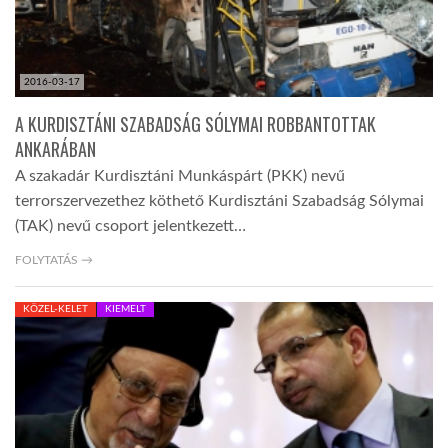
2016-03-17
A KURDISZTÁNI SZABADSÁG SÓLYMAI ROBBANTOTTAK
ANKARÁBAN
A szakadár Kurdisztáni Munkáspárt (PKK) nevű
terrorszervezethez köthető Kurdisztáni Szabadság Sólymai
(TAK) nevű csoport jelentkezett…
FOLYTATÁS →
KÖZEL-KELET
KIEMELT