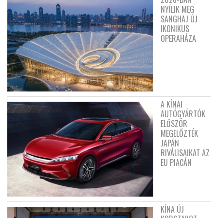
NYÍLIK MEG
SANGHAJ ÚJ
IKONIKUS
OPERAHÁZA
A KÍNAI
AUTÓGYÁRTÓK
ELŐSZÖR
MEGELŐZTÉK
JAPÁN
RIVÁLISAIKAT AZ
EU PIACÁN
KÍNA ÚJ