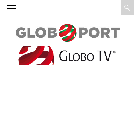
FŐOLDAL
AFRIKA
EURÓPA
ÁZSIA
ÉSZAK-AMERIKA
LATIN-AMERIKA