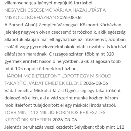
villamosenergia-igényét megújuló forrásból.
NEGYVEN CSECSEMŐ VÁRJA A HAZAJUTÁST A
MISKOLCI KÓRHÁZBAN
2026-08-06
A Borsod-Abaúj-Zemplén Vármegyei Központi Kórházban
jelenleg negyven olyan csecsemő tartózkodik, akik egészségi
állapotuk alapján már elhagyhatnák az intézményt, azonban
családi vagy gyermekvédelmi okok miatt továbbra is kórházi
ellátásban maradnak. Országos szinten több mint 320
gyermek érintett hasonló helyzetben, akik átlagosan több
mint 105 napot töltenek kórházban.
HÁROM MOBILTELEFONT LOPOTT EGY MISKOLCI
TAKARÍTÓ, VÁDAT EMELTEK ELLENE
2026-08-06
Vádat emelt a Miskolci Járási Ügyészség egy takarítóként
dolgozó nő ellen, aki a vád szerint munka közben három
mobiltelefont tulajdonított el egy miskolci irodaházból.
TÖBB MINT 112 MILLIÓ FORINTOS FEJLESZTÉS
KEZDŐDIK SELYEBEN
2026-08-06
Jelentős beruházás veszi kezdetét Selyében: több mint 112