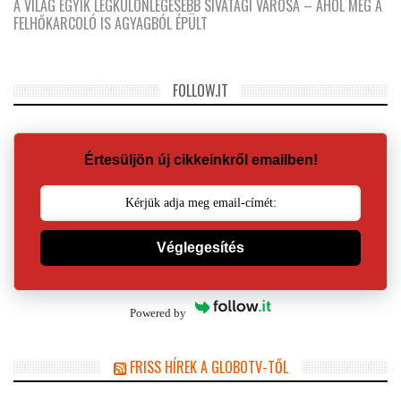
A VILÁG EGYIK LEGKÜLÖNLEGESEBB SIVATAGI VÁROSA – AHOL MÉG A
FELHŐKARCOLÓ IS AGYAGBÓL ÉPÜLT
FOLLOW.IT
Értesüljön új cikkeinkről emailben!
Véglegesítés
Powered by
FRISS HÍREK A GLOBOTV-TŐL