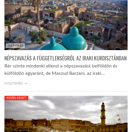
2017-09-25
NÉPSZAVAZÁS A FÜGGETLENSÉGRŐL AZ IRAKI KURDISZTÁNBAN
Bár szinte mindenki ellenzi a népszavazást belföldön és
külföldön egyaránt, de Maszud Barzani, az iraki…
FOLYTATÁS →
KÖZEL-KELET