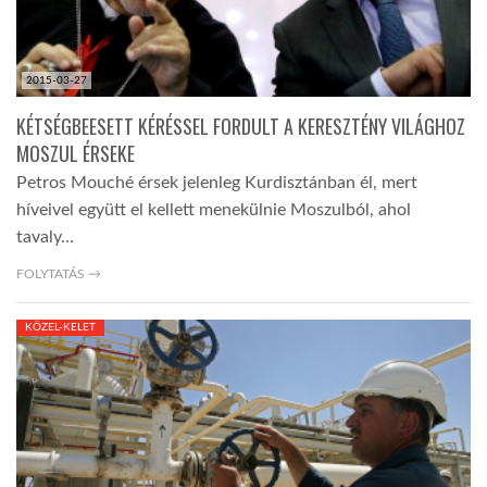
2015-03-27
KÉTSÉGBEESETT KÉRÉSSEL FORDULT A KERESZTÉNY VILÁGHOZ
MOSZUL ÉRSEKE
Petros Mouché érsek jelenleg Kurdisztánban él, mert
híveivel együtt el kellett menekülnie Moszulból, ahol
tavaly…
FOLYTATÁS →
KÖZEL-KELET