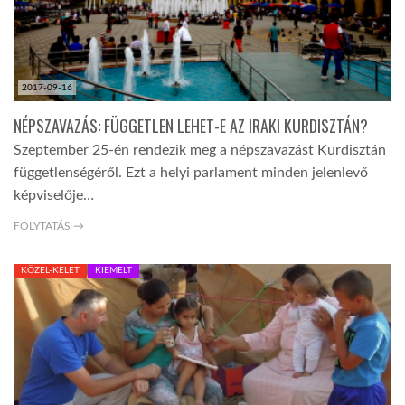
2017-09-16
NÉPSZAVAZÁS: FÜGGETLEN LEHET-E AZ IRAKI KURDISZTÁN?
Szeptember 25-én rendezik meg a népszavazást Kurdisztán
függetlenségéről. Ezt a helyi parlament minden jelenlevő
képviselője…
FOLYTATÁS →
KÖZEL-KELET
KIEMELT