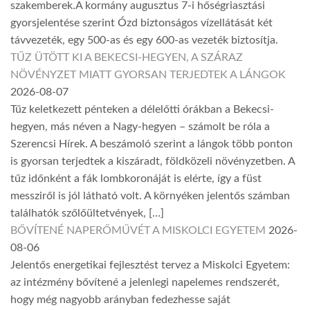
szakemberek.A kormány augusztus 7-i hőségriasztási
gyorsjelentése szerint Ózd biztonságos vízellátását két
távvezeték, egy 500-as és egy 600-as vezeték biztosítja.
TŰZ ÜTÖTT KI A BEKECSI-HEGYEN, A SZÁRAZ
NÖVÉNYZET MIATT GYORSAN TERJEDTEK A LÁNGOK
2026-08-07
Tűz keletkezett pénteken a délelőtti órákban a Bekecsi-
hegyen, más néven a Nagy-hegyen – számolt be róla a
Szerencsi Hírek. A beszámoló szerint a lángok több ponton
is gyorsan terjedtek a kiszáradt, földközeli növényzetben. A
tűz időnként a fák lombkoronáját is elérte, így a füst
messziről is jól látható volt. A környéken jelentős számban
találhatók szőlőültetvények, […]
BŐVÍTENÉ NAPERŐMŰVÉT A MISKOLCI EGYETEM
2026-
08-06
Jelentős energetikai fejlesztést tervez a Miskolci Egyetem:
az intézmény bővítené a jelenlegi napelemes rendszerét,
hogy még nagyobb arányban fedezhesse saját