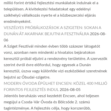
millió forint értékű fejlesztési munkálatok indulnak el a
településen. A kivitelezési feladatokat egy edelényi
székhelyű vállalkozás nyerte el a közbeszerzési eljárás
eredményeként.
VESZÉLYES PRÓBÁLKOZÁSOK A SZIGETEN: SOKAN A
DUNÁN ÁT AKARNAK BEJUTNI A FESZTIVÁLRA
2026-08-
06
A Sziget Fesztivál minden évben több százezer látogatót
vonz, azonban nem mindenki a hivatalos bejáratokon
keresztül próbál eljutni a rendezvény területére. A szervezők
szerint évről évre előfordul, hogy egyesek a Dunán
keresztül, úszva vagy különféle vízi eszközökkel szeretnének
bejutni az Óbudai-szigetre.
MODERN ÓVODA ÉPÜLHET ENCSEN: KÖZEL 400 MILLIÓ
FORINTOS FEJLESZTÉS INDUL
2026-08-05
Jelentős beruházás veszi kezdetét Encsen, ahol teljesen
megújul a Csoda-Vár Óvoda és Bölcsőde 2. számú
tagintézménye. A fejlesztés célja, hogy korszerűbb,