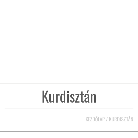
KÖZEL-KELET
AUSZTRÁLIA
A VILÁG ITTHON
MÉDIA
Kurdisztán
GLOBOTV BP
KEZDŐLAP
/
KURDISZTÁN
HÍR3D