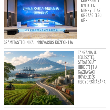
KORSZAKOT
NYITOTT:
MEGNYÍLT AZ
ORSZÁG ELSŐ
ŰR-
SZÁMÍTÁSTECHNIKAI INNOVÁCIÓS KÖZPONTJA
TANZÁNIA ÚJ
FEJLESZTÉSI
STRATÉGIÁT
HIRDETETT A
GAZDASÁGI
NÖVEKEDÉS
FELGYORSÍTÁSÁRA