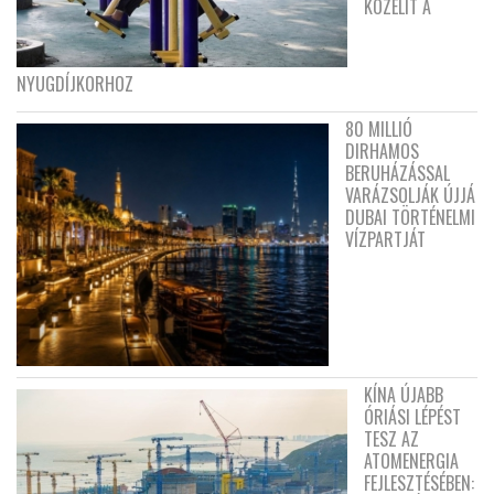
KÖZELÍT A
NYUGDÍJKORHOZ
80 MILLIÓ
DIRHAMOS
BERUHÁZÁSSAL
VARÁZSOLJÁK ÚJJÁ
DUBAI TÖRTÉNELMI
VÍZPARTJÁT
KÍNA ÚJABB
ÓRIÁSI LÉPÉST
TESZ AZ
ATOMENERGIA
FEJLESZTÉSÉBEN: