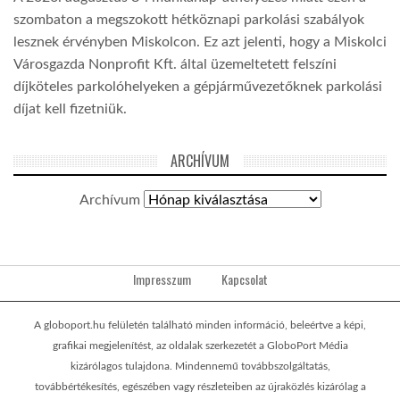
szombaton a megszokott hétköznapi parkolási szabályok
lesznek érvényben Miskolcon. Ez azt jelenti, hogy a Miskolci
Városgazda Nonprofit Kft. által üzemeltetett felszíni
díjköteles parkolóhelyeken a gépjárművezetőknek parkolási
díjat kell fizetniük.
ARCHÍVUM
Archívum
Impresszum
Kapcsolat
A globoport.hu felületén található minden információ, beleértve a képi,
grafikai megjelenítést, az oldalak szerkezetét a GloboPort Média
kizárólagos tulajdona. Mindennemű továbbszolgáltatás,
továbbértékesítés, egészében vagy részleteiben az újraközlés kizárólag a