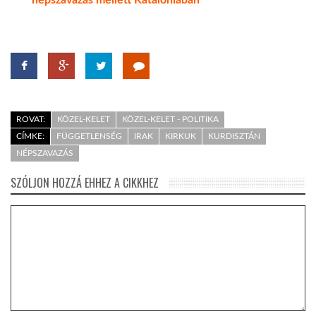
népszavazás mellett Katalóniában
ROVAT:
KÖZEL-KELET
KÖZEL-KELET - POLITIKA
CÍMKE:
FÜGGETLENSÉG
IRAK
KIRKUK
KURDISZTÁN
NÉPSZAVAZÁS
SZÓLJON HOZZÁ EHHEZ A CIKKHEZ