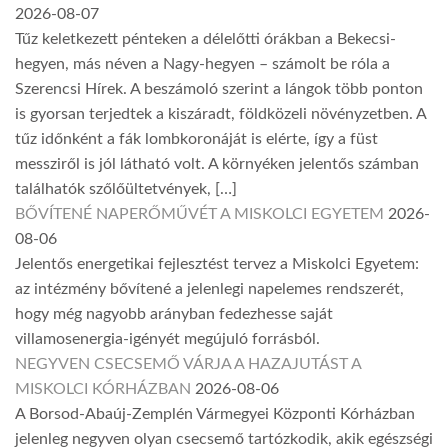
2026-08-07
Tűz keletkezett pénteken a délelőtti órákban a Bekecsi-
hegyen, más néven a Nagy-hegyen – számolt be róla a
Szerencsi Hírek. A beszámoló szerint a lángok több ponton
is gyorsan terjedtek a kiszáradt, földközeli növényzetben. A
tűz időnként a fák lombkoronáját is elérte, így a füst
messziről is jól látható volt. A környéken jelentős számban
találhatók szőlőültetvények, […]
BŐVÍTENÉ NAPERŐMŰVÉT A MISKOLCI EGYETEM
2026-
08-06
Jelentős energetikai fejlesztést tervez a Miskolci Egyetem:
az intézmény bővítené a jelenlegi napelemes rendszerét,
hogy még nagyobb arányban fedezhesse saját
villamosenergia-igényét megújuló forrásból.
NEGYVEN CSECSEMŐ VÁRJA A HAZAJUTÁST A
MISKOLCI KÓRHÁZBAN
2026-08-06
A Borsod-Abaúj-Zemplén Vármegyei Központi Kórházban
jelenleg negyven olyan csecsemő tartózkodik, akik egészségi