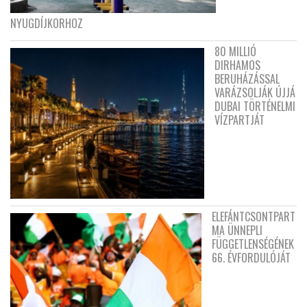
NYUGDÍJKORHOZ
80 MILLIÓ
DIRHAMOS
BERUHÁZÁSSAL
VARÁZSOLJÁK ÚJJÁ
DUBAI TÖRTÉNELMI
VÍZPARTJÁT
ELEFÁNTCSONTPART
MA ÜNNEPLI
FÜGGETLENSÉGÉNEK
66. ÉVFORDULÓJÁT