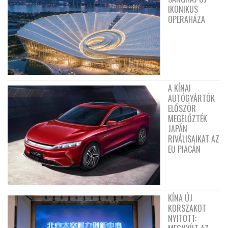
IKONIKUS
OPERAHÁZA
A KÍNAI
AUTÓGYÁRTÓK
ELŐSZÖR
MEGELŐZTÉK
JAPÁN
RIVÁLISAIKAT AZ
EU PIACÁN
KÍNA ÚJ
KORSZAKOT
NYITOTT: