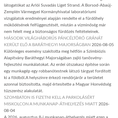
látogatókat az Arlói Suvadás Liget Strand. A Borsod-Abaúj-
Zemplén Vármegyei Kormányhivatal laboratóriumi
vizsgálatok eredményei alapján rendelte el a fürdőhely
működésének felfüggesztését, miután a vízminőség már
nem felelt meg a biztonságos fürdőzés feltételeinek.
MÁSODIK VILÁGHÁBORÚS PÁNCÉLTÖRŐ GRÁNÁT
KERÜLT ELŐ A BARÁTHEGYI MAJORSÁGBAN
2026-08-05
Különleges esemény szakította meg hétfőn a Szimbiózis
Alapítvány Baráthegyi Majorságában zajló tanösvény-
fejlesztési munkálatokat. Az erdei útszakasz építése során
egy munkagép egy robbanótestnek látszó tárgyat fordított
ki a földből.A helyszínre érkező rendőrjárőr a területet
azonnal biztosította, majd értesítette a Magyar Honvédség
tűzszerész alakulatát.
SZOMBATON IS FIZETNI KELL A PARKOLÁSÉRT
MISKOLCON A MUNKANAP-ÁTHELYEZÉS MIATT
2026-
08-04
A 2026. augusztus 8-i munkanap-áthelyezés miatt ezen a