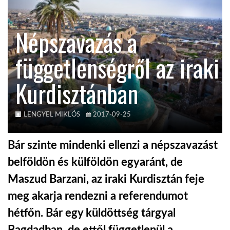
KÖZEL-KELET
Népszavazás a
függetlenségről az iraki
AUSZTRÁLIA
Kurdisztánban
A VILÁG ITTHON
LENGYEL MIKLÓS
2017-09-25
MÉDIA
Bár szinte mindenki ellenzi a népszavazást
belföldön és külföldön egyaránt, de
Maszud Barzani, az iraki Kurdisztán feje
GLOBOTV BP
meg akarja rendezni a referendumot
hétfőn. Bár egy küldöttség tárgyal
HÍR3D