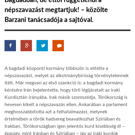
Bagdadban, de ettől függetlenül a
népszavazást megtartjuk! – közölte
TROPICALMAGAZIN
Barzani tanácsadója a sajtóval.
GLOBOTV
AFRIKA TUDÁSTÁR
A bagdadi központi kormány többször is elítélte a
A NAP SZÉPE
népszavazást, melyet az alkotmánybíróság törvénytelennek
ítélt. Már megvan az első szankció is: a bagdadi kormány
kérésére Irán bejelentette, hogy törli légijáratait az iraki
LINKTR.EE
Kurdisztán irányába. Irak másik szomszédja, Törökország is
hevesen kikelt a népszavazás ellen. Ankarában a parlament
GLOBOZSARU
meghosszabbította azt a felhatalmazást, melynek
értelmében a török hadsereg beavatkozhat Szíriában és
Irakban. Törökországban igen jelentős kurd kisebbség él –
DOBRAVERO.HU
éppúgy, mint Iránban és Szíriában – így az iraki kurdok