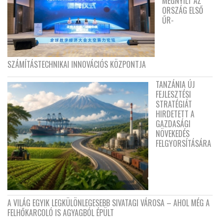
MEGNYÍLT AZ
ORSZÁG ELSŐ
ŰR-
SZÁMÍTÁSTECHNIKAI INNOVÁCIÓS KÖZPONTJA
TANZÁNIA ÚJ
FEJLESZTÉSI
STRATÉGIÁT
HIRDETETT A
GAZDASÁGI
NÖVEKEDÉS
FELGYORSÍTÁSÁRA
A VILÁG EGYIK LEGKÜLÖNLEGESEBB SIVATAGI VÁROSA – AHOL MÉG A
FELHŐKARCOLÓ IS AGYAGBÓL ÉPÜLT