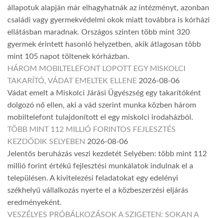
állapotuk alapján már elhagyhatnák az intézményt, azonban
családi vagy gyermekvédelmi okok miatt továbbra is kórházi
ellátásban maradnak. Országos szinten több mint 320
gyermek érintett hasonló helyzetben, akik átlagosan több
mint 105 napot töltenek kórházban.
HÁROM MOBILTELEFONT LOPOTT EGY MISKOLCI
TAKARÍTÓ, VÁDAT EMELTEK ELLENE
2026-08-06
Vádat emelt a Miskolci Járási Ügyészség egy takarítóként
dolgozó nő ellen, aki a vád szerint munka közben három
mobiltelefont tulajdonított el egy miskolci irodaházból.
TÖBB MINT 112 MILLIÓ FORINTOS FEJLESZTÉS
KEZDŐDIK SELYEBEN
2026-08-06
Jelentős beruházás veszi kezdetét Selyében: több mint 112
millió forint értékű fejlesztési munkálatok indulnak el a
településen. A kivitelezési feladatokat egy edelényi
székhelyű vállalkozás nyerte el a közbeszerzési eljárás
eredményeként.
VESZÉLYES PRÓBÁLKOZÁSOK A SZIGETEN: SOKAN A