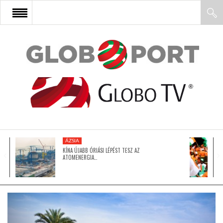
FŐOLDAL
AFRIKA
EURÓPA
ÁZSIA
ÁZSIA
KÍNA ÚJABB ÓRIÁSI LÉPÉST TESZ AZ
ATOMENERGIA…
ÉSZAK-AMERIKA
LATIN-AMERIKA