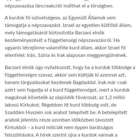
népszavazása láncreakciót indíthat el a térségben.
LATIMO.HU
A kurdok fő szövetségese, az Egyesült Államok sem
támogatja a népszavazást. Izrael az egyetlen külföldi állam,
mely támogatásáról biztosította Barzani elnök
GLOBOBOOK
kezdeményezését a függetlenségi népszavazásról. Ha
ugyanis létrejönne valamiféle kurd állam, akkor Izrael fő
ellenfelei: Irán, Szíria és Irak alaposan meggyengülnének.
Barzani elnök úgy nyilatkozott, hogy ha a kurdok többsége a
függetlenségre szavaz, akkor sem kiáltják ki azonnal azt,
hanem tárgyalásokat kezdenek Bagdaddal. Irak már csak
azért sem fogadja el a kurd függetlenséget, mert a kurdok
maguknak követelik az olajvidék fővárosát, az 1,2 millió
lakosú Kirkukot. Régebben itt kurd többség volt, de
Szaddám Huszein sok arabot telepített be. A betelepített
arabok jelentős része azonban időközben távozott
Kirkukból – a kurd milíciák nem éppen barátságos
felszólítására. A hírek szerint újra a kurdok vannak a