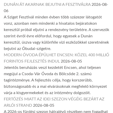
DUNÁN ÁT AKARNAK BEJUTNI A FESZTIVÁLRA
2026-08-
06
A Sziget Fesztivál minden évben több százezer látogatót
vonz, azonban nem mindenki a hivatalos bejáratokon
keresztül próbál eljutni a rendezvény területére. A szervezők
szerint évről évre előfordul, hogy egyesek a Dunán
keresztül, úszva vagy különféle vízi eszközökkel szeretnének
bejutni az Óbudai-szigetre.
MODERN ÓVODA ÉPÜLHET ENCSEN: KÖZEL 400 MILLIÓ
FORINTOS FEJLESZTÉS INDUL
2026-08-05
Jelentős beruházás veszi kezdetét Encsen, ahol teljesen
megújul a Csoda-Vár Óvoda és Bölcsőde 2. számú
tagintézménye. A fejlesztés célja, hogy korszerűbb,
biztonságosabb és a mai elvárásoknak megfelelő környezet
várja a kisgyermekeket és az intézmény dolgozóit.
FERTŐZÉS MIATT AZ IDEI SZEZON VÉGÉIG BEZÁRT AZ
ARLÓI STRAND
2026-08-05
A 2026-os fürdési szezon hátralévő részében nem fogadhat