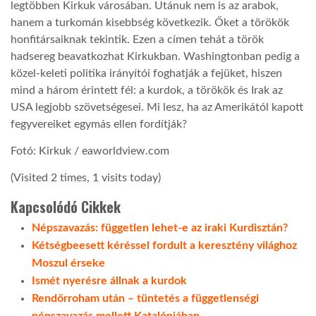
legtöbben Kirkuk városában. Utánuk nem is az arabok,
hanem a turkomán kisebbség következik. Őket a törökök
honfitársaiknak tekintik. Ezen a címen tehát a török
hadsereg beavatkozhat Kirkukban. Washingtonban pedig a
közel-keleti politika irányítói foghatják a fejüket, hiszen
mind a három érintett fél: a kurdok, a törökök és Irak az
USA legjobb szövetségesei. Mi lesz, ha az Amerikától kapott
fegyvereiket egymás ellen fordítják?
Fotó: Kirkuk / eaworldview.com
(Visited 2 times, 1 visits today)
Kapcsolódó Cikkek
Népszavazás: független lehet-e az iraki Kurdisztán?
Kétségbeesett kéréssel fordult a keresztény világhoz
Moszul érseke
Ismét nyerésre állnak a kurdok
Rendőrroham után – tüntetés a függetlenségi