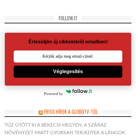
FOLLOW.IT
Értesüljön új cikkeinkről emailben!
Véglegesítés
Powered by
FRISS HÍREK A GLOBOTV-TŐL
TŰZ ÜTÖTT KI A BEKECSI-HEGYEN, A SZÁRAZ
NÖVÉNYZET MIATT GYORSAN TERJEDTEK A LÁNGOK