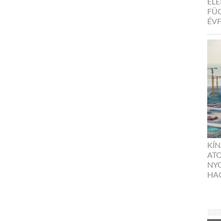
EL
FÜ
ÉV
KÍN
ATO
NYO
HA