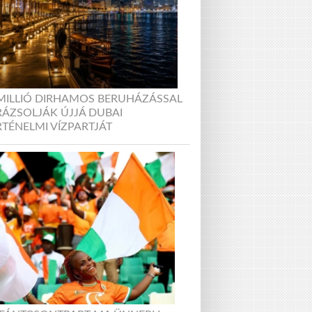
 MILLIÓ DIRHAMOS BERUHÁZÁSSAL
RÁZSOLJÁK ÚJJÁ DUBAI
TÉNELMI VÍZPARTJÁT