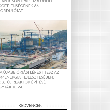
EFÁNTCSONTPART MA ÜNNEPLI
GGETLENSÉGÉNEK 66.
FORDULÓJÁT
A ÚJABB ÓRIÁSI LÉPÉST TESZ AZ
MENERGIA FEJLESZTÉSÉBEN:
LC ÚJ REAKTOR ÉPÍTÉSÉT
GYTÁK JÓVÁ
KEDVENCEK