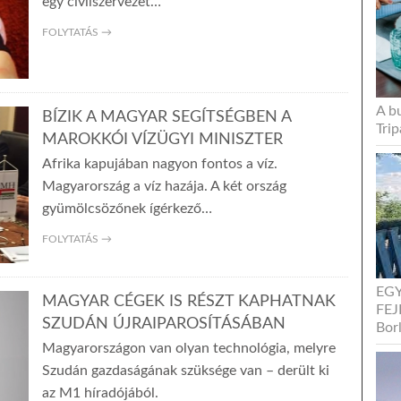
egy civilszervezet…
FOLYTATÁS →
A b
BÍZIK A MAGYAR SEGÍTSÉGBEN A
Trip
MAROKKÓI VÍZÜGYI MINISZTER
Afrika kapujában nagyon fontos a víz.
Magyarország a víz hazája. A két ország
gyümölcsözőnek ígérkező…
FOLYTATÁS →
EG
MAGYAR CÉGEK IS RÉSZT KAPHATNAK
FEJ
SZUDÁN ÚJRAIPAROSÍTÁSÁBAN
Bor
Magyarországon van olyan technológia, melyre
Szudán gazdaságának szüksége van – derült ki
az M1 híradójából.