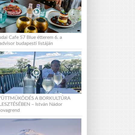
udai Cafe 57 Blue étterem 6. a
advisor budapesti listáján
YÜTTMŰKÖDÉS A BORKULTÚRA
LESZTÉSÉBEN – István Nádor
lovagrend