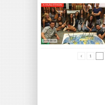
A VILÁG ITTHON
2016-06-16
1
2