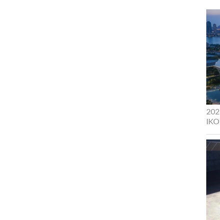
202
IK