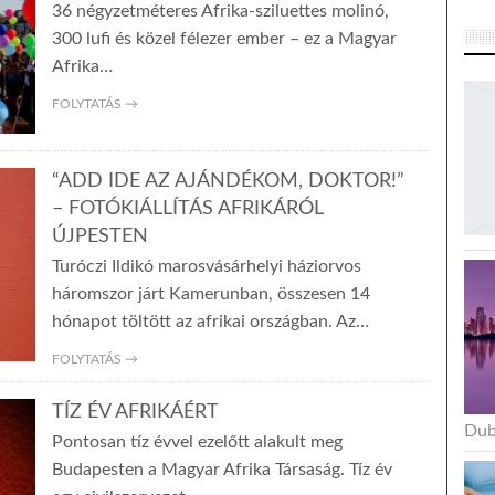
36 négyzetméteres Afrika-sziluettes molinó,
300 lufi és közel félezer ember – ez a Magyar
Afrika…
FOLYTATÁS →
“ADD IDE AZ AJÁNDÉKOM, DOKTOR!”
– FOTÓKIÁLLÍTÁS AFRIKÁRÓL
ÚJPESTEN
Turóczi Ildikó marosvásárhelyi háziorvos
háromszor járt Kamerunban, összesen 14
hónapot töltött az afrikai országban. Az…
FOLYTATÁS →
TÍZ ÉV AFRIKÁÉRT
Dub
Pontosan tíz évvel ezelőtt alakult meg
Budapesten a Magyar Afrika Társaság. Tíz év