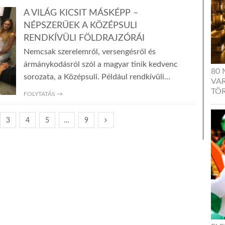
A VILÁG KICSIT MÁSKÉPP –
NÉPSZERŰEK A KÖZÉPSULI
RENDKÍVÜLI FÖLDRAJZÓRÁI
Nemcsak szerelemről, versengésről és
ármánykodásról szól a magyar tinik kedvenc
80
sorozata, a Középsuli. Például rendkívüli…
VA
TÖR
FOLYTATÁS →
3
4
5
…
9