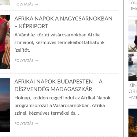
TA
FOLYTATÁS →
DH
AFRIKA NAPOK A NAGYCSARNOKBAN
– KÉPRIPORT
A Vámház körúti vásárcsarnokban Afrika
színeiből, kézműves termékeiből láthatunk
ízelítőt.
FOLYTATÁS →
AFRIKAI NAPOK BUDAPESTEN – A
KÍ
DÍSZVENDÉG MADAGASZKÁR
ÖR
EM
Holnap, kedden reggel indul az Afrikai Napok
programsorozat a Vásárcsarnokban. Afrika
színei, kézműves termékei és…
FOLYTATÁS →