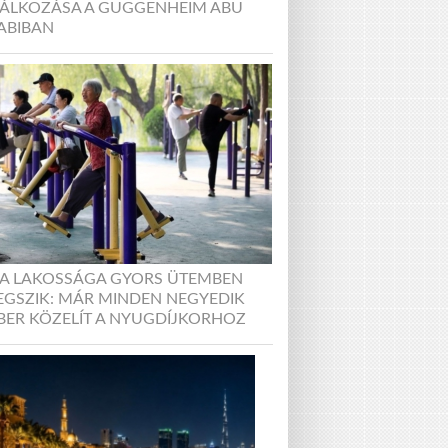
LÁLKOZÁSA A GUGGENHEIM ABU
ABIBAN
NA LAKOSSÁGA GYORS ÜTEMBEN
EGSZIK: MÁR MINDEN NEGYEDIK
BER KÖZELÍT A NYUGDÍJKORHOZ