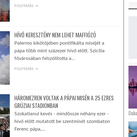
FOLYTATÁS →
HÍVŐ KERESZTÉNY NEM LEHET MAFFIÓZÓ
Palermo kikötőjében pontifikálta miséjét a
pápa több mint százezer hívő előtt. Szicília
fővárosában felszólította a…
FOLYTATÁS →
HÁROMEZREN VOLTAK A PÁPAI MISÉN A 25 EZRES
GRÚZIAI STADIONBAN
Duba
Szokatlanul kevés - mindössze néhány ezer -
hívő előtt mutatott be szentmisét szombaton
Ferenc pápa,…