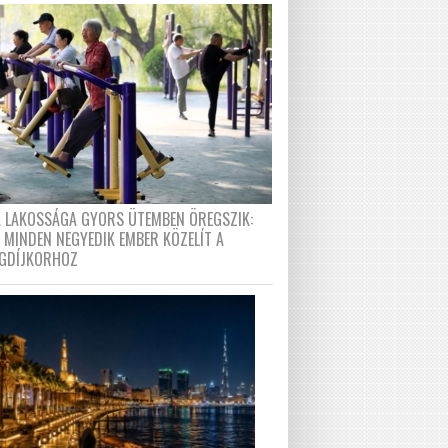
A LAKOSSÁGA GYORS ÜTEMBEN ÖREGSZIK:
 MINDEN NEGYEDIK EMBER KÖZELÍT A
GDÍJKORHOZ