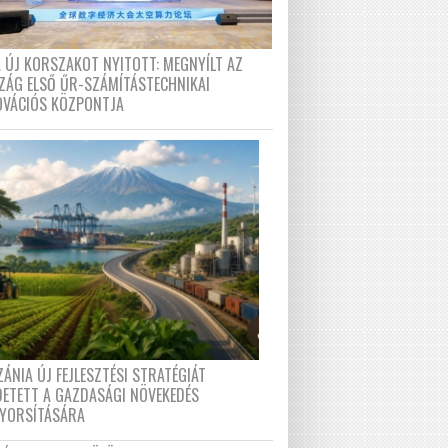
A ÚJ KORSZAKOT NYITOTT: MEGNYÍLT AZ
ZÁG ELSŐ ŰR-SZÁMÍTÁSTECHNIKAI
OVÁCIÓS KÖZPONTJA
ÁNIA ÚJ FEJLESZTÉSI STRATÉGIÁT
DETETT A GAZDASÁGI NÖVEKEDÉS
GYORSÍTÁSÁRA