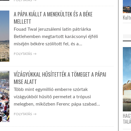
FOLYTATÁS →
A PÁPA KIÁLLT A MENEKÜLTEK ÉS A BÉKE
Kultu
MELLETT
Fouad Twal jeruzsálemi latin pátriárka
Betlehemben megtartott karácsonyi éjféli
miséjén békére szólított fel, és a…
FOLYTATÁS →
VÍZÁGYÚKKAL HŰSÍTETTÉK A TÖMEGET A PÁPAI
MISE ALATT
Több mint egymillió emberre szórtak
vízágyúkból hűsítő permetet a trópusi
melegben, miközben Ferenc pápa szabad…
FOLYTATÁS →
HAG
TAL