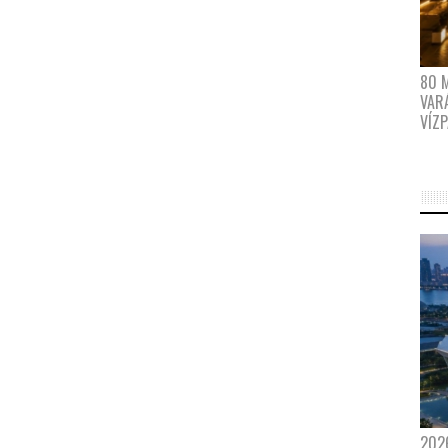
80 
VAR
VÍZ
202