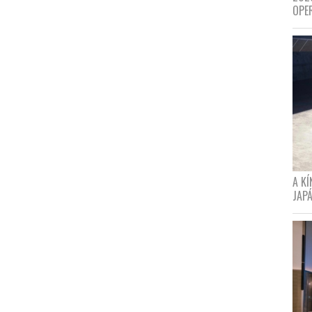
OPE
A K
JAPÁ