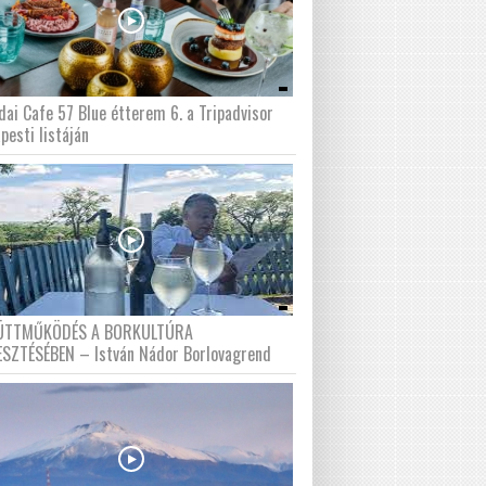
dai Cafe 57 Blue étterem 6. a Tripadvisor
pesti listáján
ÜTTMŰKÖDÉS A BORKULTÚRA
ESZTÉSÉBEN – István Nádor Borlovagrend