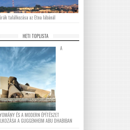
́rák találkozása az Etna lábánál
HETI TOPLISTA
A
YOMÁNY ÉS A MODERN ÉPÍTÉSZET
ÁLKOZÁSA A GUGGENHEIM ABU DHABIBAN