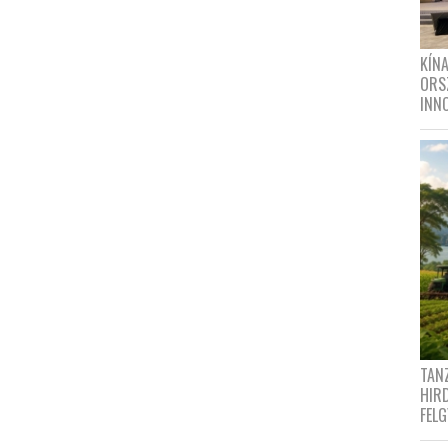
KÍN
ORS
INN
TANZ
HIR
FEL