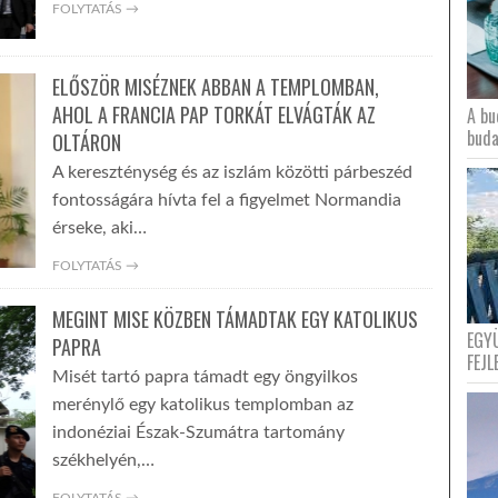
FOLYTATÁS →
ELŐSZÖR MISÉZNEK ABBAN A TEMPLOMBAN,
AHOL A FRANCIA PAP TORKÁT ELVÁGTÁK AZ
A bu
buda
OLTÁRON
A kereszténység és az iszlám közötti párbeszéd
fontosságára hívta fel a figyelmet Normandia
érseke, aki…
FOLYTATÁS →
MEGINT MISE KÖZBEN TÁMADTAK EGY KATOLIKUS
EGY
PAPRA
FEJL
Misét tartó papra támadt egy öngyilkos
merénylő egy katolikus templomban az
indonéziai Észak-Szumátra tartomány
székhelyén,…