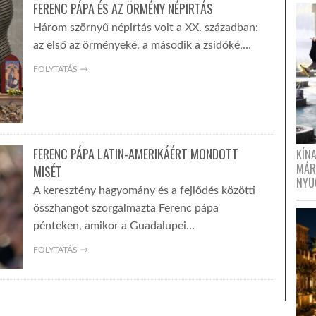
FERENC PÁPA ÉS AZ ÖRMÉNY NÉPIRTÁS
Három szörnyű népirtás volt a XX. században:
az első az örményeké, a második a zsidóké,…
FOLYTATÁS →
FERENC PÁPA LATIN-AMERIKÁÉRT MONDOTT
KÍN
MÁR
MISÉT
NYU
A keresztény hagyomány és a fejlődés közötti
összhangot szorgalmazta Ferenc pápa
pénteken, amikor a Guadalupei…
FOLYTATÁS →