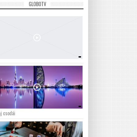
GLOBOTV
j csodái