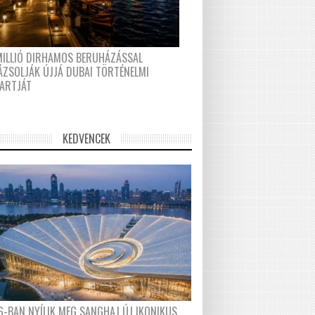
MILLIÓ DIRHAMOS BERUHÁZÁSSAL
ÁZSOLJÁK ÚJJÁ DUBAI TÖRTÉNELMI
PARTJÁT
KEDVENCEK
6-BAN NYÍLIK MEG SANGHAJ ÚJ IKONIKUS