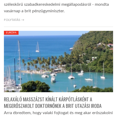
széleskörű szabadkereskedelmi megállapodásról - mondta
vasárnap a brit pénzügyminiszter.
FOLYTATÁS →
EURÓPA
2016-07-18
RELAXÁLÓ MASSZÁZST KÍNÁLT KÁRPÓTLÁSKÉNT A
MEGERŐSZAKOLT DOKTORNŐNEK A BRIT UTAZÁSI IRODA
Arra ébredtem, hogy valaki fojtogat és meg akar erőszakolni