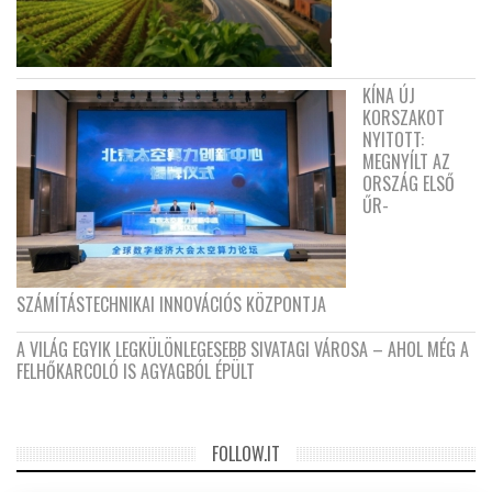
KÍNA ÚJ
KORSZAKOT
NYITOTT:
MEGNYÍLT AZ
ORSZÁG ELSŐ
ŰR-
SZÁMÍTÁSTECHNIKAI INNOVÁCIÓS KÖZPONTJA
A VILÁG EGYIK LEGKÜLÖNLEGESEBB SIVATAGI VÁROSA – AHOL MÉG A
FELHŐKARCOLÓ IS AGYAGBÓL ÉPÜLT
FOLLOW.IT