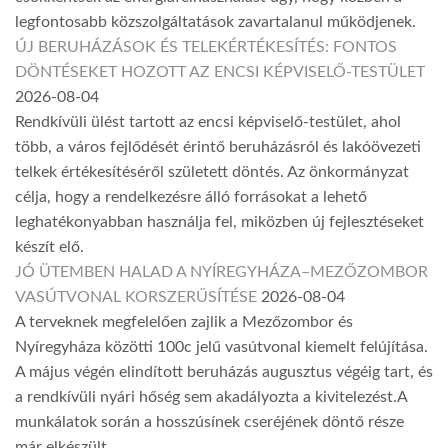
legfontosabb közszolgáltatások zavartalanul működjenek.
ÚJ BERUHÁZÁSOK ÉS TELEKÉRTÉKESÍTÉS: FONTOS
DÖNTÉSEKET HOZOTT AZ ENCSI KÉPVISELŐ-TESTÜLET
2026-08-04
Rendkívüli ülést tartott az encsi képviselő-testület, ahol
több, a város fejlődését érintő beruházásról és lakóövezeti
telkek értékesítéséről született döntés. Az önkormányzat
célja, hogy a rendelkezésre álló forrásokat a lehető
leghatékonyabban használja fel, miközben új fejlesztéseket
készít elő.
JÓ ÜTEMBEN HALAD A NYÍREGYHÁZA–MEZŐZOMBOR
VASÚTVONAL KORSZERŰSÍTÉSE
2026-08-04
A terveknek megfelelően zajlik a Mezőzombor és
Nyíregyháza közötti 100c jelű vasútvonal kiemelt felújítása.
A május végén elindított beruházás augusztus végéig tart, és
a rendkívüli nyári hőség sem akadályozta a kivitelezést.A
munkálatok során a hosszúsínek cseréjének döntő része
már elkészült.