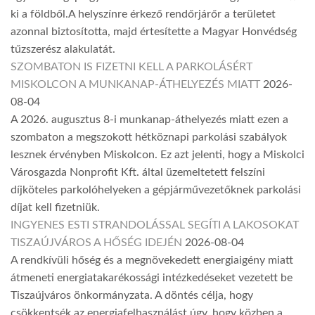
ki a földből.A helyszínre érkező rendőrjárőr a területet
azonnal biztosította, majd értesítette a Magyar Honvédség
tűzszerész alakulatát.
SZOMBATON IS FIZETNI KELL A PARKOLÁSÉRT
MISKOLCON A MUNKANAP-ÁTHELYEZÉS MIATT
2026-
08-04
A 2026. augusztus 8-i munkanap-áthelyezés miatt ezen a
szombaton a megszokott hétköznapi parkolási szabályok
lesznek érvényben Miskolcon. Ez azt jelenti, hogy a Miskolci
Városgazda Nonprofit Kft. által üzemeltetett felszíni
díjköteles parkolóhelyeken a gépjárművezetőknek parkolási
díjat kell fizetniük.
INGYENES ESTI STRANDOLÁSSAL SEGÍTI A LAKOSOKAT
TISZAÚJVÁROS A HŐSÉG IDEJÉN
2026-08-04
A rendkívüli hőség és a megnövekedett energiaigény miatt
átmeneti energiatakarékossági intézkedéseket vezetett be
Tiszaújváros önkormányzata. A döntés célja, hogy
csökkentsék az energiafelhasználást úgy, hogy közben a