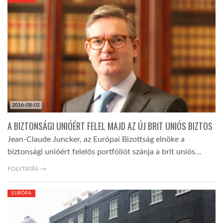
KÖZEL-KELET
AUSZTRÁLIA
A VILÁG ITTHON
2016-08-02
MÉDIA
A BIZTONSÁGI UNIÓÉRT FELEL MAJD AZ ÚJ BRIT UNIÓS BIZTOS
Jean-Claude Juncker, az Európai Bizottság elnöke a
biztonsági unióért felelős portfóliót szánja a brit uniós…
FOLYTATÁS →
GLOBOTV BP
EURÓPA
HÍR3D