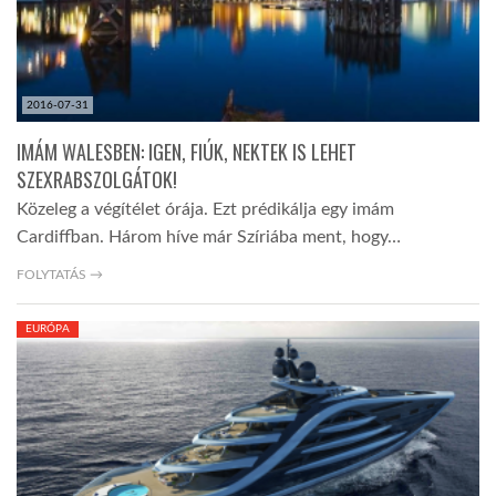
LATIMO.HU
2016-07-31
GLOBOBOOK
IMÁM WALESBEN: IGEN, FIÚK, NEKTEK IS LEHET
SZEXRABSZOLGÁTOK!
Közeleg a végítélet órája. Ezt prédikálja egy imám
Cardiffban. Három híve már Szíriába ment, hogy…
FOLYTATÁS →
EURÓPA