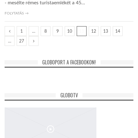
- mesélte rémes turistaemlékét a 45…
FOLYTATÁS →
1
…
8
9
10
11
12
13
14
…
27
GLOBOPORT A FACEBOOKON!
GLOBOTV