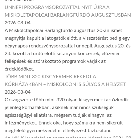
ÜNNEPI PROGRAMSOROZATTAL NYIT ÚJRA A
MISKOLCTAPOLCAI BARLANGFÜRDŐ AUGUSZTUSBAN
2026-08-04
A Miskolctapolcai Barlangfürdő augusztus 20-án ismét
megnyitja kapuit a látogatók előtt, a visszatérést pedig egy
négynapos rendezvénysorozattal ünnepli. Augusztus 20. és
23. között a fürdő előtti sétányon koncertek, élőzenei
fellépések és szórakoztató programok várják az
érdeklődőket.
TÖBB MINT 320 KISGYERMEK REKEDT A
KÓRHÁZAKBAN – MISKOLCON IS SÚLYOS A HELYZET
2026-08-04
Országszerte több mint 320 olyan kisgyermek tartózkodik
jelenleg kórházakban, akiknek már nincs szükségük
egészségügyi ellátásra, mégsem tudják elhagyni az
intézményeket. Ennek oka, hogy számukra nem sikerült
megfelelő gyermekvédelmi elhelyezést biztosítani.