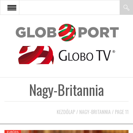
FŐOLDAL
AFRIKA
EURÓPA
Nagy-Britannia
ÁZSIA
ÉSZAK-AMERIKA
KEZDŐLAP
/
NAGY-BRITANNIA
/
PAGE 11
LATIN-AMERIKA
EURÓPA