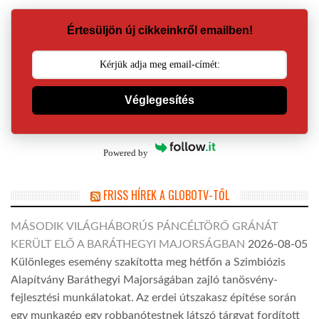
Értesüljön új cikkeinkről emailben!
Véglegesítés
Powered by
FRISS HÍREK A GLOBOTV-TŐL
MÁSODIK VILÁGHÁBORÚS PÁNCÉLTÖRŐ GRÁNÁT
KERÜLT ELŐ A BARÁTHEGYI MAJORSÁGBAN
2026-08-05
Különleges esemény szakította meg hétfőn a Szimbiózis
Alapítvány Baráthegyi Majorságában zajló tanösvény-
fejlesztési munkálatokat. Az erdei útszakasz építése során
egy munkagép egy robbanótestnek látszó tárgyat fordított