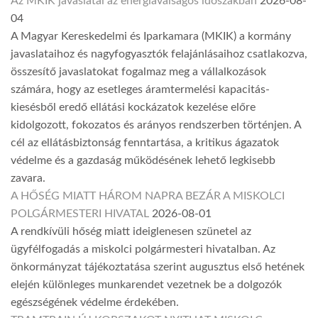
Az MKIK javaslatai az energiaválságos időszakban
2026-08-
04
A Magyar Kereskedelmi és Iparkamara (MKIK) a kormány
javaslataihoz és nagyfogyasztók felajánlásaihoz csatlakozva,
összesítő javaslatokat fogalmaz meg a vállalkozások
számára, hogy az esetleges áramtermelési kapacitás-
kiesésből eredő ellátási kockázatok kezelése előre
kidolgozott, fokozatos és arányos rendszerben történjen. A
cél az ellátásbiztonság fenntartása, a kritikus ágazatok
védelme és a gazdaság működésének lehető legkisebb
zavara.
A HŐSÉG MIATT HÁROM NAPRA BEZÁR A MISKOLCI
POLGÁRMESTERI HIVATAL
2026-08-01
A rendkívüli hőség miatt ideiglenesen szünetel az
ügyfélfogadás a miskolci polgármesteri hivatalban. Az
önkormányzat tájékoztatása szerint augusztus első hetének
elején különleges munkarendet vezetnek be a dolgozók
egészségének védelme érdekében.