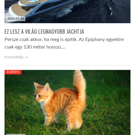
2016-07-31
EZ LESZ A VILÁG LEGNAGYOBB JACHTJA
Persze csak akkor, ha meg is építik. Az Epiphany egyelőre
csak egy 130 méter hosszú,…
FOLYTATÁS →
EURÓPA