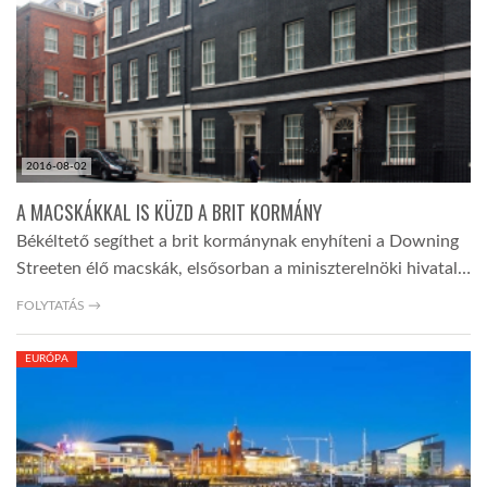
TROPICALMAGAZIN
GLOBOTV
2016-08-02
AFRIKA TUDÁSTÁR
A MACSKÁKKAL IS KÜZD A BRIT KORMÁNY
Békéltető segíthet a brit kormánynak enyhíteni a Downing
A NAP SZÉPE
Streeten élő macskák, elsősorban a miniszterelnöki hivatal…
FOLYTATÁS →
LINKTR.EE
EURÓPA
GLOBOZSARU
DOBRAVERO.HU