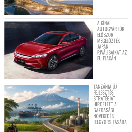
A KÍNAI
AUTÓGYÁRTÓK
ELŐSZÖR
MEGELŐZTÉK
JAPÁN
RIVÁLISAIKAT AZ
EU PIACÁN
TANZÁNIA ÚJ
FEJLESZTÉSI
STRATÉGIÁT
HIRDETETT A
GAZDASÁGI
NÖVEKEDÉS
FELGYORSÍTÁSÁRA