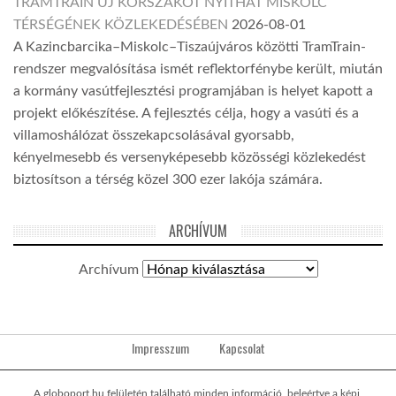
TRAMTRAIN ÚJ KORSZAKOT NYITHAT MISKOLC
TÉRSÉGÉNEK KÖZLEKEDÉSÉBEN
2026-08-01
A Kazincbarcika–Miskolc–Tiszaújváros közötti TramTrain-
rendszer megvalósítása ismét reflektorfénybe került, miután
a kormány vasútfejlesztési programjában is helyet kapott a
projekt előkészítése. A fejlesztés célja, hogy a vasúti és a
villamoshálózat összekapcsolásával gyorsabb,
kényelmesebb és versenyképesebb közösségi közlekedést
biztosítson a térség közel 300 ezer lakója számára.
ARCHÍVUM
Archívum
Impresszum
Kapcsolat
A globoport.hu felületén található minden információ, beleértve a képi,