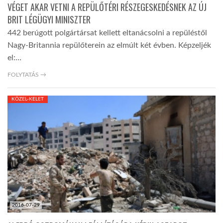
VÉGET AKAR VETNI A REPÜLŐTÉRI RÉSZEGESKEDÉSNEK AZ ÚJ
BRIT LÉGÜGYI MINISZTER
442 berúgott polgártársat kellett eltanácsolni a repüléstől
Nagy-Britannia repülőterein az elmúlt két évben. Képzeljék
el:…
FOLYTATÁS →
KÖZEL-KELET
2016-07-29