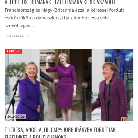
ALEPPÓ OSTROMÁNAK LEÁLLÍTÁSÁRA KÉRIK ASZADOT
Franciaország és Nagy-Britannia azzal a kéréssel fordult
csütörtökön a damaszkuszi hatalomhoz és a vele
szövetséges…
FOLYTATÁS →
EURÓPA
2016-07-26
THERESA, ANGELA, HILLARY: JOBB IRÁNYBA FORDÍTJÁK
ÉLETÜNKET A POLITIKUSNŐK?