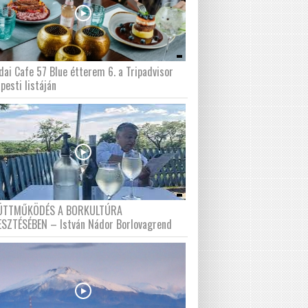
dai Cafe 57 Blue étterem 6. a Tripadvisor
pesti listáján
ÜTTMŰKÖDÉS A BORKULTÚRA
ESZTÉSÉBEN – István Nádor Borlovagrend