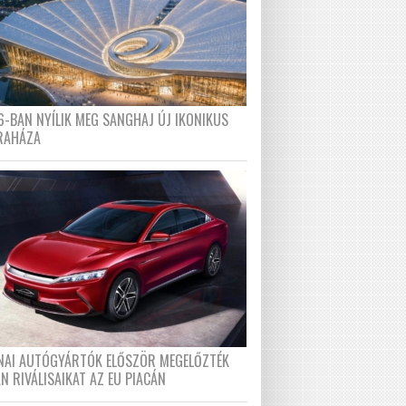
6-BAN NYÍLIK MEG SANGHAJ ÚJ IKONIKUS
RAHÁZA
ÍNAI AUTÓGYÁRTÓK ELŐSZÖR MEGELŐZTÉK
N RIVÁLISAIKAT AZ EU PIACÁN