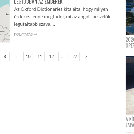
LEGJOBBAN AZ EMBEREK
Az Oxford Dictionaries kitalálta, hogy milyen
érdekes lenne megtudni, mi az angolt beszélők
legutáltabb szava.…
FOLYTATÁS →
202
OPE
8
9
10
11
12
…
27
A K
JAPÁ