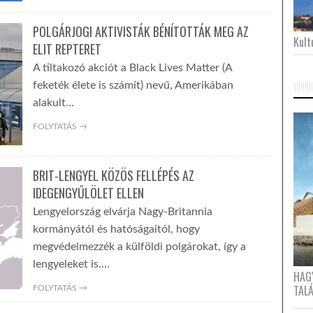
POLGÁRJOGI AKTIVISTÁK BÉNÍTOTTÁK MEG AZ
Kultu
ELIT REPTERET
A tiltakozó akciót a Black Lives Matter (A
feketék élete is számít) nevű, Amerikában
alakult…
FOLYTATÁS →
BRIT-LENGYEL KÖZÖS FELLÉPÉS AZ
IDEGENGYŰLÖLET ELLEN
Lengyelország elvárja Nagy-Britannia
kormányától és hatóságaitól, hogy
megvédelmezzék a külföldi polgárokat, így a
lengyeleket is.…
HAG
TAL
FOLYTATÁS →