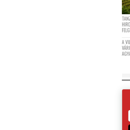
TANZ
HIR
FEL
A VI
VÁR
AGY