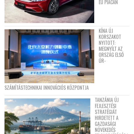
EU PIACÁN
KÍNA ÚJ
KORSZAKOT
NYITOTT:
MEGNYÍLT AZ
ORSZÁG ELSŐ
ŰR-
SZÁMÍTÁSTECHNIKAI INNOVÁCIÓS KÖZPONTJA
TANZÁNIA ÚJ
FEJLESZTÉSI
STRATÉGIÁT
HIRDETETT A
GAZDASÁGI
NÖVEKEDÉS