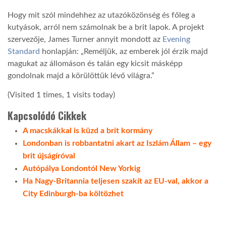
Hogy mit szól mindehhez az utazóközönség és főleg a
LATIMO.HU
kutyások, arról nem számolnak be a brit lapok. A projekt
szervezője, James Turner annyit mondott az
Evening
Standard
honlapján: „Reméljük, az emberek jól érzik majd
GLOBOBOOK
magukat az állomáson és talán egy kicsit másképp
gondolnak majd a körülöttük lévő világra.”
(Visited 1 times, 1 visits today)
Kapcsolódó Cikkek
A macskákkal is küzd a brit kormány
Londonban is robbantatni akart az Iszlám Állam – egy
brit újságíróval
Autópálya Londontól New Yorkig
Ha Nagy-Britannia teljesen szakít az EU-val, akkor a
City Edinburgh-ba költözhet