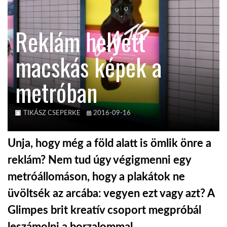
KÖZEL-KELET
Reklám helyett
macskás képek a
AUSZTRÁLIA
metróban
A VILÁG ITTHON
TIKÁSZ CSEPERKE
2016-09-16
MÉDIA
Unja, hogy még a föld alatt is ömlik önre a
reklám? Nem tud úgy végigmenni egy
metróállomáson, hogy a plakátok ne
GLOBOTV BP
üvöltsék az arcába: vegyen ezt vagy azt? A
Glimpes brit kreatív csoport megpróbál
HÍR3D