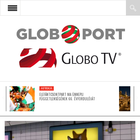
FŐOLDAL
AFRIKA
EURÓPA
AFRIKA
ÁZSIA
ELEFÁNTCSONTPART MA ÜNNEPLI
FÜGGETLENSÉGÉNEK 66. ÉVFORDULÓJÁT
ÉSZAK-AMERIKA
LATIN-AMERIKA