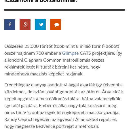
leszámolni a borzalommal.
TROPICALMAGAZIN
GLOBOTV
Összesen 23.000 fontot (több mint 8 millió forint) dobott
AFRIKA TUDÁSTÁR
össze majdnem 700 ember a
Glimpse
CATS projektjére. Így
a londoni Clapham Common metróállomás összes
reklámfelületét ki tudták bérelni két hétre, hogy
A NAP SZÉPE
mindenhova macskás képeket rakjanak.
Eredetileg az elanyagiasodott világgal akarták így felvenni a
LINKTR.EE
küzdelmet, de aztán továbbgondolták az ötletet. Árva cicák
képeit aggatták a metróállomás falára: hátha valamelyikük
GLOBOZSARU
így talál gazdára. Ember és állat nagy találkozásáról még
nincs hír. Viszont az egyik lefényképezett macska gazdája,
Randy Cepuch egészen az Egyesült Államokból repült el,
DOBRAVERO.HU
hogy megnézze kedvence portréját a metróban.