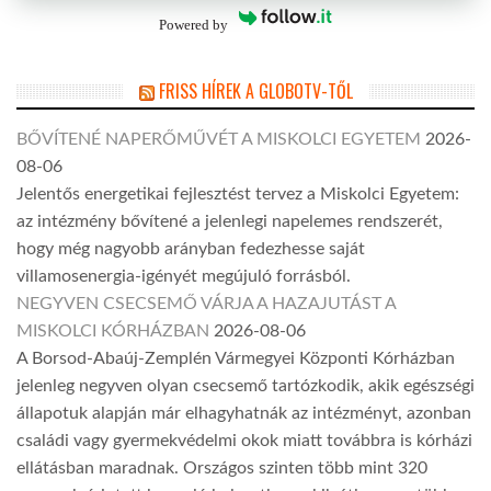
Powered by
FRISS HÍREK A GLOBOTV-TŐL
BŐVÍTENÉ NAPERŐMŰVÉT A MISKOLCI EGYETEM
2026-
08-06
Jelentős energetikai fejlesztést tervez a Miskolci Egyetem:
az intézmény bővítené a jelenlegi napelemes rendszerét,
hogy még nagyobb arányban fedezhesse saját
villamosenergia-igényét megújuló forrásból.
NEGYVEN CSECSEMŐ VÁRJA A HAZAJUTÁST A
MISKOLCI KÓRHÁZBAN
2026-08-06
A Borsod-Abaúj-Zemplén Vármegyei Központi Kórházban
jelenleg negyven olyan csecsemő tartózkodik, akik egészségi
állapotuk alapján már elhagyhatnák az intézményt, azonban
családi vagy gyermekvédelmi okok miatt továbbra is kórházi
ellátásban maradnak. Országos szinten több mint 320