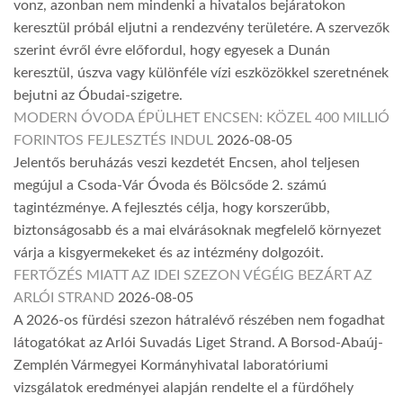
vonz, azonban nem mindenki a hivatalos bejáratokon
keresztül próbál eljutni a rendezvény területére. A szervezők
szerint évről évre előfordul, hogy egyesek a Dunán
keresztül, úszva vagy különféle vízi eszközökkel szeretnének
bejutni az Óbudai-szigetre.
MODERN ÓVODA ÉPÜLHET ENCSEN: KÖZEL 400 MILLIÓ
FORINTOS FEJLESZTÉS INDUL
2026-08-05
Jelentős beruházás veszi kezdetét Encsen, ahol teljesen
megújul a Csoda-Vár Óvoda és Bölcsőde 2. számú
tagintézménye. A fejlesztés célja, hogy korszerűbb,
biztonságosabb és a mai elvárásoknak megfelelő környezet
várja a kisgyermekeket és az intézmény dolgozóit.
FERTŐZÉS MIATT AZ IDEI SZEZON VÉGÉIG BEZÁRT AZ
ARLÓI STRAND
2026-08-05
A 2026-os fürdési szezon hátralévő részében nem fogadhat
látogatókat az Arlói Suvadás Liget Strand. A Borsod-Abaúj-
Zemplén Vármegyei Kormányhivatal laboratóriumi
vizsgálatok eredményei alapján rendelte el a fürdőhely