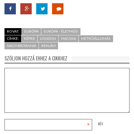
ROVAT:
EURÓPA
EURÓPA - ÉLETMÓD
CÍMKE:
KÉPEK
LONDON
MACSKA
METRÓÁLLOMÁS
NAGY-BRITANNIA
REKLÁM
SZÓLJON HOZZÁ EHHEZ A CIKKHEZ
*
NÉV