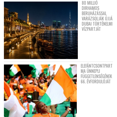
80 MILLIÓ
DIRHAMOS
BERUHÁZÁSSAL
VARÁZSOLJÁK ÚJJÁ
DUBAI TÖRTÉNELMI
VÍZPARTJÁT
ELEFÁNTCSONTPART
MA ÜNNEPLI
FÜGGETLENSÉGÉNEK
66. ÉVFORDULÓJÁT