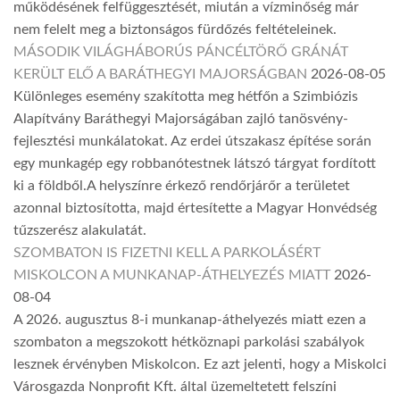
működésének felfüggesztését, miután a vízminőség már
nem felelt meg a biztonságos fürdőzés feltételeinek.
MÁSODIK VILÁGHÁBORÚS PÁNCÉLTÖRŐ GRÁNÁT
KERÜLT ELŐ A BARÁTHEGYI MAJORSÁGBAN
2026-08-05
Különleges esemény szakította meg hétfőn a Szimbiózis
Alapítvány Baráthegyi Majorságában zajló tanösvény-
fejlesztési munkálatokat. Az erdei útszakasz építése során
egy munkagép egy robbanótestnek látszó tárgyat fordított
ki a földből.A helyszínre érkező rendőrjárőr a területet
azonnal biztosította, majd értesítette a Magyar Honvédség
tűzszerész alakulatát.
SZOMBATON IS FIZETNI KELL A PARKOLÁSÉRT
MISKOLCON A MUNKANAP-ÁTHELYEZÉS MIATT
2026-
08-04
A 2026. augusztus 8-i munkanap-áthelyezés miatt ezen a
szombaton a megszokott hétköznapi parkolási szabályok
lesznek érvényben Miskolcon. Ez azt jelenti, hogy a Miskolci
Városgazda Nonprofit Kft. által üzemeltetett felszíni