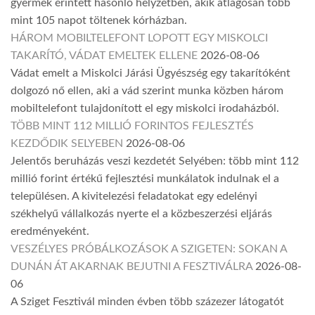
gyermek érintett hasonló helyzetben, akik átlagosan több
mint 105 napot töltenek kórházban.
HÁROM MOBILTELEFONT LOPOTT EGY MISKOLCI
TAKARÍTÓ, VÁDAT EMELTEK ELLENE
2026-08-06
Vádat emelt a Miskolci Járási Ügyészség egy takarítóként
dolgozó nő ellen, aki a vád szerint munka közben három
mobiltelefont tulajdonított el egy miskolci irodaházból.
TÖBB MINT 112 MILLIÓ FORINTOS FEJLESZTÉS
KEZDŐDIK SELYEBEN
2026-08-06
Jelentős beruházás veszi kezdetét Selyében: több mint 112
millió forint értékű fejlesztési munkálatok indulnak el a
településen. A kivitelezési feladatokat egy edelényi
székhelyű vállalkozás nyerte el a közbeszerzési eljárás
eredményeként.
VESZÉLYES PRÓBÁLKOZÁSOK A SZIGETEN: SOKAN A
DUNÁN ÁT AKARNAK BEJUTNI A FESZTIVÁLRA
2026-08-
06
A Sziget Fesztivál minden évben több százezer látogatót