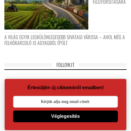
FELGYORSÍTÁSÁRA
A VILÁG EGYIK LEGKÜLÖNLEGESEBB SIVATAGI VÁROSA – AHOL MÉG A
FELHŐKARCOLÓ IS AGYAGBÓL ÉPÜLT
FOLLOW.IT
Értesüljön új cikkeinkről emailben!
Véglegesítés