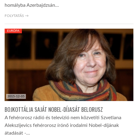
homályba Azerbajdzsán…
FOLYTATÁS →
EURÓPA
2015-12-05
BOJKOTTÁLJA SAJÁT NOBEL-DÍJASÁT BELORUSZ
A fehérorosz rádió és televízió nem közvetíti Szvetlana
Alekszijevics fehérorosz írónő irodalmi Nobel-díjának
átadását -…