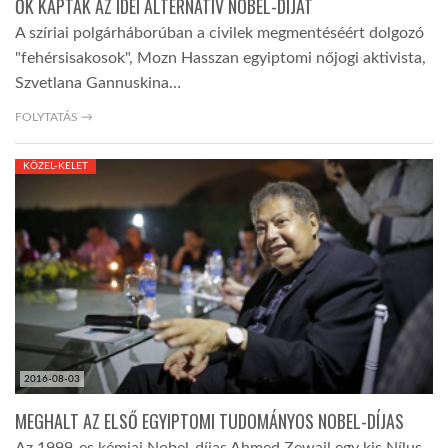
ŐK KAPTÁK AZ IDEI ALTERNATÍV NOBEL-DÍJAT
A szíriai polgárháborúban a civilek megmentéséért dolgozó
"fehérsisakosok", Mozn Hasszan egyiptomi nőjogi aktivista,
Szvetlana Gannuskina…
FOLYTATÁS →
KÖZEL-KELET
2016-08-03
MEGHALT AZ ELSŐ EGYIPTOMI TUDOMÁNYOS NOBEL-DÍJAS