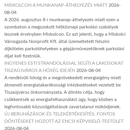
MISKOLCON A MUNKANAP-ÁTHELYEZÉS MIATT
2026-
08-04
A 2026. augusztus 8-i munkanap-áthelyezés miatt ezen a
szombaton a megszokott hétköznapi parkolási szabályok
lesznek érvényben Miskolcon. Ez azt jelenti, hogy a Miskolci
Városgazda Nonprofit Kft. által üzemeltetett felszíni
díjköteles parkolóhelyeken a gépjárművezetőknek parkolási
díjat kell fizetniük.
INGYENES ESTI STRANDOLÁSSAL SEGÍTI A LAKOSOKAT
TISZAÚJVÁROS A HŐSÉG IDEJÉN
2026-08-04
A rendkívüli hőség és a megnövekedett energiaigény miatt
átmeneti energiatakarékossági intézkedéseket vezetett be
Tiszaújváros önkormányzata. A döntés célja, hogy
csökkentsék az energiafelhasználást úgy, hogy közben a
legfontosabb közszolgáltatások zavartalanul működjenek.
ÚJ BERUHÁZÁSOK ÉS TELEKÉRTÉKESÍTÉS: FONTOS
DÖNTÉSEKET HOZOTT AZ ENCSI KÉPVISELŐ-TESTÜLET
2026-08-04