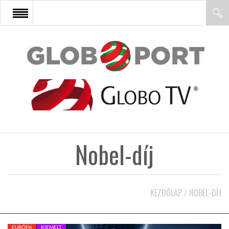
FŐOLDAL
AFRIKA
EURÓPA
Nobel-díj
ÁZSIA
ÉSZAK-AMERIKA
KEZDŐLAP
/
NOBEL-DÍJ
LATIN-AMERIKA
EURÓPA
KIEMELT