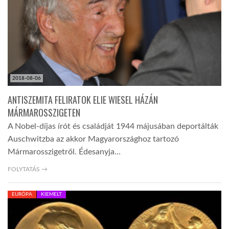
TROPICALMAGAZIN
GLOBOTV
2018-08-06
AFRIKA TUDÁSTÁR
ANTISZEMITA FELIRATOK ELIE WIESEL HÁZÁN
MÁRMAROSSZIGETEN
A NAP SZÉPE
A Nobel-díjas írót és családját 1944 májusában deportálták
Auschwitzba az akkor Magyarországhoz tartozó
Mármarosszigetről. Édesanyja…
LINKTR.EE
FOLYTATÁS →
GLOBOZSARU
EURÓPA
KIEMELT
DOBRAVERO.HU