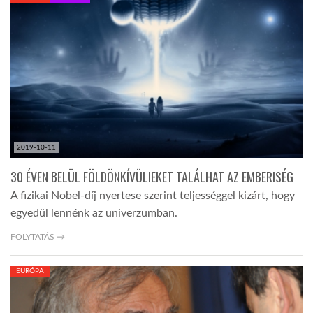
KÖZEL-KELET
AUSZTRÁLIA
A VILÁG ITTHON
2019-10-11
MÉDIA
30 ÉVEN BELÜL FÖLDÖNKÍVÜLIEKET TALÁLHAT AZ EMBERISÉG
A fizikai Nobel-díj nyertese szerint teljességgel kizárt, hogy
egyedül lennénk az univerzumban.
FOLYTATÁS →
GLOBOTV BP
EURÓPA
HÍR3D