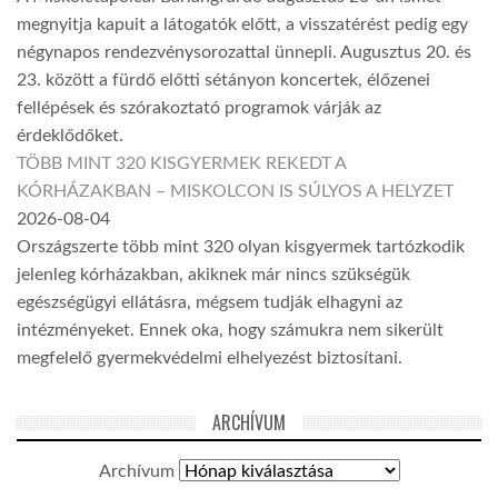
megnyitja kapuit a látogatók előtt, a visszatérést pedig egy
négynapos rendezvénysorozattal ünnepli. Augusztus 20. és
23. között a fürdő előtti sétányon koncertek, élőzenei
fellépések és szórakoztató programok várják az
érdeklődőket.
TÖBB MINT 320 KISGYERMEK REKEDT A
KÓRHÁZAKBAN – MISKOLCON IS SÚLYOS A HELYZET
2026-08-04
Országszerte több mint 320 olyan kisgyermek tartózkodik
jelenleg kórházakban, akiknek már nincs szükségük
egészségügyi ellátásra, mégsem tudják elhagyni az
intézményeket. Ennek oka, hogy számukra nem sikerült
megfelelő gyermekvédelmi elhelyezést biztosítani.
ARCHÍVUM
Archívum