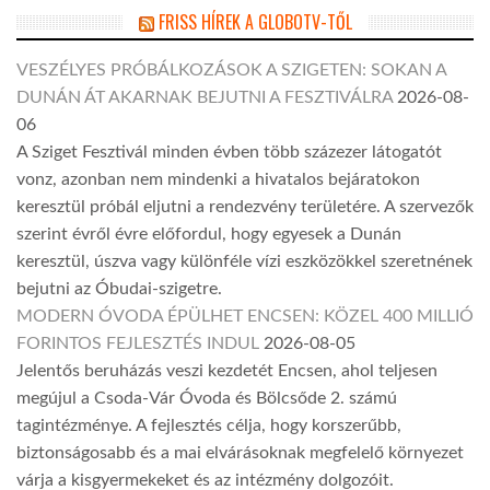
FRISS HÍREK A GLOBOTV-TŐL
VESZÉLYES PRÓBÁLKOZÁSOK A SZIGETEN: SOKAN A
DUNÁN ÁT AKARNAK BEJUTNI A FESZTIVÁLRA
2026-08-
06
A Sziget Fesztivál minden évben több százezer látogatót
vonz, azonban nem mindenki a hivatalos bejáratokon
keresztül próbál eljutni a rendezvény területére. A szervezők
szerint évről évre előfordul, hogy egyesek a Dunán
keresztül, úszva vagy különféle vízi eszközökkel szeretnének
bejutni az Óbudai-szigetre.
MODERN ÓVODA ÉPÜLHET ENCSEN: KÖZEL 400 MILLIÓ
FORINTOS FEJLESZTÉS INDUL
2026-08-05
Jelentős beruházás veszi kezdetét Encsen, ahol teljesen
megújul a Csoda-Vár Óvoda és Bölcsőde 2. számú
tagintézménye. A fejlesztés célja, hogy korszerűbb,
biztonságosabb és a mai elvárásoknak megfelelő környezet
várja a kisgyermekeket és az intézmény dolgozóit.