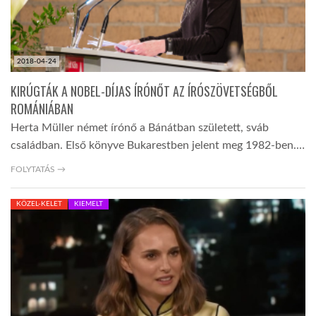
2018-04-24
KIRÚGTÁK A NOBEL-DÍJAS ÍRÓNŐT AZ ÍRÓSZÖVETSÉGBŐL
ROMÁNIÁBAN
Herta Müller német írónő a Bánátban született, sváb
családban. Első könyve Bukarestben jelent meg 1982-ben.…
FOLYTATÁS →
KÖZEL-KELET
KIEMELT