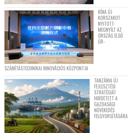
KÍNA ÚJ
KORSZAKOT
NYITOTT:
MEGNYÍLT AZ
ORSZÁG ELSŐ
ŰR-
SZÁMÍTÁSTECHNIKAI INNOVÁCIÓS KÖZPONTJA
TANZÁNIA ÚJ
FEJLESZTÉSI
STRATÉGIÁT
HIRDETETT A
GAZDASÁGI
NÖVEKEDÉS
FELGYORSÍTÁSÁRA