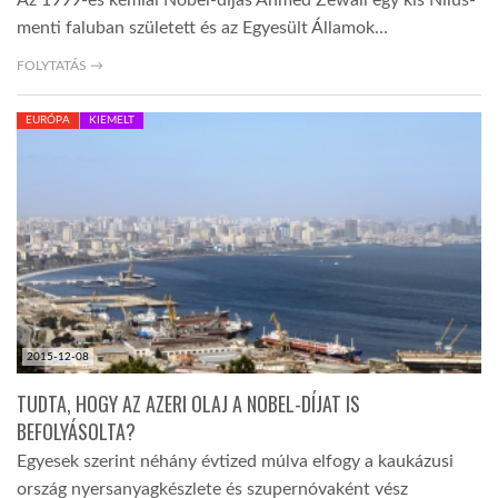
Az 1999-es kémiai Nobel-díjas Ahmed Zewail egy kis Nílus-
menti faluban született és az Egyesült Államok…
FOLYTATÁS →
EURÓPA
KIEMELT
2015-12-08
TUDTA, HOGY AZ AZERI OLAJ A NOBEL-DÍJAT IS
BEFOLYÁSOLTA?
Egyesek szerint néhány évtized múlva elfogy a kaukázusi
ország nyersanyagkészlete és szupernóvaként vész