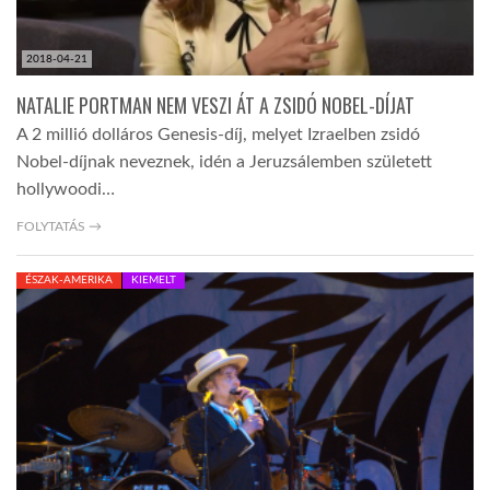
2018-04-21
NATALIE PORTMAN NEM VESZI ÁT A ZSIDÓ NOBEL-DÍJAT
A 2 millió dolláros Genesis-díj, melyet Izraelben zsidó
Nobel-díjnak neveznek, idén a Jeruzsálemben született
hollywoodi…
FOLYTATÁS →
ÉSZAK-AMERIKA
KIEMELT