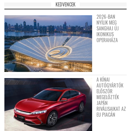
KEDVENCEK
2026-BAN
NYÍLIK MEG
SANGHAJ ÚJ
IKONIKUS
OPERAHÁZA
A KÍNAI
AUTÓGYÁRTÓK
ELŐSZÖR
MEGELŐZTÉK
JAPÁN
RIVÁLISAIKAT AZ
EU PIACÁN