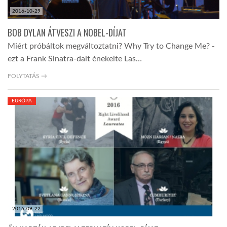
2016-10-29
BOB DYLAN ÁTVESZI A NOBEL-DÍJAT
Miért próbáltok megváltoztatni? Why Try to Change Me? -
ezt a Frank Sinatra-dalt énekelte Las…
FOLYTATÁS →
EURÓPA
2016-09-22