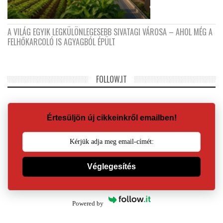
A VILÁG EGYIK LEGKÜLÖNLEGESEBB SIVATAGI VÁROSA – AHOL MÉG A
FELHŐKARCOLÓ IS AGYAGBÓL ÉPÜLT
FOLLOW.IT
Értesüljön új cikkeinkről emailben!
Véglegesítés
Powered by