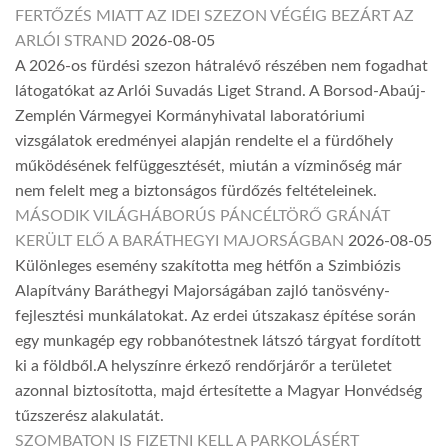
FERTŐZÉS MIATT AZ IDEI SZEZON VÉGÉIG BEZÁRT AZ
ARLÓI STRAND
2026-08-05
A 2026-os fürdési szezon hátralévő részében nem fogadhat
látogatókat az Arlói Suvadás Liget Strand. A Borsod-Abaúj-
Zemplén Vármegyei Kormányhivatal laboratóriumi
vizsgálatok eredményei alapján rendelte el a fürdőhely
működésének felfüggesztését, miután a vízminőség már
nem felelt meg a biztonságos fürdőzés feltételeinek.
MÁSODIK VILÁGHÁBORÚS PÁNCÉLTÖRŐ GRÁNÁT
KERÜLT ELŐ A BARÁTHEGYI MAJORSÁGBAN
2026-08-05
Különleges esemény szakította meg hétfőn a Szimbiózis
Alapítvány Baráthegyi Majorságában zajló tanösvény-
fejlesztési munkálatokat. Az erdei útszakasz építése során
egy munkagép egy robbanótestnek látszó tárgyat fordított
ki a földből.A helyszínre érkező rendőrjárőr a területet
azonnal biztosította, majd értesítette a Magyar Honvédség
tűzszerész alakulatát.
SZOMBATON IS FIZETNI KELL A PARKOLÁSÉRT