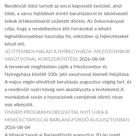
Rendkívüli ülést tartott az encsi képviselő-testület, ahol
több, a város fejlődését érintő beruházásról és lakóövezeti
telkek értékesítéséről született döntés. Az önkormányzat
célja, hogy a rendelkezésre álló forrásokat a lehető
leghatékonyabban használja fel, miközben új fejlesztéseket
készít elő.
JÓ ÜTEMBEN HALAD A NYÍREGYHÁZA–MEZŐZOMBOR
VASÚTVONAL KORSZERŰSÍTÉSE
2026-08-04
A terveknek megfelelően zajlik a Mezőzombor és
Nyíregyháza közötti 100c jelű vasútvonal kiemelt felújítása.
A május végén elindított beruházás augusztus végéig tart, és
a rendkívüli nyári hőség sem akadályozta a kivitelezést.A
munkálatok során a hosszúsínek cseréjének döntő része
már elkészült.
ÜNNEPI PROGRAMSOROZATTAL NYIT ÚJRA A
MISKOLCTAPOLCAI BARLANGFÜRDŐ AUGUSZTUSBAN
2026-08-04
A Miskolctapolcai Barlangfürdő augusztus 20-án ismét