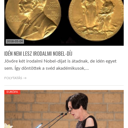
LATIMO.HU
GLOBOBOOK
2018-05-04
IDÉN NEM LESZ IRODALMI NOBEL-DÍJ
Jövőre két irodalmi Nobel-díjat is átadnak, de idén egyet
sem. Így döntöttek a svéd akadémikusok,…
FOLYTATÁS →
EURÓPA