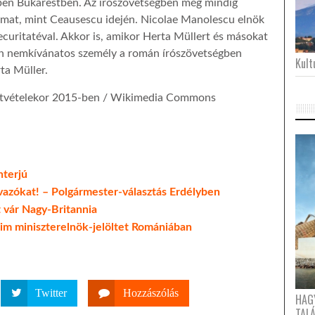
gben Bukarestben. Az írószövetségben még mindig
almat, mint Ceausescu idején. Nicolae Manolescu elnök
curitatéval. Akkor is, amikor Herta Müllert és másokat
len nemkívánatos személy a román írószövetségben
Kultu
ta Müller.
j átvételekor 2015-ben / Wikimedia Commons
nterjú
avazókat! – Polgármester-választás Erdélyben
 vár Nagy-Britannia
zlim miniszterelnök-jelöltet Romániában
Twitter
Hozzászólás
HAG
TAL