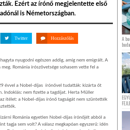
ták. Ezért az írónő megjelentette első
adónál is Németországban.
A bu
Twitter
Hozzászólás
buda
s hagyta nyugodni egészen addig, amíg nem emigrált. A
 meg. Románia írószövetsége sohasem vette fel a
 évvel a Nobel-díjas írónővel tudatták: kizárta őt
. Indoklás: nem fizette a tagdíjat. Herta Müller
EGY
az ítélet: a Nobel-díjas írónő tagságát nem szüntették
FEJL
ztették.
kizárni Románia egyetlen Nobel-díjas írónőjét abból a
nt tagja sem volt? A válasz megkapóan egyszerű: idén