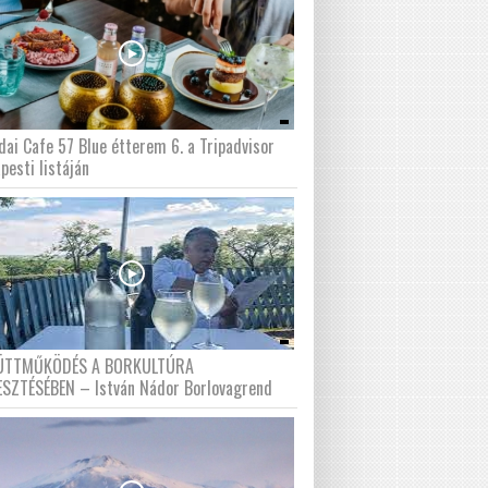
dai Cafe 57 Blue étterem 6. a Tripadvisor
pesti listáján
ÜTTMŰKÖDÉS A BORKULTÚRA
ESZTÉSÉBEN – István Nádor Borlovagrend