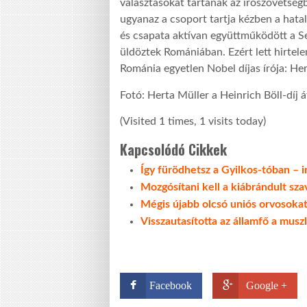
választásokat tartanak az írószövetsé
ugyanaz a csoport tartja kézben a hat
és csapata aktívan együttműködött a Se
üldöztek Romániában. Ezért lett hirte
Románia egyetlen Nobel díjas írója: Her
Fotó: Herta Müller a Heinrich Böll-dí
(Visited 1 times, 1 visits today)
Kapcsolódó Cikkek
Így fürödhetsz a Gyilkos-tóban – i
Mozgósítani kell a kiábrándult sz
Mégis újabb olcsó uniós orvosokat
Visszautasította az államfő a mus
Facebook
Google +