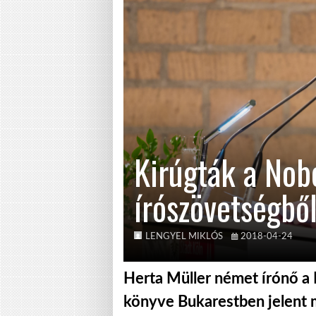
Kirúgták a Nobe
írószövetségbő
LENGYEL MIKLÓS
2018-04-24
Herta Müller német írónő a 
könyve Bukarestben jelent