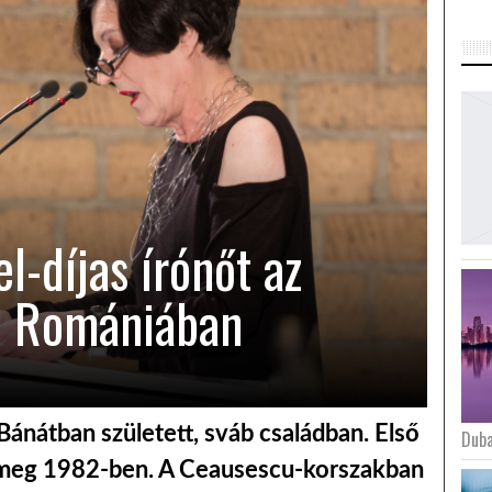
l-díjas írónőt az
l Romániában
Bánátban született, sváb családban. Első
Duba
 meg 1982-ben. A Ceausescu-korszakban