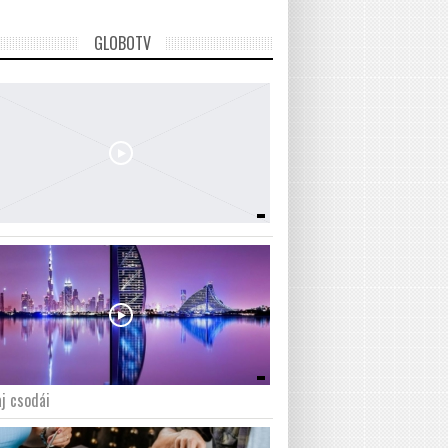
GLOBOTV
j csodái