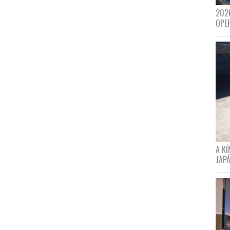
202
OPE
A K
JAPÁ