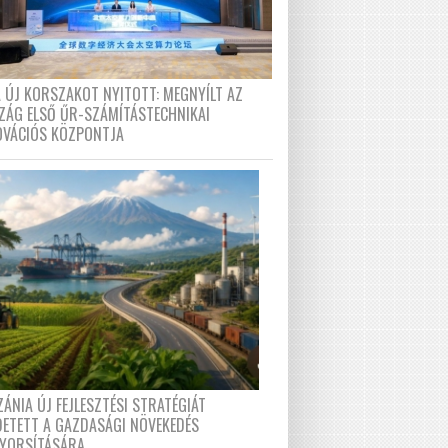
A ÚJ KORSZAKOT NYITOTT: MEGNYÍLT AZ
ZÁG ELSŐ ŰR-SZÁMÍTÁSTECHNIKAI
OVÁCIÓS KÖZPONTJA
ÁNIA ÚJ FEJLESZTÉSI STRATÉGIÁT
DETETT A GAZDASÁGI NÖVEKEDÉS
GYORSÍTÁSÁRA