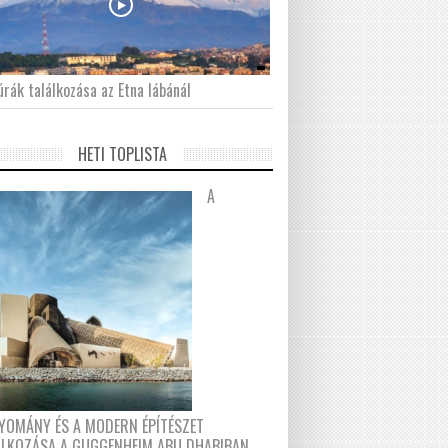
́rák találkozása az Etna lábánál
HETI TOPLISTA
A
YOMÁNY ÉS A MODERN ÉPÍTÉSZET
ÁLKOZÁSA A GUGGENHEIM ABU DHABIBAN