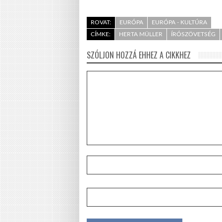
ROVAT:
EURÓPA
EURÓPA - KULTÚRA
CÍMKE:
HERTA MÜLLER
ÍRÓSZÖVETSÉG
SZÓLJON HOZZÁ EHHEZ A CIKKHEZ