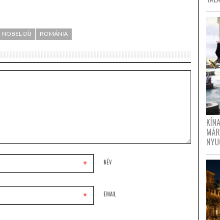
NOBEL-DÍJ
ROMÁNIA
KÍN
MÁR
NYU
*
NÉV
*
EMAIL