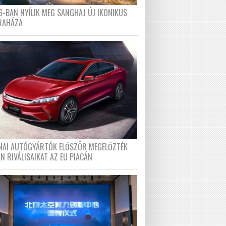
6-BAN NYÍLIK MEG SANGHAJ ÚJ IKONIKUS
RAHÁZA
ÍNAI AUTÓGYÁRTÓK ELŐSZÖR MEGELŐZTÉK
N RIVÁLISAIKAT AZ EU PIACÁN