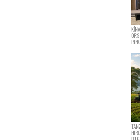
KÍN
ORS
INN
TANZ
HIR
FEL