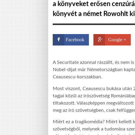
a könyveket erősen cenzúráz
könyvét a német Rowohlt ki
Facebook
Google +
A Securitate azonnal rászállt, és nem i
Nobel-díjat már Németországban kapta
Ceausescu-korszakban.
Most viszont, Ceausescu bukása után 29
tagjai közül az írószövetség Romániában
tiltakozott. Válaszképpen megváltozott 
meg az író szövetségben, csak felfügges
Miért ez a tragikomédia? Miért kellett 
szövetségből, melynek a tudomása szeri