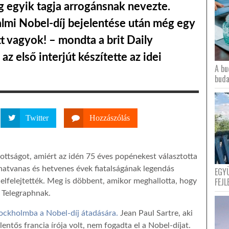
ág egyik tagja arrogánsnak nevezte.
almi Nobel-díj bejelentése után még egy
t vagyok! – mondta a brit Daily
az első interjút készítette az idei
A bu
buda
Twitter
Hozzászólás
zottságot, amiért az idén 75 éves popénekest választotta
 hatvanas és hetvenes évek fiatalságának legendás
EGY
FEJL
t elfelejtették. Meg is döbbent, amikor meghallotta, hogy
y Telegraphnak.
ockholmba a Nobel-díj átadására.
Jean Paul Sartre, aki
ntős francia írója volt, nem fogadta el a Nobel-díjat.