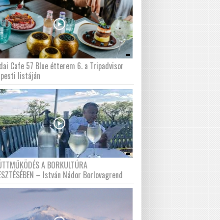
dai Cafe 57 Blue étterem 6. a Tripadvisor
pesti listáján
ÜTTMŰKÖDÉS A BORKULTÚRA
ESZTÉSÉBEN – István Nádor Borlovagrend