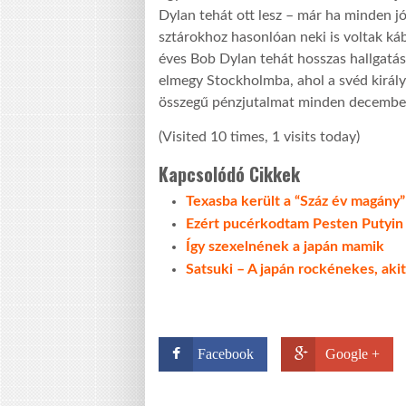
Dylan tehát ott lesz – már ha minden 
sztárokhoz hasonlóan neki is voltak ká
éves Bob Dylan tehát hosszas hallgatás
elmegy Stockholmba, ahol a svéd király 
összegű pénzjutalmat minden decembe
(Visited 10 times, 1 visits today)
Kapcsolódó Cikkek
Texasba került a “Száz év magány”
Ezért pucérkodtam Pesten Putyin el
Így szexelnének a japán mamik
Satsuki – A japán rockénekes, akit
Facebook
Google +