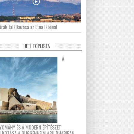
́rák találkozása az Etna lábánál
HETI TOPLISTA
A
YOMÁNY ÉS A MODERN ÉPÍTÉSZET
ÁLKOZÁSA A GUGGENHEIM ABU DHABIBAN