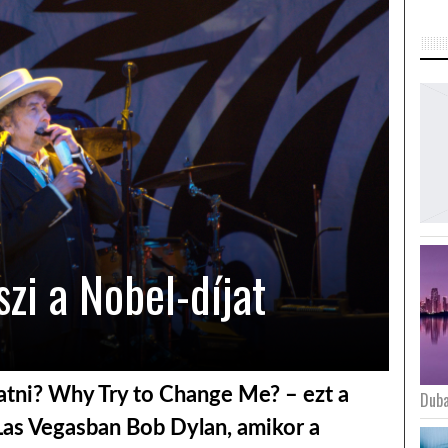
zi a Nobel-díjat
atni? Why Try to Change Me? – ezt a
Duba
 Las Vegasban Bob Dylan, amikor a