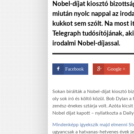
Nobel-díjat kiosztó bizotts
miután nyolc nappal az irod
kukkot sem szólt. Na most it
Telegraph tudósítójának, aki 
irodalmi Nobel-díjassal.
Facebook
Google +
Sokan bírálták a Nobel-díjat kiosztó bi
oly sok író és költő közül. Bob Dylan a
zenész-énekes sztárja volt. Azóta kicsi
Nobel díjat kapott – nyilatkozta a Dail
Mindenképp igyekszik majd elmenni St
ugyancsak a hatvanas-hetvenes évek jele