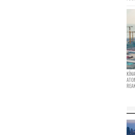
KÍNA
ATO
REA