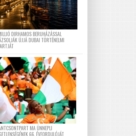
MILLIÓ DIRHAMOS BERUHÁZÁSSAL
ÁZSOLJÁK ÚJJÁ DUBAI TÖRTÉNELMI
PARTJÁT
FÁNTCSONTPART MA ÜNNEPLI
GETLENSÉGÉNEK 66. ÉVFORDULÓJÁT