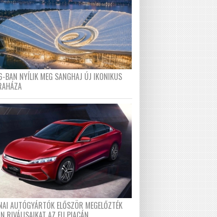
6-BAN NYÍLIK MEG SANGHAJ ÚJ IKONIKUS
RAHÁZA
ÍNAI AUTÓGYÁRTÓK ELŐSZÖR MEGELŐZTÉK
N RIVÁLISAIKAT AZ EU PIACÁN