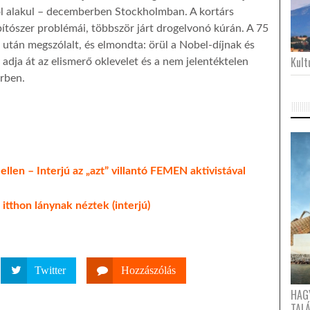
jól alakul – decemberben Stockholmban. A kortárs
bítószer problémái, többször járt drogelvonó kúrán. A 75
 után megszólalt, és elmondta: örül a Nobel-díjnak és
Kultu
adja át az elismerő oklevelet és a nem jelentéktelen
rben.
len – Interjú az „azt” villantó FEMEN aktivistával
 itthon lánynak néztek (interjú)
Twitter
Hozzászólás
HAG
TAL