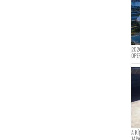
202
OPE
A K
JAPÁ