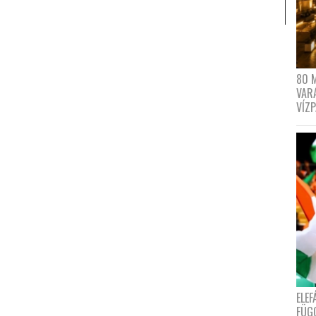
80 
VAR
VÍZ
ELE
FÜG