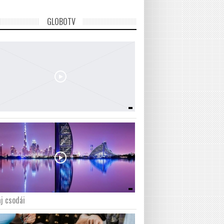
GLOBOTV
j csodái