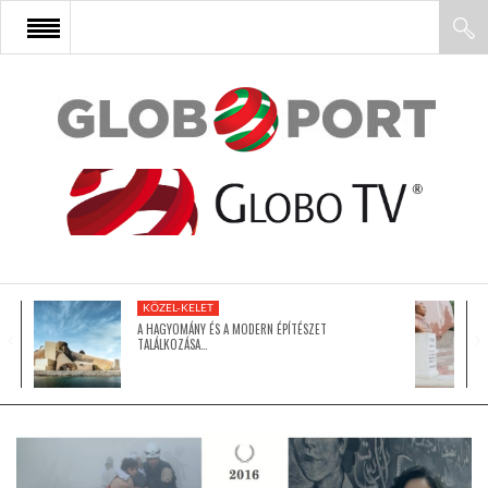
FŐOLDAL
AFRIKA
EURÓPA
KÖZEL-KELET
ÁZSIA
A HAGYOMÁNY ÉS A MODERN ÉPÍTÉSZET
TALÁLKOZÁSA…
ÉSZAK-AMERIKA
LATIN-AMERIKA