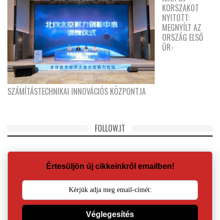
KORSZAKOT
NYITOTT:
MEGNYÍLT AZ
ORSZÁG ELSŐ
ŰR-
SZÁMÍTÁSTECHNIKAI INNOVÁCIÓS KÖZPONTJA
FOLLOW.IT
Értesüljön új cikkeinkről emailben!
Véglegesítés