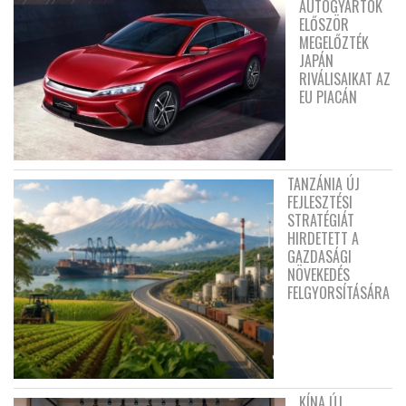
AUTÓGYÁRTÓK
ELŐSZÖR
MEGELŐZTÉK
JAPÁN
RIVÁLISAIKAT AZ
EU PIACÁN
TANZÁNIA ÚJ
FEJLESZTÉSI
STRATÉGIÁT
HIRDETETT A
GAZDASÁGI
NÖVEKEDÉS
FELGYORSÍTÁSÁRA
KÍNA ÚJ