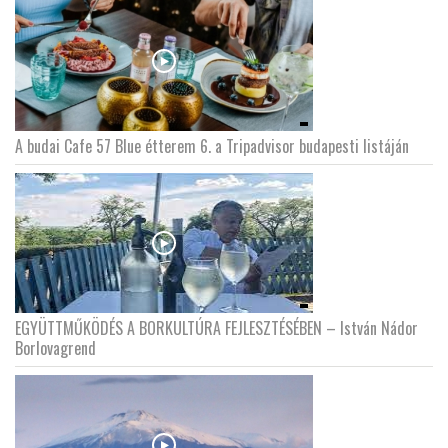
A budai Cafe 57 Blue étterem 6. a Tripadvisor budapesti listáján
EGYÜTTMŰKÖDÉS A BORKULTÚRA FEJLESZTÉSÉBEN – István Nádor
Borlovagrend