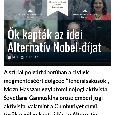
KÖZEL-KELET
Ők kapták az idei
AUSZTRÁLIA
Alternatív Nobel-díjat
A VILÁG ITTHON
MTI
2016-09-22
MÉDIA
A szíriai polgárháborúban a civilek
megmentéséért dolgozó “fehérsisakosok”,
Mozn Hasszan egyiptomi nőjogi aktivista,
GLOBOTV BP
Szvetlana Gannuskina orosz emberi jogi
aktivista, valamint a Cumhuriyet című
HÍR3D