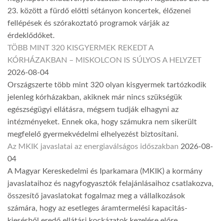
23. között a fürdő előtti sétányon koncertek, élőzenei
fellépések és szórakoztató programok várják az
érdeklődőket.
TÖBB MINT 320 KISGYERMEK REKEDT A
KÓRHÁZAKBAN – MISKOLCON IS SÚLYOS A HELYZET
2026-08-04
Országszerte több mint 320 olyan kisgyermek tartózkodik
jelenleg kórházakban, akiknek már nincs szükségük
egészségügyi ellátásra, mégsem tudják elhagyni az
intézményeket. Ennek oka, hogy számukra nem sikerült
megfelelő gyermekvédelmi elhelyezést biztosítani.
Az MKIK javaslatai az energiaválságos időszakban
2026-08-
04
A Magyar Kereskedelmi és Iparkamara (MKIK) a kormány
javaslataihoz és nagyfogyasztók felajánlásaihoz csatlakozva,
összesítő javaslatokat fogalmaz meg a vállalkozások
számára, hogy az esetleges áramtermelési kapacitás-
kiesésből eredő ellátási kockázatok kezelése előre