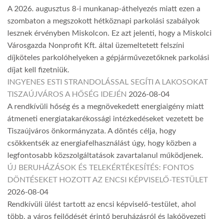
A 2026. augusztus 8-i munkanap-áthelyezés miatt ezen a
szombaton a megszokott hétköznapi parkolási szabályok
lesznek érvényben Miskolcon. Ez azt jelenti, hogy a Miskolci
Városgazda Nonprofit Kft. által üzemeltetett felszíni
díjköteles parkolóhelyeken a gépjárművezetőknek parkolási
díjat kell fizetniük.
INGYENES ESTI STRANDOLÁSSAL SEGÍTI A LAKOSOKAT
TISZAÚJVÁROS A HŐSÉG IDEJÉN
2026-08-04
A rendkívüli hőség és a megnövekedett energiaigény miatt
átmeneti energiatakarékossági intézkedéseket vezetett be
Tiszaújváros önkormányzata. A döntés célja, hogy
csökkentsék az energiafelhasználást úgy, hogy közben a
legfontosabb közszolgáltatások zavartalanul működjenek.
ÚJ BERUHÁZÁSOK ÉS TELEKÉRTÉKESÍTÉS: FONTOS
DÖNTÉSEKET HOZOTT AZ ENCSI KÉPVISELŐ-TESTÜLET
2026-08-04
Rendkívüli ülést tartott az encsi képviselő-testület, ahol
több, a város fejlődését érintő beruházásról és lakóövezeti