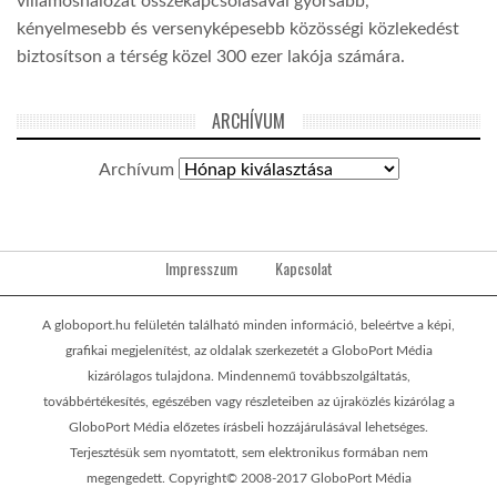
villamoshálózat összekapcsolásával gyorsabb,
kényelmesebb és versenyképesebb közösségi közlekedést
biztosítson a térség közel 300 ezer lakója számára.
ARCHÍVUM
Archívum
Impresszum
Kapcsolat
A globoport.hu felületén található minden információ, beleértve a képi,
grafikai megjelenítést, az oldalak szerkezetét a GloboPort Média
kizárólagos tulajdona. Mindennemű továbbszolgáltatás,
továbbértékesítés, egészében vagy részleteiben az újraközlés kizárólag a
GloboPort Média előzetes írásbeli hozzájárulásával lehetséges.
Terjesztésük sem nyomtatott, sem elektronikus formában nem
megengedett. Copyright© 2008-2017 GloboPort Média