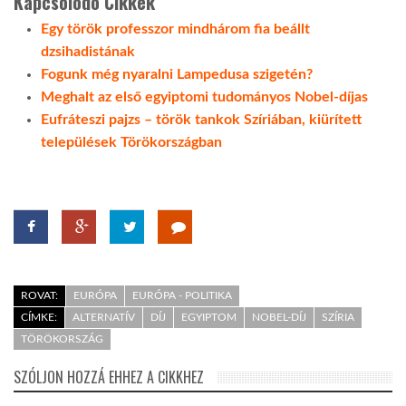
Kapcsolódó Cikkek
Egy török professzor mindhárom fia beállt
LATIMO.HU
dzsihadistának
Fogunk még nyaralni Lampedusa szigetén?
GLOBOBOOK
Meghalt az első egyiptomi tudományos Nobel-díjas
Eufráteszi pajzs – török tankok Szíriában, kiürített
települések Törökországban
ROVAT:
EURÓPA
EURÓPA - POLITIKA
CÍMKE:
ALTERNATÍV
DÍJ
EGYIPTOM
NOBEL-DÍJ
SZÍRIA
TÖRÖKORSZÁG
SZÓLJON HOZZÁ EHHEZ A CIKKHEZ