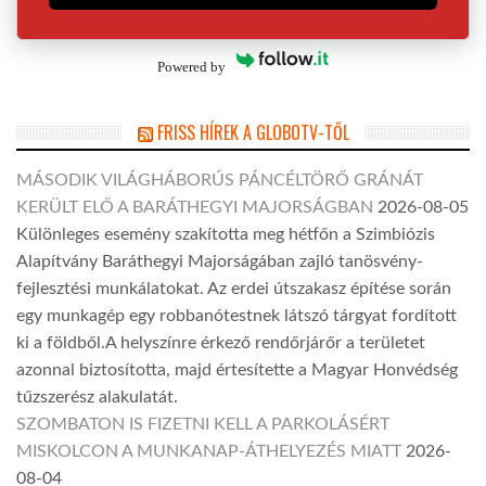
Powered by
FRISS HÍREK A GLOBOTV-TŐL
MÁSODIK VILÁGHÁBORÚS PÁNCÉLTÖRŐ GRÁNÁT
KERÜLT ELŐ A BARÁTHEGYI MAJORSÁGBAN
2026-08-05
Különleges esemény szakította meg hétfőn a Szimbiózis
Alapítvány Baráthegyi Majorságában zajló tanösvény-
fejlesztési munkálatokat. Az erdei útszakasz építése során
egy munkagép egy robbanótestnek látszó tárgyat fordított
ki a földből.A helyszínre érkező rendőrjárőr a területet
azonnal biztosította, majd értesítette a Magyar Honvédség
tűzszerész alakulatát.
SZOMBATON IS FIZETNI KELL A PARKOLÁSÉRT
MISKOLCON A MUNKANAP-ÁTHELYEZÉS MIATT
2026-
08-04