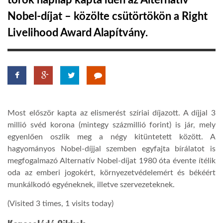
török napilap kapta idén az Alternatív
Nobel-díjat – közölte csütörtökön a Right
TROPICALMAGAZIN
Livelihood Award Alapítvány.
GLOBOTV
AFRIKA TUDÁSTÁR
Most először kapta az elismerést szíriai díjazott. A díjjal 3
A NAP SZÉPE
millió svéd korona (mintegy százmillió forint) is jár, mely
egyenlően oszlik meg a négy kitüntetett között. A
hagyományos Nobel-díjjal szemben egyfajta bírálatot is
LINKTR.EE
megfogalmazó Alternatív Nobel-díjat 1980 óta évente ítélik
oda az emberi jogokért, környezetvédelemért és békéért
GLOBOZSARU
munkálkodó egyéneknek, illetve szervezeteknek.
(Visited 3 times, 1 visits today)
DOBRAVERO.HU