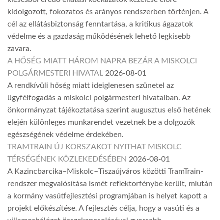
kidolgozott, fokozatos és arányos rendszerben történjen. A
cél az ellátásbiztonság fenntartása, a kritikus ágazatok
védelme és a gazdaság működésének lehető legkisebb
zavara.
A HŐSÉG MIATT HÁROM NAPRA BEZÁR A MISKOLCI
POLGÁRMESTERI HIVATAL
2026-08-01
A rendkívüli hőség miatt ideiglenesen szünetel az
ügyfélfogadás a miskolci polgármesteri hivatalban. Az
önkormányzat tájékoztatása szerint augusztus első hetének
elején különleges munkarendet vezetnek be a dolgozók
egészségének védelme érdekében.
TRAMTRAIN ÚJ KORSZAKOT NYITHAT MISKOLC
TÉRSÉGÉNEK KÖZLEKEDÉSÉBEN
2026-08-01
A Kazincbarcika–Miskolc–Tiszaújváros közötti TramTrain-
rendszer megvalósítása ismét reflektorfénybe került, miután
a kormány vasútfejlesztési programjában is helyet kapott a
projekt előkészítése. A fejlesztés célja, hogy a vasúti és a