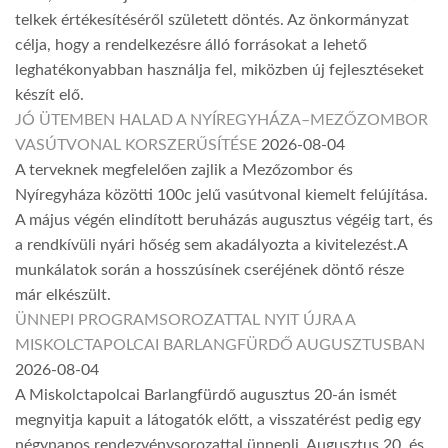
telkek értékesítéséről született döntés. Az önkormányzat
célja, hogy a rendelkezésre álló forrásokat a lehető
leghatékonyabban használja fel, miközben új fejlesztéseket
készít elő.
JÓ ÜTEMBEN HALAD A NYÍREGYHÁZA–MEZŐZOMBOR
VASÚTVONAL KORSZERŰSÍTÉSE
2026-08-04
A terveknek megfelelően zajlik a Mezőzombor és
Nyíregyháza közötti 100c jelű vasútvonal kiemelt felújítása.
A május végén elindított beruházás augusztus végéig tart, és
a rendkívüli nyári hőség sem akadályozta a kivitelezést.A
munkálatok során a hosszúsínek cseréjének döntő része
már elkészült.
ÜNNEPI PROGRAMSOROZATTAL NYIT ÚJRA A
MISKOLCTAPOLCAI BARLANGFÜRDŐ AUGUSZTUSBAN
2026-08-04
A Miskolctapolcai Barlangfürdő augusztus 20-án ismét
megnyitja kapuit a látogatók előtt, a visszatérést pedig egy
négynapos rendezvénysorozattal ünnepli. Augusztus 20. és