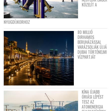
KÖZELÍT A
NYUGDÍJKORHOZ
80 MILLIÓ
DIRHAMOS
BERUHÁZÁSSAL
VARÁZSOLJÁK ÚJJÁ
DUBAI TÖRTÉNELMI
VÍZPARTJÁT
KÍNA ÚJABB
ÓRIÁSI LÉPÉST
TESZ AZ
ATOMENERGIA