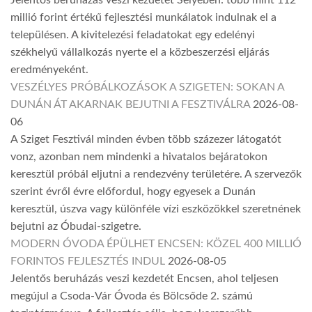
Jelentős beruházás veszi kezdetét Selyében: több mint 112
millió forint értékű fejlesztési munkálatok indulnak el a
településen. A kivitelezési feladatokat egy edelényi
székhelyű vállalkozás nyerte el a közbeszerzési eljárás
eredményeként.
VESZÉLYES PRÓBÁLKOZÁSOK A SZIGETEN: SOKAN A
DUNÁN ÁT AKARNAK BEJUTNI A FESZTIVÁLRA
2026-08-
06
A Sziget Fesztivál minden évben több százezer látogatót
vonz, azonban nem mindenki a hivatalos bejáratokon
keresztül próbál eljutni a rendezvény területére. A szervezők
szerint évről évre előfordul, hogy egyesek a Dunán
keresztül, úszva vagy különféle vízi eszközökkel szeretnének
bejutni az Óbudai-szigetre.
MODERN ÓVODA ÉPÜLHET ENCSEN: KÖZEL 400 MILLIÓ
FORINTOS FEJLESZTÉS INDUL
2026-08-05
Jelentős beruházás veszi kezdetét Encsen, ahol teljesen
megújul a Csoda-Vár Óvoda és Bölcsőde 2. számú