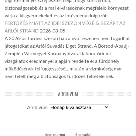
tagintézménye. A fejlesztés célja, hogy korszerűbb,
biztonságosabb és a mai elvárásoknak megfelelő környezet
várja a kisgyermekeket és az intézmény dolgozóit.
FERTŐZÉS MIATT AZ IDEI SZEZON VÉGÉIG BEZÁRT AZ
ARLÓI STRAND
2026-08-05
A 2026-os fürdési szezon hátralévő részében nem fogadhat
látogatókat az Arlói Suvadás Liget Strand. A Borsod-Abaúj-
Zemplén Vármegyei Kormányhivatal laboratóriumi
vizsgálatok eredményei alapján rendelte el a fürdőhely
működésének felfüggesztését, miután a vízminőség már
nem felelt meg a biztonságos fürdőzés feltételeinek.
ARCHÍVUM
Archívum
Impresszum
Kapcsolat