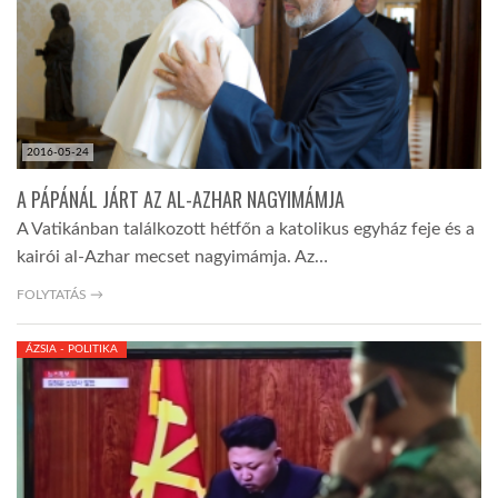
2016-05-24
A PÁPÁNÁL JÁRT AZ AL-AZHAR NAGYIMÁMJA
A Vatikánban találkozott hétfőn a katolikus egyház feje és a
kairói al-Azhar mecset nagyimámja. Az…
FOLYTATÁS →
ÁZSIA - POLITIKA