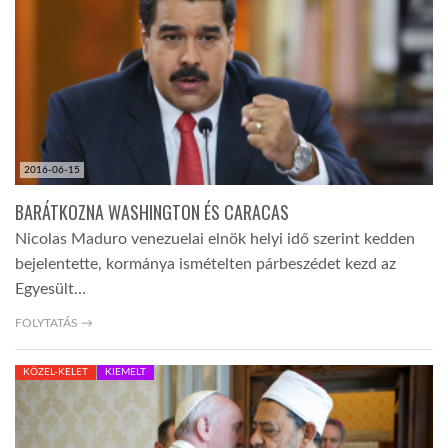
LATIMO.HU
GLOBOBOOK
2016-06-15
BARÁTKOZNA WASHINGTON ÉS CARACAS
Nicolas Maduro venezuelai elnök helyi idő szerint kedden
bejelentette, kormánya ismételten párbeszédet kezd az
Egyesült…
FOLYTATÁS →
KÖZEL-KELET
KIEMELT