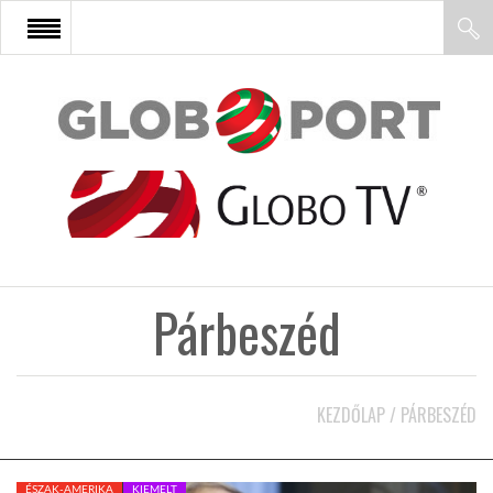
FŐOLDAL
AFRIKA
EURÓPA
Párbeszéd
ÁZSIA
ÉSZAK-AMERIKA
KEZDŐLAP
/
PÁRBESZÉD
LATIN-AMERIKA
ÉSZAK-AMERIKA
KIEMELT