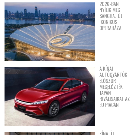
2026-BAN
NYÍLIK MEG
SANGHAJ ÚJ
IKONIKUS
OPERAHÁZA
A KÍNAI
AUTÓGYÁRTÓK
ELŐSZÖR
MEGELŐZTÉK
JAPÁN
RIVÁLISAIKAT AZ
EU PIACÁN
KÍNA ÚJ