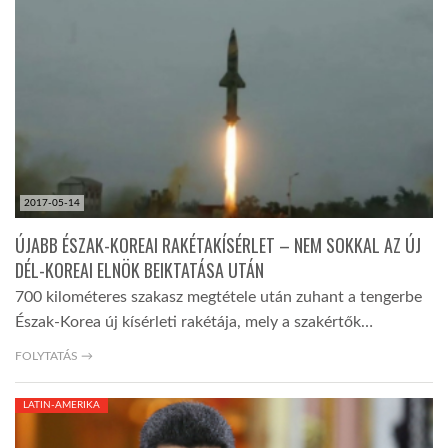
TROPICALMAGAZIN
GLOBOTV
AFRIKA TUDÁSTÁR
2017-05-14
A NAP SZÉPE
ÚJABB ÉSZAK-KOREAI RAKÉTAKÍSÉRLET – NEM SOKKAL AZ ÚJ
DÉL-KOREAI ELNÖK BEIKTATÁSA UTÁN
700 kilométeres szakasz megtétele után zuhant a tengerbe
LINKTR.EE
Észak-Korea új kísérleti rakétája, mely a szakértők…
FOLYTATÁS →
GLOBOZSARU
LATIN-AMERIKA
DOBRAVERO.HU