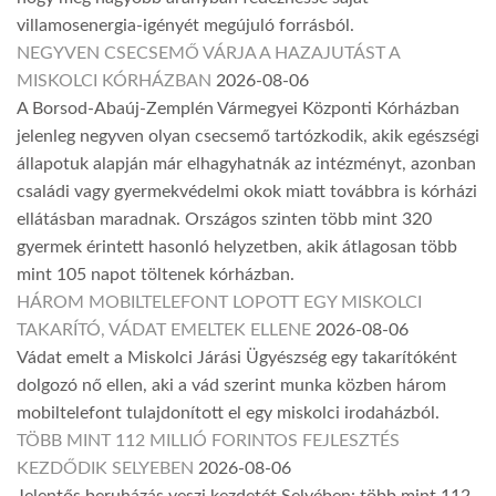
villamosenergia-igényét megújuló forrásból.
NEGYVEN CSECSEMŐ VÁRJA A HAZAJUTÁST A
MISKOLCI KÓRHÁZBAN
2026-08-06
A Borsod-Abaúj-Zemplén Vármegyei Központi Kórházban
jelenleg negyven olyan csecsemő tartózkodik, akik egészségi
állapotuk alapján már elhagyhatnák az intézményt, azonban
családi vagy gyermekvédelmi okok miatt továbbra is kórházi
ellátásban maradnak. Országos szinten több mint 320
gyermek érintett hasonló helyzetben, akik átlagosan több
mint 105 napot töltenek kórházban.
HÁROM MOBILTELEFONT LOPOTT EGY MISKOLCI
TAKARÍTÓ, VÁDAT EMELTEK ELLENE
2026-08-06
Vádat emelt a Miskolci Járási Ügyészség egy takarítóként
dolgozó nő ellen, aki a vád szerint munka közben három
mobiltelefont tulajdonított el egy miskolci irodaházból.
TÖBB MINT 112 MILLIÓ FORINTOS FEJLESZTÉS
KEZDŐDIK SELYEBEN
2026-08-06