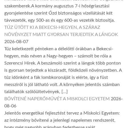
szakemberek.A kormány augusztus 7-i hőségriasztási
gyorsjelentése szerint Ózd biztonságos vízellátását két
távvezeték, egy 500-as és egy 600-as vezeték biztosítja.
TŰZ ÜTÖTT KI A BEKECSI-HEGYEN, A SZÁRAZ
NÖVÉNYZET MIATT GYORSAN TERJEDTEK A LÁNGOK
2026-08-07
Tűz keletkezett pénteken a délelőtti órákban a Bekecsi-
hegyen, más néven a Nagy-hegyen – számolt be róla a
Szerencsi Hírek. A beszámoló szerint a lángok több ponton
is gyorsan terjedtek a kiszáradt, földközeli növényzetben. A
tűz időnként a fák lombkoronáját is elérte, így a füst
messziről is jól látható volt. A környéken jelentős számban
találhatók szőlőültetvények, […]
BŐVÍTENÉ NAPERŐMŰVÉT A MISKOLCI EGYETEM
2026-
08-06
Jelentős energetikai fejlesztést tervez a Miskolci Egyetem:
az intézmény bővítené a jelenlegi napelemes rendszerét,
hogy még nagyobb arányban fedezhesse saját