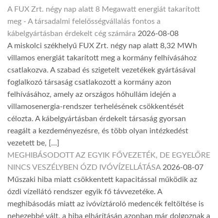
A FUX Zrt. négy nap alatt 8 Megawatt energiát takarított
meg - A társadalmi felelősségvállalás fontos a
kábelgyártásban érdekelt cég számára
2026-08-08
A miskolci székhelyű FUX Zrt. négy nap alatt 8,32 MWh
villamos energiát takarított meg a kormány felhívásához
csatlakozva. A szabad és szigetelt vezetékek gyártásával
foglalkozó társaság csatlakozott a kormány azon
felhívásához, amely az országos hőhullám idején a
villamosenergia-rendszer terhelésének csökkentését
célozta. A kábelgyártásban érdekelt társaság gyorsan
reagált a kezdeményezésre, és több olyan intézkedést
vezetett be, […]
MEGHIBÁSODOTT AZ EGYIK FŐVEZETÉK, DE EGYELŐRE
NINCS VESZÉLYBEN ÓZD IVÓVÍZELLÁTÁSA
2026-08-07
Műszaki hiba miatt csökkentett kapacitással működik az
ózdi vízellátó rendszer egyik fő távvezetéke. A
meghibásodás miatt az ivóvíztároló medencék feltöltése is
nehezebbé vált, a hiba elhárításán azonban már dolgoznak a