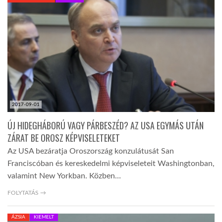
KÖZEL-KELET
AUSZTRÁLIA
A VILÁG ITTHON
2017-09-01
MÉDIA
ÚJ HIDEGHÁBORÚ VAGY PÁRBESZÉD? AZ USA EGYMÁS UTÁN
ZÁRAT BE OROSZ KÉPVISELETEKET
Az USA bezáratja Oroszország konzulátusát San
Franciscóban és kereskedelmi képviseleteit Washingtonban,
valamint New Yorkban. Közben…
GLOBOTV BP
FOLYTATÁS →
HÍR3D
ÁZSIA
KIEMELT