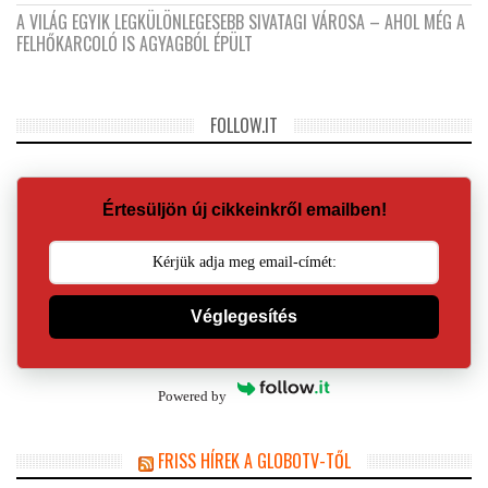
A VILÁG EGYIK LEGKÜLÖNLEGESEBB SIVATAGI VÁROSA – AHOL MÉG A
FELHŐKARCOLÓ IS AGYAGBÓL ÉPÜLT
FOLLOW.IT
Értesüljön új cikkeinkről emailben!
Véglegesítés
Powered by
FRISS HÍREK A GLOBOTV-TŐL