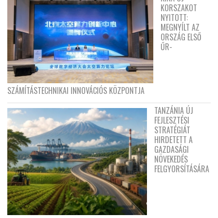
KORSZAKOT
NYITOTT:
MEGNYÍLT AZ
ORSZÁG ELSŐ
ŰR-
SZÁMÍTÁSTECHNIKAI INNOVÁCIÓS KÖZPONTJA
TANZÁNIA ÚJ
FEJLESZTÉSI
STRATÉGIÁT
HIRDETETT A
GAZDASÁGI
NÖVEKEDÉS
FELGYORSÍTÁSÁRA