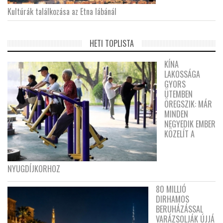
Kultúrák találkozása az Etna lábánál
HETI TOPLISTA
KÍNA
LAKOSSÁGA
GYORS
ÜTEMBEN
ÖREGSZIK: MÁR
MINDEN
NEGYEDIK EMBER
KÖZELÍT A
NYUGDÍJKORHOZ
80 MILLIÓ
DIRHAMOS
BERUHÁZÁSSAL
VARÁZSOLJÁK ÚJJÁ