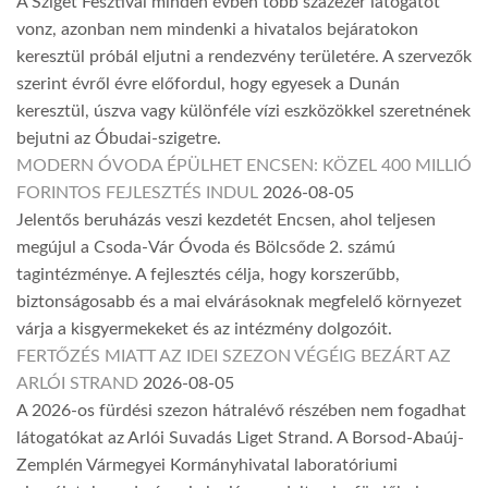
A Sziget Fesztivál minden évben több százezer látogatót
vonz, azonban nem mindenki a hivatalos bejáratokon
keresztül próbál eljutni a rendezvény területére. A szervezők
szerint évről évre előfordul, hogy egyesek a Dunán
keresztül, úszva vagy különféle vízi eszközökkel szeretnének
bejutni az Óbudai-szigetre.
MODERN ÓVODA ÉPÜLHET ENCSEN: KÖZEL 400 MILLIÓ
FORINTOS FEJLESZTÉS INDUL
2026-08-05
Jelentős beruházás veszi kezdetét Encsen, ahol teljesen
megújul a Csoda-Vár Óvoda és Bölcsőde 2. számú
tagintézménye. A fejlesztés célja, hogy korszerűbb,
biztonságosabb és a mai elvárásoknak megfelelő környezet
várja a kisgyermekeket és az intézmény dolgozóit.
FERTŐZÉS MIATT AZ IDEI SZEZON VÉGÉIG BEZÁRT AZ
ARLÓI STRAND
2026-08-05
A 2026-os fürdési szezon hátralévő részében nem fogadhat
látogatókat az Arlói Suvadás Liget Strand. A Borsod-Abaúj-
Zemplén Vármegyei Kormányhivatal laboratóriumi