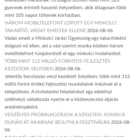
ellátásban maradnak. Országos szinten több mint 320
gyermek érintett hasonló helyzetben, akik átlagosan több
mint 105 napot töltenek kórházban.
HÁROM MOBILTELEFONT LOPOTT EGY MISKOLCI
TAKARÍTÓ, VÁDAT EMELTEK ELLENE
2026-08-06
Vádat emelt a Miskolci Járási Ügyészség egy takarítóként
dolgozó nő ellen, aki a vád szerint munka közben három
mobiltelefont tulajdonított el egy miskolci irodaházból.
TÖBB MINT 112 MILLIÓ FORINTOS FEJLESZTÉS
KEZDŐDIK SELYEBEN
2026-08-06
Jelentős beruházás veszi kezdetét Selyében: több mint 112
millió forint értékű fejlesztési munkálatok indulnak el a
településen. A kivitelezési feladatokat egy edelényi
székhelyű vállalkozás nyerte el a közbeszerzési eljárás
eredményeként.
VESZÉLYES PRÓBÁLKOZÁSOK A SZIGETEN: SOKAN A
DUNÁN ÁT AKARNAK BEJUTNI A FESZTIVÁLRA
2026-08-
06