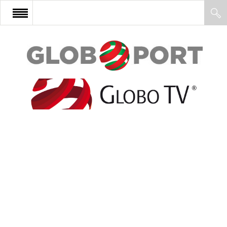
FŐOLDAL
AFRIKA
EURÓPA
ÁZSIA
ÉSZAK-AMERIKA
LATIN-AMERIKA