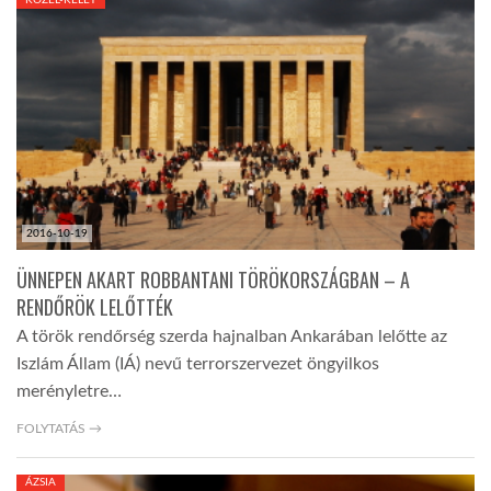
LATIMO.HU
GLOBOBOOK
2016-10-19
ÜNNEPEN AKART ROBBANTANI TÖRÖKORSZÁGBAN – A
RENDŐRÖK LELŐTTÉK
A török rendőrség szerda hajnalban Ankarában lelőtte az
Iszlám Állam (IÁ) nevű terrorszervezet öngyilkos
merényletre…
FOLYTATÁS →
ÁZSIA