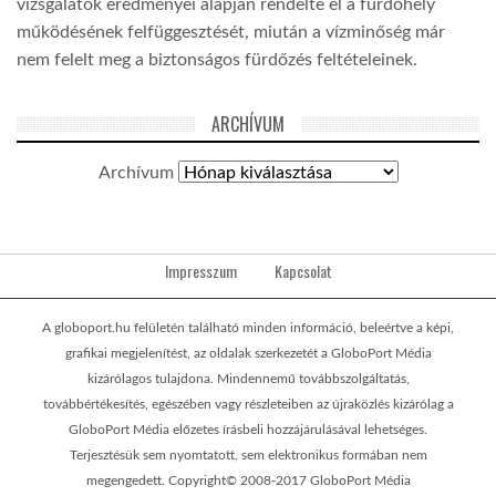
vizsgálatok eredményei alapján rendelte el a fürdőhely
működésének felfüggesztését, miután a vízminőség már
nem felelt meg a biztonságos fürdőzés feltételeinek.
ARCHÍVUM
Archívum
Impresszum
Kapcsolat
A globoport.hu felületén található minden információ, beleértve a képi,
grafikai megjelenítést, az oldalak szerkezetét a GloboPort Média
kizárólagos tulajdona. Mindennemű továbbszolgáltatás,
továbbértékesítés, egészében vagy részleteiben az újraközlés kizárólag a
GloboPort Média előzetes írásbeli hozzájárulásával lehetséges.
Terjesztésük sem nyomtatott, sem elektronikus formában nem
megengedett. Copyright© 2008-2017 GloboPort Média