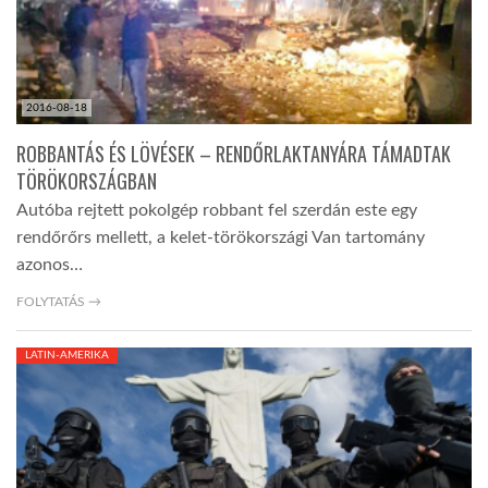
2016-08-18
ROBBANTÁS ÉS LÖVÉSEK – RENDŐRLAKTANYÁRA TÁMADTAK
TÖRÖKORSZÁGBAN
Autóba rejtett pokolgép robbant fel szerdán este egy
rendőrőrs mellett, a kelet-törökországi Van tartomány
azonos…
FOLYTATÁS →
LATIN-AMERIKA