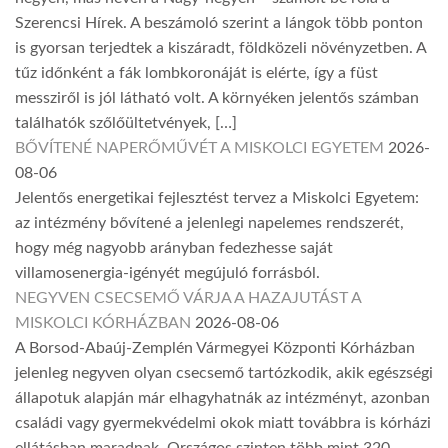
Szerencsi Hírek. A beszámoló szerint a lángok több ponton
is gyorsan terjedtek a kiszáradt, földközeli növényzetben. A
tűz időnként a fák lombkoronáját is elérte, így a füst
messziről is jól látható volt. A környéken jelentős számban
találhatók szőlőültetvények, […]
BŐVÍTENÉ NAPERŐMŰVÉT A MISKOLCI EGYETEM
2026-
08-06
Jelentős energetikai fejlesztést tervez a Miskolci Egyetem:
az intézmény bővítené a jelenlegi napelemes rendszerét,
hogy még nagyobb arányban fedezhesse saját
villamosenergia-igényét megújuló forrásból.
NEGYVEN CSECSEMŐ VÁRJA A HAZAJUTÁST A
MISKOLCI KÓRHÁZBAN
2026-08-06
A Borsod-Abaúj-Zemplén Vármegyei Központi Kórházban
jelenleg negyven olyan csecsemő tartózkodik, akik egészségi
állapotuk alapján már elhagyhatnák az intézményt, azonban
családi vagy gyermekvédelmi okok miatt továbbra is kórházi