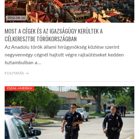
2016-08-16
MOST A CÉGEK ÉS AZ IGAZSÁGÜGY KERÜLTEK A
CÉLKERESZTBE TÖRÖKORSZÁGBAN
Az Anadolu török állami hírügynökség közlése szerint
negyvennégy cégnél hajtott végre rajtaütéseket kedden
Isztambulban a…
FOLYTATÁS →
ÉSZAK-AMERIKA