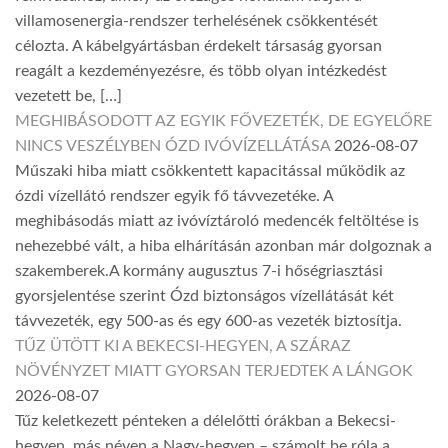
villamosenergia-rendszer terhelésének csökkentését
célozta. A kábelgyártásban érdekelt társaság gyorsan
reagált a kezdeményezésre, és több olyan intézkedést
vezetett be, […]
MEGHIBÁSODOTT AZ EGYIK FŐVEZETÉK, DE EGYELŐRE
NINCS VESZÉLYBEN ÓZD IVÓVÍZELLÁTÁSA
2026-08-07
Műszaki hiba miatt csökkentett kapacitással működik az
ózdi vízellátó rendszer egyik fő távvezetéke. A
meghibásodás miatt az ivóvíztároló medencék feltöltése is
nehezebbé vált, a hiba elhárításán azonban már dolgoznak a
szakemberek.A kormány augusztus 7-i hőségriasztási
gyorsjelentése szerint Ózd biztonságos vízellátását két
távvezeték, egy 500-as és egy 600-as vezeték biztosítja.
TŰZ ÜTÖTT KI A BEKECSI-HEGYEN, A SZÁRAZ
NÖVÉNYZET MIATT GYORSAN TERJEDTEK A LÁNGOK
2026-08-07
Tűz keletkezett pénteken a délelőtti órákban a Bekecsi-
hegyen, más néven a Nagy-hegyen – számolt be róla a