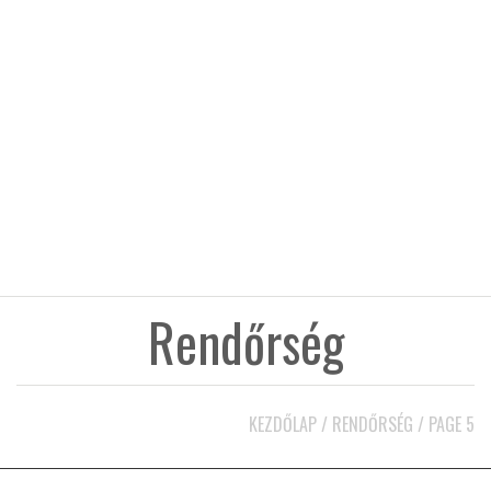
KÖZEL-KELET
AUSZTRÁLIA
A VILÁG ITTHON
MÉDIA
Rendőrség
GLOBOTV BP
KEZDŐLAP
/
RENDŐRSÉG
/
PAGE 5
HÍR3D