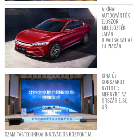
A KÍNAI
AUTÓGYÁRTÓK
ELŐSZÖR
MEGELŐZTÉK
JAPÁN
RIVÁLISAIKAT AZ
EU PIACÁN
KÍNA ÚJ
KORSZAKOT
NYITOTT:
MEGNYÍLT AZ
ORSZÁG ELSŐ
ŰR-
SZÁMÍTÁSTECHNIKAI INNOVÁCIÓS KÖZPONTJA