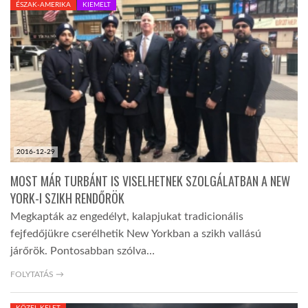
ÉSZAK-AMERIKA
KIEMELT
TROPICALMAGAZIN
GLOBOTV
AFRIKA TUDÁSTÁR
2016-12-29
A NAP SZÉPE
MOST MÁR TURBÁNT IS VISELHETNEK SZOLGÁLATBAN A NEW
YORK-I SZIKH RENDŐRÖK
LINKTR.EE
Megkapták az engedélyt, kalapjukat tradicionális
fejfedőjükre cserélhetik New Yorkban a szikh vallású
GLOBOZSARU
járőrök. Pontosabban szólva…
FOLYTATÁS →
DOBRAVERO.HU
KÖZEL-KELET