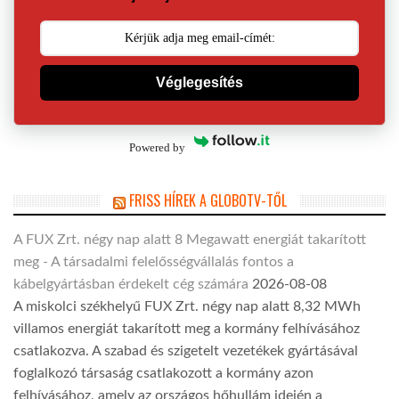
Véglegesítés
Powered by
FRISS HÍREK A GLOBOTV-TŐL
A FUX Zrt. négy nap alatt 8 Megawatt energiát takarított
meg - A társadalmi felelősségvállalás fontos a
kábelgyártásban érdekelt cég számára
2026-08-08
A miskolci székhelyű FUX Zrt. négy nap alatt 8,32 MWh
villamos energiát takarított meg a kormány felhívásához
csatlakozva. A szabad és szigetelt vezetékek gyártásával
foglalkozó társaság csatlakozott a kormány azon
felhívásához, amely az országos hőhullám idején a