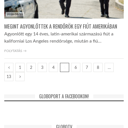
2016-08-11
MEGINT AGYONLŐTTEK A RENDŐRÖK EGY FIÚT AMERIKÁBAN
Agyonlőtt egy 14 éves, latin-amerikai származású fiút a
kaliforniai Los Angeles rendőrsége, miután a fiú…
FOLYTATÁS →
1
2
3
4
5
6
7
8
…
13
GLOBOPORT A FACEBOOKON!
GLOBOTV