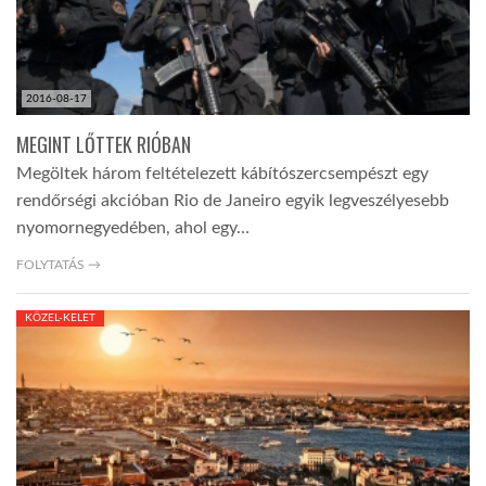
2016-08-17
MEGINT LŐTTEK RIÓBAN
Megöltek három feltételezett kábítószercsempészt egy
rendőrségi akcióban Rio de Janeiro egyik legveszélyesebb
nyomornegyedében, ahol egy…
FOLYTATÁS →
KÖZEL-KELET