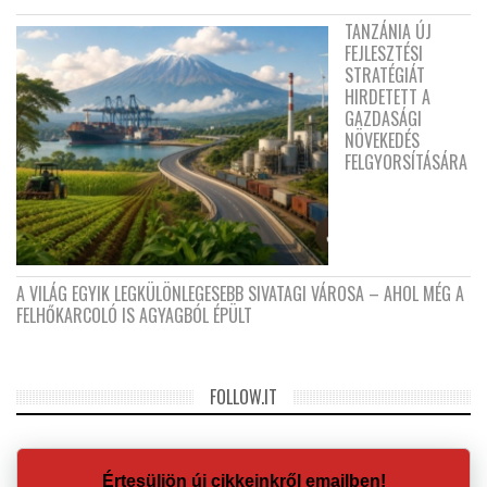
TANZÁNIA ÚJ
FEJLESZTÉSI
STRATÉGIÁT
HIRDETETT A
GAZDASÁGI
NÖVEKEDÉS
FELGYORSÍTÁSÁRA
A VILÁG EGYIK LEGKÜLÖNLEGESEBB SIVATAGI VÁROSA – AHOL MÉG A
FELHŐKARCOLÓ IS AGYAGBÓL ÉPÜLT
FOLLOW.IT
Értesüljön új cikkeinkről emailben!