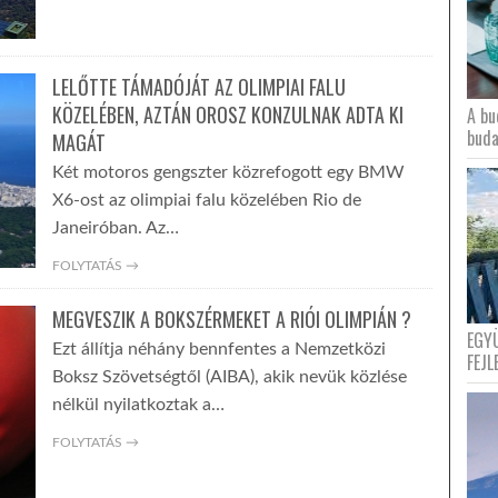
LELŐTTE TÁMADÓJÁT AZ OLIMPIAI FALU
KÖZELÉBEN, AZTÁN OROSZ KONZULNAK ADTA KI
A bu
buda
MAGÁT
Két motoros gengszter közrefogott egy BMW
X6-ost az olimpiai falu közelében Rio de
Janeiróban. Az…
FOLYTATÁS →
MEGVESZIK A BOKSZÉRMEKET A RIÓI OLIMPIÁN ?
EGY
Ezt állítja néhány bennfentes a Nemzetközi
FEJL
Boksz Szövetségtől (AIBA), akik nevük közlése
nélkül nyilatkoztak a…
FOLYTATÁS →