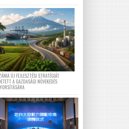
ÁNIA ÚJ FEJLESZTÉSI STRATÉGIÁT
DETETT A GAZDASÁGI NÖVEKEDÉS
GYORSÍTÁSÁRA