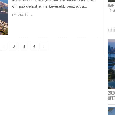
A szervezési költségek hat százaléka is lehet az
HAG
olimpia deficitje. Ha kevesebb pénz jut a…
TAL
FOLYTATÁS →
2
3
4
5
202
OPE