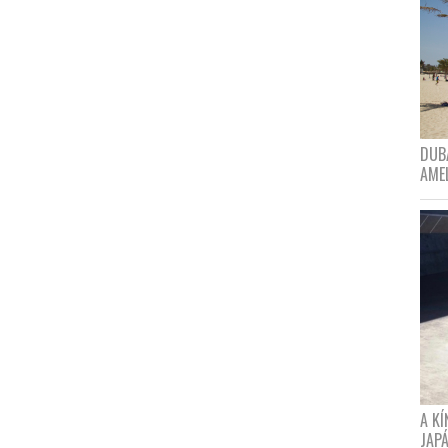
DUBA
AME
A K
JAPÁ