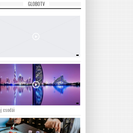
GLOBOTV
j csodái