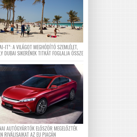
I-IT”: A VILÁGOT MEGHÓDÍTÓ SZEMLÉLET,
LY DUBAI SIKERÉNEK TITKÁT FOGLALJA ÖSSZE
ÍNAI AUTÓGYÁRTÓK ELŐSZÖR MEGELŐZTÉK
N RIVÁLISAIKAT AZ EU PIACÁN