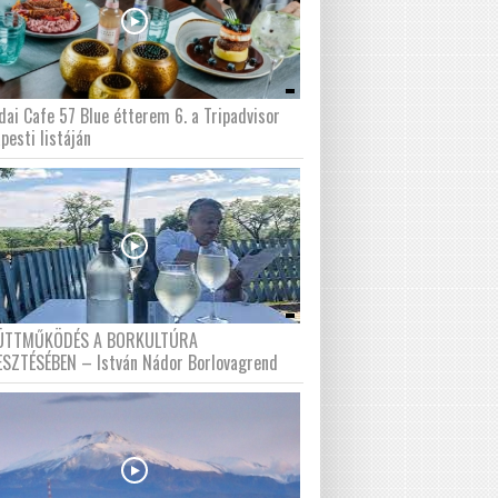
dai Cafe 57 Blue étterem 6. a Tripadvisor
pesti listáján
ÜTTMŰKÖDÉS A BORKULTÚRA
ESZTÉSÉBEN – István Nádor Borlovagrend