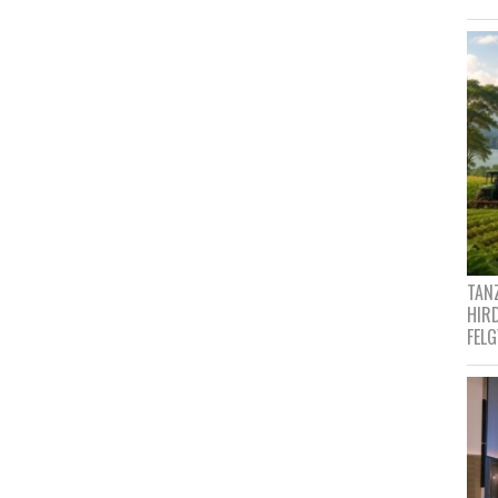
TANZ
HIR
FEL