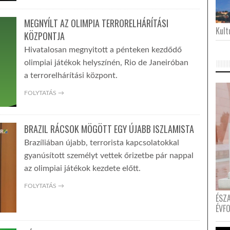
MEGNYÍLT AZ OLIMPIA TERRORELHÁRÍTÁSI
Kultu
KÖZPONTJA
Hivatalosan megnyitott a pénteken kezdődő
olimpiai játékok helyszínén, Rio de Janeiróban
a terrorelhárítási központ.
FOLYTATÁS →
BRAZIL RÁCSOK MÖGÖTT EGY ÚJABB ISZLAMISTA
Brazíliában újabb, terrorista kapcsolatokkal
gyanúsított személyt vettek őrizetbe pár nappal
az olimpiai játékok kezdete előtt.
FOLYTATÁS →
ÉSZ
ÉVF