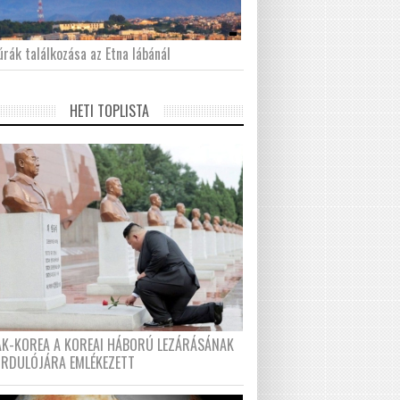
́rák találkozása az Etna lábánál
HETI TOPLISTA
AK-KOREA A KOREAI HÁBORÚ LEZÁRÁSÁNAK
ORDULÓJÁRA EMLÉKEZETT