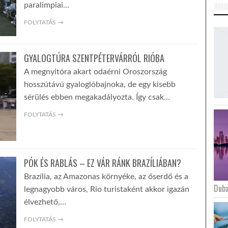
paralimpiai…
FOLYTATÁS →
GYALOGTÚRA SZENTPÉTERVÁRRÓL RIÓBA
A megnyitóra akart odaérni Oroszország
hosszútávú gyaloglóbajnoka, de egy kisebb
sérülés ebben megakadályozta. Így csak…
FOLYTATÁS →
PÓK ÉS RABLÁS – EZ VÁR RÁNK BRAZÍLIÁBAN?
Brazília, az Amazonas környéke, az őserdő és a
Duba
legnagyobb város, Rio turistaként akkor igazán
élvezhető,…
FOLYTATÁS →