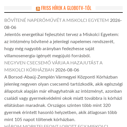
FRISS HÍREK A GLOBOTV-TŐL
BŐVÍTENÉ NAPERŐMŰVÉT A MISKOLCI EGYETEM
2026-
08-06
Jelentős energetikai fejlesztést tervez a Miskolci Egyetem:
az intézmény bővítené a jelenlegi napelemes rendszerét,
hogy még nagyobb arányban fedezhesse saját
villamosenergia-igényét megújuló forrásból.
NEGYVEN CSECSEMŐ VÁRJA A HAZAJUTÁST A
MISKOLCI KÓRHÁZBAN
2026-08-06
A Borsod-Abaúj-Zemplén Vármegyei Központi Kórházban
jelenleg negyven olyan csecsemő tartózkodik, akik egészségi
állapotuk alapján már elhagyhatnák az intézményt, azonban
családi vagy gyermekvédelmi okok miatt továbbra is kórházi
ellátásban maradnak. Országos szinten több mint 320
gyermek érintett hasonló helyzetben, akik átlagosan több
mint 105 napot töltenek kórházban.
HÁROM MOBILTELEFONT LOPOTT EGY MISKOLCI