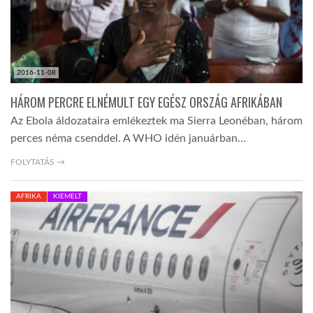
2016-11-08
HÁROM PERCRE ELNÉMULT EGY EGÉSZ ORSZÁG AFRIKÁBAN
Az Ebola áldozataira emlékeztek ma Sierra Leonéban, három
perces néma csenddel. A WHO idén januárban…
FOLYTATÁS →
AFRIKA
KIEMELT