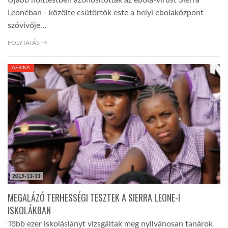
Újabb holttestben azonosították az ebola-vírust Sierra
Leonéban - közölte csütörtök este a helyi ebolaközpont
szóvivője…
FOLYTATÁS →
AFRIKA
2015-11-11
MEGALÁZÓ TERHESSÉGI TESZTEK A SIERRA LEONE-I
ISKOLÁKBAN
Több ezer iskoláslányt vizsgáltak meg nyilvánosan tanárok