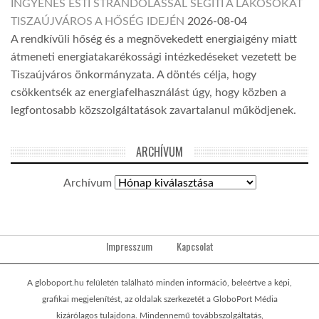
INGYENES ESTI STRANDOLÁSSAL SEGÍTI A LAKOSOKAT
TISZAÚJVÁROS A HŐSÉG IDEJÉN
2026-08-04
A rendkívüli hőség és a megnövekedett energiaigény miatt
átmeneti energiatakarékossági intézkedéseket vezetett be
Tiszaújváros önkormányzata. A döntés célja, hogy
csökkentsék az energiafelhasználást úgy, hogy közben a
legfontosabb közszolgáltatások zavartalanul működjenek.
ARCHÍVUM
Archívum
Impresszum
Kapcsolat
A globoport.hu felületén található minden információ, beleértve a képi,
grafikai megjelenítést, az oldalak szerkezetét a GloboPort Média
kizárólagos tulajdona. Mindennemű továbbszolgáltatás,