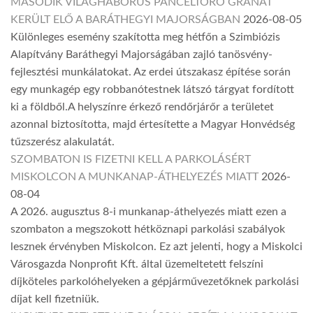
MÁSODIK VILÁGHÁBORÚS PÁNCÉLTÖRŐ GRÁNÁT
KERÜLT ELŐ A BARÁTHEGYI MAJORSÁGBAN
2026-08-05
Különleges esemény szakította meg hétfőn a Szimbiózis
Alapítvány Baráthegyi Majorságában zajló tanösvény-
fejlesztési munkálatokat. Az erdei útszakasz építése során
egy munkagép egy robbanótestnek látszó tárgyat fordított
ki a földből.A helyszínre érkező rendőrjárőr a területet
azonnal biztosította, majd értesítette a Magyar Honvédség
tűzszerész alakulatát.
SZOMBATON IS FIZETNI KELL A PARKOLÁSÉRT
MISKOLCON A MUNKANAP-ÁTHELYEZÉS MIATT
2026-
08-04
A 2026. augusztus 8-i munkanap-áthelyezés miatt ezen a
szombaton a megszokott hétköznapi parkolási szabályok
lesznek érvényben Miskolcon. Ez azt jelenti, hogy a Miskolci
Városgazda Nonprofit Kft. által üzemeltetett felszíni
díjköteles parkolóhelyeken a gépjárművezetőknek parkolási
díjat kell fizetniük.