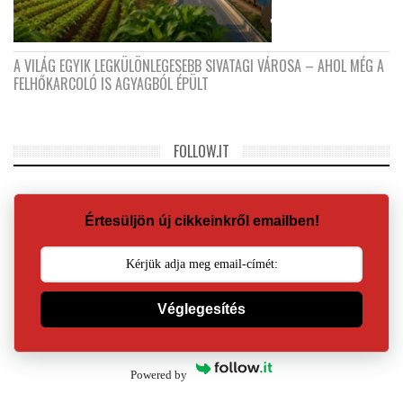
A VILÁG EGYIK LEGKÜLÖNLEGESEBB SIVATAGI VÁROSA – AHOL MÉG A
FELHŐKARCOLÓ IS AGYAGBÓL ÉPÜLT
FOLLOW.IT
Értesüljön új cikkeinkről emailben!
Véglegesítés
Powered by