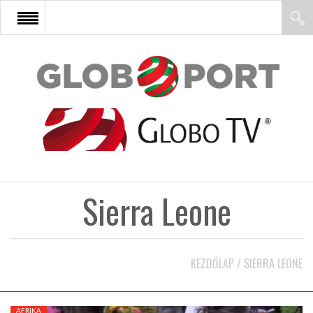
FŐOLDAL
AFRIKA
EURÓPA
Sierra Leone
ÁZSIA
ÉSZAK-AMERIKA
KEZDŐLAP
/
SIERRA LEONE
LATIN-AMERIKA
AFRIKA