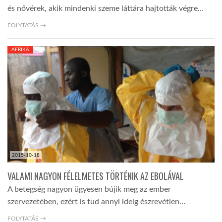
és nővérek, akik mindenki szeme láttára hajtották végre…
FOLYTATÁS →
AFRIKA
2015-10-18
VALAMI NAGYON FÉLELMETES TÖRTÉNIK AZ EBOLÁVAL
A betegség nagyon ügyesen bújik meg az ember
szervezetében, ezért is tud annyi ideig észrevétlen…
FOLYTATÁS →