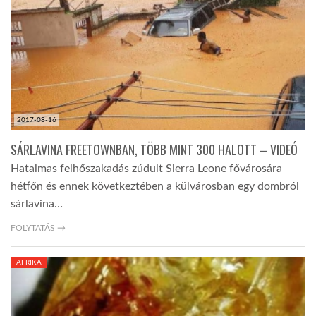
LATIMO.HU
GLOBOBOOK
2017-08-16
SÁRLAVINA FREETOWNBAN, TÖBB MINT 300 HALOTT – VIDEÓ
Hatalmas felhőszakadás zúdult Sierra Leone fővárosára
hétfőn és ennek következtében a külvárosban egy dombról
sárlavina…
FOLYTATÁS →
AFRIKA