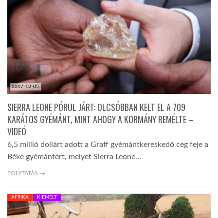
TROPICALMAGAZIN
GLOBOTV
AFRIKA TUDÁSTÁR
2017-12-05
SIERRA LEONE PÓRUL JÁRT: OLCSÓBBAN KELT EL A 709
A NAP SZÉPE
KARÁTOS GYÉMÁNT, MINT AHOGY A KORMÁNY REMÉLTE –
VIDEÓ
6,5 millió dollárt adott a Graff gyémántkereskedő cég feje a
LINKTR.EE
Béke gyémántért, melyet Sierra Leone…
FOLYTATÁS →
GLOBOZSARU
AFRIKA
KIEMELT
DOBRAVERO.HU