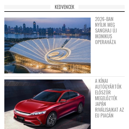
KEDVENCEK
2026-BAN
NYÍLIK MEG
SANGHAJ ÚJ
IKONIKUS
OPERAHÁZA
A KÍNAI
AUTÓGYÁRTÓK
ELŐSZÖR
MEGELŐZTÉK
JAPÁN
RIVÁLISAIKAT AZ
EU PIACÁN