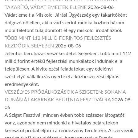
TAKARÍTÓ, VÁDAT EMELTEK ELLENE
2026-08-06
Vádat emelt a Miskolci Járási Ügyészség egy takarítóként
dolgozó nő ellen, aki a vád szerint munka közben három
mobiltelefont tulajdonított el egy miskolci irodaházból.
TÖBB MINT 112 MILLIÓ FORINTOS FEJLESZTÉS
KEZDŐDIK SELYEBEN
2026-08-06
Jelentős beruházás veszi kezdetét Selyében: több mint 112
millió forint értékű fejlesztési munkálatok indulnak el a
településen. A kivitelezési feladatokat egy edelényi
székhelyű vállalkozás nyerte el a közbeszerzési eljárás
eredményeként.
VESZÉLYES PRÓBÁLKOZÁSOK A SZIGETEN: SOKAN A
DUNÁN ÁT AKARNAK BEJUTNI A FESZTIVÁLRA
2026-08-
06
A Sziget Fesztivál minden évben több százezer látogatót
vonz, azonban nem mindenki a hivatalos bejáratokon
keresztül próbál eljutni a rendezvény területére. A szervezők