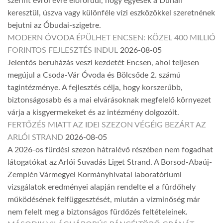
szerint évről évre előfordul, hogy egyesek a Dunán
keresztül, úszva vagy különféle vízi eszközökkel szeretnének
bejutni az Óbudai-szigetre.
MODERN ÓVODA ÉPÜLHET ENCSEN: KÖZEL 400 MILLIÓ
FORINTOS FEJLESZTÉS INDUL
2026-08-05
Jelentős beruházás veszi kezdetét Encsen, ahol teljesen
megújul a Csoda-Vár Óvoda és Bölcsőde 2. számú
tagintézménye. A fejlesztés célja, hogy korszerűbb,
biztonságosabb és a mai elvárásoknak megfelelő környezet
várja a kisgyermekeket és az intézmény dolgozóit.
FERTŐZÉS MIATT AZ IDEI SZEZON VÉGÉIG BEZÁRT AZ
ARLÓI STRAND
2026-08-05
A 2026-os fürdési szezon hátralévő részében nem fogadhat
látogatókat az Arlói Suvadás Liget Strand. A Borsod-Abaúj-
Zemplén Vármegyei Kormányhivatal laboratóriumi
vizsgálatok eredményei alapján rendelte el a fürdőhely
működésének felfüggesztését, miután a vízminőség már
nem felelt meg a biztonságos fürdőzés feltételeinek.