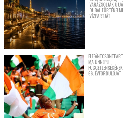
VARÁZSOLJÁK ÚJJÁ
DUBAI TÖRTÉNELMI
VÍZPARTJÁT
ELEFÁNTCSONTPART
MA ÜNNEPLI
FÜGGETLENSÉGÉNEK
66. ÉVFORDULÓJÁT