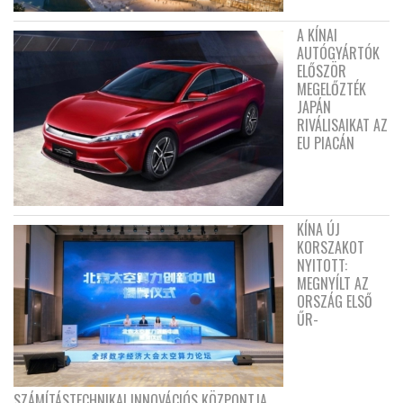
A KÍNAI
AUTÓGYÁRTÓK
ELŐSZÖR
MEGELŐZTÉK
JAPÁN
RIVÁLISAIKAT AZ
EU PIACÁN
KÍNA ÚJ
KORSZAKOT
NYITOTT:
MEGNYÍLT AZ
ORSZÁG ELSŐ
ŰR-
SZÁMÍTÁSTECHNIKAI INNOVÁCIÓS KÖZPONTJA