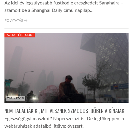
Az idei év legsúlyosabb füstködje ereszkedett Sanghajra –
számolt be a Shanghai Daily című napilap…
FOLYTATÁS →
ÁZSIA - ÉLETMÓD
2015-12-10
NEM TALÁLJÁK KI, MIT VESZNEK SZMOGOS IDŐBEN A KÍNAIAK
Egészségügyi maszkot? Napersze azt is. De legfőképpen, a
webáruházak adataiból ítélve: óvszert.