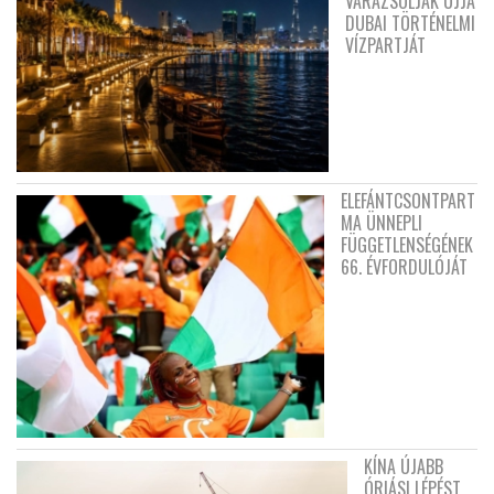
VARÁZSOLJÁK ÚJJÁ
DUBAI TÖRTÉNELMI
VÍZPARTJÁT
ELEFÁNTCSONTPART
MA ÜNNEPLI
FÜGGETLENSÉGÉNEK
66. ÉVFORDULÓJÁT
KÍNA ÚJABB
ÓRIÁSI LÉPÉST