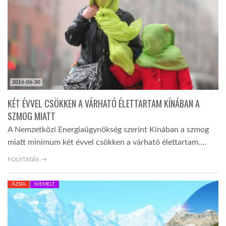
LATIMO.HU
GLOBOBOOK
2016-06-30
KÉT ÉVVEL CSÖKKEN A VÁRHATÓ ÉLETTARTAM KÍNÁBAN A
SZMOG MIATT
A Nemzetközi Energiaügynökség szerint Kínában a szmog
miatt minimum két évvel csökken a várható élettartam.…
FOLYTATÁS →
ÁZSIA
KIEMELT