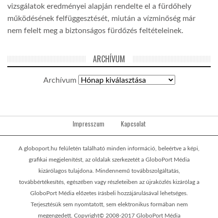
vizsgálatok eredményei alapján rendelte el a fürdőhely
működésének felfüggesztését, miután a vízminőség már
nem felelt meg a biztonságos fürdőzés feltételeinek.
ARCHÍVUM
Archívum
Impresszum
Kapcsolat
A globoport.hu felületén található minden információ, beleértve a képi,
grafikai megjelenítést, az oldalak szerkezetét a GloboPort Média
kizárólagos tulajdona. Mindennemű továbbszolgáltatás,
továbbértékesítés, egészében vagy részleteiben az újraközlés kizárólag a
GloboPort Média előzetes írásbeli hozzájárulásával lehetséges.
Terjesztésük sem nyomtatott, sem elektronikus formában nem
megengedett. Copyright© 2008-2017 GloboPort Média