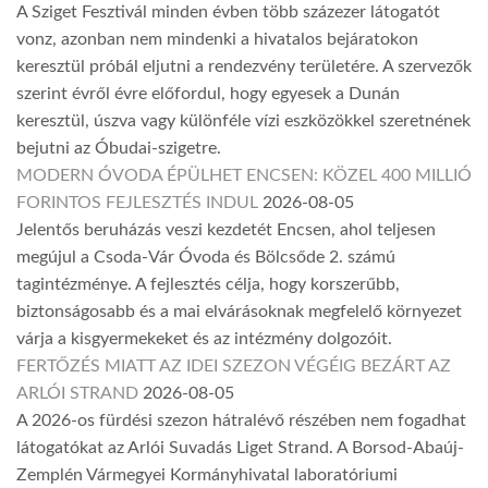
A Sziget Fesztivál minden évben több százezer látogatót
vonz, azonban nem mindenki a hivatalos bejáratokon
keresztül próbál eljutni a rendezvény területére. A szervezők
szerint évről évre előfordul, hogy egyesek a Dunán
keresztül, úszva vagy különféle vízi eszközökkel szeretnének
bejutni az Óbudai-szigetre.
MODERN ÓVODA ÉPÜLHET ENCSEN: KÖZEL 400 MILLIÓ
FORINTOS FEJLESZTÉS INDUL
2026-08-05
Jelentős beruházás veszi kezdetét Encsen, ahol teljesen
megújul a Csoda-Vár Óvoda és Bölcsőde 2. számú
tagintézménye. A fejlesztés célja, hogy korszerűbb,
biztonságosabb és a mai elvárásoknak megfelelő környezet
várja a kisgyermekeket és az intézmény dolgozóit.
FERTŐZÉS MIATT AZ IDEI SZEZON VÉGÉIG BEZÁRT AZ
ARLÓI STRAND
2026-08-05
A 2026-os fürdési szezon hátralévő részében nem fogadhat
látogatókat az Arlói Suvadás Liget Strand. A Borsod-Abaúj-
Zemplén Vármegyei Kormányhivatal laboratóriumi