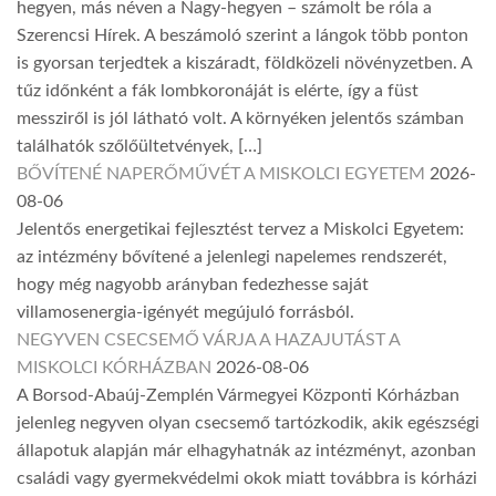
hegyen, más néven a Nagy-hegyen – számolt be róla a
Szerencsi Hírek. A beszámoló szerint a lángok több ponton
is gyorsan terjedtek a kiszáradt, földközeli növényzetben. A
tűz időnként a fák lombkoronáját is elérte, így a füst
messziről is jól látható volt. A környéken jelentős számban
találhatók szőlőültetvények, […]
BŐVÍTENÉ NAPERŐMŰVÉT A MISKOLCI EGYETEM
2026-
08-06
Jelentős energetikai fejlesztést tervez a Miskolci Egyetem:
az intézmény bővítené a jelenlegi napelemes rendszerét,
hogy még nagyobb arányban fedezhesse saját
villamosenergia-igényét megújuló forrásból.
NEGYVEN CSECSEMŐ VÁRJA A HAZAJUTÁST A
MISKOLCI KÓRHÁZBAN
2026-08-06
A Borsod-Abaúj-Zemplén Vármegyei Központi Kórházban
jelenleg negyven olyan csecsemő tartózkodik, akik egészségi
állapotuk alapján már elhagyhatnák az intézményt, azonban
családi vagy gyermekvédelmi okok miatt továbbra is kórházi