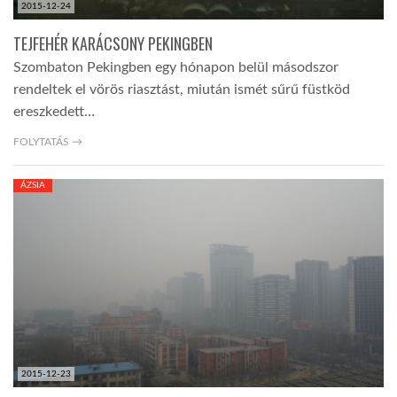
2015-12-24
TEJFEHÉR KARÁCSONY PEKINGBEN
Szombaton Pekingben egy hónapon belül másodszor
rendeltek el vörös riasztást, miután ismét sűrű füstköd
ereszkedett…
FOLYTATÁS →
ÁZSIA
2015-12-23