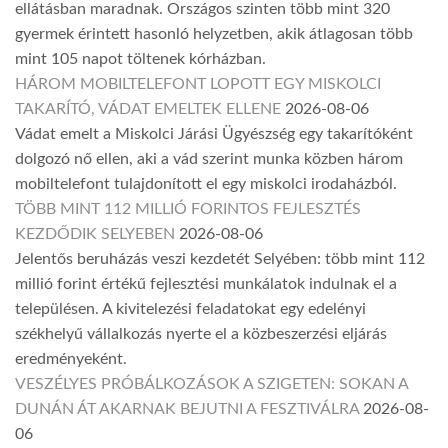
ellátásban maradnak. Országos szinten több mint 320
gyermek érintett hasonló helyzetben, akik átlagosan több
mint 105 napot töltenek kórházban.
HÁROM MOBILTELEFONT LOPOTT EGY MISKOLCI
TAKARÍTÓ, VÁDAT EMELTEK ELLENE
2026-08-06
Vádat emelt a Miskolci Járási Ügyészség egy takarítóként
dolgozó nő ellen, aki a vád szerint munka közben három
mobiltelefont tulajdonított el egy miskolci irodaházból.
TÖBB MINT 112 MILLIÓ FORINTOS FEJLESZTÉS
KEZDŐDIK SELYEBEN
2026-08-06
Jelentős beruházás veszi kezdetét Selyében: több mint 112
millió forint értékű fejlesztési munkálatok indulnak el a
településen. A kivitelezési feladatokat egy edelényi
székhelyű vállalkozás nyerte el a közbeszerzési eljárás
eredményeként.
VESZÉLYES PRÓBÁLKOZÁSOK A SZIGETEN: SOKAN A
DUNÁN ÁT AKARNAK BEJUTNI A FESZTIVÁLRA
2026-08-
06