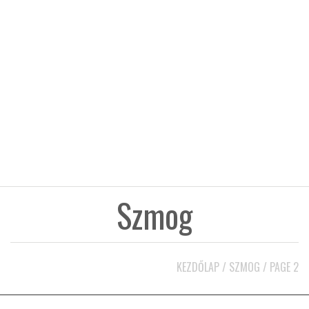
KÖZEL-KELET
AUSZTRÁLIA
A VILÁG ITTHON
MÉDIA
Szmog
GLOBOTV BP
KEZDŐLAP
/
SZMOG
/
PAGE 2
HÍR3D