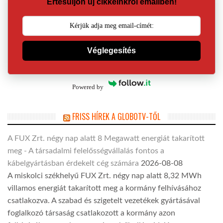
Értesüljön új cikkeinkről emailben!
Véglegesítés
Powered by
FRISS HÍREK A GLOBOTV-TŐL
A FUX Zrt. négy nap alatt 8 Megawatt energiát takarított
meg - A társadalmi felelősségvállalás fontos a
kábelgyártásban érdekelt cég számára
2026-08-08
A miskolci székhelyű FUX Zrt. négy nap alatt 8,32 MWh
villamos energiát takarított meg a kormány felhívásához
csatlakozva. A szabad és szigetelt vezetékek gyártásával
foglalkozó társaság csatlakozott a kormány azon