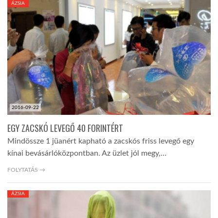
ÁZSIA
TROPICALMAGAZIN
GLOBOTV
AFRIKA TUDÁSTÁR
2016-09-22
A NAP SZÉPE
EGY ZACSKÓ LEVEGŐ 40 FORINTÉRT
Mindössze 1 jüanért kapható a zacskós friss levegő egy
LINKTR.EE
kínai bevásárlóközpontban. Az üzlet jól megy,…
FOLYTATÁS →
GLOBOZSARU
ÁZSIA
DOBRAVERO.HU