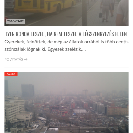
2016-03-02
ILYEN RONDA LESZEL, HA NEM TESZEL A LÉGSZENNYEZÉS ELLEN
Gyerekek, felnőttek, de még az állatok orrából is több centis
szőrszálak lógnak ki. Egyesek zselézik,…
FOLYTATÁS →
ÁZSIA