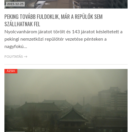
2015-12-25
PEKING TOVÁBB FULDOKLIK, MÁR A REPÜLŐK SEM
SZÁLLHATNAK FEL
Nyolcvanhárom járatot törölt és 143 járatot késleltetett a
pekingi nemzetközi repülőtér vezetése pénteken a
nagyfokú…
FOLYTATÁS →
ÁZSIA