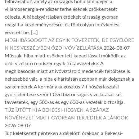
felhívásához, amely az országos hőhullám idején a
villamosenergia-rendszer terhelésének csökkentését
célozta. A kábelgyártásban érdekelt társaság gyorsan
reagált a kezdeményezésre, és több olyan intézkedést
vezetett be, […]
MEGHIBÁSODOTT AZ EGYIK FŐVEZETÉK, DE EGYELŐRE
NINCS VESZÉLYBEN ÓZD IVÓVÍZELLÁTÁSA
2026-08-07
Műszaki hiba miatt csökkentett kapacitással működik az
ózdi vízellátó rendszer egyik fő távvezetéke. A
meghibásodás miatt az ivóvíztároló medencék feltöltése is
nehezebbé vált, a hiba elhárításán azonban már dolgoznak a
szakemberek.A kormány augusztus 7-i hőségriasztási
gyorsjelentése szerint Ózd biztonságos vízellátását két
távvezeték, egy 500-as és egy 600-as vezeték biztosítja.
TŰZ ÜTÖTT KI A BEKECSI-HEGYEN, A SZÁRAZ
NÖVÉNYZET MIATT GYORSAN TERJEDTEK A LÁNGOK
2026-08-07
Tűz keletkezett pénteken a délelőtti órákban a Bekecsi-