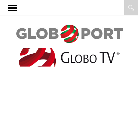
FŐOLDAL
AFRIKA
EURÓPA
ÁZSIA
ÉSZAK-AMERIKA
LATIN-AMERIKA