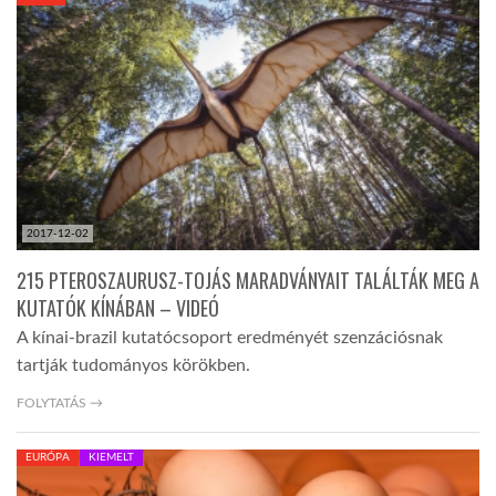
KÖZEL-KELET
AUSZTRÁLIA
A VILÁG ITTHON
2017-12-02
MÉDIA
215 PTEROSZAURUSZ-TOJÁS MARADVÁNYAIT TALÁLTÁK MEG A
KUTATÓK KÍNÁBAN – VIDEÓ
A kínai-brazil kutatócsoport eredményét szenzációsnak
tartják tudományos körökben.
GLOBOTV BP
FOLYTATÁS →
EURÓPA
KIEMELT
HÍR3D