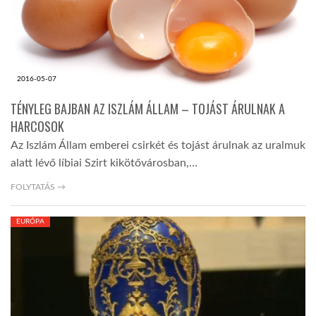
2016-05-07
TÉNYLEG BAJBAN AZ ISZLÁM ÁLLAM – TOJÁST ÁRULNAK A
HARCOSOK
Az Iszlám Állam emberei csirkét és tojást árulnak az uralmuk
alatt lévő líbiai Szirt kikötővárosban,…
FOLYTATÁS →
EURÓPA