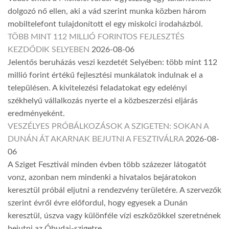
dolgozó nő ellen, aki a vád szerint munka közben három
mobiltelefont tulajdonított el egy miskolci irodaházból.
TÖBB MINT 112 MILLIÓ FORINTOS FEJLESZTÉS
KEZDŐDIK SELYEBEN
2026-08-06
Jelentős beruházás veszi kezdetét Selyében: több mint 112
millió forint értékű fejlesztési munkálatok indulnak el a
településen. A kivitelezési feladatokat egy edelényi
székhelyű vállalkozás nyerte el a közbeszerzési eljárás
eredményeként.
VESZÉLYES PRÓBÁLKOZÁSOK A SZIGETEN: SOKAN A
DUNÁN ÁT AKARNAK BEJUTNI A FESZTIVÁLRA
2026-08-
06
A Sziget Fesztivál minden évben több százezer látogatót
vonz, azonban nem mindenki a hivatalos bejáratokon
keresztül próbál eljutni a rendezvény területére. A szervezők
szerint évről évre előfordul, hogy egyesek a Dunán
keresztül, úszva vagy különféle vízi eszközökkel szeretnének
bejutni az Óbudai-szigetre.