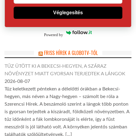
Véglegesítés
Powered by
FRISS HÍREK A GLOBOTV-TŐL
TŰZ ÜTÖTT KI A BEKECSI-HEGYEN, A SZÁRAZ
NÖVÉNYZET MIATT GYORSAN TERJEDTEK A LÁNGOK
2026-08-07
Tűz keletkezett pénteken a délelőtti órákban a Bekecsi-
hegyen, más néven a Nagy-hegyen – számolt be róla a
Szerencsi Hírek. A beszámoló szerint a lángok több ponton
is gyorsan terjedtek a kiszáradt, földközeli növényzetben. A
tűz időnként a fák lombkoronáját is elérte, így a füst
messziről is jól látható volt. A környéken jelentős számban
találhatók szőlőültetvények, […]