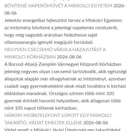
BŐVÍTENÉ NAPERŐMŰVÉT A MISKOLCI EGYETEM
2026-
08-06
Jelentős energetikai fejlesztést tervez a Miskolci Egyetem:
az intézmény bővítené a jelenlegi napelemes rendszerét,
hogy még nagyobb arányban fedezhesse saját
villamosenergia-igényét megújuló forrásból.
NEGYVEN CSECSEMŐ VÁRJA A HAZAJUTÁST A
MISKOLCI KÓRHÁZBAN
2026-08-06
A Borsod-Abaúj-Zemplén Vármegyei Központi Kórházban
jelenleg negyven olyan csecsemő tartózkodik, akik egészségi
állapotuk alapján már elhagyhatnák az intézményt, azonban
családi vagy gyermekvédelmi okok miatt továbbra is kórházi
ellátásban maradnak. Országos szinten több mint 320
gyermek érintett hasonló helyzetben, akik átlagosan több
mint 105 napot töltenek kórházban.
HÁROM MOBILTELEFONT LOPOTT EGY MISKOLCI
TAKARÍTÓ, VÁDAT EMELTEK ELLENE
2026-08-06
Vádat emelt a Miskolci Járási Ügyészség egy takarítóként