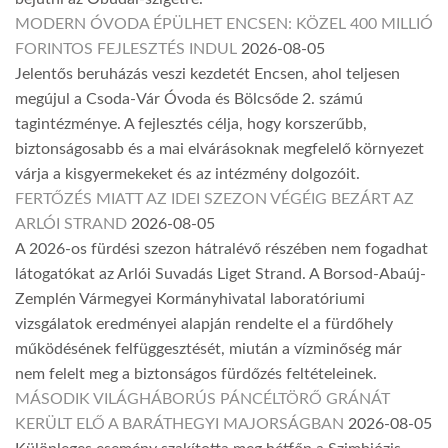
MODERN ÓVODA ÉPÜLHET ENCSEN: KÖZEL 400 MILLIÓ
FORINTOS FEJLESZTÉS INDUL
2026-08-05
Jelentős beruházás veszi kezdetét Encsen, ahol teljesen
megújul a Csoda-Vár Óvoda és Bölcsőde 2. számú
tagintézménye. A fejlesztés célja, hogy korszerűbb,
biztonságosabb és a mai elvárásoknak megfelelő környezet
várja a kisgyermekeket és az intézmény dolgozóit.
FERTŐZÉS MIATT AZ IDEI SZEZON VÉGÉIG BEZÁRT AZ
ARLÓI STRAND
2026-08-05
A 2026-os fürdési szezon hátralévő részében nem fogadhat
látogatókat az Arlói Suvadás Liget Strand. A Borsod-Abaúj-
Zemplén Vármegyei Kormányhivatal laboratóriumi
vizsgálatok eredményei alapján rendelte el a fürdőhely
működésének felfüggesztését, miután a vízminőség már
nem felelt meg a biztonságos fürdőzés feltételeinek.
MÁSODIK VILÁGHÁBORÚS PÁNCÉLTÖRŐ GRÁNÁT
KERÜLT ELŐ A BARÁTHEGYI MAJORSÁGBAN
2026-08-05