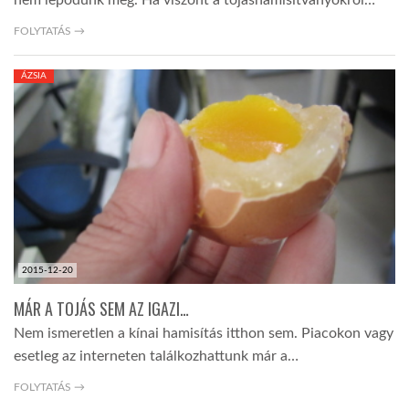
nem lepődünk meg. Ha viszont a tojáshamisítványokról…
FOLYTATÁS →
ÁZSIA
2015-12-20
MÁR A TOJÁS SEM AZ IGAZI…
Nem ismeretlen a kínai hamisítás itthon sem. Piacokon vagy
esetleg az interneten találkozhattunk már a…
FOLYTATÁS →