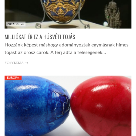
2016-03-28
MILLIÓKAT ÉR EZ A HÚSVÉTI TOJÁS
Hozzánk képest máshogy adományoztak egymásnak hímes
tojást az orosz cárok. A férj adta a feleségének…
FOLYTATÁS →
EURÓPA