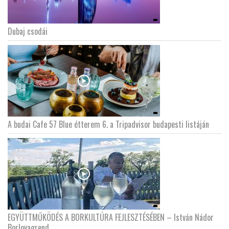
Dubaj csodái
A budai Cafe 57 Blue étterem 6. a Tripadvisor budapesti listáján
EGYÜTTMŰKÖDÉS A BORKULTÚRA FEJLESZTÉSÉBEN – István Nádor
Borlovagrend