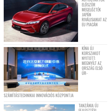
ELŐSZÖR
MEGELŐZTÉK
JAPÁN
RIVÁLISAIKAT AZ
EU PIACÁN
KÍNA ÚJ
KORSZAKOT
NYITOTT:
MEGNYÍLT AZ
ORSZÁG ELSŐ
ŰR-
SZÁMÍTÁSTECHNIKAI INNOVÁCIÓS KÖZPONTJA
TANZÁNIA ÚJ
FEJLESZTÉSI