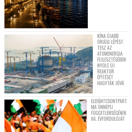
KÍNA ÚJABB
ÓRIÁSI LÉPÉST
TESZ AZ
ATOMENERGIA
FEJLESZTÉSÉBEN:
NYOLC ÚJ
REAKTOR
ÉPÍTÉSÉT
HAGYTÁK JÓVÁ
ELEFÁNTCSONTPART
MA ÜNNEPLI
FÜGGETLENSÉGÉNEK
66. ÉVFORDULÓJÁT