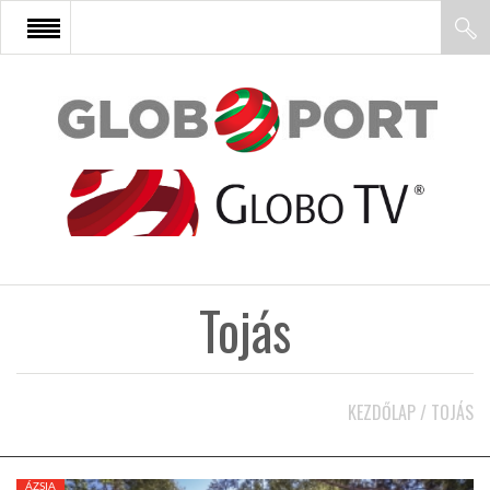
FŐOLDAL
AFRIKA
EURÓPA
Tojás
ÁZSIA
ÉSZAK-AMERIKA
KEZDŐLAP
/
TOJÁS
LATIN-AMERIKA
ÁZSIA