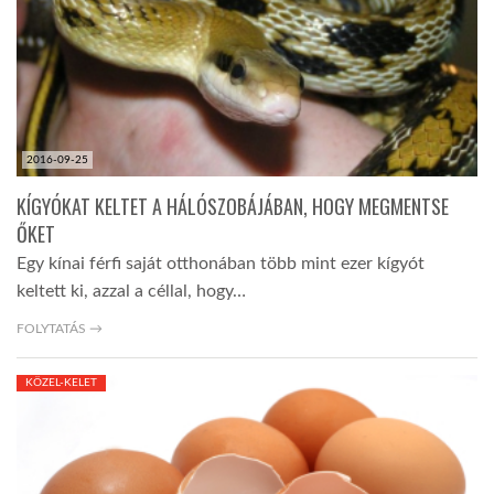
LATIMO.HU
GLOBOBOOK
2016-09-25
KÍGYÓKAT KELTET A HÁLÓSZOBÁJÁBAN, HOGY MEGMENTSE
ŐKET
Egy kínai férfi saját otthonában több mint ezer kígyót
keltett ki, azzal a céllal, hogy…
FOLYTATÁS →
KÖZEL-KELET