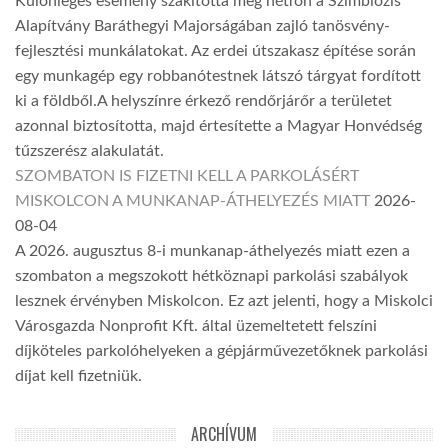
Különleges esemény szakította meg hétfőn a Szimbiózis
Alapítvány Baráthegyi Majorságában zajló tanösvény-
fejlesztési munkálatokat. Az erdei útszakasz építése során
egy munkagép egy robbanótestnek látszó tárgyat fordított
ki a földből.A helyszínre érkező rendőrjárőr a területet
azonnal biztosította, majd értesítette a Magyar Honvédség
tűzszerész alakulatát.
SZOMBATON IS FIZETNI KELL A PARKOLÁSÉRT
MISKOLCON A MUNKANAP-ÁTHELYEZÉS MIATT
2026-
08-04
A 2026. augusztus 8-i munkanap-áthelyezés miatt ezen a
szombaton a megszokott hétköznapi parkolási szabályok
lesznek érvényben Miskolcon. Ez azt jelenti, hogy a Miskolci
Városgazda Nonprofit Kft. által üzemeltetett felszíni
díjköteles parkolóhelyeken a gépjárművezetőknek parkolási
díjat kell fizetniük.
ARCHÍVUM