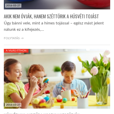
2016-03-27
AKIK NEM ÓVJÁK, HANEM SZÉTTÖRIK A HÚSVÉTI TOJÁST
Úgy bánni vele, mint a hímes tojással – egész mást jelent
nálunk ez a kifejezés,…
FOLYTATÁS →
A VILÁG ITTHON
2016-03-27