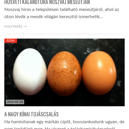
HÚSVÉTI KALANDTÚRA NOSZVAJ MESEÚTJÁN
Noszvaj híres a településen található meseútjáról, ahol az
úton lévők a mesék világán keresztül ismerhetik…
FOLYTATÁS →
ÁZSIA
2016-03-24
A NAGY KÍNAI TOJÁSCSALÁS
Ha hamisítanak egy márkás cipőt, bosszankodunk ugyan, de