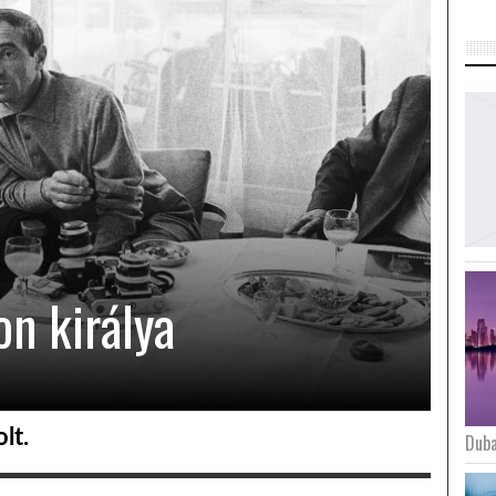
on királya
lt.
Duba