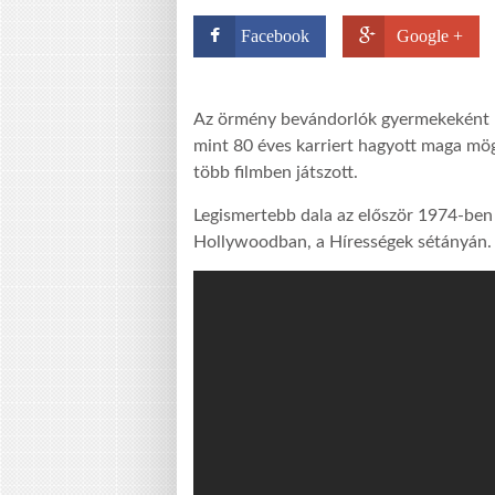
Facebook
Google +
Az örmény bevándorlók gyermekeként Pá
mint 80 éves karriert hagyott maga mögö
több filmben játszott.
Legismertebb dala az először 1974-ben e
Hollywoodban, a Hírességek sétányán.