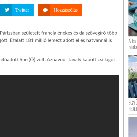
Twitter
Hozzászólás
rizsban született francia énekes és dalszövegíró több
A bu
tt. Ezalatt 181 millió lemezt adott el és hatvannál is
buda
lőadott She (Ő) volt. Aznavour tavaly kapott csillagot
EGY
FEJL