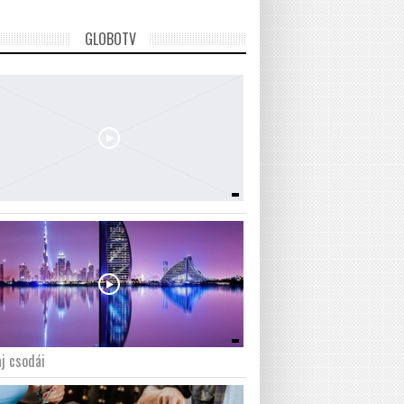
GLOBOTV
j csodái