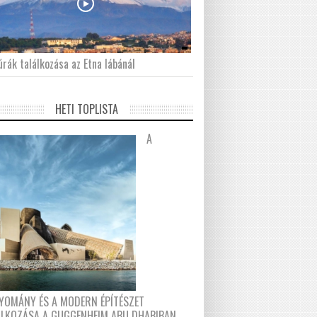
́rák találkozása az Etna lábánál
HETI TOPLISTA
A
YOMÁNY ÉS A MODERN ÉPÍTÉSZET
ÁLKOZÁSA A GUGGENHEIM ABU DHABIBAN