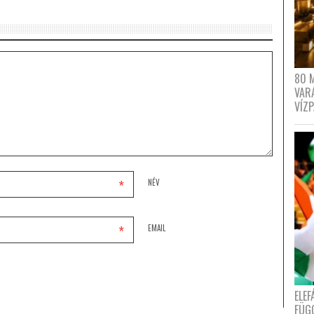
80 
VAR
VÍZ
*
NÉV
*
EMAIL
ELE
FÜG