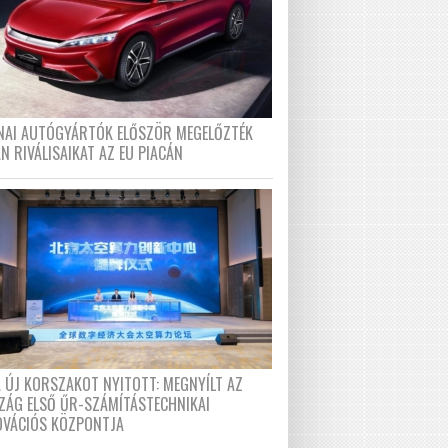
ÍNAI AUTÓGYÁRTÓK ELŐSZÖR MEGELŐZTÉK
N RIVÁLISAIKAT AZ EU PIACÁN
A ÚJ KORSZAKOT NYITOTT: MEGNYÍLT AZ
ZÁG ELSŐ ŰR-SZÁMÍTÁSTECHNIKAI
OVÁCIÓS KÖZPONTJA