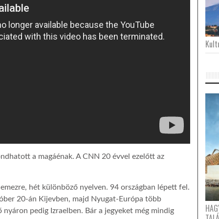
Kultu
ndhatott a magáénak. A CNN 20 évvel ezelőtt az
emezre, hét különböző nyelven. 94 országban lépett fel.
tóber 20-án Kijevben, majd Nyugat-Európa több
HAG
 nyáron pedig Izraelben. Bár a jegyeket még mindig
TAL