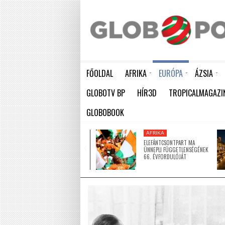
FŐOLDAL
AFRIKA
EURÓPA
ÁZSIA
ELEFÁNTCSONTPART MA ÜNNEPLI FÜGGETLENSÉGÉNEK 66. ÉVFORDULÓJÁT
HÁTBORZONGATÓ KAPCSOLAT A HAMBURGI KÉSELŐ ÉS A KOMBINÓS GYILKOS KÖZÖTT
KÍNA LAKOSSÁGA GYORS ÜTEMBEN
GLOBOTV BP
HÍR3D
TROPICALMAGAZI
GLOBOBOOK
AFRIKA
AFRIKA
ÚJ MECSETTEL
ELEFÁNTCSONTPART MA
GAZDAGODOTT NIGER EGYIK
ÜNNEPLI FÜGGETLENSÉGÉNEK
LEGNAGYOBB VÁROSA
66. ÉVFORDULÓJÁT