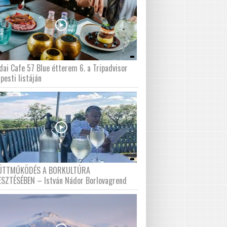
dai Cafe 57 Blue étterem 6. a Tripadvisor
pesti listáján
ÜTTMŰKÖDÉS A BORKULTÚRA
ESZTÉSÉBEN – István Nádor Borlovagrend