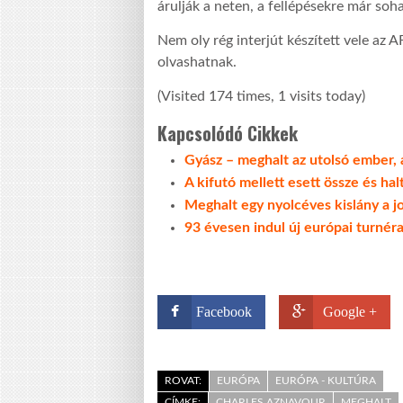
árulják a neten, a fellépésekre már soh
Nem oly rég interjút készített vele az
olvashatnak.
(Visited 174 times, 1 visits today)
Kapcsolódó Cikkek
Gyász – meghalt az utolsó ember, 
A kifutó mellett esett össze és ha
Meghalt egy nyolcéves kislány a 
93 évesen indul új európai turnér
Facebook
Google +
ROVAT:
EURÓPA
EURÓPA - KULTÚRA
CÍMKE:
CHARLES AZNAVOUR
MEGHALT