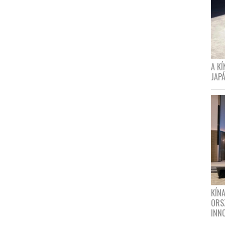
A K
JAPÁ
KÍN
ORS
INN