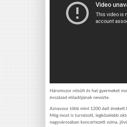
Háromszor nősült és hat gyermeket mo
évszázad előadójának nevezte.
Aznavour több mint 1200 dalt énekelt l
Még most is turnézott, legközelebb ok
nagyvárosában koncertezett volna, jövő