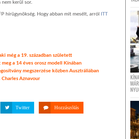
a nem kerül sor.
 AFP hírügynökség. Hogy abban mit mesélt, arról
ITT
aki még a 19. században született
lt meg a 14 éves orosz modell Kínában
jogosítvány megszerzése közben Ausztráliában
KÍN
a Charles Aznavour
MÁR
NYU
Twitter
Hozzászólás