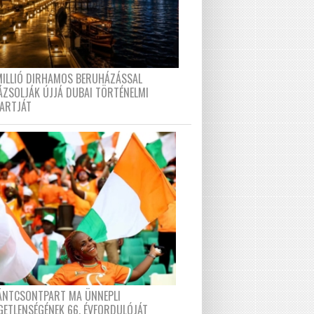
MILLIÓ DIRHAMOS BERUHÁZÁSSAL
ÁZSOLJÁK ÚJJÁ DUBAI TÖRTÉNELMI
PARTJÁT
FÁNTCSONTPART MA ÜNNEPLI
GETLENSÉGÉNEK 66. ÉVFORDULÓJÁT