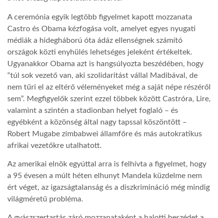
A ceremónia egyik legtöbb figyelmet kapott mozzanata
Castro és Obama kézfogása volt, amelyet egyes nyugati
médiák a hidegháború óta ádáz ellenségnek számító
országok közti enyhülés lehetséges jeleként értékeltek.
Ugyanakkor Obama azt is hangsúlyozta beszédében, hogy
“túl sok vezető van, aki szolidaritást vállal Madibával, de
nem tűri el az eltérő véleményeket még a saját népe részéről
sem”. Megfigyelők szerint ezzel többek között Castróra, Lire,
valamint a szintén a stadionban helyet foglaló – és
egyébként a közönség által nagy tapssal köszöntött –
Robert Mugabe zimbabwei államfőre és más autokratikus
afrikai vezetőkre utalhatott.
Az amerikai elnök egyúttal arra is felhívta a figyelmet, hogy
a 95 évesen a múlt héten elhunyt Mandela küzdelme nem
ért véget, az igazságtalanság és a diszkrimináció még mindig
világméretű probléma.
A gyászszertartás záró mozzanataként a halotti beszédet a