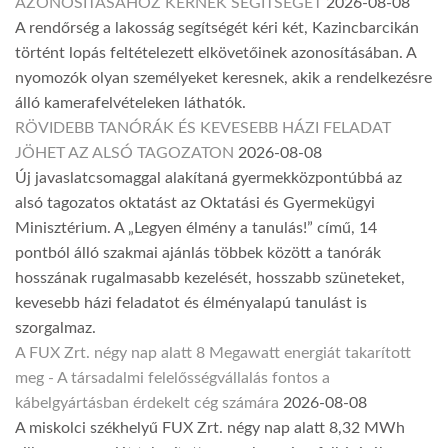
AZONOSÍTÁSÁHOZ KÉRNEK SEGÍTSÉGET
2026-08-08
A rendőrség a lakosság segítségét kéri két, Kazincbarcikán
történt lopás feltételezett elkövetőinek azonosításában. A
nyomozók olyan személyeket keresnek, akik a rendelkezésre
álló kamerafelvételeken láthatók.
RÖVIDEBB TANÓRÁK ÉS KEVESEBB HÁZI FELADAT
JÖHET AZ ALSÓ TAGOZATON
2026-08-08
Új javaslatcsomaggal alakítaná gyermekközpontúbbá az
alsó tagozatos oktatást az Oktatási és Gyermekügyi
Minisztérium. A „Legyen élmény a tanulás!” című, 14
pontból álló szakmai ajánlás többek között a tanórák
hosszának rugalmasabb kezelését, hosszabb szüneteket,
kevesebb házi feladatot és élményalapú tanulást is
szorgalmaz.
A FUX Zrt. négy nap alatt 8 Megawatt energiát takarított
meg - A társadalmi felelősségvállalás fontos a
kábelgyártásban érdekelt cég számára
2026-08-08
A miskolci székhelyű FUX Zrt. négy nap alatt 8,32 MWh