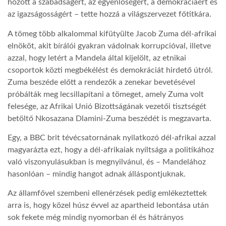
hozott a szabadságért, az egyenlőségért, a demokráciáért és
az igazságosságért – tette hozzá a világszervezet főtitkára.
A tömeg több alkalommal kifütyülte Jacob Zuma dél-afrikai
elnököt, akit bírálói gyakran vádolnak korrupcióval, illetve
azzal, hogy letért a Mandela által kijelölt, az etnikai
csoportok közti megbékélést és demokráciát hirdető útról.
Zuma beszéde előtt a rendezők a zenekar bevetésével
próbálták meg lecsillapítani a tömeget, amely Zuma volt
felesége, az Afrikai Unió Bizottságának vezetői tisztségét
betöltő Nkosazana Dlamini-Zuma beszédét is megzavarta.
Egy, a BBC brit tévécsatornának nyilatkozó dél-afrikai azzal
magyarázta ezt, hogy a dél-afrikaiak nyíltsága a politikához
való viszonyulásukban is megnyilvánul, és – Mandelához
hasonlóan – mindig hangot adnak álláspontjuknak.
Az államfővel szembeni ellenérzések pedig emlékeztettek
arra is, hogy közel húsz évvel az apartheid lebontása után
sok fekete még mindig nyomorban él és hátrányos