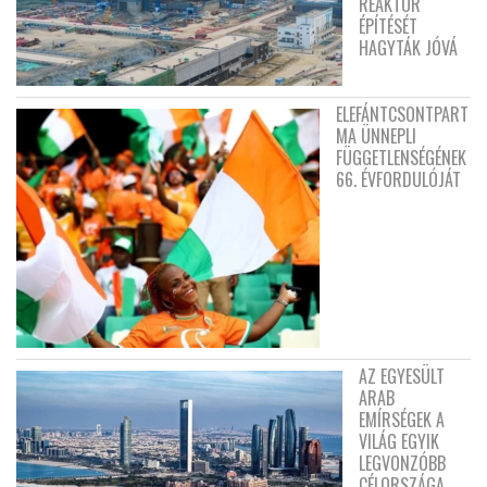
REAKTOR
ÉPÍTÉSÉT
HAGYTÁK JÓVÁ
ELEFÁNTCSONTPART
MA ÜNNEPLI
FÜGGETLENSÉGÉNEK
66. ÉVFORDULÓJÁT
AZ EGYESÜLT
ARAB
EMÍRSÉGEK A
VILÁG EGYIK
LEGVONZÓBB
CÉLORSZÁGA