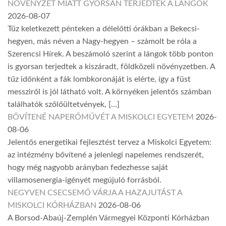
NÖVÉNYZET MIATT GYORSAN TERJEDTEK A LÁNGOK
2026-08-07
Tűz keletkezett pénteken a délelőtti órákban a Bekecsi-
hegyen, más néven a Nagy-hegyen – számolt be róla a
Szerencsi Hírek. A beszámoló szerint a lángok több ponton
is gyorsan terjedtek a kiszáradt, földközeli növényzetben. A
tűz időnként a fák lombkoronáját is elérte, így a füst
messziről is jól látható volt. A környéken jelentős számban
találhatók szőlőültetvények, […]
BŐVÍTENÉ NAPERŐMŰVÉT A MISKOLCI EGYETEM
2026-
08-06
Jelentős energetikai fejlesztést tervez a Miskolci Egyetem:
az intézmény bővítené a jelenlegi napelemes rendszerét,
hogy még nagyobb arányban fedezhesse saját
villamosenergia-igényét megújuló forrásból.
NEGYVEN CSECSEMŐ VÁRJA A HAZAJUTÁST A
MISKOLCI KÓRHÁZBAN
2026-08-06
A Borsod-Abaúj-Zemplén Vármegyei Központi Kórházban