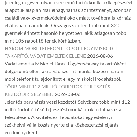
jelenleg negyven olyan csecsemő tartózkodik, akik egészségi
állapotuk alapján már elhagyhatnák az intézményt, azonban
családi vagy gyermekvédelmi okok miatt továbbra is kórházi
ellátásban maradnak. Országos szinten több mint 320
gyermek érintett hasonló helyzetben, akik átlagosan több
mint 105 napot töltenek kórházban.
HÁROM MOBILTELEFONT LOPOTT EGY MISKOLCI
TAKARÍTÓ, VÁDAT EMELTEK ELLENE
2026-08-06
Vádat emelt a Miskolci Járási Ügyészség egy takarítóként
dolgozó nő ellen, aki a vád szerint munka közben három
mobiltelefont tulajdonított el egy miskolci irodaházból.
TÖBB MINT 112 MILLIÓ FORINTOS FEJLESZTÉS
KEZDŐDIK SELYEBEN
2026-08-06
Jelentős beruházás veszi kezdetét Selyében: több mint 112
millió forint értékű fejlesztési munkálatok indulnak el a
településen. A kivitelezési feladatokat egy edelényi
székhelyű vállalkozás nyerte el a közbeszerzési eljárás
eredményeként.