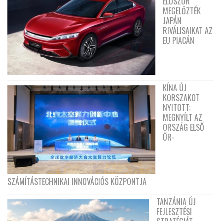
ELŐSZÖR
MEGELŐZTÉK
JAPÁN
RIVÁLISAIKAT AZ
EU PIACÁN
KÍNA ÚJ
KORSZAKOT
NYITOTT:
MEGNYÍLT AZ
ORSZÁG ELSŐ
ŰR-
SZÁMÍTÁSTECHNIKAI INNOVÁCIÓS KÖZPONTJA
TANZÁNIA ÚJ
FEJLESZTÉSI