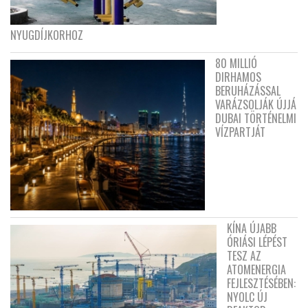
NYUGDÍJKORHOZ
80 MILLIÓ
DIRHAMOS
BERUHÁZÁSSAL
VARÁZSOLJÁK ÚJJÁ
DUBAI TÖRTÉNELMI
VÍZPARTJÁT
KÍNA ÚJABB
ÓRIÁSI LÉPÉST
TESZ AZ
ATOMENERGIA
FEJLESZTÉSÉBEN:
NYOLC ÚJ