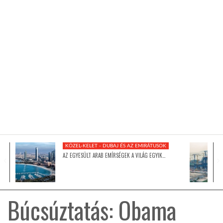
KÖZEL-KELET
AUSZTRÁLIA
A VILÁG ITTHON
MÉDIA
KÖZEL-KELET - DUBAJ ÉS AZ EMIRÁTUSOK
AZ EGYESÜLT ARAB EMÍRSÉGEK A VILÁG EGYIK…
GLOBOTV BP
Búcsúztatás: Obama
HÍR3D