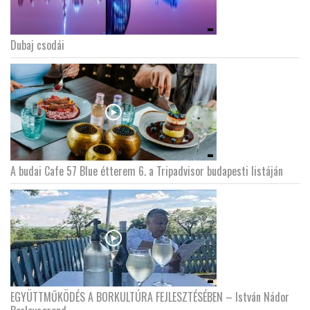
Dubaj csodái
A budai Cafe 57 Blue étterem 6. a Tripadvisor budapesti listáján
EGYÜTTMŰKÖDÉS A BORKULTÚRA FEJLESZTÉSÉBEN – István Nádor