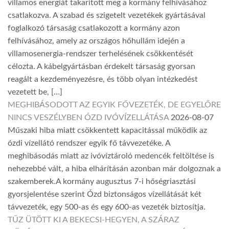
villamos energiát takarított meg a kormány felhívásához
csatlakozva. A szabad és szigetelt vezetékek gyártásával
foglalkozó társaság csatlakozott a kormány azon
felhívásához, amely az országos hőhullám idején a
villamosenergia-rendszer terhelésének csökkentését
célozta. A kábelgyártásban érdekelt társaság gyorsan
reagált a kezdeményezésre, és több olyan intézkedést
vezetett be, […]
MEGHIBÁSODOTT AZ EGYIK FŐVEZETÉK, DE EGYELŐRE
NINCS VESZÉLYBEN ÓZD IVÓVÍZELLÁTÁSA
2026-08-07
Műszaki hiba miatt csökkentett kapacitással működik az
ózdi vízellátó rendszer egyik fő távvezetéke. A
meghibásodás miatt az ivóvíztároló medencék feltöltése is
nehezebbé vált, a hiba elhárításán azonban már dolgoznak a
szakemberek.A kormány augusztus 7-i hőségriasztási
gyorsjelentése szerint Ózd biztonságos vízellátását két
távvezeték, egy 500-as és egy 600-as vezeték biztosítja.
TŰZ ÜTÖTT KI A BEKECSI-HEGYEN, A SZÁRAZ