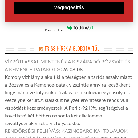
Véglegesítés
Powered by
FRISS HÍREK A GLOBOTV-TŐL
VÍZPÓTLÁSSAL MENTENÉK A KISZÁRADÓ BÓZSVÁT ÉS
A KEMENCE-PATAKOT
2026-08-08
Komoly vízhiány alakult ki a térségben a tartós aszály miatt:
a Bózsva és a Kemence-patak vízszintje annyira lecsökkent,
hogy már a vízfolyások élővilága és ökológiai egyensúlya is
veszélybe került.A kialakult helyzet enyhítésére rendkívüli
vízpótlást kezdeményeztek. A Perlit-92 Kft. segítségével a
következő két hétben naponta két alkalommal
szivattyúznak vizet a vízfolyásokba.
RENDŐRSÉGI FELHÍVÁS: KAZINCBARCIKAI TOLVAJOK