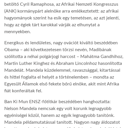
betöltő Cyril Ramaphosa, az Afrikai Nemzeti Kongresszus
(ANK) kormánypárt alelnöke arra emlékeztetett: az afrikai
hagyományok szerint ha esik egy temetésen, az azt jelenti,
hogy az égiek tárt karokkal várják az elhunytat a
mennyekben.
Energikus és lendületes, nagy ovációt kiváltó beszédében
Obama – aki következetesen törzsi nevén, Madibának
szólította a néhai polgárjogi harcost – Mahátma Gandhihoz,
Martin Luther Kinghez és Abraham Lincolnhoz hasonlította
Mandelát. Mandela küzdelemmel, ravaszsággal, kitartással
és hittel foglalta el helyét a történelemben – mondta az
Egyesült Államok első fekete bőrű elnöke, akit mint Afrika
fiát konferáltak fel.
Ban Ki Mun ENSZ-főtitkár beszédében hanghoztatta:
Nelson Mandela nemcsak egy volt korunk legnagyobb
egyéniségei közül, hanem az egyik legnagyobb tanítónk.
Mandela példamutatással tanított. Nagyon nagy áldozatot