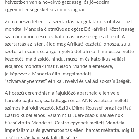
helyzetben van a növekvő gazdasági és jövedelmi
egyenlőtlenségekkel küzdő országban.
Zuma beszédében – a szertartás hangulatára is utalva – azt
mondta: Mandela életműve az egész Dél-afrikai Köztársaság
számára ünneplésre és hatalmas büszkeségre ad okot. A
szertartás az Isten, áldd meg Afrikát! kezdetű, xhosza, zulu,
szotó, afrikaans és angol nyelvű dél-afrikai himnusszal vette
kezdetét, majd zsidó, hindu, muszlim és katolikus vallási
elöljárók mondtak imát Nelson Mandela emlékére,
jelképezve a Mandela által megálmodott
“szivárványnemzet” etnikai, nyelvi és vallási sokszínűségét.
A hosszú ceremónián a fajüldöző apartheid ellen vele
harcoló bajtársai, családtagjai és az ANK vezetése mellett
számos külföldi vezető, köztük Dilma Roussef brazil és Raúl
Castro kubai elnök, valamint Li Jüen-csao kínai alelnök
búcsúztatta Mandelát. Castro egyebek mellett Mandela
imperializmus és gyarmatosítás elleni harcát méltatta, míg Li
a két ország kapcsolatait dicsérte.