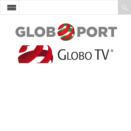
FŐOLDAL
AFRIKA
EURÓPA
ÁZSIA
ÉSZAK-AMERIKA
LATIN-AMERIKA