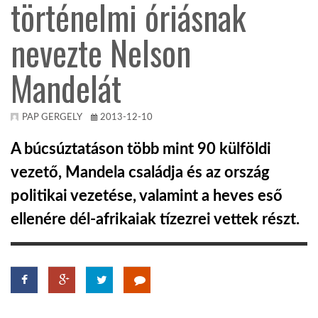
történelmi óriásnak
TROPICALMAGAZIN
nevezte Nelson
Mandelát
GLOBOTV
PAP GERGELY
2013-12-10
AFRIKA TUDÁSTÁR
A búcsúztatáson több mint 90 külföldi
A NAP SZÉPE
vezető, Mandela családja és az ország
politikai vezetése, valamint a heves eső
LINKTR.EE
ellenére dél-afrikaiak tízezrei vettek részt.
GLOBOZSARU
DOBRAVERO.HU