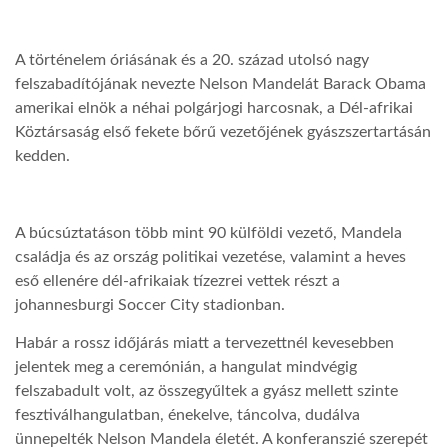
LATIMO.HU
A történelem óriásának és a 20. század utolsó nagy
felszabadítójának nevezte Nelson Mandelát Barack Obama
GLOBOBOOK
amerikai elnök a néhai polgárjogi harcosnak, a Dél-afrikai
Köztársaság első fekete bőrű vezetőjének gyászszertartásán
kedden.
A búcsúztatáson több mint 90 külföldi vezető, Mandela
családja és az ország politikai vezetése, valamint a heves
eső ellenére dél-afrikaiak tízezrei vettek részt a
johannesburgi Soccer City stadionban.
Habár a rossz időjárás miatt a tervezettnél kevesebben
jelentek meg a ceremónián, a hangulat mindvégig
felszabadult volt, az összegyűltek a gyász mellett szinte
fesztiválhangulatban, énekelve, táncolva, dudálva
ünnepelték Nelson Mandela életét. A konferanszié szerepét